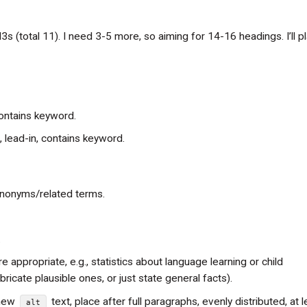
s (total 11). I need 3-5 more, so aiming for 14-16 headings. I’ll pl
ontains keyword.
lead-in, contains keyword.
nonyms/related terms.
.
 appropriate, e.g., statistics about language learning or child
bricate plausible ones, or just state general facts).
 new
text, place after full paragraphs, evenly distributed, at l
alt