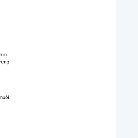
n in
 vựng
 nuôi