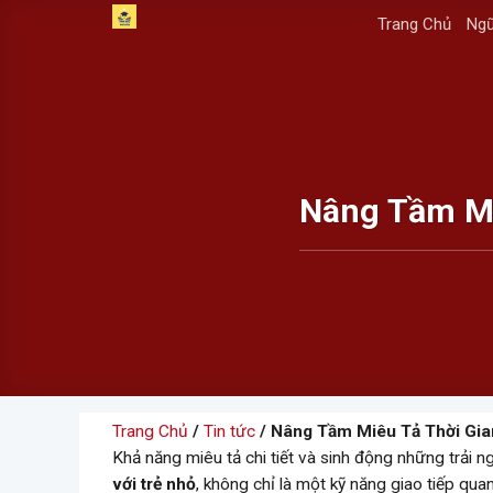
Skip
Trang Chủ
Ngữ
to
content
Nâng Tầm Mi
Trang Chủ
/
Tin tức
/ Nâng Tầm Miêu Tả Thời Gia
Khả năng miêu tả chi tiết và sinh động những trải n
với trẻ nhỏ
, không chỉ là một kỹ năng giao tiếp qua