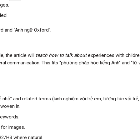
ges.
ded.
rd and “Anh ngữ Oxford”.
, the article will
teach how to talk about
experiences with childre
neral communication. This fits “phương pháp học tiếng Anh” and “từ
rẻ nhỏ” and related terms (kinh nghiệm với trẻ em, tương tác với trẻ,
y woven in.
keywords.
 for images.
2/H3 where natural.