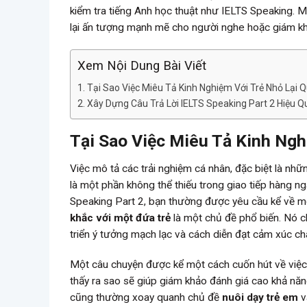
kiểm tra tiếng Anh học thuật như IELTS Speaking. 
lại ấn tượng mạnh mẽ cho người nghe hoặc giám k
Xem Nội Dung Bài Viết
Tại Sao Việc Miêu Tả Kinh Nghiệm Với Trẻ Nhỏ Lại 
Xây Dựng Câu Trả Lời IELTS Speaking Part 2 Hiệu Q
Tại Sao Việc Miêu Tả Kinh Ngh
Việc mô tả các trải nghiệm cá nhân, đặc biệt là nh
là một phần không thể thiếu trong giao tiếp hàng ng
Speaking Part 2, bạn thường được yêu cầu kể về mộ
khắc với một đứa trẻ
là một chủ đề phổ biến. Nó c
triển ý tưởng mạch lạc và cách diễn đạt cảm xúc châ
Một câu chuyện được kể một cách cuốn hút về việ
thấy ra sao sẽ giúp giám khảo đánh giá cao khả nă
cũng thường xoay quanh chủ đề
nuôi dạy trẻ em
v