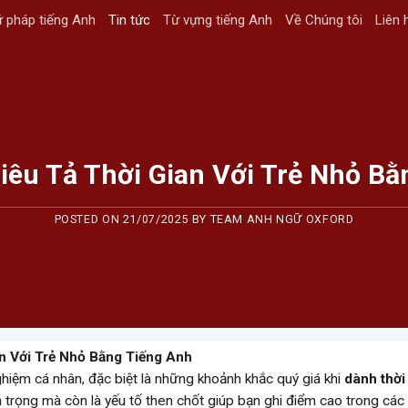
 pháp tiếng Anh
Tin tức
Từ vựng tiếng Anh
Về Chúng tôi
Liên 
êu Tả Thời Gian Với Trẻ Nhỏ Bằ
POSTED ON
21/07/2025
BY
TEAM ANH NGỮ OXFORD
n Với Trẻ Nhỏ Bằng Tiếng Anh
ghiệm cá nhân, đặc biệt là những khoảnh khắc quý giá khi
dành thời
n trọng mà còn là yếu tố then chốt giúp bạn ghi điểm cao trong các 