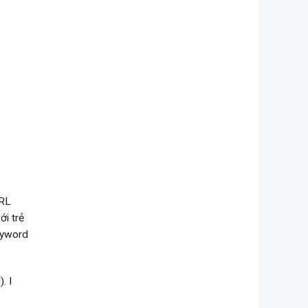
URL
ới trẻ
keyword
. I
0