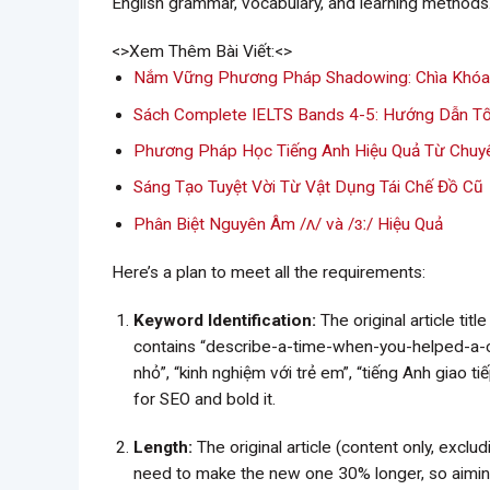
<>Xem Thêm Bài Viết:<>
Nắm Vững Phương Pháp Shadowing: Chìa Khóa
Sách Complete IELTS Bands 4-5: Hướng Dẫn Tối
Phương Pháp Học Tiếng Anh Hiệu Quả Từ Chuy
Sáng Tạo Tuyệt Vời Từ Vật Dụng Tái Chế Đồ Cũ
Phân Biệt Nguyên Âm /ʌ/ và /ɜː/ Hiệu Quả
Here’s a plan to meet all the requirements:
Keyword Identification:
The original article ti
contains “describe-a-time-when-you-helped-a-chi
nhỏ”, “kinh nghiệm với trẻ em”, “tiếng Anh giao ti
for SEO and bold it.
Length:
The original article (content only, exclu
need to make the new one 30% longer, so aimi