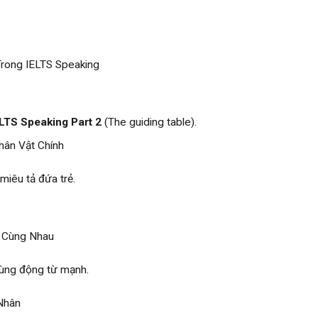
Trong IELTS Speaking
LTS Speaking Part 2
(The guiding table).
hân Vật Chính
miêu tả đứa trẻ.
g Cùng Nhau
dùng động từ mạnh.
Nhân