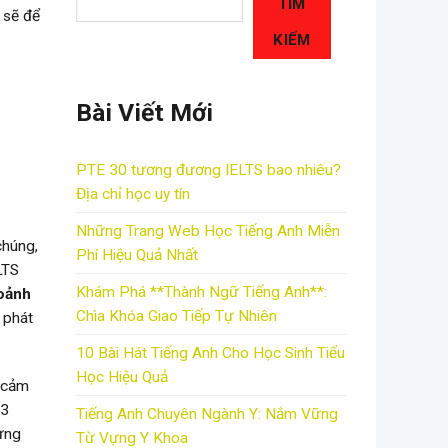
TÌM
 sẽ để
KIẾM
Bài Viết Mới
PTE 30 tương đương IELTS bao nhiêu?
Địa chỉ học uy tín
Những Trang Web Học Tiếng Anh Miễn
chúng,
Phí Hiệu Quả Nhất
LTS
Khám Phá **Thành Ngữ Tiếng Anh**:
oảnh
Chìa Khóa Giao Tiếp Tự Nhiên
 phát
10 Bài Hát Tiếng Anh Cho Học Sinh Tiểu
Học Hiệu Quả
à cảm
 3
Tiếng Anh Chuyên Ngành Y: Nắm Vững
vựng
Từ Vựng Y Khoa