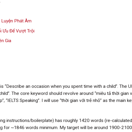
 Luyện Phát Âm
 Ưu Để Vượt Trội
ên Gia
tle is “Describe an occasion when you spent time with a child”. The 
ld”. The core keyword should revolve around “miêu tả thời gian v
ếp”, “IELTS Speaking”. I will use “thời gian với trẻ nhỏ” as the main 
ding instructions/boilerplate) has roughly 1420 words (re-calculated)
ng for ~1846 words minimum. My target will be around 1900-210