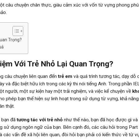
Một câu chuyện chân thực, giàu cảm xúc với vốn từ vựng phong phú
hảo.
Quan Trọng?
uả
iệm Với Trẻ Nhỏ Lại Quan Trọng?
ững câu chuyện liên quan đến
trẻ em
và quá trình tương tác, dạy dỗ 
ày và đặc biệt hữu ích trong các kỳ thi nói tiếng Anh. Trong phần IE
t người, một sự kiện hay một trải nghiệm, và việc kể chuyện về
kh
ho phép bạn thể hiện sự linh hoạt trong sử dụng từ vựng, khả năng
n thật.
c bạn đã
tương tác với trẻ nhỏ
như thế nào, bạn đã học được gì v
ng sử dụng ngôn ngữ của bạn. Bên cạnh đó, các câu hỏi trong Part
à các vấn đề xã hội liên quan, đòi hỏi bạn phải có kiến thức về từ 