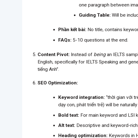
one paragraph between ima
Guiding Table:
Will be inclu
Phần kết bài:
No title, contains keywo
FAQs:
5-10 questions at the end.
Content Pivot:
Instead of
being
an IELTS sample
English, specifically for IELTS Speaking and ge
tiếng Anh”.
SEO Optimization:
Keyword integration:
“thời gian với t
dạy con, phát triển trẻ) will be naturall
Bold text:
For main keyword and LSI 
Alt text:
Descriptive and keyword-rich
Heading optimization:
Keywords in H