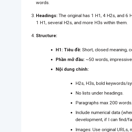
words.
Headings:
The original has 1 H1, 4 H2s, and 6 H3
1 H1, several H2s, and more H3s within them.
Structure:
H1: Tiêu đề:
Short, closed meaning, c
Phần mở đầu:
~50 words, impressive, 
Nội dung chính:
H2s, H3s, bold keywords/sy
No lists under headings.
Paragraphs max 200 words
Include numerical data (where
development, if I can find/fa
Images: Use original URLs,