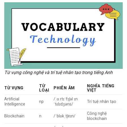
Từ vựng công nghệ và trí tuệ nhân tạo trong tiếng Anh
TỪ
NGHĨA TIẾNG
TỪ VỰNG
PHIÊN ÂM
LOẠI
VIỆT
Artificial
/ˌɑːrtɪˈfɪʃəl ɪn
np
Trí tuệ nhân tạo
Intelligence
ˈtɛlɪdʒəns/
Công nghệ
Blockchain
n
/ˈblɒkˌtʃeɪn/
blockchain