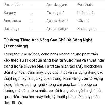
Prescription
n
/prɪˈskrɪpʃən/
Đơn thuốc
Surgery
n
/ˈsɜːrdʒəri/
Phẫu thuật
Anesthesia
n
/ˌænɪsˈθiːziə/
Gây mê
Radiology
n
/ˌreɪdiˈɒlədʒi/
X-quang học
Từ Vựng Tiếng Anh Nâng Cao Chủ Đề Công Nghệ
(Technology)
Trong thời đại số hóa, công nghệ không ngừng phát triển,
kéo theo sự ra đời của hàng loạt
từ vựng mới
và
thuật ngữ
công nghệ
chuyên biệt. Từ trí tuệ nhân tạo (AI), blockchain
đến điện toán đám mây, việc cập nhật và sử dụng đúng các
thuật ngữ này là cực kỳ quan trọng. Nắm vững
vốn từ vựng
trong lĩnh vực công nghệ không chỉ giúp bạn theo kịp xu
hướng mà còn mở ra nhiều cơ hội trong các ngành nghề liên
quan đến khoa học máy tính, kỹ thuật phần mềm hay phân
tích dữ liệu.