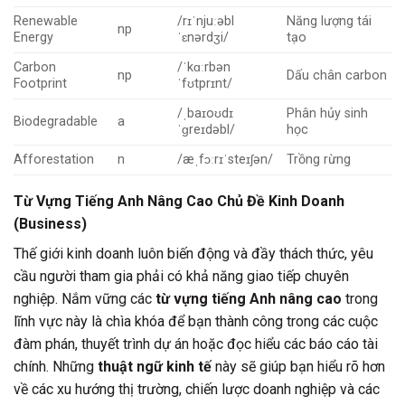
Renewable
/rɪˈnjuːəbl
Năng lượng tái
np
Energy
ˈɛnərdʒi/
tạo
Carbon
/ˈkɑːrbən
np
Dấu chân carbon
Footprint
ˈfʊtprɪnt/
/ˌbaɪoʊdɪ
Phân hủy sinh
Biodegradable
a
ˈɡreɪdəbl/
học
Afforestation
n
/æˌfɔːrɪˈsteɪʃən/
Trồng rừng
Từ Vựng Tiếng Anh Nâng Cao Chủ Đề Kinh Doanh
(Business)
Thế giới kinh doanh luôn biến động và đầy thách thức, yêu
cầu người tham gia phải có khả năng giao tiếp chuyên
nghiệp. Nắm vững các
từ vựng tiếng Anh nâng cao
trong
lĩnh vực này là chìa khóa để bạn thành công trong các cuộc
đàm phán, thuyết trình dự án hoặc đọc hiểu các báo cáo tài
chính. Những
thuật ngữ kinh tế
này sẽ giúp bạn hiểu rõ hơn
về các xu hướng thị trường, chiến lược doanh nghiệp và các