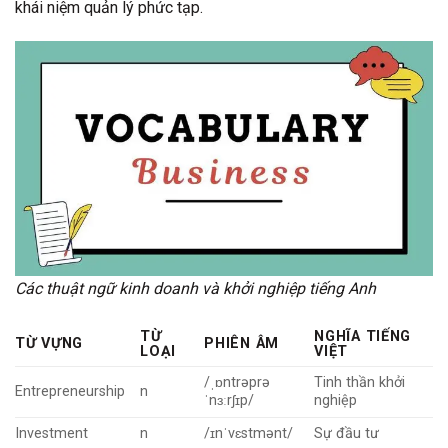
khái niệm quản lý phức tạp.
Các thuật ngữ kinh doanh và khởi nghiệp tiếng Anh
TỪ
NGHĨA TIẾNG
TỪ VỰNG
PHIÊN ÂM
LOẠI
VIỆT
/ˌɒntrəprə
Tinh thần khởi
Entrepreneurship
n
ˈnɜːrʃɪp/
nghiệp
Investment
n
/ɪnˈvɛstmənt/
Sự đầu tư