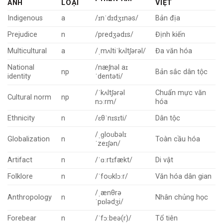
ANH
LOẠI
VIỆT
Indigenous
a
/ɪnˈdɪdʒɪnəs/
Bản địa
Prejudice
n
/predʒədɪs/
Định kiến
Multicultural
a
/ˌmʌltiˈkʌltʃərəl/
Đa văn hóa
National
/næʃnəl aɪ
np
Bản sắc dân tộc
identity
ˈdentəti/
/ˈkʌltʃərəl
Chuẩn mực văn
Cultural norm
np
nɔːrm/
hóa
Ethnicity
n
/ɛθˈnɪsɪti/
Dân tộc
/ˌɡloʊbəlɪ
Globalization
n
Toàn cầu hóa
ˈzeɪʃən/
Artifact
n
/ˈɑːrtɪfækt/
Di vật
Folklore
n
/ˈfoʊklɔːr/
Văn hóa dân gian
/ˌænθrə
Anthropology
n
Nhân chủng học
ˈpɒlədʒi/
Forebear
n
/ˈfɔːbeə(r)/
Tổ tiên