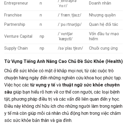
/ˌɒntrəprə
Entrepreneur
n
Doanh nhân
ˈnɜːr/
Franchise
n
/ˈfrænˌtʃaɪz/
Nhượng quyền
Partnership
n
/ˈpɑːrtnərʃɪp/
Quan hệ đối tác
/ˈvɛntʃər
Vốn đầu tư mạo
Venture Capital
np
ˈkæpɪtl/
hiểm
Supply Chain
np
/səˈplaɪ tʃeɪn/
Chuỗi cung ứng
Từ Vựng Tiếng Anh Nâng Cao Chủ Đề Sức Khỏe (Health)
Chủ đề sức khỏe có mặt ở khắp mọi nơi, từ các cuộc trò
chuyện hàng ngày đến những nghiên cứu khoa học phức tạp.
Việc học các
từ vựng y tế
và
thuật ngữ sức khỏe chuyên
sâu
giúp bạn hiểu rõ hơn về cơ thể con người, các loại bệnh
tật, phương pháp điều trị và các vấn đề liên quan đến y học.
Điều này không chỉ hữu ích cho những người làm trong ngành
y tế mà còn giúp mỗi cá nhân chủ động hơn trong việc chăm
sóc sức khỏe bản thân và gia đình.