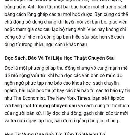
bằng tiếng Anh, tóm tắt một bài báo hoặc một chương sách
bằng cách lồng ghép các từ mới học được. Bạn cũng có thể
chủ động sử dụng chúng khi luyện nói với bạn bè, giáo viên
hoặc tham gia các câu lạc bộ tiếng Anh. Việc này không chỉ
củng cố trí nhớ mà còn giúp bạn hiểu sâu sắc hơn về cách
dùng từ trong nhiều ngữ cảnh khác nhau.
Đọc Sách, Báo Và Tài Liệu Học Thuật Chuyên Sâu
Đọc là một phương pháp thụ động nhưng vô cùng mạnh mẽ
để
mở rộng vốn từ
. Khi bạn đọc các văn bản có mức độ
ngôn ngữ phức tạp như báo cáo khoa học, sách chuyên
ngành, bài luận học thuật hay các bài báo từ các tờ báo uy tín
như The Economist, The New York Times, bạn sẽ tiếp xúc
với hàng loạt
từ vựng chuyên sâu
và cách dùng từ tự nhiên
của người bản xứ. Hãy đọc chủ động, gạch chân các từ mới
và tra cứu ngay lập tức, sau đó cố gắng dùng lại chúng.
Học Từ Vựng Qua Gốc Từ, Tiền Tố Và Hậu Tố