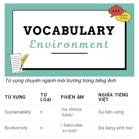
Từ vựng chuyên ngành môi trường trong tiếng Anh
TỪ
NGHĨA TIẾNG
TỪ VỰNG
PHIÊN ÂM
LOẠI
VIỆT
/səˌsteɪnə
Sustainability
n
Sự bền vững
ˈbɪlɪti/
/ˌbaɪoʊdaɪ
Biodiversity
n
Đa dạng sinh học
ˈvɜːrsɪti/