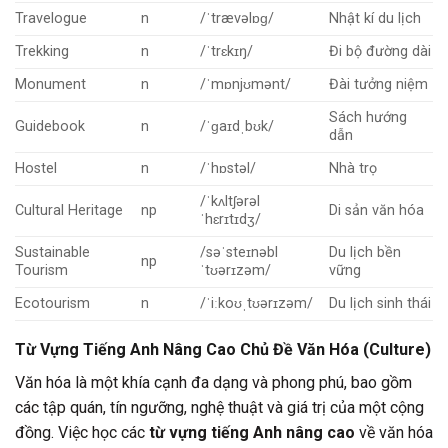
Travelogue
n
/ˈtrævəlɒɡ/
Nhật kí du lịch
Trekking
n
/ˈtrɛkɪŋ/
Đi bộ đường dài
Monument
n
/ˈmɒnjʊmənt/
Đài tưởng niệm
Sách hướng
Guidebook
n
/ˈɡaɪdˌbʊk/
dẫn
Hostel
n
/ˈhɒstəl/
Nhà trọ
/ˈkʌltʃərəl
Cultural Heritage
np
Di sản văn hóa
ˈhɛrɪtɪdʒ/
Sustainable
/səˈsteɪnəbl
Du lịch bền
np
Tourism
ˈtʊərɪzəm/
vững
Ecotourism
n
/ˈiːkoʊˌtʊərɪzəm/
Du lịch sinh thái
Từ Vựng Tiếng Anh Nâng Cao Chủ Đề Văn Hóa (Culture)
Văn hóa là một khía cạnh đa dạng và phong phú, bao gồm
các tập quán, tín ngưỡng, nghệ thuật và giá trị của một cộng
đồng. Việc học các
từ vựng tiếng Anh nâng cao
về văn hóa