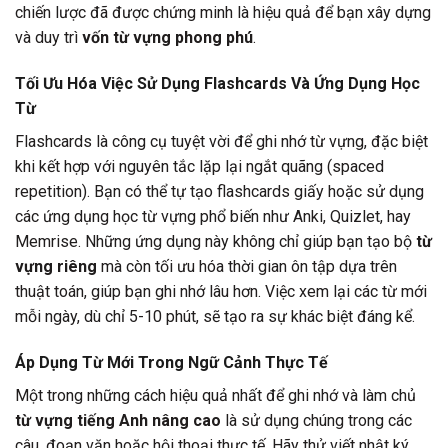
chiến lược đã được chứng minh là hiệu quả để bạn xây dựng
và duy trì
vốn từ vựng phong phú
.
Tối Ưu Hóa Việc Sử Dụng Flashcards Và Ứng Dụng Học
Từ
Flashcards là công cụ tuyệt vời để ghi nhớ từ vựng, đặc biệt
khi kết hợp với nguyên tắc lặp lại ngắt quãng (spaced
repetition). Bạn có thể tự tạo flashcards giấy hoặc sử dụng
các ứng dụng học từ vựng phổ biến như Anki, Quizlet, hay
Memrise. Những ứng dụng này không chỉ giúp bạn tạo bộ
từ
vựng riêng
mà còn tối ưu hóa thời gian ôn tập dựa trên
thuật toán, giúp bạn ghi nhớ lâu hơn. Việc xem lại các từ mới
mỗi ngày, dù chỉ 5-10 phút, sẽ tạo ra sự khác biệt đáng kể.
Áp Dụng Từ Mới Trong Ngữ Cảnh Thực Tế
Một trong những cách hiệu quả nhất để ghi nhớ và làm chủ
từ vựng tiếng Anh nâng cao
là sử dụng chúng trong các
câu, đoạn văn hoặc hội thoại thực tế. Hãy thử viết nhật ký