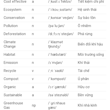
Cost effective
a
/ˌkɒst ɪˈfektɪv/
Tiết kiệm chi phí
Ecosystem
n
/ˈiːkoʊˌsɪstəm/
Hệ sinh thái
Conservation
n
/ˌkɒnsərˈveɪʃən/
Sự bảo tồn
Pollution
n
/pəˈluːʃən/
Ô nhiễm
Deforestation
n
/diˌfɔːrɪˈsteɪʃən/
Phá rừng
Climate
/ˈklaɪmət
n
Biến đổi khí hậu
Change
tʃeɪndʒ/
Habitat
n
/ˈhæbɪtæt/
Môi trường sống
Emission
n
/ɪˈmɪʃən/
Khí thải
Recycle
v
/ˌriːˈsaɪkl/
Tái chế
Compost
v
/ˈkɒmpɒst/
Ủ phân
Organic
a
/ɔːrˈɡænɪk/
Hữu cơ
Sustainable
a
/səˈsteɪnəbl/
Bền vững
Greenhouse
/ˈɡriːnhaʊs
np
Khí nhà kính
Gas
ɡæs/