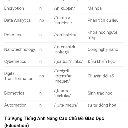
Encryption
n
/ɪnˈkrɪpʃən/
Mã hóa
/ˈdeɪtə ə
Data Analytics
np
Phân tích dữ liệu
ˈnælɪtɪks/
Khoa học người
Robotics
n
/roʊˈbɒtɪks/
máy
/ˌnænəʊtɛk
Nanotechnology
n
Công nghệ nano
ˈnɒlɪdʒi/
Cybernetics
n
/ˌsaɪbərˈnɛtɪks/
Điều khiển học
/ˈdɪdʒɪtl
Digital
np
ˌtrænsfər
Chuyển đổi số
Transformation
ˈmeɪʃən/
/ˌbaɪoʊ
Biometrics
n
Sinh trắc học
ˈmɛtrɪks/
Automation
n
/ˌɔːtəˈmeɪʃn/
sự tự động hóa
Từ Vựng Tiếng Anh Nâng Cao Chủ Đề Giáo Dục
(Education)