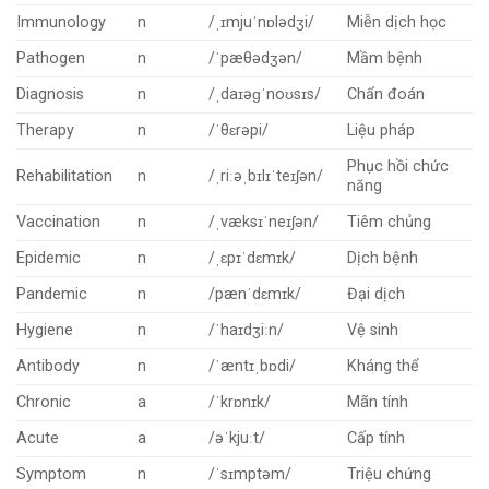
Immunology
n
/ˌɪmjuˈnɒlədʒi/
Miễn dịch học
Pathogen
n
/ˈpæθədʒən/
Mầm bệnh
Diagnosis
n
/ˌdaɪəɡˈnoʊsɪs/
Chẩn đoán
Therapy
n
/ˈθɛrəpi/
Liệu pháp
Phục hồi chức
Rehabilitation
n
/ˌriːəˌbɪlɪˈteɪʃən/
năng
Vaccination
n
/ˌvæksɪˈneɪʃən/
Tiêm chủng
Epidemic
n
/ˌɛpɪˈdɛmɪk/
Dịch bệnh
Pandemic
n
/pænˈdɛmɪk/
Đại dịch
Hygiene
n
/ˈhaɪdʒiːn/
Vệ sinh
Antibody
n
/ˈæntɪˌbɒdi/
Kháng thể
Chronic
a
/ˈkrɒnɪk/
Mãn tính
Acute
a
/əˈkjuːt/
Cấp tính
Symptom
n
/ˈsɪmptəm/
Triệu chứng