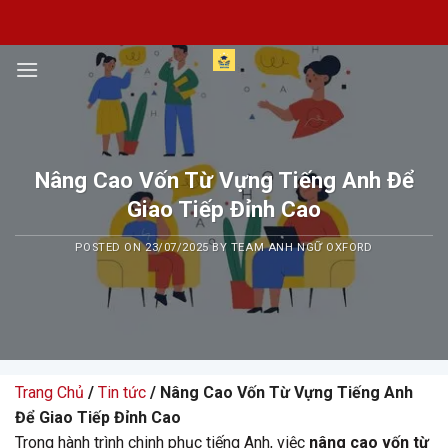
Skip
to
content
Nâng Cao Vốn Từ Vựng Tiếng Anh Để
Giao Tiếp Đỉnh Cao
POSTED ON
23/07/2025
BY
TEAM ANH NGỮ OXFORD
Trang Chủ
/
Tin tức
/ Nâng Cao Vốn Từ Vựng Tiếng Anh
Để Giao Tiếp Đỉnh Cao
Trong hành trình chinh phục tiếng Anh, việc
nâng cao vốn từ