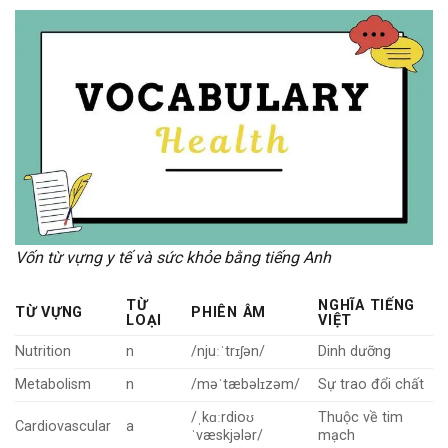
Vốn từ vựng y tế và sức khỏe bằng tiếng Anh
TỪ
NGHĨA TIẾNG
TỪ VỰNG
PHIÊN ÂM
LOẠI
VIỆT
Nutrition
n
/njuːˈtrɪʃən/
Dinh dưỡng
Metabolism
n
/məˈtæbəlɪzəm/
Sự trao đổi chất
/ˌkɑːrdioʊ
Thuộc về tim
Cardiovascular
a
ˈvæskjələr/
mạch