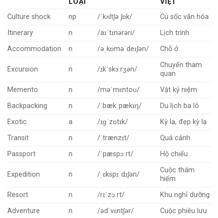
LOẠI
VIỆT
Culture shock
np
/ˈkʌltʃə ʃɒk/
Cú sốc văn hóa
Itinerary
n
/aɪˈtɪnərəri/
Lịch trình
Accommodation
n
/əˌkɒməˈdeɪʃən/
Chỗ ở
Chuyến tham
Excursion
n
/ɪkˈskɜːrʒən/
quan
Memento
n
/məˈmɛntoʊ/
Vật kỷ niệm
Backpacking
n
/ˈbækˌpækɪŋ/
Du lịch ba lô
Exotic
a
/ɪɡˈzɒtɪk/
Kỳ lạ, đẹp kỳ lạ
Transit
n
/ˈtrænzɪt/
Quá cảnh
Passport
n
/ˈpæspɔːrt/
Hộ chiếu
Cuộc thám
Expedition
n
/ˌɛkspɪˈdɪʃən/
hiểm
Resort
n
/rɪˈzɔːrt/
Khu nghỉ dưỡng
Adventure
n
/ədˈvɛntʃər/
Cuộc phiêu lưu