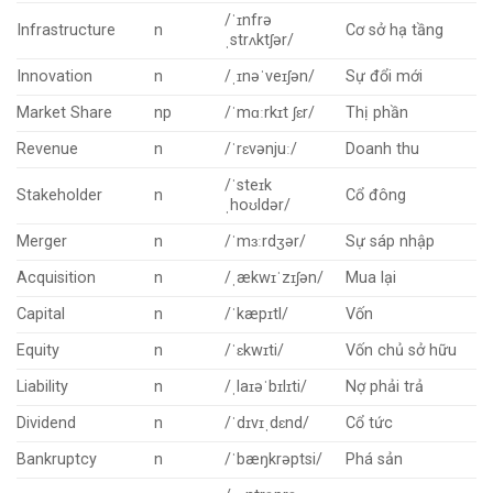
/ˈɪnfrə
Infrastructure
n
Cơ sở hạ tầng
ˌstrʌktʃər/
Innovation
n
/ˌɪnəˈveɪʃən/
Sự đổi mới
Market Share
np
/ˈmɑːrkɪt ʃɛr/
Thị phần
Revenue
n
/ˈrɛvənjuː/
Doanh thu
/ˈsteɪk
Stakeholder
n
Cổ đông
ˌhoʊldər/
Merger
n
/ˈmɜːrdʒər/
Sự sáp nhập
Acquisition
n
/ˌækwɪˈzɪʃən/
Mua lại
Capital
n
/ˈkæpɪtl/
Vốn
Equity
n
/ˈɛkwɪti/
Vốn chủ sở hữu
Liability
n
/ˌlaɪəˈbɪlɪti/
Nợ phải trả
Dividend
n
/ˈdɪvɪˌdɛnd/
Cổ tức
Bankruptcy
n
/ˈbæŋkrəptsi/
Phá sản