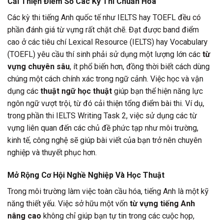
Cải Thiện Điểm Số Các Kỳ Thi Chuẩn Hóa
Các kỳ thi tiếng Anh quốc tế như IELTS hay TOEFL đều có
phần đánh giá từ vựng rất chặt chẽ. Đạt được band điểm
cao ở các tiêu chí Lexical Resource (IELTS) hay Vocabulary
(TOEFL) yêu cầu thí sinh phải sử dụng một lượng lớn các
từ
vựng chuyên sâu
, ít phổ biến hơn, đồng thời biết cách dùng
chúng một cách chính xác trong ngữ cảnh. Việc học và vận
dụng các
thuật ngữ học thuật
giúp bạn thể hiện năng lực
ngôn ngữ vượt trội, từ đó cải thiện tổng điểm bài thi. Ví dụ,
trong phần thi IELTS Writing Task 2, việc sử dụng các từ
vựng liên quan đến các chủ đề phức tạp như môi trường,
kinh tế, công nghệ sẽ giúp bài viết của bạn trở nên chuyên
nghiệp và thuyết phục hơn.
Mở Rộng Cơ Hội Nghề Nghiệp Và Học Thuật
Trong môi trường làm việc toàn cầu hóa, tiếng Anh là một kỹ
năng thiết yếu. Việc sở hữu một vốn
từ vựng tiếng Anh
nâng cao
không chỉ giúp bạn tự tin trong các cuộc họp,