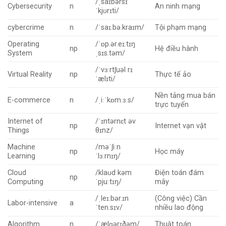
/ˌsaɪbərsɪ
Cybersecurity
n
An ninh mạng
ˈkjʊrɪti/
cybercrime
n
/ˈsaɪ.bə.kraɪm/
Tội phạm mạng
Operating
/ˈɒp.ər.eɪ.tɪŋ
np
Hệ điều hành
System
ˌsɪs.təm/
/ˈvɜːrtʃuəl rɪ
Virtual Reality
np
Thực tế ảo
ˈælɪti/
Nền tảng mua bán
E-commerce
n
/ˌiːˈkɒm.ɜːs/
trực tuyến
Internet of
/ˈɪntərnɛt əv
np
Internet vạn vật
Things
θɪnz/
Machine
/məˈʃiːn
np
Học máy
Learning
ˈlɜːrnɪŋ/
Cloud
/klaʊd kəm
Điện toán đám
np
Computing
ˈpjuːtɪŋ/
mây
/ˌleɪ.bər.ɪn
(Công việc) Cần
Labor-intensive
a
ˈten.sɪv/
nhiều lao động
Algorithm
n
/ˈælɡərɪðəm/
Thuật toán