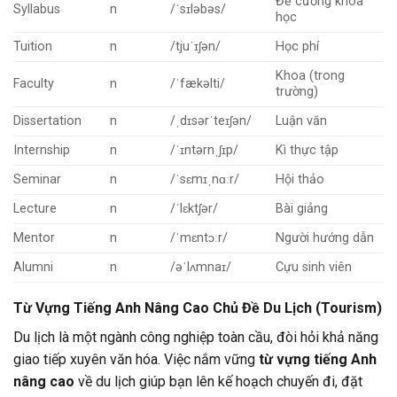
Đề cương khóa
Syllabus
n
/ˈsɪləbəs/
học
Tuition
n
/tjuˈɪʃən/
Học phí
Khoa (trong
Faculty
n
/ˈfækəlti/
trường)
Dissertation
n
/ˌdɪsərˈteɪʃən/
Luận văn
Internship
n
/ˈɪntərnˌʃɪp/
Kì thực tập
Seminar
n
/ˈsɛmɪˌnɑːr/
Hội thảo
Lecture
n
/ˈlɛktʃər/
Bài giảng
Mentor
n
/ˈmɛntɔːr/
Người hướng dẫn
Alumni
n
/əˈlʌmnaɪ/
Cựu sinh viên
Từ Vựng Tiếng Anh Nâng Cao Chủ Đề Du Lịch (Tourism)
Du lịch là một ngành công nghiệp toàn cầu, đòi hỏi khả năng
giao tiếp xuyên văn hóa. Việc nắm vững
từ vựng tiếng Anh
nâng cao
về du lịch giúp bạn lên kế hoạch chuyến đi, đặt