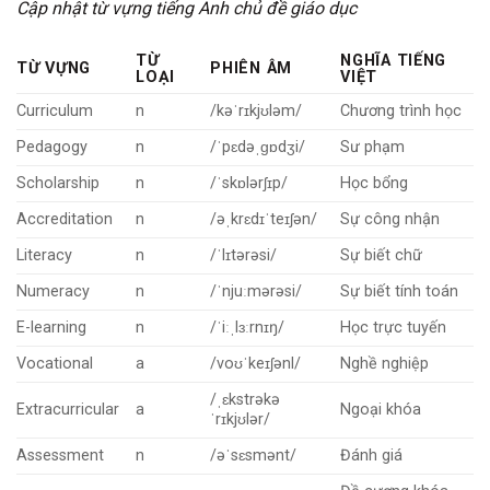
Cập nhật từ vựng tiếng Anh chủ đề giáo dục
TỪ
NGHĨA TIẾNG
TỪ VỰNG
PHIÊN ÂM
LOẠI
VIỆT
Curriculum
n
/kəˈrɪkjʊləm/
Chương trình học
Pedagogy
n
/ˈpɛdəˌɡɒdʒi/
Sư phạm
Scholarship
n
/ˈskɒlərʃɪp/
Học bổng
Accreditation
n
/əˌkrɛdɪˈteɪʃən/
Sự công nhận
Literacy
n
/ˈlɪtərəsi/
Sự biết chữ
Numeracy
n
/ˈnjuːmərəsi/
Sự biết tính toán
E-learning
n
/ˈiːˌlɜːrnɪŋ/
Học trực tuyến
Vocational
a
/voʊˈkeɪʃənl/
Nghề nghiệp
/ˌɛkstrəkə
Extracurricular
a
Ngoại khóa
ˈrɪkjʊlər/
Assessment
n
/əˈsɛsmənt/
Đánh giá