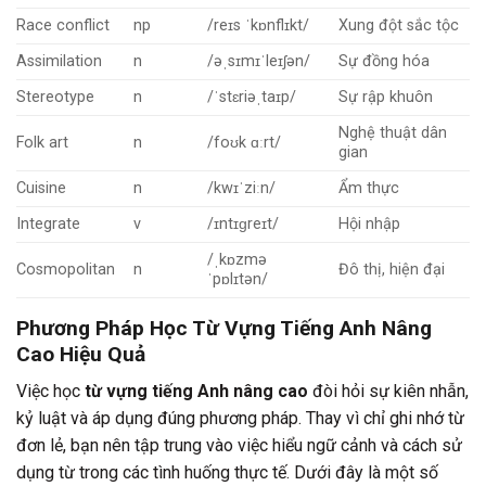
Race conflict
np
/reɪs ˈkɒnflɪkt/
Xung đột sắc tộc
Assimilation
n
/əˌsɪmɪˈleɪʃən/
Sự đồng hóa
Stereotype
n
/ˈstɛriəˌtaɪp/
Sự rập khuôn
Nghệ thuật dân
Folk art
n
/foʊk ɑːrt/
gian
Cuisine
n
/kwɪˈziːn/
Ẩm thực
Integrate
v
/ɪntɪɡreɪt/
Hội nhập
/ˌkɒzmə
Cosmopolitan
n
Đô thị, hiện đại
ˈpɒlɪtən/
Phương Pháp Học Từ Vựng Tiếng Anh Nâng
Cao Hiệu Quả
Việc học
từ vựng tiếng Anh nâng cao
đòi hỏi sự kiên nhẫn,
kỷ luật và áp dụng đúng phương pháp. Thay vì chỉ ghi nhớ từ
đơn lẻ, bạn nên tập trung vào việc hiểu ngữ cảnh và cách sử
dụng từ trong các tình huống thực tế. Dưới đây là một số