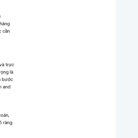
ề
 hàng
c cần
và trực
rọng là
ạn bước
am and
toán,
rõ ràng