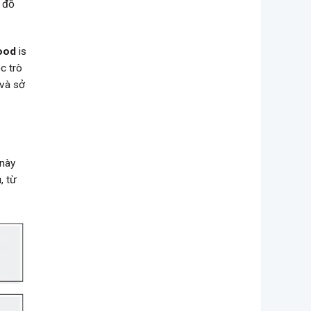
i đồ
ood
is
c trò
 và sở
 này
, từ