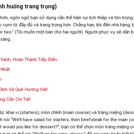
ình huống trang trọng)
hơn, ngôn ngữ bạn sử dụng cần thể hiện sự lịch thiệp và tôn trọng
c cụm từ đầy đủ và trang trọng hơn. Chẳng hạn, khi đến nhà hàng, 
 for two.” (Tôi muốn một bàn cho hai người). Người phục vụ sẽ dẫn 
 sàng.
Thành, Hoàn Thành Tiếp Diễn
 Nhất
h
Đình Và Quê Hương Việt
g Dẫn Chi Tiết
: khai vị (starters), món chính (main course) và tráng miệng (dess
ói “We’ll have salad for starters, then beefsteak for the main co
t would you like for dessert?”, bạn có thể chọn món tráng miệng ưa