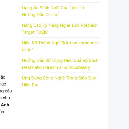
Dạng So Sánh Nhất Của Tính Từ:
Hướng Dẫn Chi Tiết
Nâng Cao Kỹ Năng Nghe Đọc Với Sách
Target TOEIC
Hiểu Rõ Thành Ngữ “A lot on someone’s
plate”
Hướng Dẫn Sử Dụng Hiệu Quả Bộ Sách
Destination Grammar & Vocabulary
sắc
Ứng Dụng Công Nghệ Trong Giáo Dục
giúp
Hiện Đại
ững câu
ản như
g Anh
bản