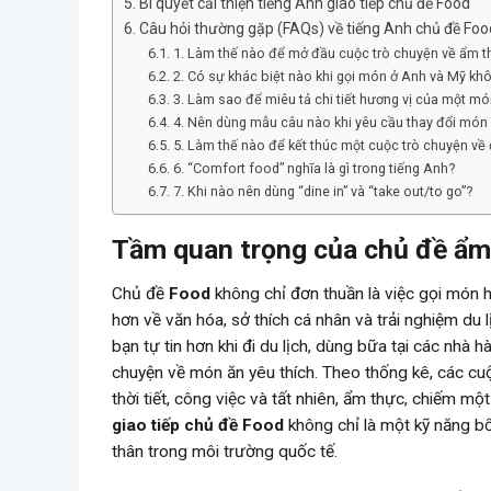
Bí quyết cải thiện tiếng Anh giao tiếp chủ đề Food
Câu hỏi thường gặp (FAQs) về tiếng Anh chủ đề Foo
1. Làm thế nào để mở đầu cuộc trò chuyện về ẩm t
2. Có sự khác biệt nào khi gọi món ở Anh và Mỹ kh
3. Làm sao để miêu tả chi tiết hương vị của một mó
4. Nên dùng mẫu câu nào khi yêu cầu thay đổi món 
5. Làm thế nào để kết thúc một cuộc trò chuyện về
6. “Comfort food” nghĩa là gì trong tiếng Anh?
7. Khi nào nên dùng “dine in” và “take out/to go”?
Tầm quan trọng của chủ đề ẩm 
Chủ đề
Food
không chỉ đơn thuần là việc gọi món 
hơn về văn hóa, sở thích cá nhân và trải nghiệm du 
bạn tự tin hơn khi đi du lịch, dùng bữa tại các nhà
chuyện về món ăn yêu thích. Theo thống kê, các c
thời tiết, công việc và tất nhiên, ẩm thực, chiếm mộ
giao tiếp chủ đề Food
không chỉ là một kỹ năng bổ
thân trong môi trường quốc tế.