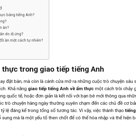
d
hực bằng tiếng Anh?
ông?
n ăn?
ăn do dị ứng?
 đồ ăn một cách tự nhiên?
thực trong giao tiếp tiếng Anh
hay đặt bàn, mà còn là cánh cửa mở ra những cuộc trò chuyện sâu 
lịch. Khả năng
giao tiếp tiếng Anh về ẩm thực
một cách trôi chảy 
 hàng quốc tế, hoặc đơn giản là kết nối với bạn bè mới thông qua nh
uộc trò chuyện hàng ngày thường xuyên chạm đến các chủ đề cơ b
t tỷ lệ đáng kể trong tổng số tương tác. Vì vậy, việc thành thạo
tiến
 sung mà là một yếu tố then chốt để có thể hòa nhập và thể hiện 