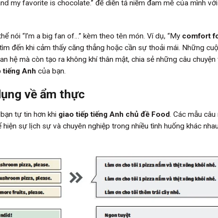
, and my favorite is chocolate.” để diễn tả niềm đam mê của mình vớ
hể nói “I’m a big fan of…” kèm theo tên món. Ví dụ, “My
comfort f
tìm đến khi cảm thấy căng thẳng hoặc cần sự thoải mái. Những cuộ
n hệ mà còn tạo ra không khí thân mật, chia sẻ những câu chuyện
p tiếng Anh
của bạn.
dụng về ẩm thực
bạn tự tin hơn khi
giao tiếp tiếng Anh chủ đề Food
. Các mẫu câu
hiện sự lịch sự và chuyên nghiệp trong nhiều tình huống khác nhau