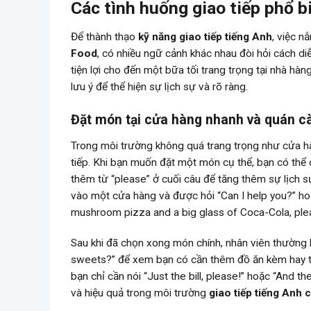
Các tình huống giao tiếp phổ b
Để thành thạo
kỹ năng giao tiếp tiếng Anh
, việc n
Food
, có nhiều ngữ cảnh khác nhau đòi hỏi cách d
tiện lợi cho đến một bữa tối trang trọng tại nhà h
lưu ý để thể hiện sự lịch sự và rõ ràng.
Đặt món tại cửa hàng nhanh và quán cà
Trong môi trường không quá trang trọng như cửa h
tiếp. Khi bạn muốn đặt một món cụ thể, bạn có thể
thêm từ “please” ở cuối câu để tăng thêm sự lịch s
vào một cửa hàng và được hỏi “Can I help you?” hoặc 
mushroom pizza and a big glass of Coca-Cola, ple
Sau khi đã chọn xong món chính, nhân viên thường
sweets?” để xem bạn có cần thêm đồ ăn kèm hay trá
bạn chỉ cần nói “Just the bill, please!” hoặc “And th
và hiệu quả trong môi trường
giao tiếp tiếng Anh