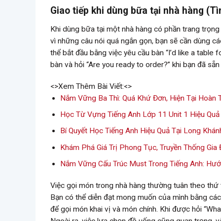
Giao tiếp khi dùng bữa tại nhà hàng (T
Khi dùng bữa tại một nhà hàng có phần trang trọng 
vì những câu nói quá ngắn gọn, bạn sẽ cần dùng cá
thể bắt đầu bằng việc yêu cầu bàn “I’d like a table
bàn và hỏi “Are you ready to order?” khi bạn đã sẵn
<>Xem Thêm Bài Viết:<>
Nắm Vững Ba Thì: Quá Khứ Đơn, Hiện Tại Hoàn 
Học Từ Vựng Tiếng Anh Lớp 11 Unit 1 Hiệu Quả
Bí Quyết Học Tiếng Anh Hiệu Quả Tại Long Khán
Khám Phá Giá Trị Phong Tục, Truyền Thống Gia 
Nắm Vững Cấu Trúc Must Trong Tiếng Anh: Hướn
Việc gọi món trong nhà hàng thường tuân theo thứ tự
Bạn có thể diễn đạt mong muốn của mình bằng cách n
để gọi món khai vị và món chính. Khi được hỏi “Wha