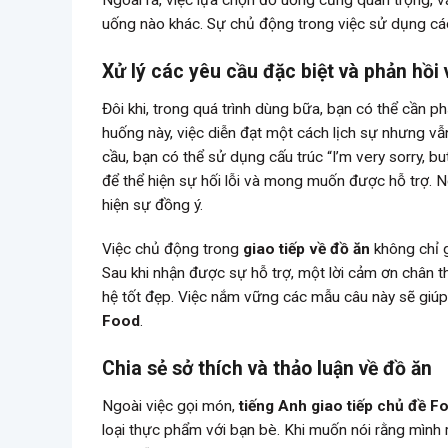
Ngoài ra, việc lựa chọn đồ uống cũng quan trọng, và
uống nào khác. Sự chủ động trong việc sử dụng các
Xử lý các yêu cầu đặc biệt và phản hồi
Đôi khi, trong quá trình dùng bữa, bạn có thể cần 
huống này, việc diễn đạt một cách lịch sự nhưng vẫn
cầu, bạn có thể sử dụng cấu trúc “I’m very sorry, b
để thể hiện sự hối lỗi và mong muốn được hỗ trợ. N
hiện sự đồng ý.
Việc chủ động trong
giao tiếp về đồ ăn
không chỉ g
Sau khi nhận được sự hỗ trợ, một lời cảm ơn chân thà
hệ tốt đẹp. Việc nắm vững các mẫu câu này sẽ giúp 
Food
.
Chia sẻ sở thích và thảo luận về đồ ăn
Ngoài việc gọi món,
tiếng Anh giao tiếp chủ đề F
loại thực phẩm với bạn bè. Khi muốn nói rằng mình 