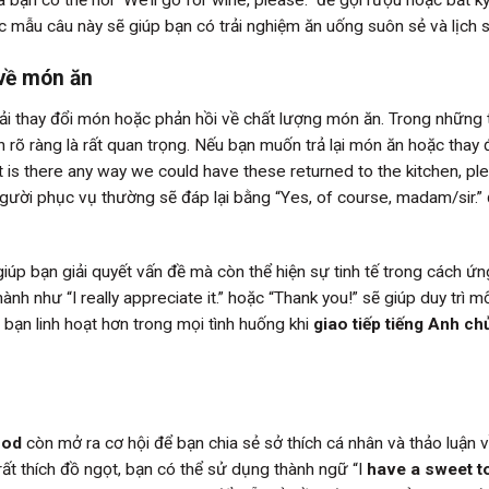
 bạn có thể nói “We’ll go for wine, please.” để gọi rượu hoặc bất k
 mẫu câu này sẽ giúp bạn có trải nghiệm ăn uống suôn sẻ và lịch 
 về món ăn
phải thay đổi món hoặc phản hồi về chất lượng món ăn. Trong những 
 rõ ràng là rất quan trọng. Nếu bạn muốn trả lại món ăn hoặc thay 
ut is there any way we could have these returned to the kitchen, pl
gười phục vụ thường sẽ đáp lại bằng “Yes, of course, madam/sir.” 
iúp bạn giải quyết vấn đề mà còn thể hiện sự tinh tế trong cách ứn
nh như “I really appreciate it.” hoặc “Thank you!” sẽ giúp duy trì m
bạn linh hoạt hơn trong mọi tình huống khi
giao tiếp tiếng Anh ch
ood
còn mở ra cơ hội để bạn chia sẻ sở thích cá nhân và thảo luận 
rất thích đồ ngọt, bạn có thể sử dụng thành ngữ “I
have a sweet t