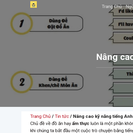
Skip
Trang Chủ
Ngữ
to
content
Nâng cao
Trang Chủ
/
Tin tức
/ Nâng cao kỹ năng tiếng Anh
Chủ đề về đồ ăn hay
ẩm thực
luôn là một phần khôn
khi chúng ta bắt đầu một cuộc trò chuyện bằng tiến