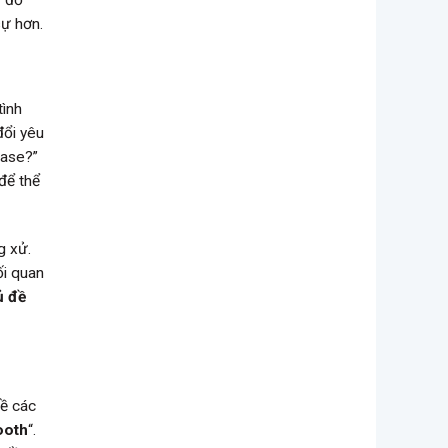
ỳ đồ
sự hơn.
tình
đổi yêu
ease?”
để thể
g xử.
ối quan
ủ đề
về các
ooth
“.