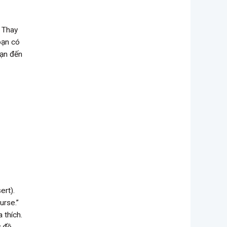
. Thay
bạn có
bạn đến
ert).
urse.”
 thích.