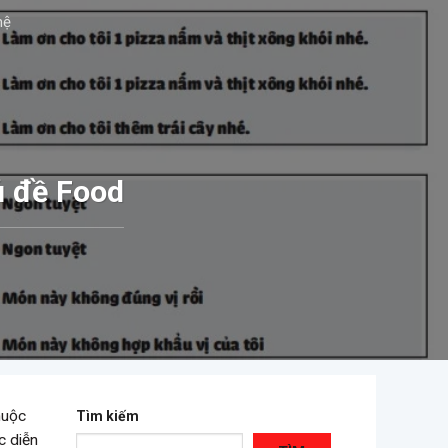
hệ
ủ đề Food
huộc
Tìm kiếm
c diễn