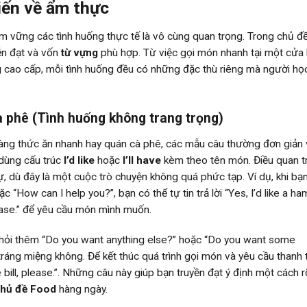
iến về ẩm thực
ắm vững các tình huống thực tế là vô cùng quan trọng. Trong chủ đ
iễn đạt và vốn
từ vựng
phù hợp. Từ việc gọi món nhanh tại một cửa
àng cao cấp, mỗi tình huống đều có những đặc thù riêng mà người họ
 phê (Tình huống không trang trọng)
àng thức ăn nhanh hay quán cà phê, các mẫu câu thường đơn giản 
 dùng cấu trúc
I’d like
hoặc
I’ll have
kèm theo tên món. Điều quan t
ự, dù đây là một cuộc trò chuyện không quá phức tạp. Ví dụ, khi b
“How can I help you?”, bạn có thể tự tin trả lời “Yes, I’d like a h
ase.” để yêu cầu món mình muốn.
 hỏi thêm “Do you want anything else?” hoặc “Do you want some
ng miệng không. Để kết thúc quá trình gọi món và yêu cầu thanh 
e bill, please.”. Những câu này giúp bạn truyền đạt ý định một cách 
 chủ đề Food
hàng ngày.