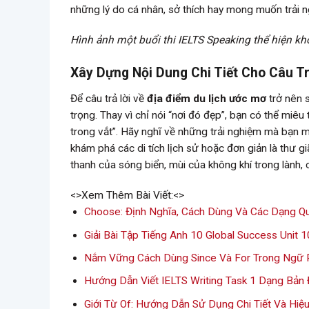
những lý do cá nhân, sở thích hay mong muốn trải 
Hình ảnh một buổi thi IELTS Speaking thể hiện khô
Xây Dựng Nội Dung Chi Tiết Cho Câu T
Để câu trả lời về
địa điểm du lịch ước mơ
trở nên s
trọng. Thay vì chỉ nói “nơi đó đẹp”, bạn có thể miêu
trong vắt”. Hãy nghĩ về những trải nghiệm mà bạn 
khám phá các di tích lịch sử hoặc đơn giản là thư 
thanh của sóng biển, mùi của không khí trong lành
<>Xem Thêm Bài Viết:<>
Choose: Định Nghĩa, Cách Dùng Và Các Dạng Q
Giải Bài Tập Tiếng Anh 10 Global Success Unit
Nắm Vững Cách Dùng Since Và For Trong Ngữ 
Hướng Dẫn Viết IELTS Writing Task 1 Dạng Bản Đ
Giới Từ Of: Hướng Dẫn Sử Dụng Chi Tiết Và Hiệ