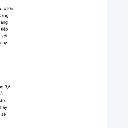
 tố lớn
 dàng
 hàng
 tiếp
 với
 nay
ng 3,5
hả
 đó,
thấy
 sẻ,