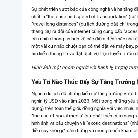
Sự phát triển vượt bậc của công nghệ và hạ tầng đã
nhất là “the ease and speed of transportation” (sự 
“travel long distances” (du lịch đường dài) chỉ tro
tháng. Sự ra đời của internet cũng cung cấp “access
cận nhiều thông tin hơn về các điểm đến khác nhau),
một vài cú nhấp chuột bạn có thể đặt vé máy bay, ph
tìm kiếm thông tin và đặt dịch vụ trực tuyến trước c
Hình ảnh một nhóm người với hành lý, tượng trưng
Yếu Tố Nào Thúc Đẩy Sự Tăng Trưởng 
Ngành du lịch đã chứng kiến sự tăng trưởng vượt b
nghìn tỷ USD vào năm 2023. Một trong những yếu tố
dụng) trên toàn thế giới, đồng nghĩa với việc nhiều 
“the rise of social media” (sự phát triển của mạng 
hình ảnh và câu chuyện về “exotic destinations” (n
điều này khơi gợi cảm hứng và mong muốn khám phá