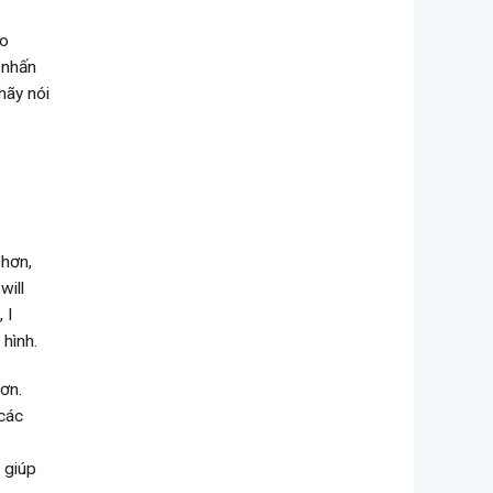
do
 nhấn
hãy nói
 hơn,
will
 I
 hình.
ơn.
 các
 giúp