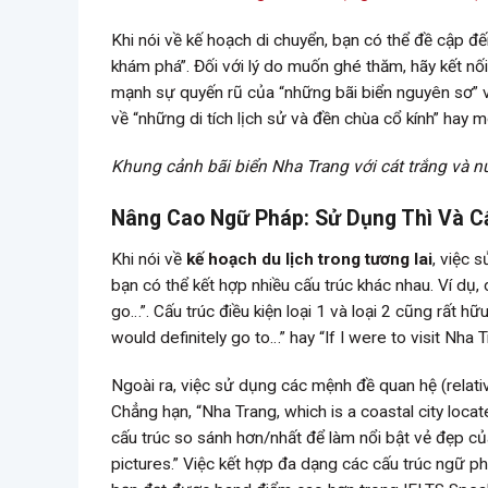
Khi nói về kế hoạch di chuyển, bạn có thể đề cập đế
khám phá”. Đối với lý do muốn ghé thăm, hãy kết nối
mạnh sự quyến rũ của “những bãi biển nguyên sơ” 
về “những di tích lịch sử và đền chùa cổ kính” hay
Khung cảnh bãi biển Nha Trang với cát trắng và n
Nâng Cao Ngữ Pháp: Sử Dụng Thì Và C
Khi nói về
kế hoạch du lịch trong tương lai
, việc s
bạn có thể kết hợp nhiều cấu trúc khác nhau. Ví dụ, d
go…”. Cấu trúc điều kiện loại 1 và loại 2 cũng rất h
would definitely go to…” hay “If I were to visit Nha 
Ngoài ra, việc sử dụng các mệnh đề quan hệ (relati
Chẳng hạn, “Nha Trang, which is a coastal city loc
cấu trúc so sánh hơn/nhất để làm nổi bật vẻ đẹp của
pictures.” Việc kết hợp đa dạng các cấu trúc ngữ 