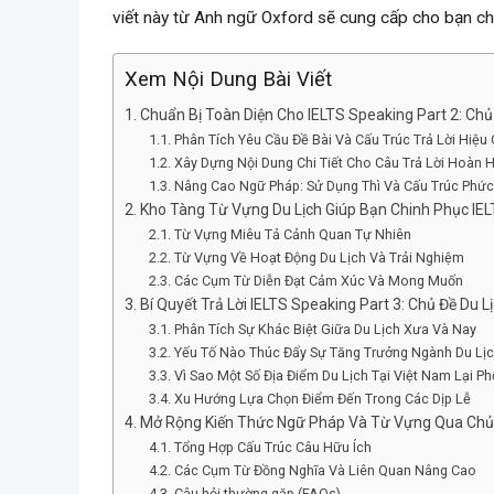
viết này từ Anh ngữ Oxford sẽ cung cấp cho bạn chi
Xem Nội Dung Bài Viết
Chuẩn Bị Toàn Diện Cho IELTS Speaking Part 2: Ch
Phân Tích Yêu Cầu Đề Bài Và Cấu Trúc Trả Lời Hiệu
Xây Dựng Nội Dung Chi Tiết Cho Câu Trả Lời Hoàn 
Nâng Cao Ngữ Pháp: Sử Dụng Thì Và Cấu Trúc Phứ
Kho Tàng Từ Vựng Du Lịch Giúp Bạn Chinh Phục IE
Từ Vựng Miêu Tả Cảnh Quan Tự Nhiên
Từ Vựng Về Hoạt Động Du Lịch Và Trải Nghiệm
Các Cụm Từ Diễn Đạt Cảm Xúc Và Mong Muốn
Bí Quyết Trả Lời IELTS Speaking Part 3: Chủ Đề Du 
Phân Tích Sự Khác Biệt Giữa Du Lịch Xưa Và Nay
Yếu Tố Nào Thúc Đẩy Sự Tăng Trưởng Ngành Du Lị
Vì Sao Một Số Địa Điểm Du Lịch Tại Việt Nam Lại Ph
Xu Hướng Lựa Chọn Điểm Đến Trong Các Dịp Lễ
Mở Rộng Kiến Thức Ngữ Pháp Và Từ Vựng Qua Chủ 
Tổng Hợp Cấu Trúc Câu Hữu Ích
Các Cụm Từ Đồng Nghĩa Và Liên Quan Nâng Cao
Câu hỏi thường gặp (FAQs)