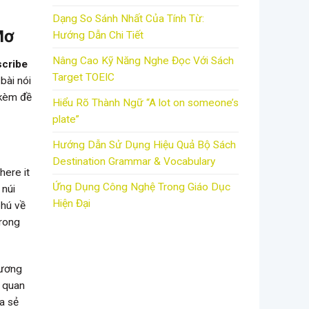
Dạng So Sánh Nhất Của Tính Từ:
Mơ
Hướng Dẫn Chi Tiết
Nâng Cao Kỹ Năng Nghe Đọc Với Sách
scribe
Target TOEIC
 bài nói
 kèm đề
Hiểu Rõ Thành Ngữ “A lot on someone’s
plate”
Hướng Dẫn Sử Dụng Hiệu Quả Bộ Sách
Destination Grammar & Vocabulary
here it
Ứng Dụng Công Nghệ Trong Giáo Dục
 núi
Hiện Đại
phú về
trong
hương
n quan
ia sẻ