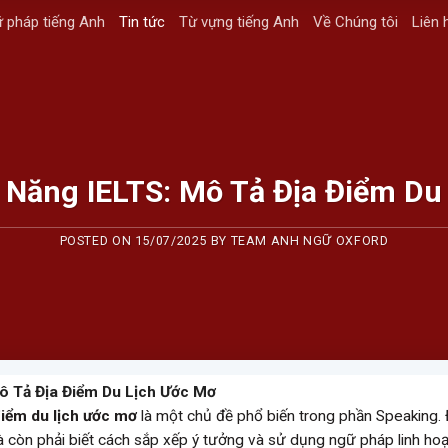
 pháp tiếng Anh
Tin tức
Từ vựng tiếng Anh
Về Chúng tôi
Liên 
 Năng IELTS: Mô Tả Địa Điểm Du
POSTED ON
15/07/2025
BY
TEAM ANH NGỮ OXFORD
ô Tả Địa Điểm Du Lịch Ước Mơ
điểm du lịch ước mơ
là một chủ đề phổ biến trong phần Speaking. 
còn phải biết cách sắp xếp ý tưởng và sử dụng ngữ pháp linh hoạt