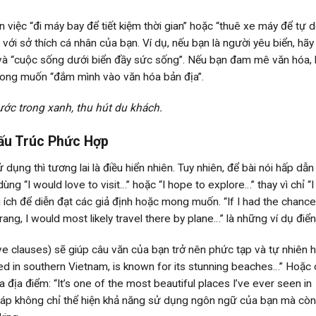
n việc “đi máy bay để tiết kiệm thời gian” hoặc “thuê xe máy để tự 
 với sở thích cá nhân của bạn. Ví dụ, nếu bạn là người yêu biển, hãy
và “cuộc sống dưới biển đầy sức sống”. Nếu bạn đam mê văn hóa, 
 mong muốn “đắm mình vào văn hóa bản địa”.
ước trong xanh, thu hút du khách.
ấu Trúc Phức Hợp
ử dụng thì tương lai là điều hiển nhiên. Tuy nhiên, để bài nói hấp dẫn
ùng “I would love to visit…” hoặc “I hope to explore…” thay vì chỉ “I 
ữu ích để diễn đạt các giả định hoặc mong muốn. “If I had the chance,
Trang, I would most likely travel there by plane…” là những ví dụ điển
ve clauses) sẽ giúp câu văn của bạn trở nên phức tạp và tự nhiên h
ated in southern Vietnam, is known for its stunning beaches…” Hoặc
 địa điểm: “It’s one of the most beautiful places I’ve ever seen in
pháp không chỉ thể hiện khả năng sử dụng ngôn ngữ của bạn mà còn