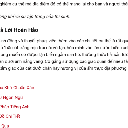
nghiệm cụ thể mà địa điểm đó có thể mang lại cho bạn và người thâ
ng khí và sự tập trung của thí sinh.
rả Lời Hoàn Hảo
inh động và thuyết phục, việc thêm vào các chi tiết cụ thể là rất qu
 tả “bãi cát trắng mịn trải dài vô tận, hòa mình vào làn nước biển xa
mong muốn có được: lặn biển ngắm san hô, thưởng thức hải sản tươ
giãn dưới ánh nắng vàng. Cố gắng sử dụng các giác quan để miêu tả
, cảm giác của cát dưới chân hay hương vị của ẩm thực địa phương.
uá Khứ Chuẩn Xác
 10 Ngôn Ngữ
Pháp Tiếng Anh
ồ Chi Tiết
u Quả