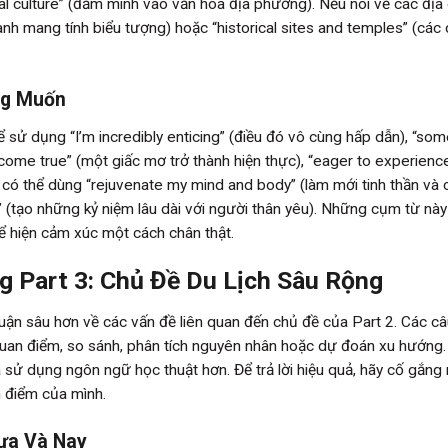
al culture” (đắm mình vào văn hóa địa phương). Nếu nói về các địa
nh mang tính biểu tượng) hoặc “historical sites and temples” (các d
ng Muốn
 sử dụng “I’m incredibly enticing” (điều đó vô cùng hấp dẫn), “som
m come true” (một giấc mơ trở thành hiện thực), “eager to experienc
, có thể dùng “rejuvenate my mind and body” (làm mới tinh thần và 
 (tạo những kỷ niệm lâu dài với người thân yêu). Những cụm từ nà
ể hiện cảm xúc một cách chân thật.
ng Part 3: Chủ Đề Du Lịch Sâu Rộng
uận sâu hơn về các vấn đề liên quan đến chủ đề của Part 2. Các câ
uan điểm, so sánh, phân tích nguyên nhân hoặc dự đoán xu hướng. 
à sử dụng ngôn ngữ học thuật hơn. Để trả lời hiệu quả, hãy cố gắng
n điểm của mình.
Xưa Và Nay