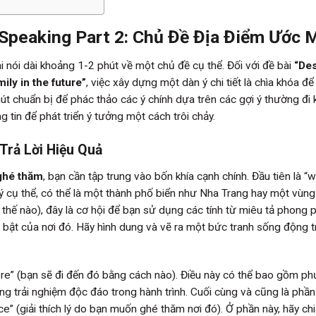
 Speaking Part 2: Chủ Đề Địa Điểm Ước 
i nói dài khoảng 1-2 phút về một chủ đề cụ thể. Đối với đề bài
“De
ily in the future”
, việc xây dựng một dàn ý chi tiết là chìa khóa để
út chuẩn bị để phác thảo các ý chính dựa trên các gợi ý thường đi
g tin để phát triển ý tưởng một cách trôi chảy.
Trả Lời Hiệu Quả
ghé thăm
, bạn cần tập trung vào bốn khía cạnh chính. Đầu tiên là “w
 lý cụ thể, có thể là một thành phố biển như Nha Trang hay một vùng
hư thế nào), đây là cơ hội để bạn sử dụng các tính từ miêu tả phong 
 bật của nơi đó. Hãy hình dung và vẽ ra một bức tranh sống động 
here” (bạn sẽ đi đến đó bằng cách nào). Điều này có thể bao gồm p
hững trải nghiệm độc đáo trong hành trình. Cuối cùng và cũng là phầ
ace” (giải thích lý do bạn muốn ghé thăm nơi đó). Ở phần này, hãy ch