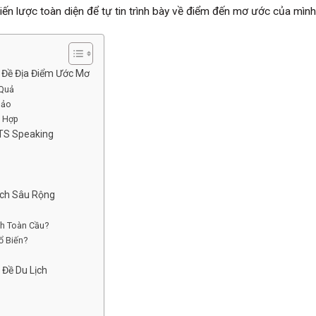
ến lược toàn diện để tự tin trình bày về điểm đến mơ ước của mình
ủ Đề Địa Điểm Ước Mơ
 Quả
Hảo
c Hợp
LTS Speaking
Lịch Sâu Rộng
ch Toàn Cầu?
ổ Biến?
Đề Du Lịch