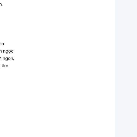
n.
an
nh ngọc
i ngon,
: âm