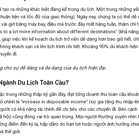
 tạo ra những khác biệt đáng kể trong du lịch. Một trong những yếu
thuận tiện và tốc độ của giao thông). Ngày nay, chúng ta có thể dễ
ng vài giờ bằng máy bay, điều mà trước đây mất hàng tuần, thậm chí
 to a lot more information about different destinations” (khả năng
 giúp việc lên kế hoạch du lịch trở nên dễ dàng hơn bao giờ hết, chỉ
òng khách sạn và lên lịch trình chi tiết. Khoảng 90% du khách hiện
huyến đi.
 cho sự dễ dàng và đa dạng của du lịch hiện đại.
Ngành Du Lịch Toàn Cầu?
ậc trong những thập kỷ gần đây, đạt tổng doanh thu toàn cầu khoả
 chính là “increase in disposable income” (sự gia tăng thu nhập k
người có khả năng tài chính để chi tiêu cho các chuyến đi. Bên cạnh
xã hội) cũng đóng vai trò quan trọng. Mọi người thường xuyên nhìn 
hững điểm đến kỳ lạ, hấp dẫn) do bạn bè hoặc người ảnh hưởng chia
 thế giới.