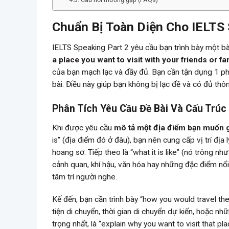
Chuẩn Bị Toàn Diện Cho IELTS
IELTS Speaking Part 2 yêu cầu bạn trình bày một bà
a place you want to visit with your friends or fam
của bạn mạch lạc và đầy đủ. Bạn cần tận dụng 1 ph
bài. Điều này giúp bạn không bị lạc đề và có đủ thôn
Phân Tích Yêu Cầu Đề Bài Và Cấu Trúc 
Khi được yêu cầu
mô tả một địa điểm bạn muốn 
is” (địa điểm đó ở đâu), bạn nên cung cấp vị trí địa
hoang sơ. Tiếp theo là “what it is like” (nó trông n
cảnh quan, khí hậu, văn hóa hay những đặc điểm nổi
tâm trí người nghe.
Kế đến, bạn cần trình bày “how you would travel t
tiện di chuyển, thời gian di chuyển dự kiến, hoặc n
trọng nhất, là “explain why you want to visit that pl