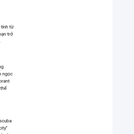
tính từ
bạn trở
.
ng
nh ngọc
brant
 thể
 scuba
ity”