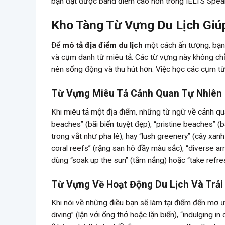
bạn đạt được band điểm cao hơn trong IELTS Spea
Kho Tàng Từ Vựng Du Lịch Giú
Để
mô tả địa điểm du lịch
một cách ấn tượng, bạn 
và cụm danh từ miêu tả. Các từ vựng này không chỉ 
nên sống động và thu hút hơn. Việc học các cụm từ 
Từ Vựng Miêu Tả Cảnh Quan Tự Nhiên
Khi miêu tả một địa điểm, những từ ngữ về cảnh quan
beaches” (bãi biển tuyệt đẹp), “pristine beaches” (
trong vắt như pha lê), hay “lush greenery” (cây xan
coral reefs” (rặng san hô đầy màu sắc), “diverse arra
dùng “soak up the sun” (tắm nắng) hoặc “take refre
Từ Vựng Về Hoạt Động Du Lịch Và Trả
Khi nói về những điều bạn sẽ làm tại điểm đến mơ ư
diving” (lặn với ống thở hoặc lặn biển), “indulging i