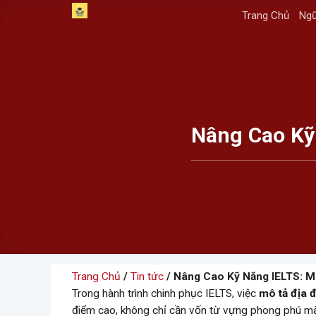
Skip
Trang Chủ
Ngữ
to
content
Nâng Cao Kỹ
Trang Chủ
/
Tin tức
/ Nâng Cao Kỹ Năng IELTS: M
Trong hành trình chinh phục IELTS, việc
mô tả địa 
điểm cao, không chỉ cần vốn từ vựng phong phú mà 