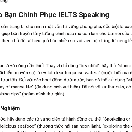
king.
p Bạn Chinh Phục IELTS Speaking
cần trang bị cho mình một vốn từ vựng phong phú, đặc biệt là các 
giúp bạn truyền tải ý tưởng chính xác mà còn làm cho bài nói của 
theo chủ đề sẽ hiệu quả hơn nhiều so với việc học từng từ riêng lẻ
 là vô cùng cần thiết. Thay vì chỉ dùng “beautiful”, hãy thử “stunni
bãi biển nguyên sơ), “crystal-clear turquoise waters” (nước biển xa
h tươi tốt). Đối với các hoạt động dưới nước, bạn có thể sử dụng “vi
y of marine life” (đa dạng sinh vật biển). Để nói về sự thư giãn, có
shing dips” (ngâm mình thư giãn).
i Nghiệm
ớc, hãy dùng các từ vựng diễn tả hành động cụ thể. “Snorkeling or
n delicious seafood” (thưởng thức hải sản ngon lành), “exploring the c