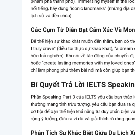
(khám phá thành phố), “immersing myself in the loc
nổi tiếng, hãy dùng “iconic landmarks” (những địa da
lịch sử và đền chùa).
Các Cụm Từ Diễn Đạt Cảm Xúc Và Mo
Để thể hiện sự khao khát muốn đến thăm, bạn có thể
I truly crave” (điều tôi thực sự khao khát), “a drea
hức trải nghiệm). Khi nói về tác động của chuyến đi
hoặc “create lasting memories with my loved ones”
chỉ làm phong phú thêm bài nói mà còn giúp bạn th
Bí Quyết Trả Lời IELTS Speaki
Phần Speaking Part 3 của IELTS yêu cầu bạn thảo l
thường mang tính trừu tượng, yêu cầu bạn đưa ra q
cơ hội để bạn thể hiện khả năng tư duy phản biện v
rộng ý tưởng, đưa ra ví dụ và giải thích rõ ràng qua
Phân Tích Sự Khác Biệt Giữa Du Lịch 