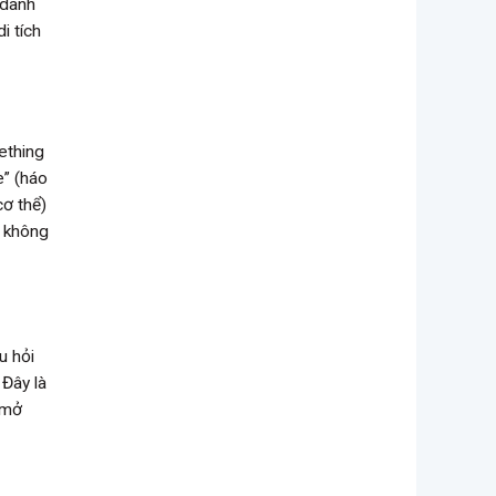
 danh
i tích
ething
e” (háo
cơ thể)
y không
u hỏi
Đây là
 mở