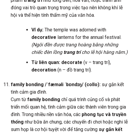
phẩm
trang trí
như lồng đèn, hoa văn, hoặc tranh ảnh
đóng vai trò quan trọng trong việc tạo nên không khí lễ
hội và thể hiện tính thẩm mỹ của văn hóa.
Ví dụ:
The temple was adorned with
decorative
lanterns for the annual festival.
(Ngôi đền được trang hoàng bằng những
chiếc đèn lồng
trang trí
cho lễ hội hàng năm.)
Từ liên quan:
decorate
(v – trang trí),
decoration
(n – đồ trang trí).
family bonding /ˈfæməli ˈbɒndɪŋ/ (collo):
sự gắn kết
tình cảm gia đình.
Cụm từ
family bonding
chỉ quá trình củng cố và phát
triển mối quan hệ, tình cảm giữa các thành viên trong gia
đình. Trong nhiều nền văn hóa, các
phong tục và truyền
thống
như bữa ăn chung, các chuyến đi chơi hoặc nghi lễ
sum họp là cơ hội tuyệt vời để tăng cường
sự gắn kết