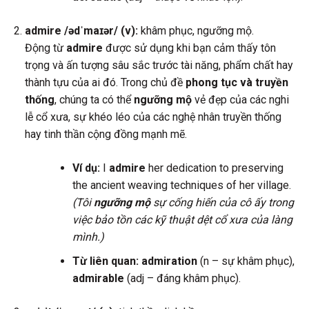
admire /ədˈmaɪər/ (v):
khâm phục, ngưỡng mộ.
Động từ
admire
được sử dụng khi bạn cảm thấy tôn
trọng và ấn tượng sâu sắc trước tài năng, phẩm chất hay
thành tựu của ai đó. Trong chủ đề
phong tục và truyền
thống
, chúng ta có thể
ngưỡng mộ
vẻ đẹp của các nghi
lễ cổ xưa, sự khéo léo của các nghệ nhân truyền thống
hay tinh thần cộng đồng mạnh mẽ.
Ví dụ:
I
admire
her dedication to preserving
the ancient weaving techniques of her village.
(Tôi
ngưỡng mộ
sự cống hiến của cô ấy trong
việc bảo tồn các kỹ thuật dệt cổ xưa của làng
mình.)
Từ liên quan:
admiration
(n – sự khâm phục),
admirable
(adj – đáng khâm phục).