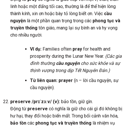
linh hoặc một đấng tối cao, thường là để thể hiện lòng
thành kính, xin ơn hoặc bày tỏ lòng biết ơn. Việc
cầu
nguyện
là một phần quan trọng trong các
phong tục và
truyền thống
tôn giáo, mang lại sự bình an và hy vọng
cho nhiều người.
Ví dụ:
Families often
pray
for health and
prosperity during the Lunar New Year.
(Các gia
đình thường
cầu nguyện
cho sức khỏe và sự
thịnh vượng trong dịp Tết Nguyên Đán.)
Từ liên quan:
prayer
(n – lời cầu nguyện, sự
cầu nguyện).
preserve /prɪˈzɜːv/ (v):
bảo tồn, giữ gìn.
Động từ
preserve
có nghĩa là giữ cho cái gì đó không bị
hư hại, thay đổi hoặc biến mất. Trong bối cảnh văn hóa,
bảo tồn
các
phong tục và truyền thống
là nhiệm vụ