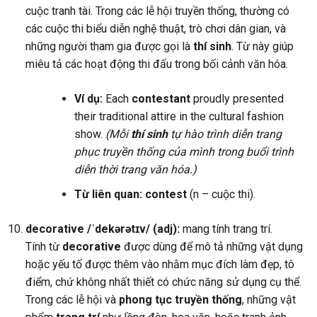
cuộc tranh tài. Trong các lễ hội truyền thống, thường có
các cuộc thi biểu diễn nghệ thuật, trò chơi dân gian, và
những người tham gia được gọi là
thí sinh
. Từ này giúp
miêu tả các hoạt động thi đấu trong bối cảnh văn hóa.
Ví dụ:
Each
contestant
proudly presented
their traditional attire in the cultural fashion
show.
(Mỗi
thí sinh
tự hào trình diễn trang
phục truyền thống của mình trong buổi trình
diễn thời trang văn hóa.)
Từ liên quan:
contest
(n – cuộc thi).
decorative /ˈdekərətɪv/ (adj):
mang tính trang trí.
Tính từ
decorative
được dùng để mô tả những vật dụng
hoặc yếu tố được thêm vào nhằm mục đích làm đẹp, tô
điểm, chứ không nhất thiết có chức năng sử dụng cụ thể.
Trong các lễ hội và
phong tục truyền thống
, những vật