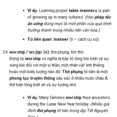
Ví dụ:
Learning proper
table manners
is part
of growing up in many cultures.
(Học
phép tắc
ăn uống
đúng mực là một phần của quá trình
trưởng thành trong nhiều nền văn hóa.)
Từ liên quan:
manner
(n – cách cư xử).
worship /ˈwɜːʃɪp/ (v):
thờ phụng, tôn thờ.
Động từ
worship
có nghĩa là bày tỏ lòng tôn kính và sự
sùng bái đối với một vị thần, một nhân vật linh thiêng
hoặc một biểu tượng nào đó.
Thờ phụng
tổ tiên là một
phong tục truyền thống
sâu sắc ở nhiều nước châu Á,
thể hiện lòng biết ơn và sự tưởng nhớ.
Ví dụ:
Many families
worship
their ancestors
during the Lunar New Year holiday.
(Nhiều gia
đình
thờ phụng
tổ tiên trong dịp Tết Nguyên