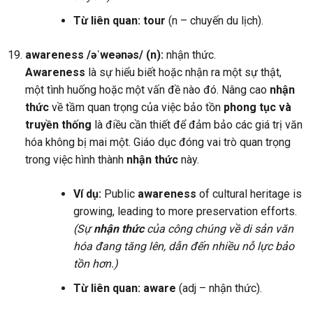
Từ liên quan:
tour
(n – chuyến du lịch).
awareness /əˈweənəs/ (n):
nhận thức.
Awareness
là sự hiểu biết hoặc nhận ra một sự thật,
một tình huống hoặc một vấn đề nào đó. Nâng cao
nhận
thức
về tầm quan trọng của việc bảo tồn
phong tục và
truyền thống
là điều cần thiết để đảm bảo các giá trị văn
hóa không bị mai một. Giáo dục đóng vai trò quan trọng
trong việc hình thành
nhận thức
này.
Ví dụ:
Public
awareness
of cultural heritage is
growing, leading to more preservation efforts.
(Sự
nhận thức
của công chúng về di sản văn
hóa đang tăng lên, dẫn đến nhiều nỗ lực bảo
tồn hơn.)
Từ liên quan:
aware
(adj – nhận thức).