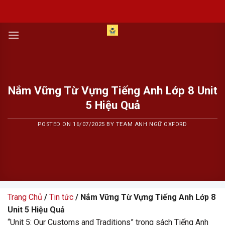
Skip
to
content
Nắm Vững Từ Vựng Tiếng Anh Lớp 8 Unit
5 Hiệu Quả
POSTED ON
16/07/2025
BY
TEAM ANH NGỮ OXFORD
Trang Chủ
/
Tin tức
/ Nắm Vững Từ Vựng Tiếng Anh Lớp 8
Unit 5 Hiệu Quả
“Unit 5: Our Customs and Traditions” trong sách Tiếng Anh