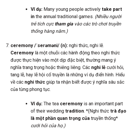
Ví dụ:
Many young people actively
take part
in
the annual traditional games.
(Nhiều người
trẻ tích cực
tham gia
vào các trò chơi truyền
thống hàng năm.)
ceremony /ˈserəməni/ (n):
nghi thức, nghi lễ.
Ceremony
là một chuỗi các hành động theo nghi thức
được thực hiện vào một dịp đặc biệt, thường mang ý
nghĩa trang trọng hoặc thiêng liêng. Các
nghi lễ
cưới hỏi,
tang lễ, hay lễ hội cổ truyền là những ví dụ điển hình. Hiểu
về các
nghi thức
giúp ta nhận biết được ý nghĩa sâu sắc
của từng phong tục.
Ví dụ:
The tea
ceremony
is an important part
of their wedding
tradition
. *(Nghi thức
trà đạo
là một phần quan trọng của
truyền thống*
cưới hỏi của họ.)