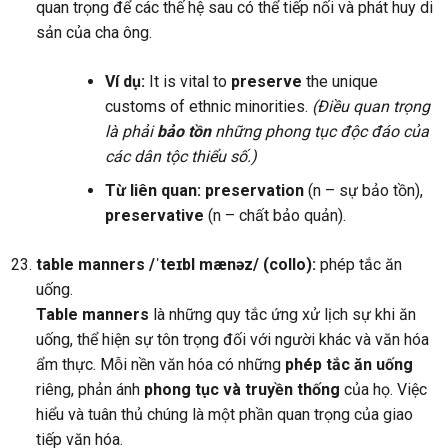
quan trọng để các thế hệ sau có thể tiếp nối và phát huy di
sản của cha ông.
Ví dụ:
It is vital to
preserve
the unique
customs of ethnic minorities.
(Điều quan trọng
là phải
bảo tồn
những phong tục độc đáo của
các dân tộc thiểu số.)
Từ liên quan:
preservation
(n – sự bảo tồn),
preservative
(n – chất bảo quản).
table manners /ˈteɪbl mænəz/ (collo):
phép tắc ăn
uống.
Table manners
là những quy tắc ứng xử lịch sự khi ăn
uống, thể hiện sự tôn trọng đối với người khác và văn hóa
ẩm thực. Mỗi nền văn hóa có những
phép tắc ăn uống
riêng, phản ánh
phong tục và truyền thống
của họ. Việc
hiểu và tuân thủ chúng là một phần quan trọng của giao
tiếp văn hóa.