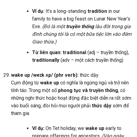
Ví dụ:
It’s a long-standing
tradition
in our
family to have a big feast on Lunar New Year’s
Eve.
(Đó là một
truyền thống
lâu đời trong gia
đình chúng tôi là có một bữa tiệc lớn vào đêm
Giao thừa.)
Từ liên quan:
traditional
(adj – truyền thống),
traditionally
(adv – một cách truyền thống).
wake up /weɪk ʌp/ (phr verb):
thức dậy.
Cụm động từ
wake up
có nghĩa là ngừng ngủ và trở nên
tỉnh táo. Trong một số
phong tục và truyền thống
, có
những nghi thức hoặc hoạt động đặc biệt diễn ra rất sớm
vào buổi sáng, đòi hỏi mọi người phải
thức dậy
sớm để
tham gia.
Ví dụ:
On Tet holiday, we
wake up
early to
prepare offerings for ancestors.
(Vào ngày