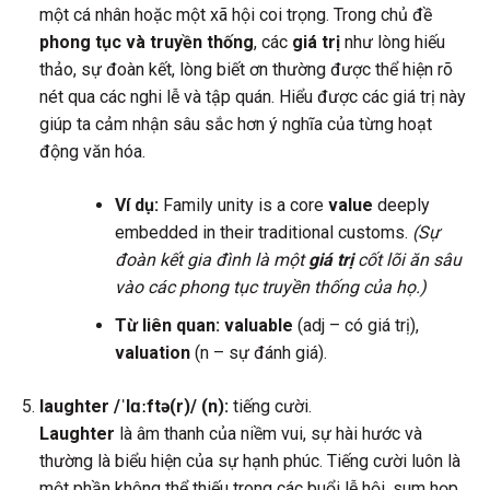
một cá nhân hoặc một xã hội coi trọng. Trong chủ đề
phong tục và truyền thống
, các
giá trị
như lòng hiếu
thảo, sự đoàn kết, lòng biết ơn thường được thể hiện rõ
nét qua các nghi lễ và tập quán. Hiểu được các giá trị này
giúp ta cảm nhận sâu sắc hơn ý nghĩa của từng hoạt
động văn hóa.
Ví dụ:
Family unity is a core
value
deeply
embedded in their traditional customs.
(Sự
đoàn kết gia đình là một
giá trị
cốt lõi ăn sâu
vào các phong tục truyền thống của họ.)
Từ liên quan:
valuable
(adj – có giá trị),
valuation
(n – sự đánh giá).
laughter /ˈlɑːftə(r)/ (n):
tiếng cười.
Laughter
là âm thanh của niềm vui, sự hài hước và
thường là biểu hiện của sự hạnh phúc. Tiếng cười luôn là
một phần không thể thiếu trong các buổi lễ hội, sum họp