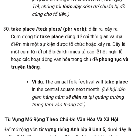
Tết, chúng tôi
thức dậy
sớm để chuẩn bị đồ
cúng cho tổ tiên.)
take place /teɪk pleɪs/ (phr verb):
diễn ra, xảy ra.
Cụm động từ
take place
dùng để chỉ thời gian và địa
điểm mà một sự kiện được tổ chức hoặc xảy ra. Đây là
một cụm từ rất phổ biến khi miêu tả các lễ hội, nghi lễ
hoặc các hoạt động văn hóa trong chủ đề
phong tục và
truyền thống
.
Ví dụ:
The annual folk festival will
take place
in the central square next month.
(Lễ hội dân
gian hàng năm sẽ
diễn ra
tại quảng trường
trung tâm vào tháng tới.)
Từ Vựng Mở Rộng Theo Chủ Đề Văn Hóa Và Xã Hội
Để mở rộng vốn
từ vựng tiếng Anh lớp 8 Unit 5
, dưới đây là