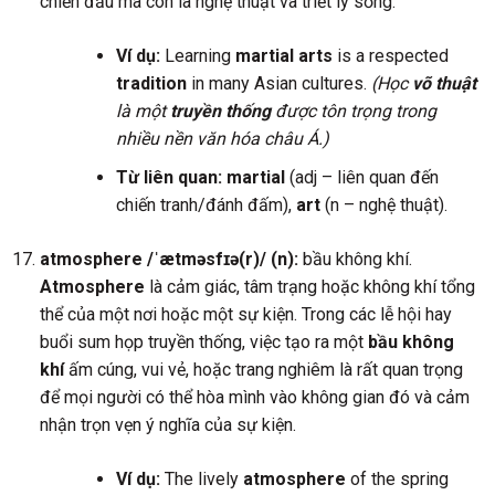
chiến đấu mà còn là nghệ thuật và triết lý sống.
Ví dụ:
Learning
martial arts
is a respected
tradition
in many Asian cultures.
(Học
võ thuật
là một
truyền thống
được tôn trọng trong
nhiều nền văn hóa châu Á.)
Từ liên quan:
martial
(adj – liên quan đến
chiến tranh/đánh đấm),
art
(n – nghệ thuật).
atmosphere /ˈætməsfɪə(r)/ (n):
bầu không khí.
Atmosphere
là cảm giác, tâm trạng hoặc không khí tổng
thể của một nơi hoặc một sự kiện. Trong các lễ hội hay
buổi sum họp truyền thống, việc tạo ra một
bầu không
khí
ấm cúng, vui vẻ, hoặc trang nghiêm là rất quan trọng
để mọi người có thể hòa mình vào không gian đó và cảm
nhận trọn vẹn ý nghĩa của sự kiện.
Ví dụ:
The lively
atmosphere
of the spring