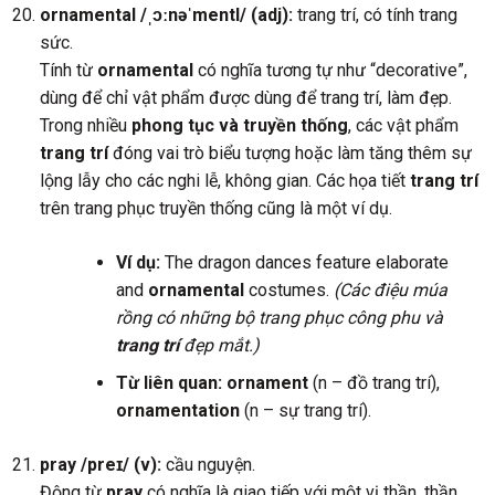
ornamental /ˌɔːnəˈmentl/ (adj):
trang trí, có tính trang
sức.
Tính từ
ornamental
có nghĩa tương tự như “decorative”,
dùng để chỉ vật phẩm được dùng để trang trí, làm đẹp.
Trong nhiều
phong tục và truyền thống
, các vật phẩm
trang trí
đóng vai trò biểu tượng hoặc làm tăng thêm sự
lộng lẫy cho các nghi lễ, không gian. Các họa tiết
trang trí
trên trang phục truyền thống cũng là một ví dụ.
Ví dụ:
The dragon dances feature elaborate
and
ornamental
costumes.
(Các điệu múa
rồng có những bộ trang phục công phu và
trang trí
đẹp mắt.)
Từ liên quan:
ornament
(n – đồ trang trí),
ornamentation
(n – sự trang trí).
pray /preɪ/ (v):
cầu nguyện.
Động từ
pray
có nghĩa là giao tiếp với một vị thần, thần