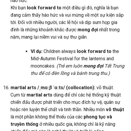
háo hức.
Khi bạn
look forward to
một điều gì đó, nghĩa là bạn
đang cảm thấy háo hức và vui mừng về một sự kiện sắp
tới. Đối với nhiều người, các lễ hội và dịp sum họp gia
đình là những khoảnh khắc được
mong đợi
nhất trong
năm, mang lại niềm vui và sự thư giãn.
Ví dụ:
Children always
look forward to
the
Mid-Autumn Festival for the lanterns and
mooncakes.
(Trẻ em luôn
mong đợi
Tết Trung
thu để có đèn lồng và bánh trung thu.)
martial arts /ˌmɑːʃl ˈɑːts/ (collocation):
võ thuật.
Cụm từ
martial arts
dùng để chỉ các hệ thống kỹ thuật
chiến đấu được phát triển cho mục đích tự vệ, quân sự
hoặc rèn luyện thể chất và tinh thần. Nhiều môn
võ thuật
là một phần không thể thiếu của các
phong tục và
truyền thống
ở nhiều quốc gia, không chỉ là kỹ năng