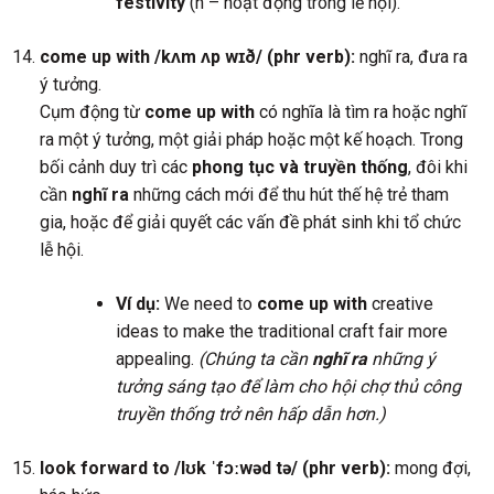
festivity
(n – hoạt động trong lễ hội).
come up with /kʌm ʌp wɪð/ (phr verb):
nghĩ ra, đưa ra
ý tưởng.
Cụm động từ
come up with
có nghĩa là tìm ra hoặc nghĩ
ra một ý tưởng, một giải pháp hoặc một kế hoạch. Trong
bối cảnh duy trì các
phong tục và truyền thống
, đôi khi
cần
nghĩ ra
những cách mới để thu hút thế hệ trẻ tham
gia, hoặc để giải quyết các vấn đề phát sinh khi tổ chức
lễ hội.
Ví dụ:
We need to
come up with
creative
ideas to make the traditional craft fair more
appealing.
(Chúng ta cần
nghĩ ra
những ý
tưởng sáng tạo để làm cho hội chợ thủ công
truyền thống trở nên hấp dẫn hơn.)
look forward to /lʊk ˈfɔːwəd tə/ (phr verb):
mong đợi,