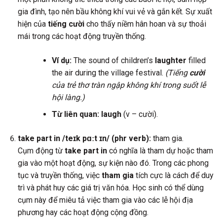
gia đình, tạo nên bầu không khí vui vẻ và gắn kết. Sự xuất
hiện của
tiếng cười
cho thấy niềm hân hoan và sự thoải
mái trong các hoạt động truyền thống.
Ví dụ:
The sound of children’s
laughter
filled
the air during the village festival.
(Tiếng
cười
của trẻ thơ tràn ngập không khí trong suốt lễ
hội làng.)
Từ liên quan:
laugh
(v – cười).
take part in /teɪk pɑːt ɪn/ (phr verb):
tham gia.
Cụm động từ
take part in
có nghĩa là tham dự hoặc tham
gia vào một hoạt động, sự kiện nào đó. Trong các phong
tục và truyền thống, việc
tham gia
tích cực là cách để duy
trì và phát huy các giá trị văn hóa. Học sinh có thể dùng
cụm này để miêu tả việc tham gia vào các lễ hội địa
phương hay các hoạt động cộng đồng.