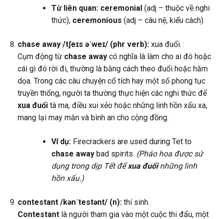
Từ liên quan:
ceremonial
(adj – thuộc về nghi
thức),
ceremonious
(adj – câu nệ, kiểu cách).
chase away /tʃeɪs əˈweɪ/ (phr verb):
xua đuổi.
Cụm động từ
chase away
có nghĩa là làm cho ai đó hoặc
cái gì đó rời đi, thường là bằng cách theo đuổi hoặc hăm
dọa. Trong các câu chuyện cổ tích hay một số phong tục
truyền thống, người ta thường thực hiện các nghi thức để
xua đuổi
tà ma, điều xui xẻo hoặc những linh hồn xấu xa,
mang lại may mắn và bình an cho cộng đồng.
Ví dụ:
Firecrackers are used during Tet to
chase away
bad spirits.
(Pháo hoa được sử
dụng trong dịp Tết để
xua đuổi
những linh
hồn xấu.)
contestant /kənˈtestənt/ (n):
thí sinh.
Contestant
là người tham gia vào một cuộc thi đấu, một