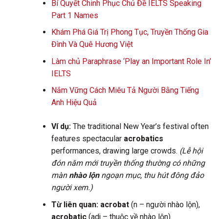
Bí Quyết Chinh Phục Chủ Đề IELTS Speaking
Part 1 Names
Khám Phá Giá Trị Phong Tục, Truyền Thống Gia
Đình Và Quê Hương Việt
Làm chủ Paraphrase ‘Play an Important Role In’
IELTS
Nắm Vững Cách Miêu Tả Người Bằng Tiếng
Anh Hiệu Quả
Ví dụ:
The traditional New Year’s festival often
features spectacular
acrobatics
performances, drawing large crowds.
(Lễ hội
đón năm mới truyền thống thường có những
màn
nhào lộn
ngoạn mục, thu hút đông đảo
người xem.)
Từ liên quan:
acrobat
(n – người nhào lộn),
acrobatic
(adj – thuộc về nhào lộn).