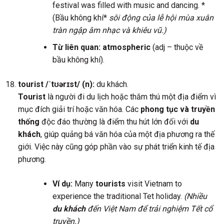
festival was filled with music and dancing. *
(Bầu không khí*
sôi động của lễ hội mùa xuân
tràn ngập âm nhạc và khiêu vũ.)
Từ liên quan:
atmospheric
(adj – thuộc về
bầu không khí).
tourist /ˈtʊərɪst/ (n):
du khách.
Tourist
là người đi du lịch hoặc thăm thú một địa điểm vì
mục đích giải trí hoặc văn hóa. Các
phong tục và truyền
thống
độc đáo thường là điểm thu hút lớn đối với
du
khách
, giúp quảng bá văn hóa của một địa phương ra thế
giới. Việc này cũng góp phần vào sự phát triển kinh tế địa
phương.
Ví dụ:
Many
tourists
visit Vietnam to
experience the traditional Tet holiday.
(Nhiều
du khách
đến Việt Nam để trải nghiệm Tết cổ
truyền.)