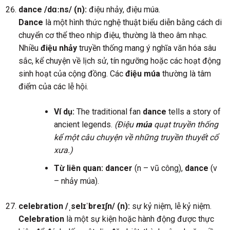
dance /dɑːns/ (n):
điệu nhảy, điệu múa.
Dance
là một hình thức nghệ thuật biểu diễn bằng cách di
chuyển cơ thể theo nhịp điệu, thường là theo âm nhạc.
Nhiều
điệu nhảy
truyền thống mang ý nghĩa văn hóa sâu
sắc, kể chuyện về lịch sử, tín ngưỡng hoặc các hoạt động
sinh hoạt của cộng đồng. Các
điệu múa
thường là tâm
điểm của các lễ hội.
Ví dụ:
The traditional fan
dance
tells a story of
ancient legends.
(Điệu
múa
quạt truyền thống
kể một câu chuyện về những truyền thuyết cổ
xưa.)
Từ liên quan:
dancer
(n – vũ công),
dance
(v
– nhảy múa).
celebration /ˌselɪˈbreɪʃn/ (n):
sự kỷ niệm, lễ kỷ niệm.
Celebration
là một sự kiện hoặc hành động được thực