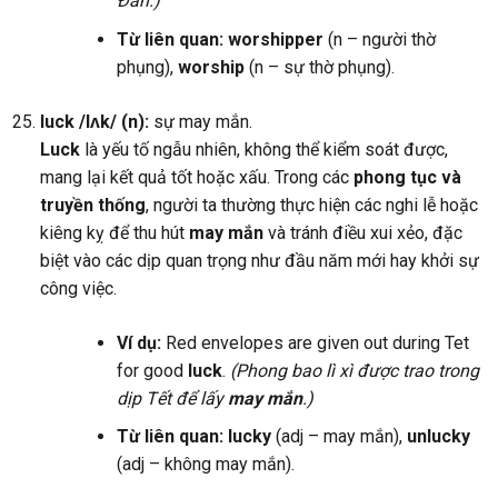
Đán.)
Từ liên quan:
worshipper
(n – người thờ
phụng),
worship
(n – sự thờ phụng).
luck /lʌk/ (n):
sự may mắn.
Luck
là yếu tố ngẫu nhiên, không thể kiểm soát được,
mang lại kết quả tốt hoặc xấu. Trong các
phong tục và
truyền thống
, người ta thường thực hiện các nghi lễ hoặc
kiêng kỵ để thu hút
may mắn
và tránh điều xui xẻo, đặc
biệt vào các dịp quan trọng như đầu năm mới hay khởi sự
công việc.
Ví dụ:
Red envelopes are given out during Tet
for good
luck
.
(Phong bao lì xì được trao trong
dịp Tết để lấy
may mắn
.)
Từ liên quan:
lucky
(adj – may mắn),
unlucky
(adj – không may mắn).