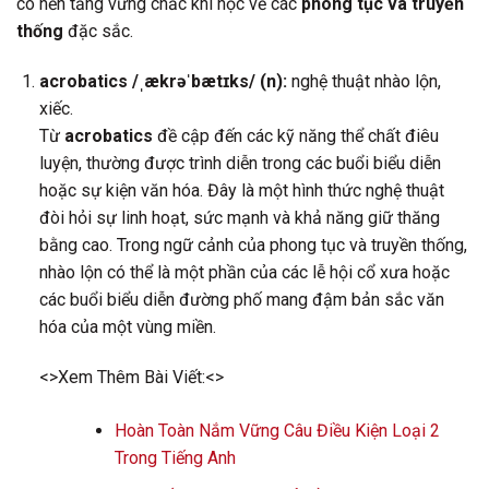
có nền tảng vững chắc khi học về các
phong tục và truyền
thống
đặc sắc.
acrobatics /ˌækrəˈbætɪks/ (n):
nghệ thuật nhào lộn,
xiếc.
Từ
acrobatics
đề cập đến các kỹ năng thể chất điêu
luyện, thường được trình diễn trong các buổi biểu diễn
hoặc sự kiện văn hóa. Đây là một hình thức nghệ thuật
đòi hỏi sự linh hoạt, sức mạnh và khả năng giữ thăng
bằng cao. Trong ngữ cảnh của phong tục và truyền thống,
nhào lộn có thể là một phần của các lễ hội cổ xưa hoặc
các buổi biểu diễn đường phố mang đậm bản sắc văn
hóa của một vùng miền.
<>Xem Thêm Bài Viết:<>
Hoàn Toàn Nắm Vững Câu Điều Kiện Loại 2
Trong Tiếng Anh