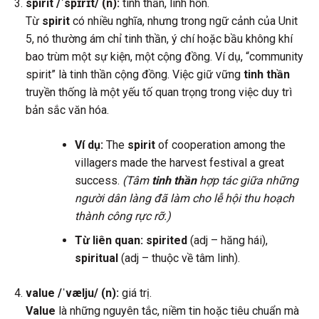
spirit /ˈspɪrɪt/ (n):
tinh thần, linh hồn.
Từ
spirit
có nhiều nghĩa, nhưng trong ngữ cảnh của Unit
5, nó thường ám chỉ tinh thần, ý chí hoặc bầu không khí
bao trùm một sự kiện, một cộng đồng. Ví dụ, “community
spirit” là tinh thần cộng đồng. Việc giữ vững
tinh thần
truyền thống là một yếu tố quan trọng trong việc duy trì
bản sắc văn hóa.
Ví dụ:
The
spirit
of cooperation among the
villagers made the harvest festival a great
success.
(Tâm
tinh thần
hợp tác giữa những
người dân làng đã làm cho lễ hội thu hoạch
thành công rực rỡ.)
Từ liên quan:
spirited
(adj – hăng hái),
spiritual
(adj – thuộc về tâm linh).
value /ˈvælju/ (n):
giá trị.
Value
là những nguyên tắc, niềm tin hoặc tiêu chuẩn mà