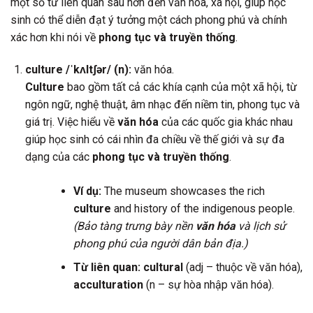
một số từ liên quan sâu hơn đến văn hóa, xã hội, giúp học
sinh có thể diễn đạt ý tưởng một cách phong phú và chính
xác hơn khi nói về
phong tục và truyền thống
.
culture /ˈkʌltʃər/ (n):
văn hóa.
Culture
bao gồm tất cả các khía cạnh của một xã hội, từ
ngôn ngữ, nghệ thuật, âm nhạc đến niềm tin, phong tục và
giá trị. Việc hiểu về
văn hóa
của các quốc gia khác nhau
giúp học sinh có cái nhìn đa chiều về thế giới và sự đa
dạng của các
phong tục và truyền thống
.
Ví dụ:
The museum showcases the rich
culture
and history of the indigenous people.
(Bảo tàng trưng bày nền
văn hóa
và lịch sử
phong phú của người dân bản địa.)
Từ liên quan:
cultural
(adj – thuộc về văn hóa),
acculturation
(n – sự hòa nhập văn hóa).