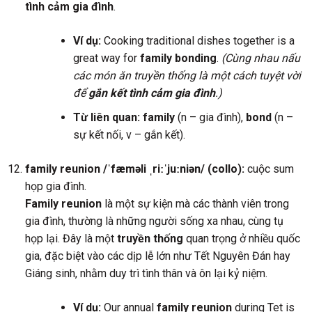
tình cảm gia đình
.
Ví dụ:
Cooking traditional dishes together is a
great way for
family bonding
.
(Cùng nhau nấu
các món ăn truyền thống là một cách tuyệt vời
để
gắn kết tình cảm gia đình
.)
Từ liên quan:
family
(n – gia đình),
bond
(n –
sự kết nối, v – gắn kết).
family reunion /ˈfæməli ˌriːˈjuːniən/ (collo):
cuộc sum
họp gia đình.
Family reunion
là một sự kiện mà các thành viên trong
gia đình, thường là những người sống xa nhau, cùng tụ
họp lại. Đây là một
truyền thống
quan trọng ở nhiều quốc
gia, đặc biệt vào các dịp lễ lớn như Tết Nguyên Đán hay
Giáng sinh, nhằm duy trì tình thân và ôn lại kỷ niệm.
Ví dụ:
Our annual
family reunion
during Tet is