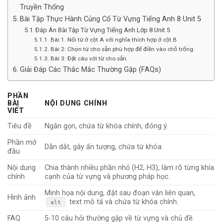
Truyền Thống
Bài Tập Thực Hành Củng Cố Từ Vựng Tiếng Anh 8 Unit 5
Đáp Án Bài Tập Từ Vựng Tiếng Anh Lớp 8 Unit 5
Bài 1. Nối từ ở cột A với nghĩa thích hợp ở cột B
Bài 2: Chọn từ cho sẵn phù hợp để điền vào chỗ trống.
Bài 3: Đặt câu với từ cho sẵn.
Giải Đáp Các Thắc Mắc Thường Gặp (FAQs)
PHẦN
BÀI
NỘI DUNG CHÍNH
VIẾT
Tiêu đề
Ngắn gọn, chứa từ khóa chính, đóng ý.
Phần mở
Dẫn dắt, gây ấn tượng, chứa từ khóa.
đầu
Nội dung
Chia thành nhiều phần nhỏ (H2, H3), làm rõ từng khía
chính
cạnh của từ vựng và phương pháp học.
Minh họa nội dung, đặt sau đoạn văn liên quan,
Hình ảnh
text mô tả và chứa từ khóa chính.
alt
FAQ
5-10 câu hỏi thường gặp về từ vựng và chủ đề.