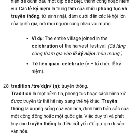
hiện để đánh dấu một dịp đặc biệt, thành công hoặc niềm
vui. Các
lễ kỷ niệm
là trung tâm của nhiều
phong tục và
truyền thống
, từ sinh nhật, đám cưới đến các lễ hội lớn
của quốc gia, nơi mọi người cùng nhau vui mừng.
Ví dụ:
The entire village joined in the
celebration
of the harvest festival.
(Cả làng
cùng tham gia vào
lễ kỷ niệm
mùa màng.)
Từ liên quan:
celebrate
(v – tổ chức lễ kỷ
niệm).
tradition /trəˈdɪʃn/ (n):
truyền thống.
Tradition
là một niềm tin, phong tục hoặc cách hành xử
được truyền từ thế hệ này sang thế hệ khác.
Truyền
thống
là xương sống của văn hóa, định hình bản sắc của
một cộng đồng hoặc một quốc gia. Việc duy trì và phát
huy các
truyền thống
là điều cốt yếu để giữ gìn di sản
văn hóa.