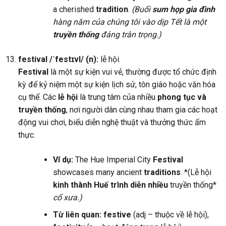
a cherished
tradition
.
(Buổi
sum họp gia đình
hàng năm của chúng tôi vào dịp Tết là một
truyền thống
đáng trân trọng.)
festival /ˈfestɪvl/ (n):
lễ hội.
Festival
là một sự kiện vui vẻ, thường được tổ chức định
kỳ để kỷ niệm một sự kiện lịch sử, tôn giáo hoặc văn hóa
cụ thể. Các
lễ hội
là trung tâm của nhiều
phong tục và
truyền thống
, nơi người dân cùng nhau tham gia các hoạt
động vui chơi, biểu diễn nghệ thuật và thưởng thức ẩm
thực.
Ví dụ:
The Hue Imperial City
Festival
showcases many ancient
traditions
. *(Lễ hội
kinh thành Huế trình diễn nhiều
truyền thống*
cổ xưa.)
Từ liên quan:
festive
(adj – thuộc về lễ hội),