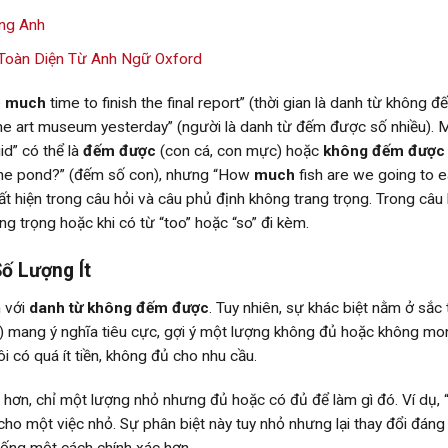
ng Anh
 Toàn Diện Từ Anh Ngữ Oxford
e
much
time to finish the final report” (thời gian là danh từ không 
e art museum yesterday” (người là danh từ đếm được số nhiều). 
id” có thể là
đếm được
(con cá, con mực) hoặc
không đếm được
 the pond?” (đếm số con), nhưng “How
much
fish are we going to e
t hiện trong câu hỏi và câu phủ định không trang trọng. Trong câu
 trọng hoặc khi có từ “too” hoặc “so” đi kèm.
Số Lượng Ít
m với
danh từ không đếm được
. Tuy nhiên, sự khác biệt nằm ở sắc 
 mang ý nghĩa tiêu cực, gợi ý một lượng không đủ hoặc không mo
i có quá ít tiền, không đủ cho nhu cầu.
c hơn, chỉ một lượng nhỏ nhưng đủ hoặc có đủ để làm gì đó. Ví dụ, 
 cho một việc nhỏ. Sự phân biệt này tuy nhỏ nhưng lại thay đổi đáng
uống một cách chính xác hơn.