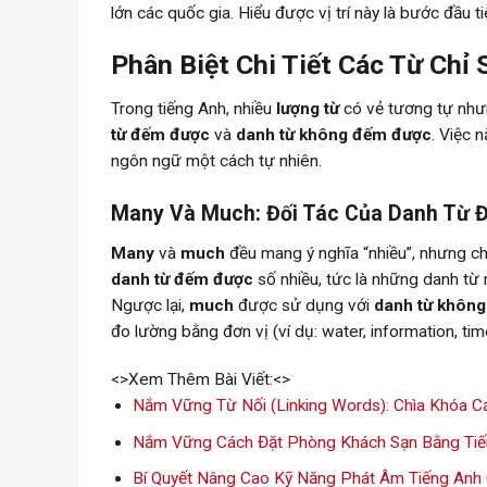
lớn các quốc gia. Hiểu được vị trí này là bước đầu 
Phân Biệt Chi Tiết Các Từ Chỉ
Trong tiếng Anh, nhiều
lượng từ
có vẻ tương tự nhưn
từ đếm được
và
danh từ không đếm được
. Việc 
ngôn ngữ một cách tự nhiên.
Many Và Much: Đối Tác Của Danh Từ
Many
và
much
đều mang ý nghĩa “nhiều”, nhưng ch
danh từ đếm được
số nhiều, tức là những danh từ m
Ngược lại,
much
được sử dụng với
danh từ khôn
đo lường bằng đơn vị (ví dụ: water, information, tim
<>Xem Thêm Bài Viết:<>
Nắm Vững Từ Nối (Linking Words): Chìa Khóa Cả
Nắm Vững Cách Đặt Phòng Khách Sạn Bằng Tiế
Bí Quyết Nâng Cao Kỹ Năng Phát Âm Tiếng Anh