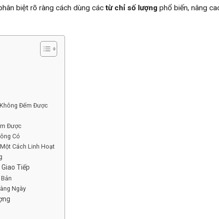
 phân biệt rõ ràng cách dùng các
từ chỉ số lượng
phổ biến, nâng ca
à Không Đếm Được
Đếm Được
hông Có
n Một Cách Linh Hoạt
g
 Giao Tiếp
 Bản
Hàng Ngày
ợng