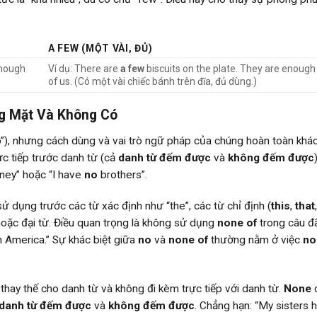
A FEW (MỘT VÀI, ĐỦ)
enough
Ví dụ: There are
a few
biscuits on the plate. They are enough f
of us. (Có một vài chiếc bánh trên đĩa, đủ dùng.)
ng Mặt Và Không Có
”), nhưng cách dùng và vai trò ngữ pháp của chúng hoàn toàn khác
ực tiếp trước danh từ (cả
danh từ đếm được
và
không đếm được
ey” hoặc “I have
no
brothers”.
ử dụng trước các từ xác định như “the”, các từ chỉ định (
this
,
that
,
 hoặc đại từ. Điều quan trọng là không sử dụng
none of
trong câu đ
n America.” Sự khác biệt giữa
no
và
none of
thường nằm ở việc
no
thay thế cho danh từ và không đi kèm trực tiếp với danh từ.
None
c
danh từ đếm được
và
không đếm được
. Chẳng hạn: “My sisters 