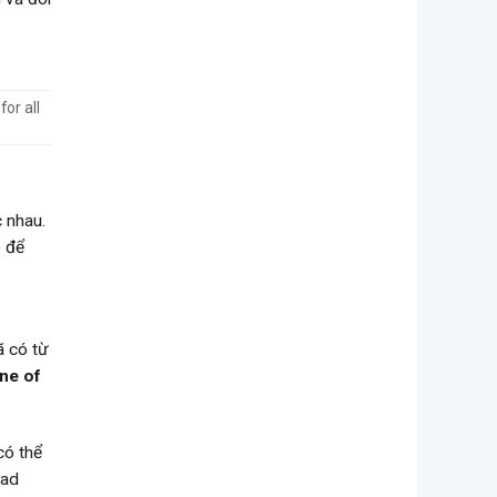
or all
 nhau.
) để
ã có từ
ne of
ó thể
had