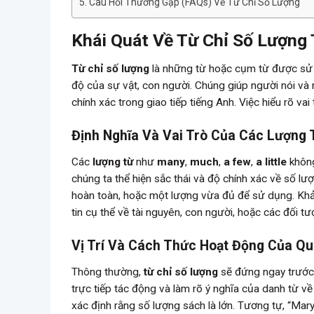
Câu Hỏi Thường Gặp (FAQs) Về Từ Chỉ Số Lượng
Khái Quát Về Từ Chỉ Số Lượng
Từ chỉ số lượng
là những từ hoặc cụm từ được sử 
độ của sự vật, con người. Chúng giúp người nói và n
chính xác trong giao tiếp tiếng Anh. Việc hiểu rõ vai
Định Nghĩa Và Vai Trò Của Các Lượng 
Các
lượng từ
như
many
,
much
,
a few
,
a little
không
chúng ta thể hiện sắc thái và độ chính xác về số l
hoàn toàn, hoặc một lượng vừa đủ để sử dụng. Kh
tin cụ thể về tài nguyên, con người, hoặc các đối t
Vị Trí Và Cách Thức Hoạt Động Của Qua
Thông thường,
từ chỉ số lượng
sẽ đứng ngay trước 
trực tiếp tác động và làm rõ ý nghĩa của danh từ về 
xác định rằng số lượng sách là lớn. Tương tự, “Mar