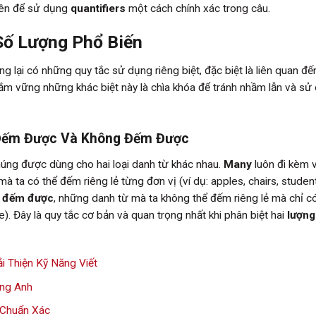
tiên để sử dụng
quantifiers
một cách chính xác trong câu.
 Số Lượng Phổ Biến
g lại có những quy tắc sử dụng riêng biệt, đặc biệt là liên quan đ
nắm vững những khác biệt này là chìa khóa để tránh nhầm lẫn và sử
 Đếm Được Và Không Đếm Được
úng được dùng cho hai loại danh từ khác nhau.
Many
luôn đi kèm v
à ta có thể đếm riêng lẻ từng đơn vị (ví dụ: apples, chairs, student
g đếm được
, những danh từ mà ta không thể đếm riêng lẻ mà chỉ c
e). Đây là quy tắc cơ bản và quan trọng nhất khi phân biệt hai
lượng
i Thiện Kỹ Năng Viết
ng Anh
 Chuẩn Xác