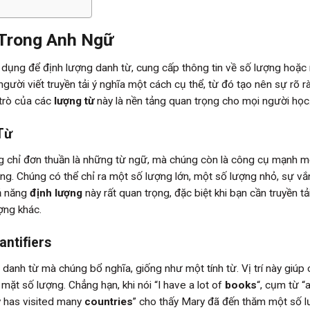
 Trong Anh Ngữ
dụng để định lượng danh từ, cung cấp thông tin về số lượng hoặ
gười viết truyền tải ý nghĩa một cách cụ thể, từ đó tạo nên sự rõ r
 trò của các
lượng từ
này là nền tảng quan trọng cho mọi người học
Từ
 chỉ đơn thuần là những từ ngữ, mà chúng còn là công cụ mạnh m
ượng. Chúng có thể chỉ ra một số lượng lớn, một số lượng nhỏ, sự v
ả năng
định lượng
này rất quan trọng, đặc biệt khi bạn cần truyền tả
ượng khác.
ntifiers
danh từ mà chúng bổ nghĩa, giống như một tính từ. Vị trí này giúp
mặt số lượng. Chẳng hạn, khi nói “I have a lot of
books
“, cụm từ “a
y has visited many
countries
” cho thấy Mary đã đến thăm một số 