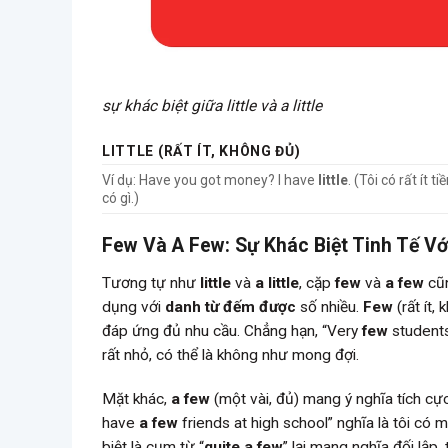
sự khác biệt giữa little và a little
LITTLE (RẤT ÍT, KHÔNG ĐỦ)
Ví dụ: Have you got money? I have
little
. (Tôi có rất ít 
có gì.)
Few Và A Few: Sự Khác Biệt Tinh Tế V
Tương tự như
little
và
a little
, cặp
few
và
a few
cũn
dụng với
danh từ đếm được
số nhiều.
Few
(rất ít,
đáp ứng đủ nhu cầu. Chẳng hạn, “Very
few
students
rất nhỏ, có thể là không như mong đợi.
Mặt khác,
a few
(một vài, đủ) mang ý nghĩa tích cự
have
a few
friends at high school” nghĩa là tôi có
biệt là cụm từ “
quite a few
” lại mang nghĩa đối lập,