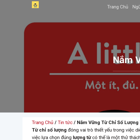
Skip
Trang Chủ
Ngữ
to
content
Nắm V
Trang Chủ
/
Tin tức
/ Nắm Vững Từ Chỉ Số Lượng 
Từ chỉ số lượng
đóng vai trò thiết yếu trong việc 
việc lựa chọn đúng
lượng từ
có thể là một thử thác