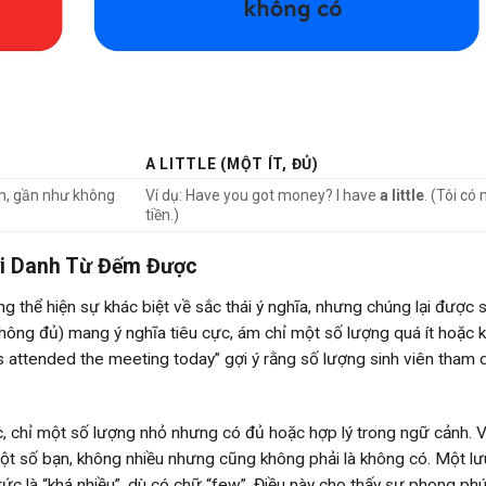
A LITTLE (MỘT ÍT, ĐỦ)
tiền, gần như không
Ví dụ: Have you got money? I have
a little
. (Tôi có 
tiền.)
ới Danh Từ Đếm Được
g thể hiện sự khác biệt về sắc thái ý nghĩa, nhưng chúng lại được 
 không đủ) mang ý nghĩa tiêu cực, ám chỉ một số lượng quá ít hoặc
 attended the meeting today” gợi ý rằng số lượng sinh viên tham 
c, chỉ một số lượng nhỏ nhưng có đủ hoặc hợp lý trong ngữ cảnh. Ví
 một số bạn, không nhiều nhưng cũng không phải là không có. Một lư
 tức là “khá nhiều”, dù có chữ “few”. Điều này cho thấy sự phong phú