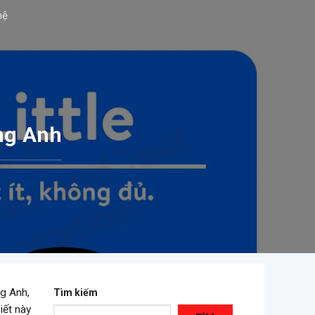
hệ
ng Anh
ng Anh,
Tìm kiếm
iết này