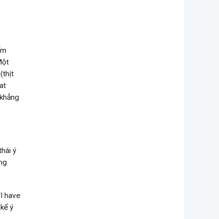
đếm
Một
(thịt
at
 khẳng
thái ý
ng
“I have
 kể ý