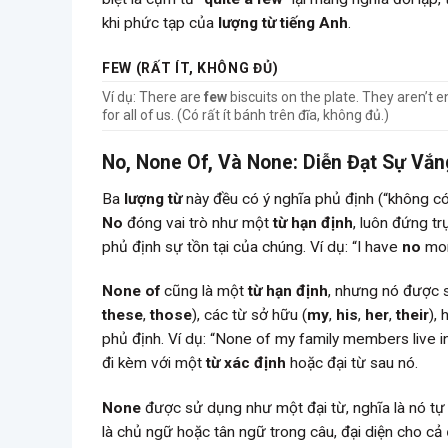
khi phức tạp của
lượng từ tiếng Anh
.
FEW (RẤT ÍT, KHÔNG ĐỦ)
Ví dụ: There are
few
biscuits on the plate. They aren’t 
for all of us. (Có rất ít bánh trên đĩa, không đủ.)
No, None Of, Và None: Diễn Đạt Sự Vắ
Ba
lượng từ
này đều có ý nghĩa phủ định (“không có
No
đóng vai trò như một
từ hạn định
, luôn đứng tr
phủ định sự tồn tại của chúng. Ví dụ: “I have
no
mon
None of
cũng là một
từ hạn định
, nhưng nó được s
these
,
those
), các từ sở hữu (
my
,
his
,
her
,
their
),
phủ định. Ví dụ: “None of my family members live i
đi kèm với một
từ xác định
hoặc đại từ sau nó.
None
được sử dụng như một đại từ, nghĩa là nó tự 
là chủ ngữ hoặc tân ngữ trong câu, đại diện cho cả