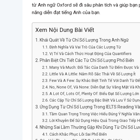
từ Anh ngữ Oxford sẽ đi sâu phân tích và giúp bạn
năng diễn đạt tiếng Anh của bạn.
Xem Nội Dung Bài Viết
Khái Quát Về Từ Chỉ Số Lượng Trong Anh Ngữ
Định Nghĩa Và Vai Trò Của Các Lượng Từ
Vị Trí Và Cách Thức Hoạt Động Của Quantifiers
Phân Biệt Chi Tiết Các Từ Chỉ Số Lượng Phổ Biến
Many Và Much: Đối Tác Của Danh Từ Đếm Được V
Little Và A Little: Nắm Rõ Sắc Thái Về Số Lượng Ít
Few Và A Few: Sự Khác Biệt Tinh Tế Với Danh Từ 
No, None Of, Và None: Diễn Đạt Sự Vắng Mặt Và K
A Lot Of, Lots Of, Plenty Of: Biểu Đạt Số Lượng Lớ
Các Cặp Từ Chỉ Số Lượng Đặc Biệt Và Lưu Ý Sử Dụn
Ứng Dụng Từ Chỉ Số Lượng Trong IELTS Reading Và
Tầm Quan Trọng Trong Việc Hiểu Đúng Ý Nghĩa Văn
Lời Khuyên Để Sử Dụng Hiệu Quả Trong Giao Tiếp 
Những Sai Lầm Thường Gặp Khi Dùng Từ Chỉ Số Lư
Cách Khắc Phục Lỗi Sai Phổ Biến