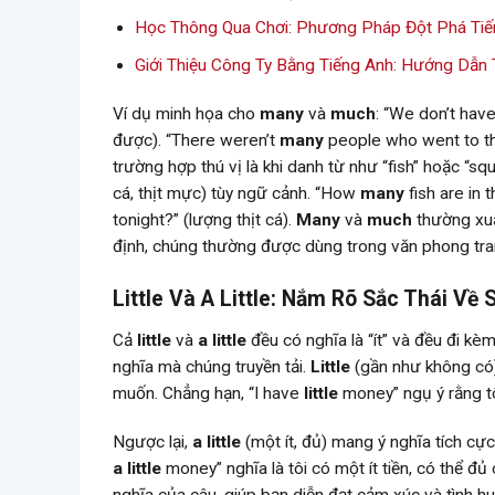
Học Thông Qua Chơi: Phương Pháp Đột Phá Tiế
Giới Thiệu Công Ty Bằng Tiếng Anh: Hướng Dẫn
Ví dụ minh họa cho
many
và
much
: “We don’t hav
được). “There weren’t
many
people who went to th
trường hợp thú vị là khi danh từ như “fish” hoặc “squ
cá, thịt mực) tùy ngữ cảnh. “How
many
fish are in
tonight?” (lượng thịt cá).
Many
và
much
thường xuấ
định, chúng thường được dùng trong văn phong trang
Little Và A Little: Nắm Rõ Sắc Thái Về 
Cả
little
và
a little
đều có nghĩa là “ít” và đều đi kè
nghĩa mà chúng truyền tải.
Little
(gần như không có)
muốn. Chẳng hạn, “I have
little
money” ngụ ý rằng tô
Ngược lại,
a little
(một ít, đủ) mang ý nghĩa tích cự
a little
money” nghĩa là tôi có một ít tiền, có thể đủ
nghĩa của câu, giúp bạn diễn đạt cảm xúc và tình h