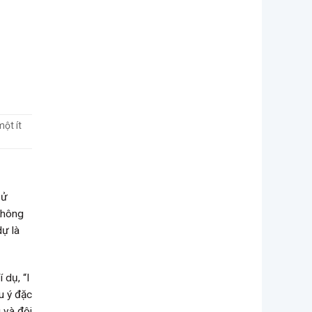
một ít
sử
 không
dự là
 dụ, “I
u ý đặc
 và đôi