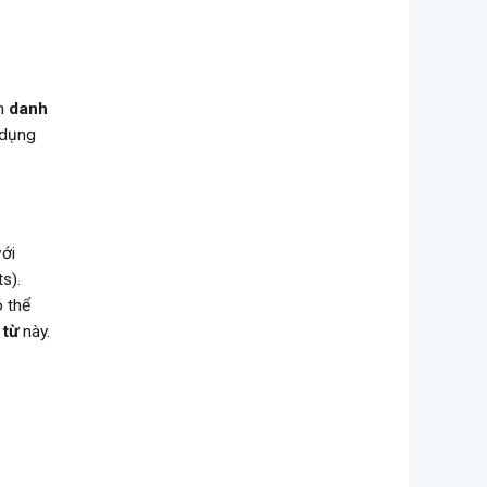
ến
danh
 dụng
ới
s).
ó thể
 từ
này.