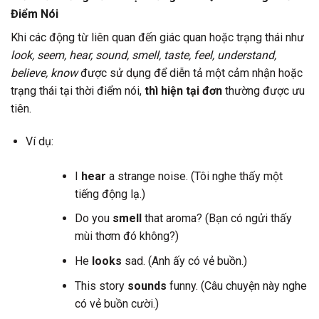
Điểm Nói
Khi các động từ liên quan đến giác quan hoặc trạng thái như
look, seem, hear, sound, smell, taste, feel, understand,
believe, know
được sử dụng để diễn tả một cảm nhận hoặc
trạng thái tại thời điểm nói,
thì hiện tại đơn
thường được ưu
tiên.
Ví dụ:
I
hear
a strange noise. (Tôi nghe thấy một
tiếng động lạ.)
Do you
smell
that aroma? (Bạn có ngửi thấy
mùi thơm đó không?)
He
looks
sad. (Anh ấy có vẻ buồn.)
This story
sounds
funny. (Câu chuyện này nghe
có vẻ buồn cười.)