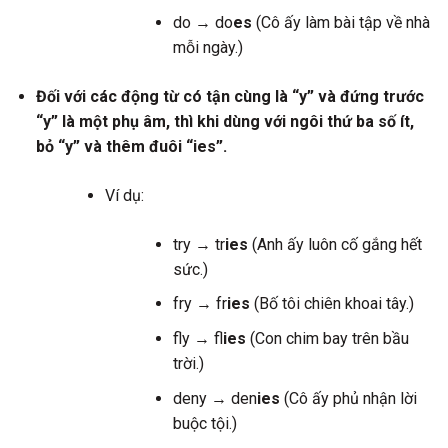
do → do
es
(Cô ấy làm bài tập về nhà
mỗi ngày.)
Đối với các động từ có tận cùng là “y” và đứng trước
“y” là một phụ âm, thì khi dùng với ngôi thứ ba số ít,
bỏ “y” và thêm đuôi “ies”.
Ví dụ:
try → tr
ies
(Anh ấy luôn cố gắng hết
sức.)
fry → fr
ies
(Bố tôi chiên khoai tây.)
fly → fl
ies
(Con chim bay trên bầu
trời.)
deny → den
ies
(Cô ấy phủ nhận lời
buộc tội.)