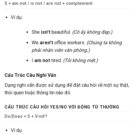
S + am not / is not / are not + complement
Ví dụ:
She
isn’t
beautiful.
(Cô ấy không đẹp.)
We
aren’t
office workers.
(Chúng ta không
phải nhân viên văn phòng.)
I
am not
tired.
(Tôi không mệt.)
Cấu Trúc Câu Nghi Vấn
Dạng nghi vấn được sử dụng để đặt câu hỏi về một sự thật,
thói quen hoặc thông tin nào đó.
CẤU TRÚC CÂU HỎI YES/NO VỚI ĐỘNG TỪ THƯỜNG
Do/Does + S + V-inf?
Ví dụ: