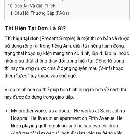
Đáp Án Và Giải Thích
Câu Hỏi Thường Gặp (FAQs)
Thì Hiện Tại Đơn Là Gì?
Thì hiện tại đơn
(Present Simple) là một thì cơ bản và được
sử dụng rộng rãi trong tiếng Anh, diễn tả những hành động,
trạng thái hoặc sự kiện mang tính cố định, lặp đi lặp lại hoặc
những sự thật không thay đổi trong hiện tại. Động từ trong
thì này thường được chia ở dạng nguyên mẫu (V-inf) hoặc
thêm “s/es” tùy thuộc vào chủ ngữ.
Ví dụ minh họa cụ thể giúp bạn hình dung rõ hơn về cách thì
này được áp dụng trong giao tiếp:
My brother works as a doctor. He works at Saint John’s
Hospital. He lives in an apartment on Fifth Avenue. He
likes playing golf, smoking, and he has two children.
(Anh trai tôi làm bác sĩ. Anh ấy làm việc tại bệnh viện