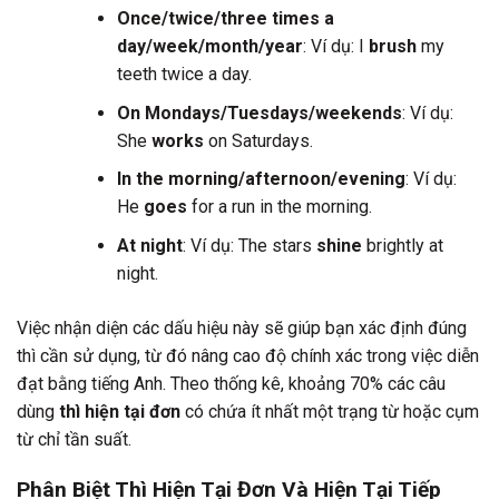
Once/twice/three times a
day/week/month/year
: Ví dụ: I
brush
my
teeth twice a day.
On Mondays/Tuesdays/weekends
: Ví dụ:
She
works
on Saturdays.
In the morning/afternoon/evening
: Ví dụ:
He
goes
for a run in the morning.
At night
: Ví dụ: The stars
shine
brightly at
night.
Việc nhận diện các dấu hiệu này sẽ giúp bạn xác định đúng
thì cần sử dụng, từ đó nâng cao độ chính xác trong việc diễn
đạt bằng tiếng Anh. Theo thống kê, khoảng 70% các câu
dùng
thì hiện tại đơn
có chứa ít nhất một trạng từ hoặc cụm
từ chỉ tần suất.
Phân Biệt Thì Hiện Tại Đơn Và Hiện Tại Tiếp