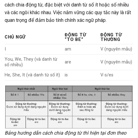
cách chia động từ, đặc biệt với danh từ số ít hoặc số nhiều
và các ngôi khác nhau. Việc nắm vững các quy tắc này là rất
quan trọng để đảm bảo tính chính xác ngữ pháp.
ĐỘNG TỪ
ĐỘNG TỪ
CHỦ NGỮ
“TO BE”
THƯỜNG
I
am
V (nguyên mẫu)
You, We, They (và danh từ
are
V (nguyên mẫu)
số nhiều)
He, She, It (và danh từ số ít)
is
V-s/es
Bảng hướng dẫn cách chia động từ thì hiện tại đơn theo