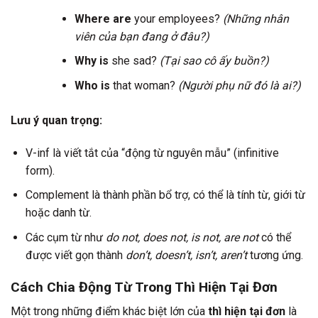
Where are
your employees?
(Những nhân
viên của bạn đang ở đâu?)
Why is
she sad?
(Tại sao cô ấy buồn?)
Who is
that woman?
(Người phụ nữ đó là ai?)
Lưu ý quan trọng:
V-inf là viết tắt của “động từ nguyên mẫu” (infinitive
form).
Complement là thành phần bổ trợ, có thể là tính từ, giới từ
hoặc danh từ.
Các cụm từ như
do not, does not, is not, are not
có thể
được viết gọn thành
don’t, doesn’t, isn’t, aren’t
tương ứng.
Cách Chia Động Từ Trong Thì Hiện Tại Đơn
Một trong những điểm khác biệt lớn của
thì hiện tại đơn
là