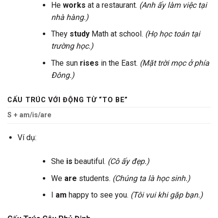
He
works
at a restaurant.
(Anh ấy làm việc tại
nhà hàng.)
They
study
Math at school.
(Họ học toán tại
trường học.)
The sun
rises
in the East.
(Mặt trời mọc ở phía
Đông.)
CẤU TRÚC VỚI ĐỘNG TỪ “TO BE”
S + am/is/are
Ví dụ:
She
is
beautiful.
(Cô ấy đẹp.)
We
are
students.
(Chúng ta là học sinh.)
I
am
happy to see you.
(Tôi vui khi gặp bạn.)