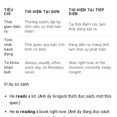
TIÊU
THÌ HIỆN TẠI TIẾP
THÌ HIỆN TẠI ĐƠN
CHÍ
DIỄN
Thời
Thường xuyên, lặp lại,
Tại thời điểm nói, tạm
gian diễn
vĩnh viễn, sự thật hiển
thời, đang xảy ra.
ra
nhiên.
Tính
chất
Thói quen, quy luật, lịch
Đang diễn ra, mang tính
hành
trình cố định.
tạm thời, sự phát triển.
động
Từ khóa
Always, usually, often,
Now, right now, at the
nhận
every day, on Mondays,
moment, currently, today,
biết
never…
tonight…
Ví dụ so sánh:
He
reads
a lot. (Anh ấy là người thích đọc sách, một thói
quen.)
He
is reading
a book right now. (Anh ấy đang đọc sách