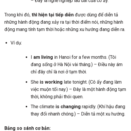
– Đây là nghề nghiệp lâu dài của cô ấy.
Trong khi đó,
thì hiện tại tiếp diễn
được dùng để diễn tả
những hành động đang xảy ra tại thời điểm nói, những hành
động mang tính tạm thời hoặc những xu hướng đang diễn ra.
Ví dụ:
I
am living
in Hanoi for a few months. (Tôi
đang sống ở Hà Nội vài tháng.) – Điều này ám
chỉ đây chỉ là nơi ở tạm thời.
She
is working
late tonight. (Cô ấy đang làm
việc muộn tối nay.) – Đây là một hành động tạm
thời, không phải thói quen.
The climate
is changing
rapidly. (Khí hậu đang
thay đổi nhanh chóng.) – Diễn tả một xu hướng.
Bảng so sánh cơ bản: