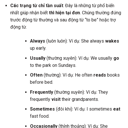
Các trạng từ chỉ tần suất
: Đây là những từ phổ biến
nhất giúp nhận biết
thì hiện tại đơn
. Chúng thường đứng
trước động từ thường và sau động từ “to be” hoặc trợ
động từ.
Always
(luôn luôn): Ví dụ: She always
wakes
up early.
Usually
(thường xuyên): Ví dụ: We usually
go
to the park on Sundays.
Often
(thường): Ví dụ: He often
reads
books
before bed.
Frequently
(thường xuyên): Ví dụ: They
frequently
visit
their grandparents.
Sometimes
(đôi khi): Ví dụ: I sometimes
eat
fast food.
Occasionally
(thỉnh thoảng): Ví dụ: She