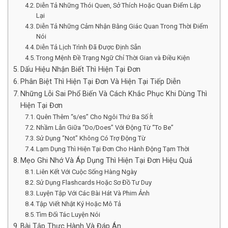
Diễn Tả Những Thói Quen, Sở Thích Hoặc Quan Điểm Lặp
Lại
Diễn Tả Những Cảm Nhận Bằng Giác Quan Trong Thời Điểm
Nói
Diễn Tả Lịch Trình Đã Được Định Sẵn
Trong Mệnh Đề Trạng Ngữ Chỉ Thời Gian và Điều Kiện
Dấu Hiệu Nhận Biết Thì Hiện Tại Đơn
Phân Biệt Thì Hiện Tại Đơn Và Hiện Tại Tiếp Diễn
Những Lỗi Sai Phổ Biến Và Cách Khắc Phục Khi Dùng Thì
Hiện Tại Đơn
Quên Thêm “s/es” Cho Ngôi Thứ Ba Số Ít
Nhầm Lẫn Giữa “Do/Does” Với Động Từ “To Be”
Sử Dụng “Not” Không Có Trợ Động Từ
Lạm Dụng Thì Hiện Tại Đơn Cho Hành Động Tạm Thời
Mẹo Ghi Nhớ Và Áp Dụng Thì Hiện Tại Đơn Hiệu Quả
Liên Kết Với Cuộc Sống Hàng Ngày
Sử Dụng Flashcards Hoặc Sơ Đồ Tư Duy
Luyện Tập Với Các Bài Hát Và Phim Ảnh
Tập Viết Nhật Ký Hoặc Mô Tả
Tìm Đối Tác Luyện Nói
Bài Tập Thực Hành Và Đáp Án