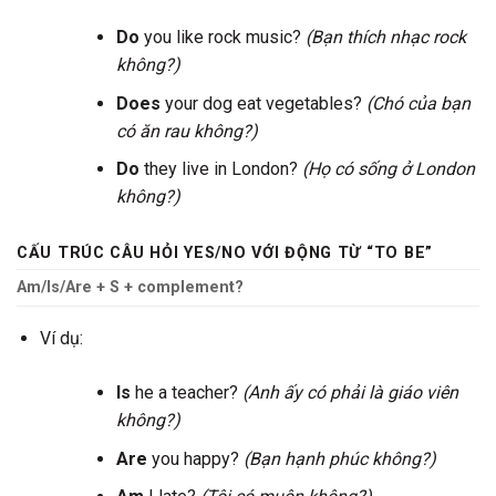
Do
you like rock music?
(Bạn thích nhạc rock
không?)
Does
your dog eat vegetables?
(Chó của bạn
có ăn rau không?)
Do
they live in London?
(Họ có sống ở London
không?)
CẤU TRÚC CÂU HỎI YES/NO VỚI ĐỘNG TỪ “TO BE”
Am/Is/Are + S + complement?
Ví dụ:
Is
he a teacher?
(Anh ấy có phải là giáo viên
không?)
Are
you happy?
(Bạn hạnh phúc không?)