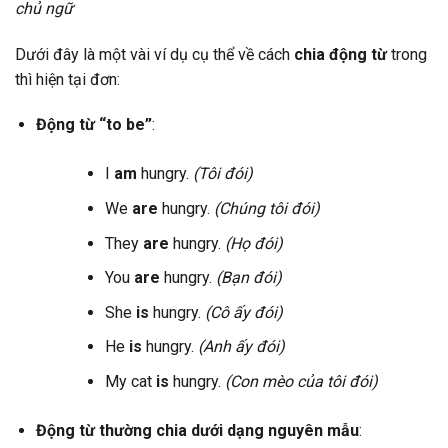
chủ ngữ
Dưới đây là một vài ví dụ cụ thể về cách
chia động từ
trong
thì hiện tại đơn:
Động từ “to be”
:
I
am
hungry.
(Tôi đói)
We
are
hungry.
(Chúng tôi đói)
They
are
hungry.
(Họ đói)
You
are
hungry.
(Bạn đói)
She
is
hungry.
(Cô ấy đói)
He
is
hungry.
(Anh ấy đói)
My cat
is
hungry.
(Con mèo của tôi đói)
Động từ thường chia dưới dạng nguyên mẫu
: