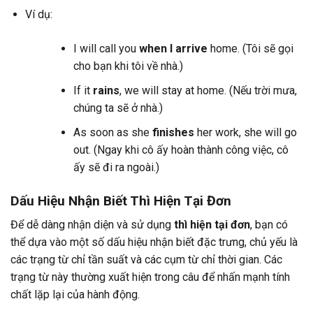
Ví dụ:
I will call you
when I arrive
home. (Tôi sẽ gọi
cho bạn khi tôi về nhà.)
If it
rains
, we will stay at home. (Nếu trời mưa,
chúng ta sẽ ở nhà.)
As soon as she
finishes
her work, she will go
out. (Ngay khi cô ấy hoàn thành công việc, cô
ấy sẽ đi ra ngoài.)
Dấu Hiệu Nhận Biết Thì Hiện Tại Đơn
Để dễ dàng nhận diện và sử dụng
thì hiện tại đơn
, bạn có
thể dựa vào một số dấu hiệu nhận biết đặc trưng, chủ yếu là
các trạng từ chỉ tần suất và các cụm từ chỉ thời gian. Các
trạng từ này thường xuất hiện trong câu để nhấn mạnh tính
chất lặp lại của hành động.