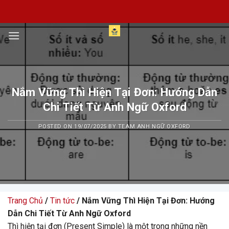
Skip
to
content
Nắm Vững Thì Hiện Tại Đơn: Hướng Dẫn
Chi Tiết Từ Anh Ngữ Oxford
POSTED ON
19/07/2025
BY
TEAM ANH NGỮ OXFORD
Trang Chủ
/
Tin tức
/ Nắm Vững Thì Hiện Tại Đơn: Hướng
Dẫn Chi Tiết Từ Anh Ngữ Oxford
Thì hiện tại đơn (Present Simple) là một trong những nền