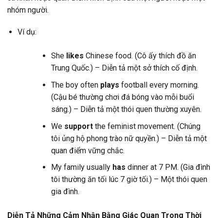
nhóm người.
Ví dụ:
She
likes
Chinese food. (Cô ấy thích đồ ăn
Trung Quốc.) – Diễn tả một sở thích cố định.
The boy often
plays
football every morning.
(Cậu bé thường chơi đá bóng vào mỗi buổi
sáng.) – Diễn tả một thói quen thường xuyên.
We
support
the feminist movement. (Chúng
tôi ủng hộ phong trào nữ quyền.) – Diễn tả một
quan điểm vững chắc.
My family usually
has
dinner at 7 PM. (Gia đình
tôi thường ăn tối lúc 7 giờ tối.) – Một thói quen
gia đình.
Diễn Tả Những Cảm Nhận Bằng Giác Quan Trong Thời