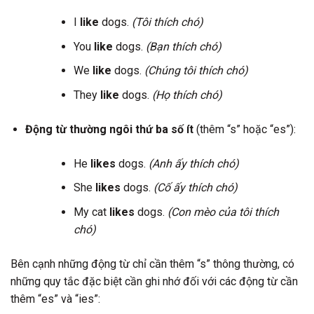
I
like
dogs.
(Tôi thích chó)
You
like
dogs.
(Bạn thích chó)
We
like
dogs.
(Chúng tôi thích chó)
They
like
dogs.
(Họ thích chó)
Động từ thường ngôi thứ ba số ít
(thêm “s” hoặc “es”):
He
likes
dogs.
(Anh ấy thích chó)
She
likes
dogs.
(Cố ấy thích chó)
My cat
likes
dogs.
(Con mèo của tôi thích
chó)
Bên cạnh những động từ chỉ cần thêm “s” thông thường, có
những quy tắc đặc biệt cần ghi nhớ đối với các động từ cần
thêm “es” và “ies”: