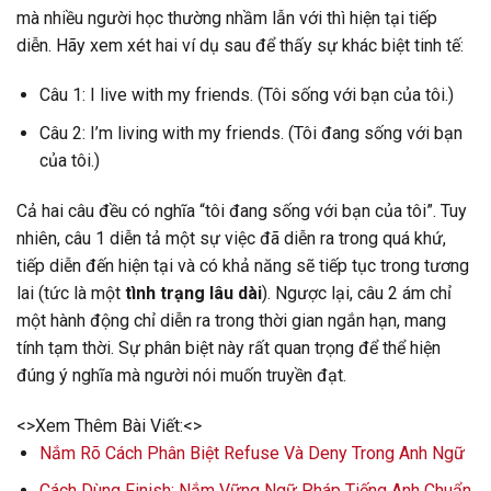
mà nhiều người học thường nhầm lẫn với thì hiện tại tiếp
diễn. Hãy xem xét hai ví dụ sau để thấy sự khác biệt tinh tế:
Câu 1: I live with my friends. (Tôi sống với bạn của tôi.)
Câu 2: I’m living with my friends. (Tôi đang sống với bạn
của tôi.)
Cả hai câu đều có nghĩa “tôi đang sống với bạn của tôi”. Tuy
nhiên, câu 1 diễn tả một sự việc đã diễn ra trong quá khứ,
tiếp diễn đến hiện tại và có khả năng sẽ tiếp tục trong tương
lai (tức là một
tình trạng lâu dài
). Ngược lại, câu 2 ám chỉ
một hành động chỉ diễn ra trong thời gian ngắn hạn, mang
tính tạm thời. Sự phân biệt này rất quan trọng để thể hiện
đúng ý nghĩa mà người nói muốn truyền đạt.
<>Xem Thêm Bài Viết:<>
Nắm Rõ Cách Phân Biệt Refuse Và Deny Trong Anh Ngữ
Cách Dùng Finish: Nắm Vững Ngữ Pháp Tiếng Anh Chuẩn