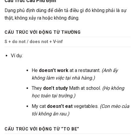
Cấu Trúc Câu Phủ Định
Dạng phủ định dùng để diễn tả điều gì đó không phải là sự
thật, không xảy ra hoặc không đúng.
CẤU TRÚC VỚI ĐỘNG TỪ THƯỜNG
S + do not / does not + V-inf
Ví dụ:
He
doesn’t work
at a restaurant.
(Anh ấy
không làm việc tại nhà hàng.)
They
don’t study
Math at school.
(Họ không
học toán tại trường.)
My cat
doesn’t eat
vegetables.
(Con mèo của
tôi không ăn rau.)
CẤU TRÚC VỚI ĐỘNG TỪ “TO BE”