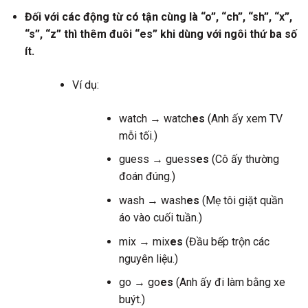
Đối với các động từ có tận cùng là “o”, “ch”, “sh”, “x”,
“s”, “z” thì thêm đuôi “es” khi dùng với ngôi thứ ba số
ít.
Ví dụ:
watch → watch
es
(Anh ấy xem TV
mỗi tối.)
guess → guess
es
(Cô ấy thường
đoán đúng.)
wash → wash
es
(Mẹ tôi giặt quần
áo vào cuối tuần.)
mix → mix
es
(Đầu bếp trộn các
nguyên liệu.)
go → go
es
(Anh ấy đi làm bằng xe
buýt.)