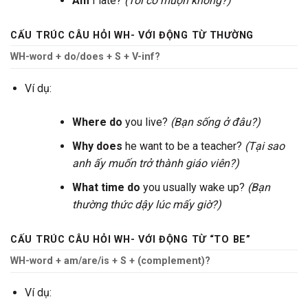
Am
I late?
(Tôi có muộn không?)
CẤU TRÚC CÂU HỎI WH- VỚI ĐỘNG TỪ THƯỜNG
WH-word + do/does + S + V-inf?
Ví dụ:
Where do
you live?
(Bạn sống ở đâu?)
Why does
he want to be a teacher?
(Tại sao
anh ấy muốn trở thành giáo viên?)
What time do
you usually wake up?
(Bạn
thường thức dậy lúc mấy giờ?)
CẤU TRÚC CÂU HỎI WH- VỚI ĐỘNG TỪ “TO BE”
WH-word + am/are/is + S + (complement)?
Ví dụ: