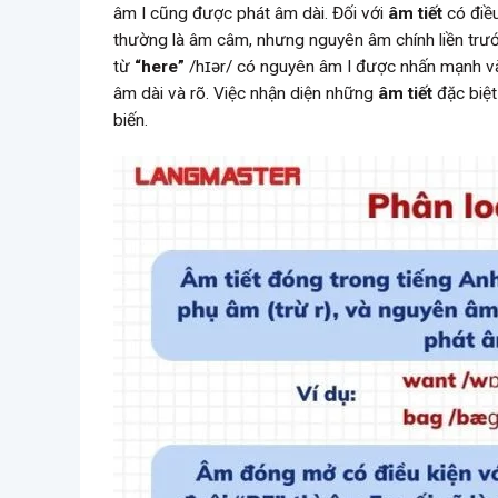
âm I cũng được phát âm dài. Đối với
âm tiết
có điều
thường là âm câm, nhưng nguyên âm chính liền trướ
từ
“here”
/hɪər/ có nguyên âm I được nhấn mạnh v
âm dài và rõ. Việc nhận diện những
âm tiết
đặc biệt
biến.