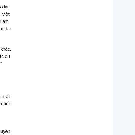
 dài
. Một
hì âm
m dài
 khác,
ặc dù
”
a một
 tiết
guyên