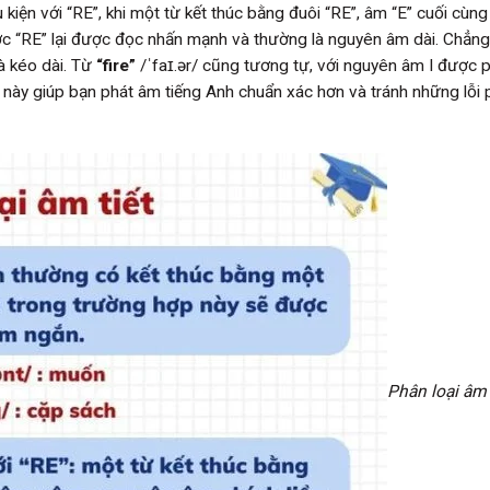
 kiện với “RE”, khi một từ kết thúc bằng đuôi “RE”, âm “E” cuối cùng
c “RE” lại được đọc nhấn mạnh và thường là nguyên âm dài. Chẳng
à kéo dài. Từ
“fire”
/ˈfaɪ.ər/ cũng tương tự, với nguyên âm I được 
 này giúp bạn phát âm tiếng Anh chuẩn xác hơn và tránh những lỗi
Phân loại âm 