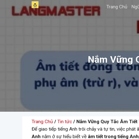
Skip
Trang Chủ
Ngữ
to
content
Nắm Vững Q
Trang Chủ
/
Tin tức
/ Nắm Vững Quy Tắc Âm Tiết
Để giao tiếp tiếng Anh trôi chảy và tự tin, việc phá
Anh
nằm ở sự hiểu biết về
âm tiết trong tiếng Anh