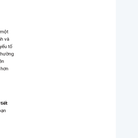
 một
nh và
yếu tố
 thường
ền
 hơn
tiết
bạn