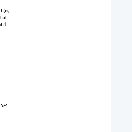
 hạn,
phát
 phổ
tiết