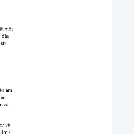
hất một
c đầu
 khi
nên
âm
iện
m và
ʊ/ và
 âm /