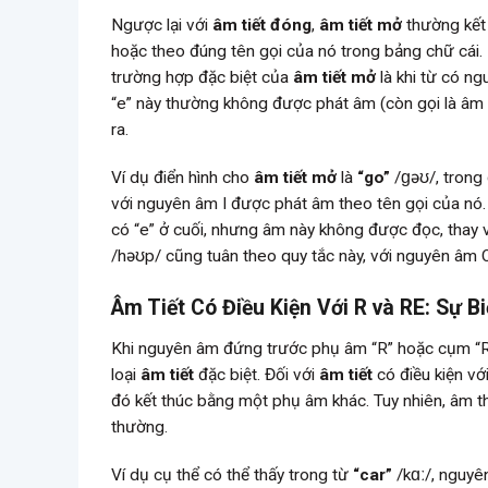
Ngược lại với
âm tiết đóng
,
âm tiết mở
thường kết
hoặc theo đúng tên gọi của nó trong bảng chữ cái.
trường hợp đặc biệt của
âm tiết mở
là khi từ có ng
“e” này thường không được phát âm (còn gọi là âm
ra.
Ví dụ điển hình cho
âm tiết mở
là
“go”
/ɡəʊ/, trong
với nguyên âm I được phát âm theo tên gọi của nó.
có “e” ở cuối, nhưng âm này không được đọc, thay 
/həʊp/ cũng tuân theo quy tắc này, với nguyên âm 
Âm Tiết Có Điều Kiện Với R và RE: Sự 
Khi nguyên âm đứng trước phụ âm “R” hoặc cụm “RE
loại
âm tiết
đặc biệt. Đối với
âm tiết
có điều kiện vớ
đó kết thúc bằng một phụ âm khác. Tuy nhiên, âm 
thường.
Ví dụ cụ thể có thể thấy trong từ
“car”
/kɑː/, nguyê