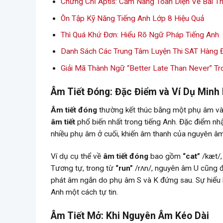
Chứng Chỉ Aptis: Cẩm Nang Toàn Diện Về Bài Th
Ôn Tập Kỹ Năng Tiếng Anh Lớp 8 Hiệu Quả
Thì Quá Khứ Đơn: Hiểu Rõ Ngữ Pháp Tiếng Anh
Danh Sách Các Trung Tâm Luyện Thi SAT Hàn
Giải Mã Thành Ngữ “Better Late Than Never” Tr
Âm Tiết Đóng: Đặc Điểm và Ví Dụ Minh
Âm tiết đóng
thường kết thúc bằng một phụ âm v
âm tiết
phổ biến nhất trong tiếng Anh. Đặc điểm nh
nhiều phụ âm ở cuối, khiến âm thanh của nguyên âm
Ví dụ cụ thể về
âm tiết đóng
bao gồm
“cat”
/kæt/,
Tương tự, trong từ
“run”
/rʌn/, nguyên âm U cũng đ
phát âm ngắn do phụ âm S và K đứng sau. Sự hiểu 
Anh một cách tự tin.
Âm Tiết Mở: Khi Nguyên Âm Kéo Dài