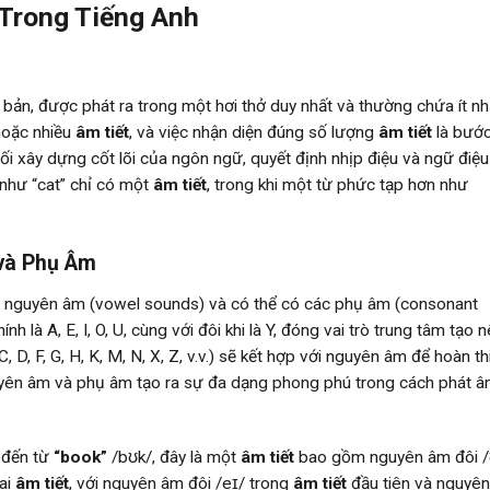
 Trong Tiếng Anh
bản, được phát ra trong một hơi thở duy nhất và thường chứa ít n
hoặc nhiều
âm tiết
, và việc nhận diện đúng số lượng
âm tiết
là bướ
ối xây dựng cốt lõi của ngôn ngữ, quyết định nhịp điệu và ngữ điệu
 như “cat” chỉ có một
âm tiết
, trong khi một từ phức tạp hơn như
và Phụ Âm
u nguyên âm (vowel sounds) và có thể có các phụ âm (consonant
 là A, E, I, O, U, cùng với đôi khi là Y, đóng vai trò trung tâm tạo 
 D, F, G, H, K, M, N, X, Z, v.v.) sẽ kết hợp với nguyên âm để hoàn th
guyên âm và phụ âm tạo ra sự đa dạng phong phú trong cách phát â
ể đến từ
“book”
/bʊk/, đây là một
âm tiết
bao gồm nguyên âm đôi /
ai
âm tiết
, với nguyên âm đôi /eɪ/ trong
âm tiết
đầu tiên và nguyên