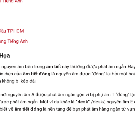
i Tiếng Anh
g Đầu TPHCM
ong Tiếng Anh
 Họa
à nguyên âm bên trong
âm tiết
này thường được phát âm ngắn. Đây 
ận diện của
âm tiết đóng
là nguyên âm được “đóng” lại bởi một ho
 không bị kéo dài.
 nơi nguyên âm A được phát âm ngắn gọn vì bị phụ âm T “đóng” lại
ược phát âm ngắn. Một ví dụ khác là
“desk”
/desk/, nguyên âm E
biết về
âm tiết đóng
là nền tảng để bạn phát âm hàng ngàn từ vựn