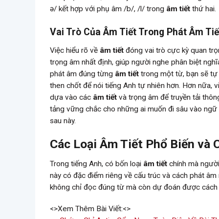
ə/ kết hợp với phụ âm /b/, /l/ trong
âm tiết
thứ hai.
Vai Trò Của Âm Tiết Trong Phát Âm Ti
Việc hiểu rõ về
âm tiết
đóng vai trò cực kỳ quan trọ
trọng âm nhất định, giúp người nghe phân biệt nghĩa 
phát âm đúng từng
âm tiết
trong một từ, bạn sẽ tự
then chốt để nói tiếng Anh tự nhiên hơn. Hơn nữa, 
dựa vào các
âm tiết
và trọng âm để truyền tải thôn
tảng vững chắc cho những ai muốn đi sâu vào ngữ â
sau này.
Các Loại Âm Tiết Phổ Biến và 
Trong tiếng Anh, có bốn loại
âm tiết
chính mà người
này có đặc điểm riêng về cấu trúc và cách phát âm 
không chỉ đọc đúng từ mà còn dự đoán được cách 
<>Xem Thêm Bài Viết:<>