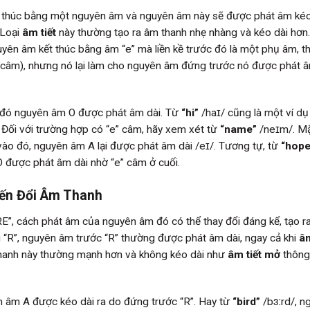
 thúc bằng một nguyên âm và nguyên âm này sẽ được phát âm kéo
 Loại
âm tiết
này thường tạo ra âm thanh nhẹ nhàng và kéo dài hơn
uyên âm kết thúc bằng âm “e” mà liền kề trước đó là một phụ âm, t
 câm), nhưng nó lại làm cho nguyên âm đứng trước nó được phát â
 đó nguyên âm O được phát âm dài. Từ
“hi”
/haɪ/ cũng là một ví dụ
 Đối với trường hợp có “e” câm, hãy xem xét từ
“name”
/neɪm/. M
vào đó, nguyên âm A lại được phát âm dài /eɪ/. Tương tự, từ
“hope
O được phát âm dài nhờ “e” câm ở cuối.
Biến Đổi Âm Thanh
”, cách phát âm của nguyên âm đó có thể thay đổi đáng kể, tạo r
i “R”, nguyên âm trước “R” thường được phát âm dài, ngay cả khi
âm
thanh này thường mạnh hơn và không kéo dài như
âm tiết mở
thông
n âm A được kéo dài ra do đứng trước “R”. Hay từ
“bird”
/bɜːrd/, n