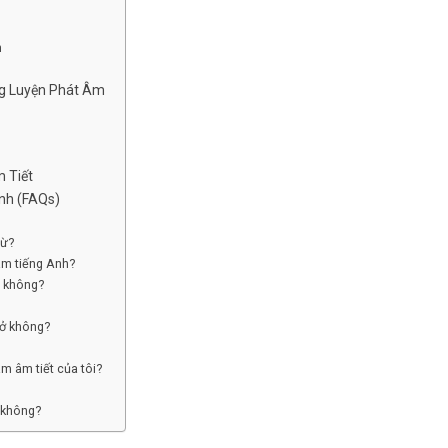
h
g Luyện Phát Âm
 Tiết
nh (FAQs)
từ?
 âm tiếng Anh?
t không?
mở không?
m âm tiết của tôi?
t không?