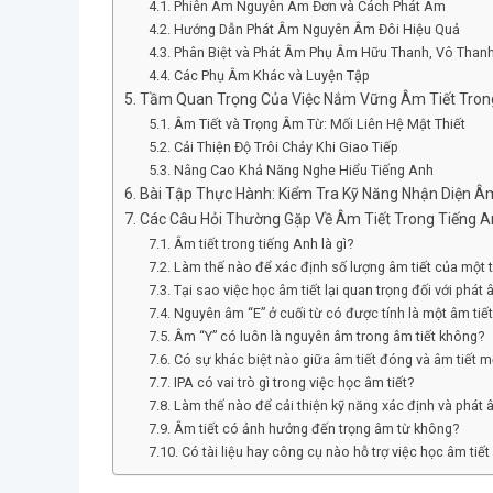
Phiên Âm Nguyên Âm Đơn và Cách Phát Âm
Hướng Dẫn Phát Âm Nguyên Âm Đôi Hiệu Quả
Phân Biệt và Phát Âm Phụ Âm Hữu Thanh, Vô Than
Các Phụ Âm Khác và Luyện Tập
Tầm Quan Trọng Của Việc Nắm Vững Âm Tiết Tron
Âm Tiết và Trọng Âm Từ: Mối Liên Hệ Mật Thiết
Cải Thiện Độ Trôi Chảy Khi Giao Tiếp
Nâng Cao Khả Năng Nghe Hiểu Tiếng Anh
Bài Tập Thực Hành: Kiểm Tra Kỹ Năng Nhận Diện Âm
Các Câu Hỏi Thường Gặp Về Âm Tiết Trong Tiếng A
Âm tiết trong tiếng Anh là gì?
Làm thế nào để xác định số lượng âm tiết của một 
Tại sao việc học âm tiết lại quan trọng đối với phát
Nguyên âm “E” ở cuối từ có được tính là một âm tiế
Âm “Y” có luôn là nguyên âm trong âm tiết không?
Có sự khác biệt nào giữa âm tiết đóng và âm tiết 
IPA có vai trò gì trong việc học âm tiết?
Làm thế nào để cải thiện kỹ năng xác định và phát â
Âm tiết có ảnh hưởng đến trọng âm từ không?
Có tài liệu hay công cụ nào hỗ trợ việc học âm tiế