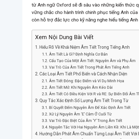
từ Anh ngữ Oxford sẽ đi sâu vào những kiến thức q
vững chắc cho hành trình chinh phục tiếng Anh của
còn hỗ trợ đắc lực cho kỹ năng nghe hiểu tiếng Anh
Xem Nội Dung Bài Viết
Hiểu Rõ Về Khái Niệm Âm Tiết Trong Tiếng Anh
Âm Tiết Là Gì? Định Nghĩa Cơ Bản
Cấu Tạo Của Một Âm Tiết: Nguyên Âm và Phụ Âm
Vai Trò Của Âm Tiết Trong Phát Âm Tiếng Anh
Các Loại Âm Tiết Phổ Biến và Cách Nhận Diện
Âm Tiết Đóng: Đặc Điểm và Ví Dụ Minh Họa
Âm Tiết Mở: Khi Nguyên Âm Kéo Dài
Âm Tiết Có Điều Kiện Với R và RE: Sự Biến Đổi Âm 
Quy Tắc Xác Định Số Lượng Âm Tiết Trong Từ
Bí Quyết Đếm Nguyên Âm Để Xác Định Âm Tiết
Xử Lý Nguyên Âm ‘E’ Câm Ở Cuối Từ
Vai Trò Đặc Biệt Của Âm ‘Y’ Trong Âm Tiết
Nguyên Tắc Với Hai Nguyên Âm Liền Kề: Khi Là Một
Hướng Dẫn Phát Âm Chuẩn Từng Loại Âm Tiết Với 