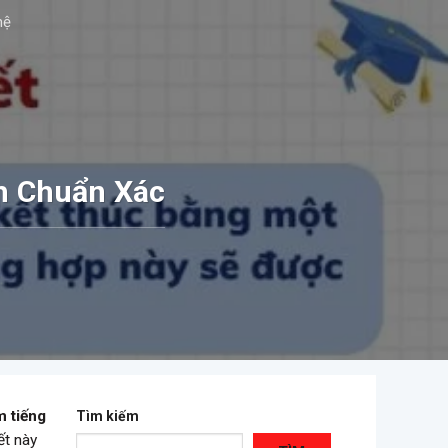
hệ
h Chuẩn Xác
m tiếng
Tìm kiếm
ết này