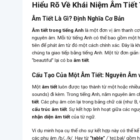
Hiểu Rõ Về Khái Niệm Âm Tiết
Âm Tiết Là Gì? Định Nghĩa Cơ Bản
Âm tiết trong tiếng Anh
là một đơn vị âm thanh cơ 
nguyên âm. Mỗi từ tiếng Anh có thể bao gồm một 
tiên để phát âm từ đó một cách chính xác. Đây là kh
chúng ta giao tiếp bằng tiếng Anh. Một từ đơn giản
“beautiful” lại có ba
âm tiết
.
Cấu Tạo Của Một Âm Tiết: Nguyên Âm 
Một
âm tiết
luôn được tạo thành từ một hoặc nhiề
sounds) đi kèm. Trong tiếng Anh, năm nguyên âm chính
tiết
. Các phụ âm còn lại trong bảng chữ cái (như B, C,
cấu trúc âm tiết
. Sự kết hợp linh hoạt giữa các n
nhận diện âm tiết
của từ ngữ.
Ví dụ minh họa cụ thể cho sự kết hợp này có thể k
các phụ âm /b/, /k/. Hay từ
“table”
/ˈteɪ.bəl/ gồm h