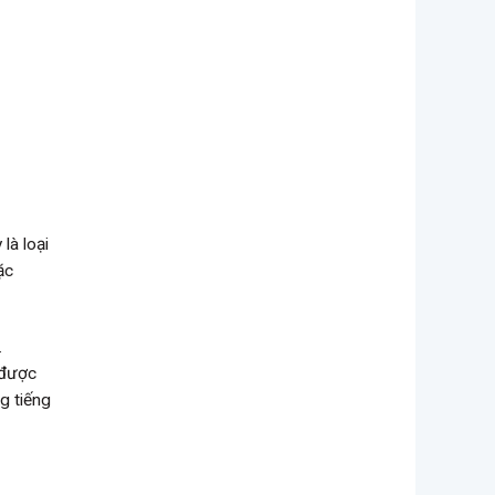
là loại
ặc
.
 được
g tiếng