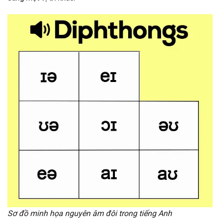
Sơ đồ minh họa nguyên âm đôi trong tiếng Anh