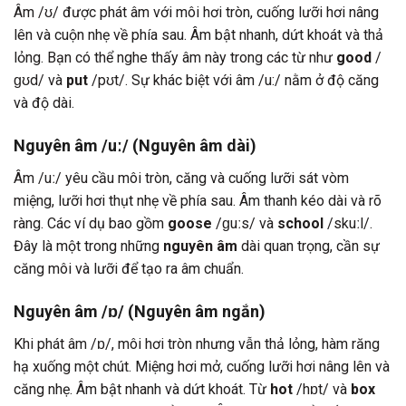
Âm /ʊ/ được phát âm với môi hơi tròn, cuống lưỡi hơi nâng
lên và cuộn nhẹ về phía sau. Âm bật nhanh, dứt khoát và thả
lỏng. Bạn có thể nghe thấy âm này trong các từ như
good
/
ɡʊd/ và
put
/pʊt/. Sự khác biệt với âm /u:/ nằm ở độ căng
và độ dài.
Nguyên âm /uː/ (Nguyên âm dài)
Âm /uː/ yêu cầu môi tròn, căng và cuống lưỡi sát vòm
miệng, lưỡi hơi thụt nhẹ về phía sau. Âm thanh kéo dài và rõ
ràng. Các ví dụ bao gồm
goose
/ɡuːs/ và
school
/skuːl/.
Đây là một trong những
nguyên âm
dài quan trọng, cần sự
căng môi và lưỡi để tạo ra âm chuẩn.
Nguyên âm /ɒ/ (Nguyên âm ngắn)
Khi phát âm /ɒ/, môi hơi tròn nhưng vẫn thả lỏng, hàm răng
hạ xuống một chút. Miệng hơi mở, cuống lưỡi hơi nâng lên và
căng nhẹ. Âm bật nhanh và dứt khoát. Từ
hot
/hɒt/ và
box