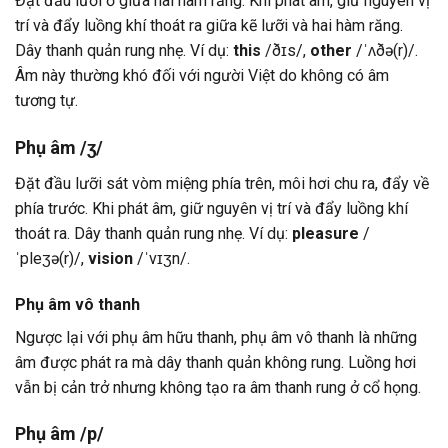
Đặt đầu lưỡi ở giữa hai hàm răng. Khi phát âm, giữ nguyên vị
trí và đẩy luồng khí thoát ra giữa kẽ lưỡi và hai hàm răng.
Dây thanh quản rung nhẹ. Ví dụ:
this
/ðɪs/,
other
/ˈʌðə(r)/.
Âm này thường khó đối với người Việt do không có âm
tương tự.
Phụ âm /ʒ/
Đặt đầu lưỡi sát vòm miệng phía trên, môi hơi chu ra, đẩy về
phía trước. Khi phát âm, giữ nguyên vị trí và đẩy luồng khí
thoát ra. Dây thanh quản rung nhẹ. Ví dụ:
pleasure
/
ˈpleʒə(r)/,
vision
/ˈvɪʒn/.
Phụ âm vô thanh
Ngược lại với phụ âm hữu thanh, phụ âm vô thanh là những
âm được phát ra mà dây thanh quản không rung. Luồng hơi
vẫn bị cản trở nhưng không tạo ra âm thanh rung ở cổ họng.
Phụ âm /p/