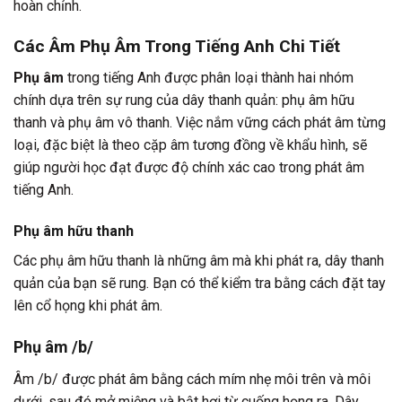
hoàn chỉnh.
Các
Âm Phụ Âm Trong Tiếng Anh
Chi Tiết
Phụ âm
trong tiếng Anh được phân loại thành hai nhóm
chính dựa trên sự rung của dây thanh quản: phụ âm hữu
thanh và phụ âm vô thanh. Việc nắm vững cách phát âm từng
loại, đặc biệt là theo cặp âm tương đồng về khẩu hình, sẽ
giúp người học đạt được độ chính xác cao trong phát âm
tiếng Anh.
Phụ âm hữu thanh
Các phụ âm hữu thanh là những âm mà khi phát ra, dây thanh
quản của bạn sẽ rung. Bạn có thể kiểm tra bằng cách đặt tay
lên cổ họng khi phát âm.
Phụ âm /b/
Âm /b/ được phát âm bằng cách mím nhẹ môi trên và môi
dưới, sau đó mở miệng và bật hơi từ cuống họng ra. Dây