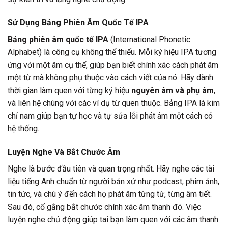
Sử Dụng Bảng Phiên Âm Quốc Tế IPA
Bảng phiên âm quốc tế IPA
(International Phonetic
Alphabet) là công cụ không thể thiếu. Mỗi ký hiệu IPA tương
ứng với một âm cụ thể, giúp bạn biết chính xác cách phát âm
một từ mà không phụ thuộc vào cách viết của nó. Hãy dành
thời gian làm quen với từng ký hiệu
nguyên âm và phụ âm
,
và liên hệ chúng với các ví dụ từ quen thuộc. Bảng IPA là kim
chỉ nam giúp bạn tự học và tự sửa lỗi phát âm một cách có
hệ thống.
Luyện Nghe Và Bắt Chước Âm
Nghe là bước đầu tiên và quan trọng nhất. Hãy nghe các tài
liệu tiếng Anh chuẩn từ người bản xứ như podcast, phim ảnh,
tin tức, và chú ý đến cách họ phát âm từng từ, từng âm tiết.
Sau đó, cố gắng bắt chước chính xác âm thanh đó. Việc
luyện nghe chủ động giúp tai bạn làm quen với các âm thanh