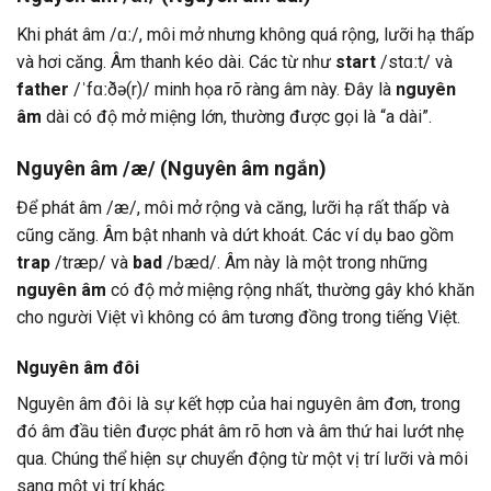
Khi phát âm /ɑː/, môi mở nhưng không quá rộng, lưỡi hạ thấp
và hơi căng. Âm thanh kéo dài. Các từ như
start
/stɑːt/ và
father
/ˈfɑːðə(r)/ minh họa rõ ràng âm này. Đây là
nguyên
âm
dài có độ mở miệng lớn, thường được gọi là “a dài”.
Nguyên âm /æ/ (Nguyên âm ngắn)
Để phát âm /æ/, môi mở rộng và căng, lưỡi hạ rất thấp và
cũng căng. Âm bật nhanh và dứt khoát. Các ví dụ bao gồm
trap
/træp/ và
bad
/bæd/. Âm này là một trong những
nguyên âm
có độ mở miệng rộng nhất, thường gây khó khăn
cho người Việt vì không có âm tương đồng trong tiếng Việt.
Nguyên âm đôi
Nguyên âm đôi là sự kết hợp của hai nguyên âm đơn, trong
đó âm đầu tiên được phát âm rõ hơn và âm thứ hai lướt nhẹ
qua. Chúng thể hiện sự chuyển động từ một vị trí lưỡi và môi
sang một vị trí khác.