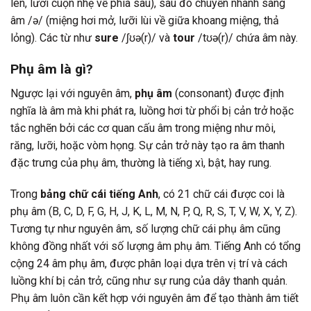
lên, lưỡi cuộn nhẹ về phía sau), sau đó chuyển nhanh sang
âm /ə/ (miệng hơi mở, lưỡi lùi về giữa khoang miệng, thả
lỏng). Các từ như
sure
/ʃʊə(r)/ và
tour
/tʊə(r)/ chứa âm này.
Phụ âm là gì?
Ngược lại với nguyên âm,
phụ âm
(consonant) được định
nghĩa là âm mà khi phát ra, luồng hơi từ phổi bị cản trở hoặc
tắc nghẽn bởi các cơ quan cấu âm trong miệng như môi,
răng, lưỡi, hoặc vòm họng. Sự cản trở này tạo ra âm thanh
đặc trưng của phụ âm, thường là tiếng xì, bật, hay rung.
Trong
bảng chữ cái tiếng Anh
, có 21 chữ cái được coi là
phụ âm (B, C, D, F, G, H, J, K, L, M, N, P, Q, R, S, T, V, W, X, Y, Z).
Tương tự như nguyên âm, số lượng chữ cái phụ âm cũng
không đồng nhất với số lượng âm phụ âm. Tiếng Anh có tổng
cộng 24 âm phụ âm, được phân loại dựa trên vị trí và cách
luồng khí bị cản trở, cũng như sự rung của dây thanh quản.
Phụ âm luôn cần kết hợp với nguyên âm để tạo thành âm tiết