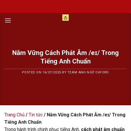
Skip
to
content
Nắm Vững Cách Phát Âm /eɪ/ Trong
Tiếng Anh Chuẩn
POSTED ON
16/07/2025
BY
TEAM ANH NGỮ OXFORD
Trang Chủ
/
Tin tức
/ Nắm Vững Cách Phát Âm /eɪ/ Trong
Tiếng Anh Chuẩn
Trong hành trình chinh phục tiếng Anh,
cách phát âm chuẩn