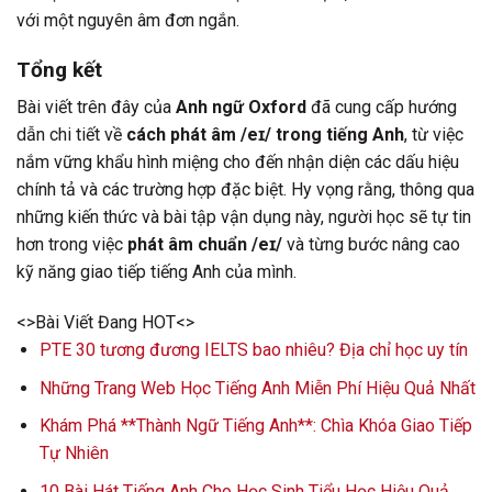
với một nguyên âm đơn ngắn.
Tổng kết
Bài viết trên đây của
Anh ngữ Oxford
đã cung cấp hướng
dẫn chi tiết về
cách phát âm /eɪ/ trong tiếng Anh
, từ việc
nắm vững khẩu hình miệng cho đến nhận diện các dấu hiệu
chính tả và các trường hợp đặc biệt. Hy vọng rằng, thông qua
những kiến thức và bài tập vận dụng này, người học sẽ tự tin
hơn trong việc
phát âm chuẩn /eɪ/
và từng bước nâng cao
kỹ năng giao tiếp tiếng Anh của mình.
<>Bài Viết Đang HOT<>
PTE 30 tương đương IELTS bao nhiêu? Địa chỉ học uy tín
Những Trang Web Học Tiếng Anh Miễn Phí Hiệu Quả Nhất
Khám Phá **Thành Ngữ Tiếng Anh**: Chìa Khóa Giao Tiếp
Tự Nhiên
10 Bài Hát Tiếng Anh Cho Học Sinh Tiểu Học Hiệu Quả