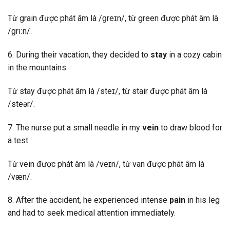
Từ grain được phát âm là /ɡreɪn/, từ green được phát âm là
/ɡriːn/.
6. During their vacation, they decided to
stay
in a cozy cabin
in the mountains.
Từ stay được phát âm là /steɪ/, từ stair được phát âm là
/steər/.
7. The nurse put a small needle in my
vein
to draw blood for
a test.
Từ vein được phát âm là /veɪn/, từ van được phát âm là
/væn/.
8. After the accident, he experienced intense
pain
in his leg
and had to seek medical attention immediately.