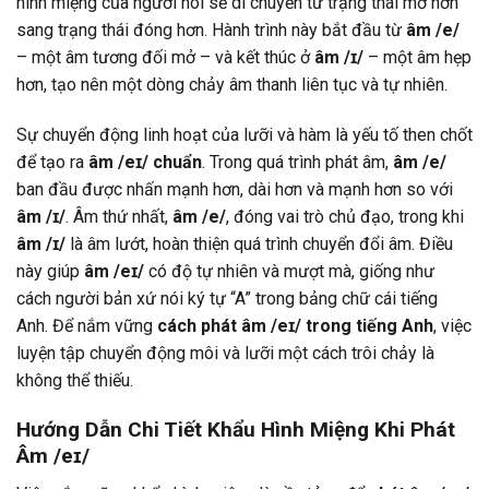
hình miệng của người nói sẽ di chuyển từ trạng thái mở hơn
sang trạng thái đóng hơn. Hành trình này bắt đầu từ
âm /e/
– một âm tương đối mở – và kết thúc ở
âm /ɪ/
– một âm hẹp
hơn, tạo nên một dòng chảy âm thanh liên tục và tự nhiên.
Sự chuyển động linh hoạt của lưỡi và hàm là yếu tố then chốt
để tạo ra
âm /eɪ/ chuẩn
. Trong quá trình phát âm,
âm /e/
ban đầu được nhấn mạnh hơn, dài hơn và mạnh hơn so với
âm /ɪ/
. Âm thứ nhất,
âm /e/
, đóng vai trò chủ đạo, trong khi
âm /ɪ/
là âm lướt, hoàn thiện quá trình chuyển đổi âm. Điều
này giúp
âm /eɪ/
có độ tự nhiên và mượt mà, giống như
cách người bản xứ nói ký tự “A” trong bảng chữ cái tiếng
Anh. Để nắm vững
cách phát âm /eɪ/ trong tiếng Anh
, việc
luyện tập chuyển động môi và lưỡi một cách trôi chảy là
không thể thiếu.
Hướng Dẫn Chi Tiết Khẩu Hình Miệng Khi Phát
Âm /eɪ/