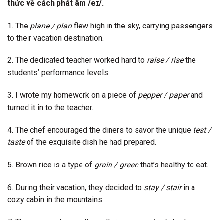
thức về cách phát âm /eɪ/.
1. The
plane / plan
flew high in the sky, carrying passengers
to their vacation destination.
2. The dedicated teacher worked hard to
raise / rise
the
students’ performance levels.
3. I wrote my homework on a piece of
pepper / paper
and
turned it in to the teacher.
4. The chef encouraged the diners to savor the unique
test /
taste
of the exquisite dish he had prepared.
5. Brown rice is a type of
grain / green
that’s healthy to eat.
6. During their vacation, they decided to
stay / stair
in a
cozy cabin in the mountains.