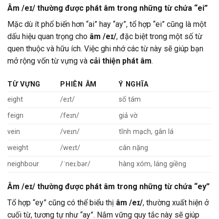
Âm /eɪ/ thường được phát âm trong những từ chứa “ei”
Mặc dù ít phổ biến hơn “ai” hay “ay”, tổ hợp “ei” cũng là một
dấu hiệu quan trọng cho
âm /eɪ/
, đặc biệt trong một số từ
quen thuộc và hữu ích. Việc ghi nhớ các từ này sẽ giúp bạn
mở rộng vốn từ vựng và
cải thiện phát âm
.
TỪ VỰNG
PHIÊN ÂM
Ý NGHĨA
eight
/eɪt/
số tám
feign
/feɪn/
giả vờ
vein
/veɪn/
tĩnh mạch, gân lá
weight
/weɪt/
cân nặng
neighbour
/ˈneɪ.bər/
hàng xóm, láng giềng
Âm /eɪ/ thường được phát âm trong những từ chứa “ey”
Tổ hợp “ey” cũng có thể biểu thị
âm /eɪ/
, thường xuất hiện ở
cuối từ, tương tự như “ay”. Nắm vững quy tắc này sẽ giúp