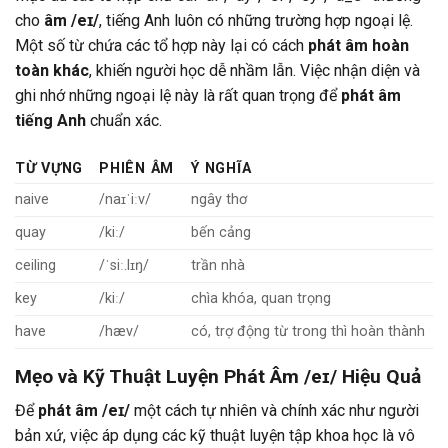
cho
âm /eɪ/
, tiếng Anh luôn có những trường hợp ngoại lệ.
Một số từ chứa các tổ hợp này lại có cách
phát âm hoàn
toàn khác
, khiến người học dễ nhầm lẫn. Việc nhận diện và
ghi nhớ những ngoại lệ này là rất quan trọng để
phát âm
tiếng Anh
chuẩn xác.
TỪ VỰNG
PHIÊN ÂM
Ý NGHĨA
naive
/naɪˈiːv/
ngây thơ
quay
/kiː/
bến cảng
ceiling
/ˈsiː.lɪŋ/
trần nhà
key
/kiː/
chìa khóa, quan trọng
have
/hæv/
có, trợ động từ trong thì hoàn thành
Mẹo và Kỹ Thuật Luyện Phát Âm /eɪ/ Hiệu Quả
Để
phát âm /eɪ/
một cách tự nhiên và chính xác như người
bản xứ, việc áp dụng các kỹ thuật luyện tập khoa học là vô