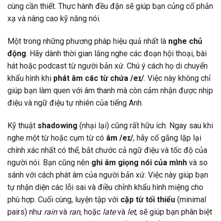
cùng cần thiết. Thực hành đều đặn sẽ giúp bạn củng cố phản
xạ và nâng cao kỹ năng nói.
Một trong những phương pháp hiệu quả nhất là
nghe chủ
động
. Hãy dành thời gian lắng nghe các đoạn hội thoại, bài
hát hoặc podcast từ người bản xứ. Chú ý cách họ di chuyển
khẩu hình khi
phát âm các từ chứa /eɪ/
. Việc này không chỉ
giúp bạn làm quen với âm thanh mà còn cảm nhận được nhịp
điệu và ngữ điệu tự nhiên của tiếng Anh.
Kỹ thuật
shadowing
(nhại lại) cũng rất hữu ích. Ngay sau khi
nghe một từ hoặc cụm từ có
âm /eɪ/
, hãy cố gắng lặp lại
chính xác nhất có thể, bắt chước cả ngữ điệu và tốc độ của
người nói. Bạn cũng nên
ghi âm giọng nói của mình
và so
sánh với cách phát âm của người bản xứ. Việc này giúp bạn
tự nhận diện các lỗi sai và điều chỉnh khẩu hình miệng cho
phù hợp. Cuối cùng, luyện tập với
cặp từ tối thiểu
(minimal
pairs) như
rain
và
ran
, hoặc
late
và
let
, sẽ giúp bạn phân biệt