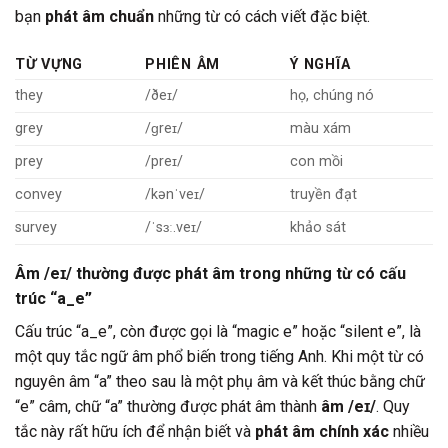
bạn
phát âm chuẩn
những từ có cách viết đặc biệt.
TỪ VỰNG
PHIÊN ÂM
Ý NGHĨA
they
/ðeɪ/
họ, chúng nó
grey
/ɡreɪ/
màu xám
prey
/preɪ/
con mồi
convey
/kənˈveɪ/
truyền đạt
survey
/ˈsɜː.veɪ/
khảo sát
Âm /eɪ/ thường được phát âm trong những từ có cấu
trúc “a_e”
Cấu trúc “a_e”, còn được gọi là “magic e” hoặc “silent e”, là
một quy tắc ngữ âm phổ biến trong tiếng Anh. Khi một từ có
nguyên âm “a” theo sau là một phụ âm và kết thúc bằng chữ
“e” câm, chữ “a” thường được phát âm thành
âm /eɪ/
. Quy
tắc này rất hữu ích để nhận biết và
phát âm chính xác
nhiều