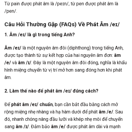
Từ pain được phát âm là /peɪn/, từ pen được phát âm là
/pen/.
Câu Hỏi Thường Gặp (FAQs) Về Phát Âm /eɪ/
1. Âm /eɪ/ là gì trong tiếng Anh?
Âm /eɪ/
là một nguyên âm đôi (diphthong) trong tiếng Anh,
được tạo thành từ sự kết hợp của hai nguyên âm đơn:
âm
/e/
và
âm /ɪ/
. Đây là một nguyên âm đôi đóng, nghĩa là khẩu
hình miệng chuyển từ vị trí mở hơn sang đóng hơn khi phát
âm.
2. Làm thế nào để phát âm /eɪ/ đúng cách?
Để
phát âm /eɪ/ chuẩn
, bạn cần bắt đầu bằng cách mở
rộng miệng nhẹ nhàng và hạ hàm dưới để phát
âm /e/
. Sau
đó, nhanh chóng nâng đầu lưỡi và khép nhẹ môi để chuyển
sang
âm /ɪ/
. Đảm bảo
âm /e/
được phát âm dài và mạnh