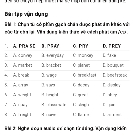
đến sự chuyển tiếp mượt mà sẽ giúp bạn cải thiện đáng kể.
Bài tập vận dụng
Bài 1: Chọn từ có phần gạch chân được phát âm khác với
các từ còn lại. Vận dụng kiến thức về cách phát âm /eɪ/.
1.
A. PRAISE
B. PRAY
C. PRY
D. PREY
2.
A. convey
B. everyday
C. monkey
D. fake
3.
A. market
B. bracket
C. planet
D. bouquet
4.
A. break
B. wage
C. breakfast
D. beefsteak
5.
A. array
B. says
C. decay
D. display
6.
A. weight
B. height
C. great
D. obey
7.
A. quay
B. classmate
C. sleigh
D. gain
8.
A. freight
B. naive
C. flame
D. ailment
Bài 2: Nghe đoạn audio để chọn từ đúng. Vận dụng kiến