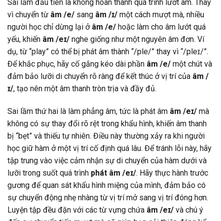
Sai lầm đầu tiên là không hoàn thành quá trình lướt âm. Thay
vì chuyển từ
âm /e/
sang
âm /ɪ/
một cách mượt mà, nhiều
người học chỉ dừng lại ở
âm /e/
hoặc làm cho âm lướt quá
yếu, khiến
âm /eɪ/
nghe giống như một nguyên âm đơn. Ví
dụ, từ “play” có thể bị phát âm thành “/ple/” thay vì “/pleɪ/”.
Để khắc phục, hãy cố gắng kéo dài phần
âm /e/
một chút và
đảm bảo lưỡi di chuyển rõ ràng để kết thúc ở vị trí của
âm /
ɪ/
, tạo nên một âm thanh tròn trịa và đầy đủ.
Sai lầm thứ hai là làm phẳng âm, tức là phát âm
âm /eɪ/
mà
không có sự thay đổi rõ rệt trong khẩu hình, khiến âm thanh
bị “bẹt” và thiếu tự nhiên. Điều này thường xảy ra khi người
học giữ hàm ở một vị trí cố định quá lâu. Để tránh lỗi này, hãy
tập trung vào việc cảm nhận sự di chuyển của hàm dưới và
lưỡi trong suốt quá trình
phát âm /eɪ/
. Hãy thực hành trước
gương để quan sát khẩu hình miệng của mình, đảm bảo có
sự chuyển động nhẹ nhàng từ vị trí mở sang vị trí đóng hơn.
Luyện tập đều đặn với các từ vựng chứa
âm /eɪ/
và chú ý