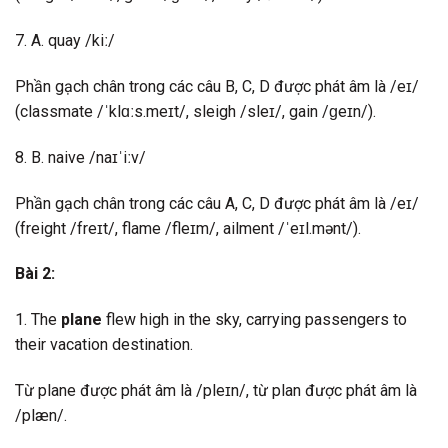
7. A. quay /kiː/
Phần gạch chân trong các câu B, C, D được phát âm là /eɪ/
(classmate /ˈklɑːs.meɪt/, sleigh /sleɪ/, gain /ɡeɪn/).
8. B. naive /naɪˈiːv/
Phần gạch chân trong các câu A, C, D được phát âm là /eɪ/
(freight /freɪt/, flame /fleɪm/, ailment /ˈeɪl.mənt/).
Bài 2:
1. The
plane
flew high in the sky, carrying passengers to
their vacation destination.
Từ plane được phát âm là /pleɪn/, từ plan được phát âm là
/plæn/.