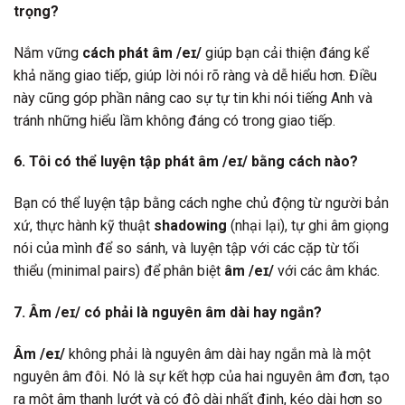
trọng?
Nắm vững
cách phát âm /eɪ/
giúp bạn cải thiện đáng kể
khả năng giao tiếp, giúp lời nói rõ ràng và dễ hiểu hơn. Điều
này cũng góp phần nâng cao sự tự tin khi nói tiếng Anh và
tránh những hiểu lầm không đáng có trong giao tiếp.
6. Tôi có thể luyện tập phát âm /eɪ/ bằng cách nào?
Bạn có thể luyện tập bằng cách nghe chủ động từ người bản
xứ, thực hành kỹ thuật
shadowing
(nhại lại), tự ghi âm giọng
nói của mình để so sánh, và luyện tập với các cặp từ tối
thiểu (minimal pairs) để phân biệt
âm /eɪ/
với các âm khác.
7. Âm /eɪ/ có phải là nguyên âm dài hay ngắn?
Âm /eɪ/
không phải là nguyên âm dài hay ngắn mà là một
nguyên âm đôi. Nó là sự kết hợp của hai nguyên âm đơn, tạo
ra một âm thanh lướt và có độ dài nhất định, kéo dài hơn so