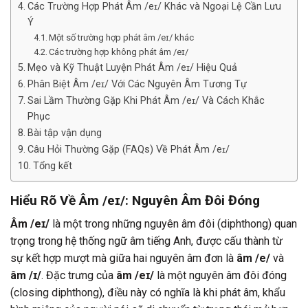
Các Trường Hợp Phát Âm /eɪ/ Khác và Ngoại Lệ Cần Lưu
Ý
Một số trường hợp phát âm /eɪ/ khác
Các trường hợp không phát âm /eɪ/
Mẹo và Kỹ Thuật Luyện Phát Âm /eɪ/ Hiệu Quả
Phân Biệt Âm /eɪ/ Với Các Nguyên Âm Tương Tự
Sai Lầm Thường Gặp Khi Phát Âm /eɪ/ Và Cách Khắc
Phục
Bài tập vận dụng
Câu Hỏi Thường Gặp (FAQs) Về Phát Âm /eɪ/
Tổng kết
Hiểu Rõ Về Âm /eɪ/: Nguyên Âm Đôi Đóng
Âm /eɪ/
là một trong những nguyên âm đôi (diphthong) quan
trọng trong hệ thống ngữ âm tiếng Anh, được cấu thành từ
sự kết hợp mượt mà giữa hai nguyên âm đơn là
âm /e/
và
âm /ɪ/
. Đặc trưng của
âm /eɪ/
là một nguyên âm đôi đóng
(closing diphthong), điều này có nghĩa là khi phát âm, khẩu