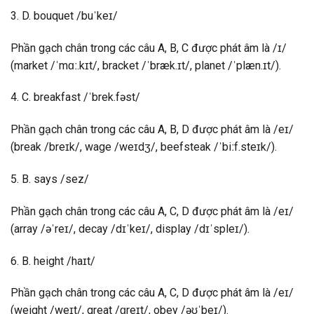
3. D. bouquet /buˈkeɪ/
Phần gạch chân trong các câu A, B, C được phát âm là /ɪ/
(market /ˈmɑː.kɪt/, bracket /ˈbræk.ɪt/, planet /ˈplæn.ɪt/).
4. C. breakfast /ˈbrek.fəst/
Phần gạch chân trong các câu A, B, D được phát âm là /eɪ/
(break /breɪk/, wage /weɪdʒ/, beefsteak /ˈbiːf.steɪk/).
5. B. says /sez/
Phần gạch chân trong các câu A, C, D được phát âm là /eɪ/
(array /əˈreɪ/, decay /dɪˈkeɪ/, display /dɪˈspleɪ/).
6. B. height /haɪt/
Phần gạch chân trong các câu A, C, D được phát âm là /eɪ/
(weight /weɪt/, great /ɡreɪt/, obey /əʊˈbeɪ/).