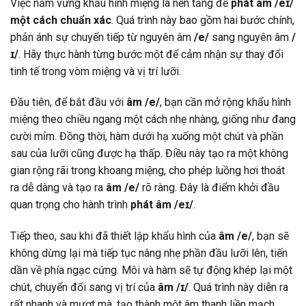
Việc nắm vững khẩu hình miệng là nền tảng để
phát âm /eɪ/
một cách chuẩn xác
. Quá trình này bao gồm hai bước chính,
phản ánh sự chuyển tiếp từ nguyên âm
/e/
sang nguyên âm
/
ɪ/
. Hãy thực hành từng bước một để cảm nhận sự thay đổi
tinh tế trong vòm miệng và vị trí lưỡi.
Đầu tiên, để bắt đầu với
âm /e/
, bạn cần mở rộng khẩu hình
miệng theo chiều ngang một cách nhẹ nhàng, giống như đang
cười mỉm. Đồng thời, hàm dưới hạ xuống một chút và phần
sau của lưỡi cũng được hạ thấp. Điều này tạo ra một không
gian rộng rãi trong khoang miệng, cho phép luồng hơi thoát
ra dễ dàng và tạo ra
âm /e/
rõ ràng. Đây là điểm khởi đầu
quan trọng cho hành trình
phát âm /eɪ/
.
Tiếp theo, sau khi đã thiết lập khẩu hình của
âm /e/
, bạn sẽ
không dừng lại mà tiếp tục nâng nhẹ phần đầu lưỡi lên, tiến
dần về phía ngạc cứng. Môi và hàm sẽ tự động khép lại một
chút, chuyển đổi sang vị trí của
âm /ɪ/
. Quá trình này diễn ra
rất nhanh và mượt mà, tạo thành một âm thanh liền mạch.