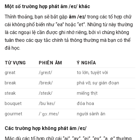
Một số trường hợp phát âm /eɪ/ khác
Thỉnh thoảng, bạn sẽ bắt gặp
âm /eɪ/
trong các tổ hợp chữ
cái không phổ biến như “ea” hoặc “et”. Những từ này thường
là các ngoại lệ cần được ghi nhớ riêng, bởi vì chúng không
tuân theo các quy tắc chính tả thông thường mà bạn có thể
đã học.
TỪ VỰNG
PHIÊN ÂM
Ý NGHĨA
great
/ɡreɪt/
to lớn, tuyệt vời
break
/breɪk/
phá vỡ, sự gián đoạn
steak
/steɪk/
miếng thịt
bouquet
/buˈkeɪ/
đóa hoa
gourmet
/ˈɡɔː.meɪ/
người sành ăn
Các trường hợp không phát âm /eɪ/
Mặc dù các tổ hợp chữ cái “ai”, “ay”, “ei”, “ey”, “a_e” thường