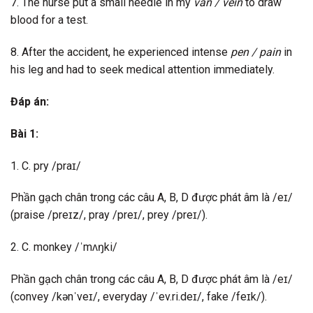
7. The nurse put a small needle in my
van / vein
to draw
blood for a test.
8. After the accident, he experienced intense
pen / pain
in
his leg and had to seek medical attention immediately.
Đáp án:
Bài 1:
1. C. pry /praɪ/
Phần gạch chân trong các câu A, B, D được phát âm là /eɪ/
(praise /preɪz/, pray /preɪ/, prey /preɪ/).
2. C. monkey /ˈmʌŋki/
Phần gạch chân trong các câu A, B, D được phát âm là /eɪ/
(convey /kənˈveɪ/, everyday /ˈev.ri.deɪ/, fake /feɪk/).