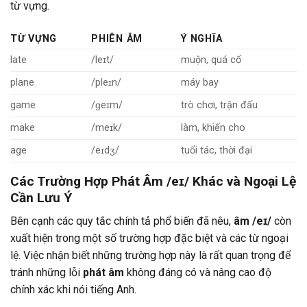
từ vựng.
TỪ VỰNG
PHIÊN ÂM
Ý NGHĨA
late
/leɪt/
muộn, quá cố
plane
/pleɪn/
máy bay
game
/ɡeɪm/
trò chơi, trận đấu
make
/meɪk/
làm, khiến cho
age
/eɪdʒ/
tuổi tác, thời đại
Các Trường Hợp Phát Âm /eɪ/ Khác và Ngoại Lệ
Cần Lưu Ý
Bên cạnh các quy tắc chính tả phổ biến đã nêu,
âm /eɪ/
còn
xuất hiện trong một số trường hợp đặc biệt và các từ ngoại
lệ. Việc nhận biết những trường hợp này là rất quan trọng để
tránh những lỗi
phát âm
không đáng có và nâng cao độ
chính xác khi nói tiếng Anh.