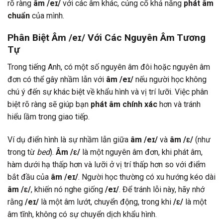
rõ ràng
âm /eɪ/
với các âm khác, củng cố khả năng
phát âm
chuẩn
của mình.
Phân Biệt Âm /eɪ/ Với Các Nguyên Âm Tương
Tự
Trong tiếng Anh, có một số nguyên âm đôi hoặc nguyên âm
đơn có thể gây nhầm lẫn với
âm /eɪ/
nếu người học không
chú ý đến sự khác biệt về khẩu hình và vị trí lưỡi. Việc phân
biệt rõ ràng sẽ giúp bạn
phát âm chính xác
hơn và tránh
hiểu lầm trong giao tiếp.
Ví dụ điển hình là sự nhầm lẫn giữa
âm /eɪ/
và
âm /ɛ/
(như
trong từ
bed
).
Âm /ɛ/
là một nguyên âm đơn, khi phát âm,
hàm dưới hạ thấp hơn và lưỡi ở vị trí thấp hơn so với điểm
bắt đầu của
âm /eɪ/
. Người học thường có xu hướng kéo dài
âm /ɛ/
, khiến nó nghe giống
/eɪ/
. Để tránh lỗi này, hãy nhớ
rằng
/eɪ/
là một âm lướt, chuyển động, trong khi
/ɛ/
là một
âm tĩnh, không có sự chuyển dịch khẩu hình.