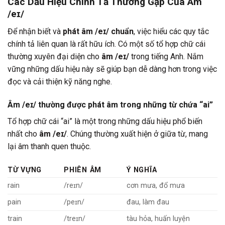
Các Dấu Hiệu Chính Tả Thường Gặp Của Âm
/eɪ/
Để nhận biết và
phát âm /eɪ/ chuẩn
, việc hiểu các quy tắc
chính tả liên quan là rất hữu ích. Có một số tổ hợp chữ cái
thường xuyên đại diện cho
âm /eɪ/
trong tiếng Anh. Nắm
vững những dấu hiệu này sẽ giúp bạn dễ dàng hơn trong việc
đọc và cải thiện kỹ năng nghe.
Âm /eɪ/ thường được phát âm trong những từ chứa “ai”
Tổ hợp chữ cái “ai” là một trong những dấu hiệu phổ biến
nhất cho
âm /eɪ/
. Chúng thường xuất hiện ở giữa từ, mang
lại âm thanh quen thuộc.
TỪ VỰNG
PHIÊN ÂM
Ý NGHĨA
rain
/reɪn/
cơn mưa, đổ mưa
pain
/peɪn/
đau, làm đau
train
/treɪn/
tàu hỏa, huấn luyện