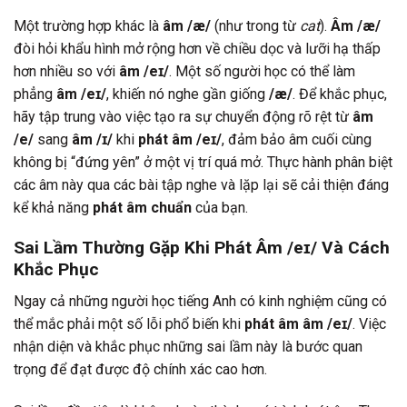
Một trường hợp khác là
âm /æ/
(như trong từ
cat
).
Âm /æ/
đòi hỏi khẩu hình mở rộng hơn về chiều dọc và lưỡi hạ thấp
hơn nhiều so với
âm /eɪ/
. Một số người học có thể làm
phẳng
âm /eɪ/
, khiến nó nghe gần giống
/æ/
. Để khắc phục,
hãy tập trung vào việc tạo ra sự chuyển động rõ rệt từ
âm
/e/
sang
âm /ɪ/
khi
phát âm /eɪ/
, đảm bảo âm cuối cùng
không bị “đứng yên” ở một vị trí quá mở. Thực hành phân biệt
các âm này qua các bài tập nghe và lặp lại sẽ cải thiện đáng
kể khả năng
phát âm chuẩn
của bạn.
Sai Lầm Thường Gặp Khi Phát Âm /eɪ/ Và Cách
Khắc Phục
Ngay cả những người học tiếng Anh có kinh nghiệm cũng có
thể mắc phải một số lỗi phổ biến khi
phát âm âm /eɪ/
. Việc
nhận diện và khắc phục những sai lầm này là bước quan
trọng để đạt được độ chính xác cao hơn.