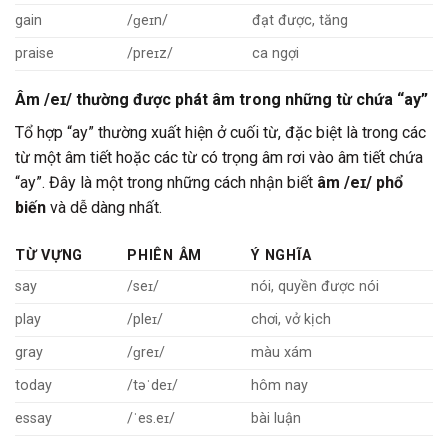
gain
/ɡeɪn/
đạt được, tăng
praise
/preɪz/
ca ngợi
Âm /eɪ/ thường được phát âm trong những từ chứa “ay”
Tổ hợp “ay” thường xuất hiện ở cuối từ, đặc biệt là trong các
từ một âm tiết hoặc các từ có trọng âm rơi vào âm tiết chứa
“ay”. Đây là một trong những cách nhận biết
âm /eɪ/ phổ
biến
và dễ dàng nhất.
TỪ VỰNG
PHIÊN ÂM
Ý NGHĨA
say
/seɪ/
nói, quyền được nói
play
/pleɪ/
chơi, vở kịch
gray
/ɡreɪ/
màu xám
today
/təˈdeɪ/
hôm nay
essay
/ˈes.eɪ/
bài luận