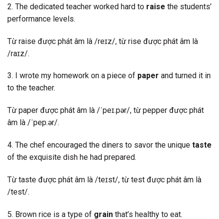
2. The dedicated teacher worked hard to
raise
the students’
performance levels.
Từ raise được phát âm là /reɪz/, từ rise được phát âm là
/raɪz/.
3. I wrote my homework on a piece of
paper
and turned it in
to the teacher.
Từ paper được phát âm là /ˈpeɪ.pər/, từ pepper được phát
âm là /ˈpep.ər/.
4. The chef encouraged the diners to savor the unique
taste
of the exquisite dish he had prepared.
Từ taste được phát âm là /teɪst/, từ test được phát âm là
/test/.
5. Brown rice is a type of
grain
that’s healthy to eat.