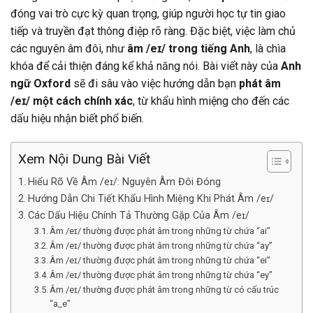
đóng vai trò cực kỳ quan trọng, giúp người học tự tin giao
tiếp và truyền đạt thông điệp rõ ràng. Đặc biệt, việc làm chủ
các nguyên âm đôi, như
âm /eɪ/ trong tiếng Anh
, là chìa
khóa để cải thiện đáng kể khả năng nói. Bài viết này của
Anh
ngữ Oxford
sẽ đi sâu vào việc hướng dẫn bạn
phát âm
/eɪ/ một cách chính xác
, từ khẩu hình miệng cho đến các
dấu hiệu nhận biết phổ biến.
Xem Nội Dung Bài Viết
Hiểu Rõ Về Âm /eɪ/: Nguyên Âm Đôi Đóng
Hướng Dẫn Chi Tiết Khẩu Hình Miệng Khi Phát Âm /eɪ/
Các Dấu Hiệu Chính Tả Thường Gặp Của Âm /eɪ/
Âm /eɪ/ thường được phát âm trong những từ chứa “ai”
Âm /eɪ/ thường được phát âm trong những từ chứa “ay”
Âm /eɪ/ thường được phát âm trong những từ chứa “ei”
Âm /eɪ/ thường được phát âm trong những từ chứa “ey”
Âm /eɪ/ thường được phát âm trong những từ có cấu trúc
“a_e”