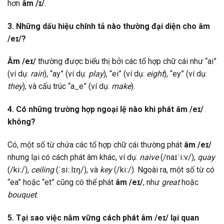
hơn
âm /ɪ/
.
3. Những dấu hiệu chính tả nào thường đại diện cho âm
/eɪ/?
Âm /eɪ/
thường được biểu thị bởi các tổ hợp chữ cái như “ai”
(ví dụ:
rain
), “ay” (ví dụ:
play
), “ei” (ví dụ:
eight
), “ey” (ví dụ:
they
), và cấu trúc “a_e” (ví dụ:
make
).
4. Có những trường hợp ngoại lệ nào khi phát âm /eɪ/
không?
Có, một số từ chứa các tổ hợp chữ cái thường phát
âm /eɪ/
nhưng lại có cách phát âm khác, ví dụ:
naive
(/naɪˈiːv/),
quay
(/kiː/),
ceiling
(ˈsiː.lɪŋ/), và
key
(/kiː/). Ngoài ra, một số từ có
“ea” hoặc “et” cũng có thể phát
âm /eɪ/
, như
great
hoặc
bouquet
.
5. Tại sao việc nắm vững cách phát âm /eɪ/ lại quan