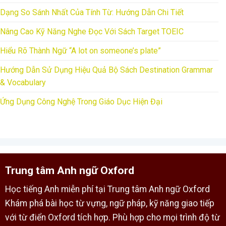
Dạng So Sánh Nhất Của Tính Từ: Hướng Dẫn Chi Tiết
Nâng Cao Kỹ Năng Nghe Đọc Với Sách Target TOEIC
Hiểu Rõ Thành Ngữ “A lot on someone’s plate”
Hướng Dẫn Sử Dụng Hiệu Quả Bộ Sách Destination Grammar
& Vocabulary
Ứng Dụng Công Nghệ Trong Giáo Dục Hiện Đại
Trung tâm Anh ngữ Oxford
Học tiếng Anh miễn phí tại Trung tâm Anh ngữ Oxford
Khám phá bài học từ vựng, ngữ pháp, kỹ năng giao tiếp
với từ điển Oxford tích hợp. Phù hợp cho mọi trình độ từ