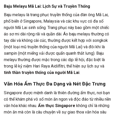
Baju Melayu Mã Lai: Lịch Sự và Truyền Thống
Baju melayu là trang phục truyền thống của đàn ông Mã Lai,
phổ biến ở Singapore, Malaysia và các khu vực có đa số
người Mã Lai sinh sống. Trang phục này bao gồm một chiếc
áo sơ mi dài rộng rãi và quần dài. Áo baju melayu thường có
tay dài và không cài cúc, thường được kết hợp với songkok
(một loại mũ truyền thống của người Mã Lai) và đôi khi là
sampin (một miếng vải được quấn quanh thắt lưng). Baju
melayu thường được mặc trong các dịp lễ hội, đặc biệt là
trong lễ kỷ niệm Hari Raya Aidilfitri, thể hiện sự lịch sự và
tinh thần truyền thống của người Mã Lai
.
Văn Hóa Ẩm Thực Đa Dạng và Nét Đặc Trưng
Singapore được mệnh danh là thiên đường ẩm thực, nơi bạn
có thể khám phá vô số món ăn ngon và độc đáo từ nhiều nền
văn hóa khác nhau.
Ẩm thực Singapore
không chỉ là những
món ăn mà còn là câu chuyện về sự giao thoa văn hóa sâu