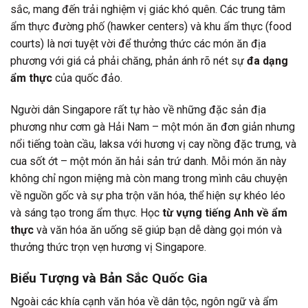
sắc, mang đến trải nghiệm vị giác khó quên. Các trung tâm
ẩm thực đường phố (hawker centers) và khu ẩm thực (food
courts) là nơi tuyệt vời để thưởng thức các món ăn địa
phương với giá cả phải chăng, phản ánh rõ nét sự
đa dạng
ẩm thực
của quốc đảo.
Người dân Singapore rất tự hào về những đặc sản địa
phương như cơm gà Hải Nam – một món ăn đơn giản nhưng
nổi tiếng toàn cầu, laksa với hương vị cay nồng đặc trưng, và
cua sốt ớt – một món ăn hải sản trứ danh. Mỗi món ăn này
không chỉ ngon miệng mà còn mang trong mình câu chuyện
về nguồn gốc và sự pha trộn văn hóa, thể hiện sự khéo léo
và sáng tạo trong ẩm thực. Học
từ vựng tiếng Anh về ẩm
thực
và văn hóa ăn uống sẽ giúp bạn dễ dàng gọi món và
thưởng thức trọn vẹn hương vị Singapore.
Biểu Tượng và Bản Sắc Quốc Gia
Ngoài các khía cạnh văn hóa về dân tộc, ngôn ngữ và ẩm