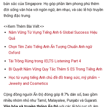
bản sắc của Singapore. Họ góp phần làm phong phú thêm
đời sống văn hóa với ngôn ngữ, âm nhạc, và các lễ hội truyền
thống đặc trưng.
<>Xem Thêm Bài Viết:<>
Nắm Vững Từ Vựng Tiếng Anh 6 Global Success Hiệu
Quả
Chọn Tên Zalo Tiếng Anh Ấn Tượng Chuẩn Anh ngữ
Oxford
Tái Trồng Rừng trong IELTS Listening Part 4
Bí Quyết Nắm Vững Quy Tắc Thêm S ES Trong Tiếng Anh
Học từ vựng tiếng Anh chủ đề đồ trang sức, mỹ phẩm –
Jewelry and Cosmetics
Cộng đồng người Ấn Độ đóng góp 8.7% dân số, bao gồm
nhiều nhóm nhỏ như Tamil, Malayalee, Punjabi và Gujarati.
Văn hóa và truyền thống Ấn Độ
với các lễ hội rực rỡ, âm