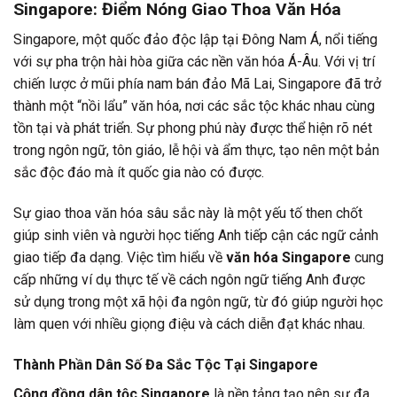
Singapore: Điểm Nóng Giao Thoa Văn Hóa
Singapore, một quốc đảo độc lập tại Đông Nam Á, nổi tiếng
với sự pha trộn hài hòa giữa các nền văn hóa Á-Âu. Với vị trí
chiến lược ở mũi phía nam bán đảo Mã Lai, Singapore đã trở
thành một “nồi lẩu” văn hóa, nơi các sắc tộc khác nhau cùng
tồn tại và phát triển. Sự phong phú này được thể hiện rõ nét
trong ngôn ngữ, tôn giáo, lễ hội và ẩm thực, tạo nên một bản
sắc độc đáo mà ít quốc gia nào có được.
Sự giao thoa văn hóa sâu sắc này là một yếu tố then chốt
giúp sinh viên và người học tiếng Anh tiếp cận các ngữ cảnh
giao tiếp đa dạng. Việc tìm hiểu về
văn hóa Singapore
cung
cấp những ví dụ thực tế về cách ngôn ngữ tiếng Anh được
sử dụng trong một xã hội đa ngôn ngữ, từ đó giúp người học
làm quen với nhiều giọng điệu và cách diễn đạt khác nhau.
Thành Phần Dân Số Đa Sắc Tộc Tại Singapore
Cộng đồng dân tộc Singapore
là nền tảng tạo nên sự đa