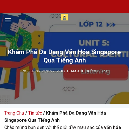
Skip
to
content
Khám Phá Đa Dạng Văn Hóa Singapore
Qua Tiếng Anh
POSTED ON
21/07/2025
BY
TEAM ANH NGỮ OXFORD
Trang Chủ
/
Tin tức
/ Khám Phá Đa Dạng Văn Hóa
Singapore Qua Tiếng Anh
Chào mừng bạn đến với thế giới đầy màu sắc của
văn hóa