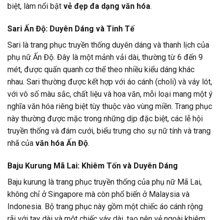
biệt, làm nổi bật
vẻ đẹp đa dạng văn hóa
.
Sari Ấn Độ: Duyên Dáng và Tinh Tế
Sari là trang phục truyền thống duyên dáng và thanh lịch của
phụ nữ Ấn Độ. Đây là một mảnh vải dài, thường từ 6 đến 9
mét, được quấn quanh cơ thể theo nhiều kiểu dáng khác
nhau. Sari thường được kết hợp với áo cánh (choli) và váy lót,
với vô số màu sắc, chất liệu và hoa văn, mỗi loại mang một ý
nghĩa văn hóa riêng biệt tùy thuộc vào vùng miền. Trang phục
này thường được mặc trong những dịp đặc biệt, các lễ hội
truyền thống và đám cưới, biểu trưng cho sự nữ tính và trang
nhã của
văn hóa Ấn Độ
.
Baju Kurung Mã Lai: Khiêm Tốn và Duyên Dáng
Baju kurung là trang phục truyền thống của phụ nữ Mã Lai,
không chỉ ở Singapore mà còn phổ biến ở Malaysia và
Indonesia. Bộ trang phục này gồm một chiếc áo cánh rộng
rãi với tay dài và một chiếc váy dài, tạo nên vẻ ngoài khiêm