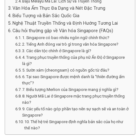
Baju Melayu Mã Lai: Lịch Sự và Truyền Thống
Văn Hóa Ẩm Thực Đa Dạng và Nét Đặc Trưng
Biểu Tượng và Bản Sắc Quốc Gia
Nghệ Thuật Truyền Thống và Định Hướng Tương Lai
Câu hỏi thường gặp về Văn hóa Singapore (FAQs)
1. Singapore có bao nhiêu ngôn ngữ chính thức?
2. Tiếng Anh đóng vai trò gì trong văn hóa Singapore?
3. Các dân tộc chính ở Singapore là gì?
4. Trang phục truyền thống của phụ nữ Ấn Độ ở Singapore
là gì?
5. Sườn xám (cheongsam) có nguồn gốc từ đâu?
6. Tại sao Singapore được mệnh danh là “thiên đường ẩm
thực”?
7. Biểu tượng Merlion của Singapore mang ý nghĩa gì?
8. Người Mã Lai ở Singapore mặc trang phục truyền thống
nào?
9. Các yếu tố nào góp phần tạo nên sự sạch sẽ và an toàn ở
Singapore?
10. Thế hệ trẻ Singapore định nghĩa bản sắc của họ như
thế nào?