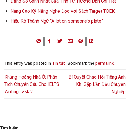
Dạng So Sánh Nhất Của Tính Từ: Hướng Dẫn Chi Tiết
Nâng Cao Kỹ Năng Nghe Đọc Với Sách Target TOEIC
Hiểu Rõ Thành Ngữ “A lot on someone’s plate”
This entry was posted in
Tin tức
. Bookmark the
permalink
.
Khủng Hoảng Nhà Ở: Phân
Bí Quyết Chào Hỏi Tiếng Anh
Tích Chuyên Sâu Cho IELTS
Khi Gặp Lần Đầu Chuyên
Writing Task 2
Nghiệp
Tìm kiếm