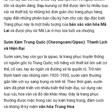
tốn và duyên dáng. Baju kurung có thể được làm từ nhiều loại
vải và thiết kế, từ những bộ đơn giản cho trang phục hàng
ngày đến những phiên bản cầu kỳ hơn cho các dịp đặc biệt.
Trang phục này là một biểu tượng của
bản sắc văn hóa Mã
Lai
và được phụ nữ Mã Lai ở mọi lứa tuổi ưa chuộng.
Sườn Xám Trung Quốc (Cheongsam/Qipao): Thanh Lịch
và Hiện Đại
Sườn xám, hay còn gọi là qipao, là trang phục truyền thống
có nguồn gốc từ Trung Quốc, nổi tiếng với thiết kế ôm sát cơ
thể, cổ cao, tay áo ngắn và đường xẻ tà quyến rũ. Trở nên
thịnh hành vào những năm 1920-1930, sườn xám thường
gắn liền với sự sang trọng và tinh tế. Theo thời gian, sườn
xám đã phát triển với nhiều biến thể hiện đại, sử dụng các
loại vải, hoa văn và độ dài khác nhau. Đây là trang phục
thường được mặc trong các sự kiện trang trọng, đám cưới
và những lễ kỷ niệm
văn hóa Trung Hoa
.