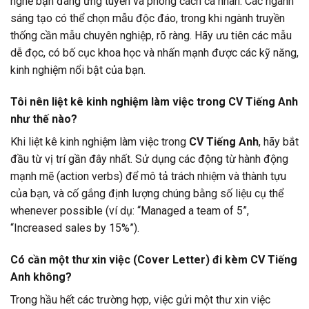
nghề bạn đang ứng tuyển và phong cách cá nhân. Các ngành
sáng tạo có thể chọn mẫu độc đáo, trong khi ngành truyền
thống cần mẫu chuyên nghiệp, rõ ràng. Hãy ưu tiên các mẫu
dễ đọc, có bố cục khoa học và nhấn mạnh được các kỹ năng,
kinh nghiệm nổi bật của bạn.
Tôi nên liệt kê kinh nghiệm làm việc trong CV Tiếng Anh
như thế nào?
Khi liệt kê kinh nghiệm làm việc trong
CV Tiếng Anh
, hãy bắt
đầu từ vị trí gần đây nhất. Sử dụng các động từ hành động
mạnh mẽ (action verbs) để mô tả trách nhiệm và thành tựu
của bạn, và cố gắng định lượng chúng bằng số liệu cụ thể
whenever possible (ví dụ: “Managed a team of 5”,
“Increased sales by 15%”).
Có cần một thư xin việc (Cover Letter) đi kèm CV Tiếng
Anh không?
Trong hầu hết các trường hợp, việc gửi một thư xin việc