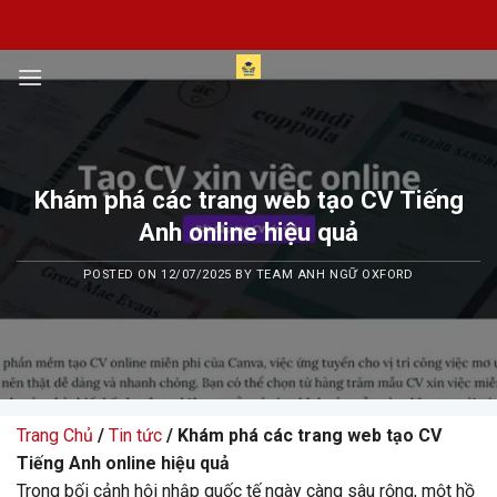
Skip
to
content
Khám phá các trang web tạo CV Tiếng
Anh online hiệu quả
POSTED ON
12/07/2025
BY
TEAM ANH NGỮ OXFORD
Trang Chủ
/
Tin tức
/ Khám phá các trang web tạo CV
Tiếng Anh online hiệu quả
Trong bối cảnh hội nhập quốc tế ngày càng sâu rộng, một hồ