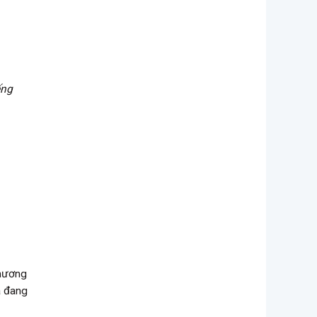
ếng
phương
à đang