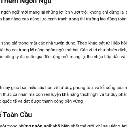
c Thêm Ngôn Ngữ
ngôn ngữ mới mang lại những lợi ích vượt trội, không chỉ dừng lại 
úp bạn nâng cao năng lực cạnh tranh trong thị trường lao động toàn
n sáng giá trong mắt các nhà tuyển dụng. Theo khảo sát từ Hiệp hộ
t họ coi trọng kỹ năng ngôn ngữ thứ hai. Các vị trí như phiên dịch
các công ty đa quốc gia đều rộng mở, mang lại thu nhập hấp dẫn và
 này giúp bạn hiểu sâu hơn về tư duy, phong tục, và lối sống của 
 thức cá nhân mà còn rèn luyện khả năng thích nghi và tư duy phản
c quốc tế và đạt được thành công bền vững.
ế Toàn Cầu
à một trong những
ngôn ngữ phổ biến
nhất thế giới, chỉ sau tiếng An