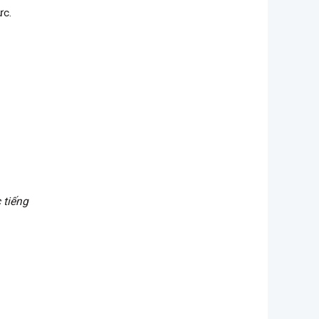
ực.
 tiếng