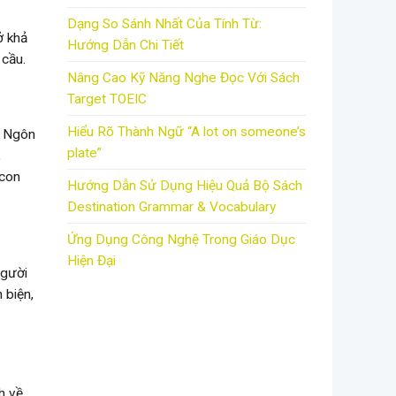
Dạng So Sánh Nhất Của Tính Từ:
ở khả
Hướng Dẫn Chi Tiết
 cầu.
Nâng Cao Kỹ Năng Nghe Đọc Với Sách
Target TOEIC
Hiểu Rõ Thành Ngữ “A lot on someone’s
i Ngôn
plate”
,
 con
Hướng Dẫn Sử Dụng Hiệu Quả Bộ Sách
Destination Grammar & Vocabulary
Ứng Dụng Công Nghệ Trong Giáo Dục
Hiện Đại
người
 biện,
h về