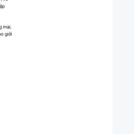
tập
g mại,
o giới