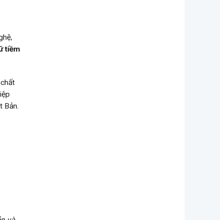
ghệ,
ữ tiềm
 chất
iệp
t Bản.
ản và