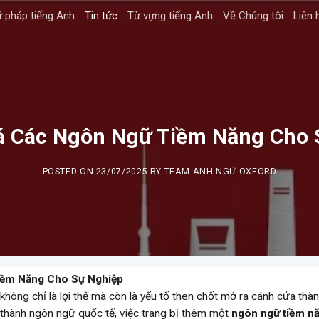
 pháp tiếng Anh
Tin tức
Từ vựng tiếng Anh
Về Chúng tôi
Liên 
 Các Ngôn Ngữ Tiềm Năng Cho 
POSTED ON
23/07/2025
BY
TEAM ANH NGỮ OXFORD
ềm Năng Cho Sự Nghiệp
không chỉ là lợi thế mà còn là yếu tố then chốt mở ra cánh cửa thà
ở thành ngôn ngữ quốc tế, việc trang bị thêm một
ngôn ngữ tiềm n