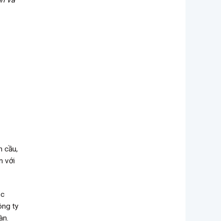
n cầu,
n với
ục
ông ty
àn.