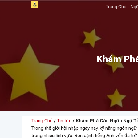
Skip
Trang Chủ
Ngữ
to
content
Khám Phá
Trang Chủ
/
Tin tức
/ Khám Phá Các Ngôn Ngữ Ti
Trong thế giới hội nhập ngày nay, kỹ năng ngôn ngữ 
trong nhiều lĩnh vực. Bên cạnh tiếng Anh vốn đã tr