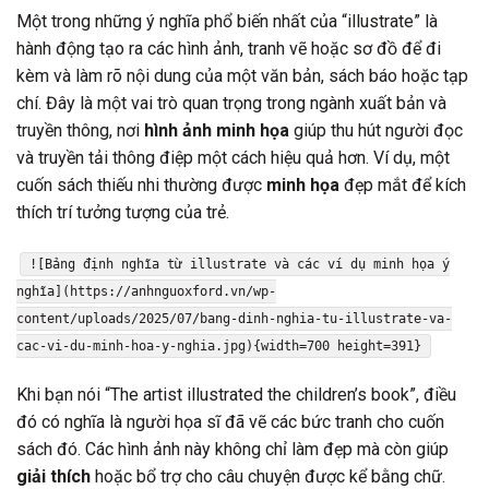
Một trong những ý nghĩa phổ biến nhất của “illustrate” là
hành động tạo ra các hình ảnh, tranh vẽ hoặc sơ đồ để đi
kèm và làm rõ nội dung của một văn bản, sách báo hoặc tạp
chí. Đây là một vai trò quan trọng trong ngành xuất bản và
truyền thông, nơi
hình ảnh minh họa
giúp thu hút người đọc
và truyền tải thông điệp một cách hiệu quả hơn. Ví dụ, một
cuốn sách thiếu nhi thường được
minh họa
đẹp mắt để kích
thích trí tưởng tượng của trẻ.
![Bảng định nghĩa từ illustrate và các ví dụ minh họa ý
nghĩa](https://anhnguoxford.vn/wp-
content/uploads/2025/07/bang-dinh-nghia-tu-illustrate-va-
cac-vi-du-minh-hoa-y-nghia.jpg){width=700 height=391}
Khi bạn nói “The artist illustrated the children’s book”, điều
đó có nghĩa là người họa sĩ đã vẽ các bức tranh cho cuốn
sách đó. Các hình ảnh này không chỉ làm đẹp mà còn giúp
giải thích
hoặc bổ trợ cho câu chuyện được kể bằng chữ.