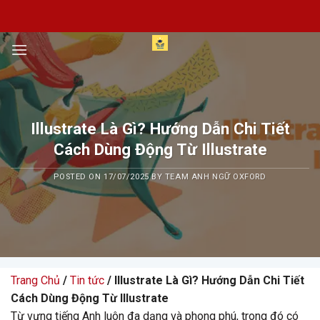
Skip
to
content
Illustrate Là Gì? Hướng Dẫn Chi Tiết
Cách Dùng Động Từ Illustrate
POSTED ON
17/07/2025
BY
TEAM ANH NGỮ OXFORD
Trang Chủ
/
Tin tức
/ Illustrate Là Gì? Hướng Dẫn Chi Tiết
Cách Dùng Động Từ Illustrate
Từ vựng tiếng Anh luôn đa dạng và phong phú, trong đó có