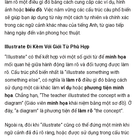
làm rõ một điều gì đó bằng cách cung cấp các ví dụ, hình
ảnh hoặc
biểu đồ
. Việc nắm vững các cấu trúc câu phổ biến
sẽ giúp bạn áp dụng từ này một cách tự nhiên và chính xác
trong các ngữ cảnh khác nhau của tiếng Anh, từ giao tiếp
hàng ngày đến văn phong học thuật.
Illustrate Đi Kèm Với Giới Từ Phù Hợp
“Illustrate” có thể kết hợp với một số giới từ để
minh họa
mối quan hệ giữa hành động làm rõ và đối tượng được làm
rõ. Cấu trúc phổ biến nhất là “illustrate something with
something else”, có nghĩa là
làm rõ
điều gì đó bằng cách
sử dụng một cái khác làm
ví dụ
hoặc
phương tiện minh
họa
. Chẳng hạn, “The teacher illustrated the concept with a
diagram” (Giáo viên
minh họa
khái niệm bằng một sơ đồ). Ở
đây, “a diagram” là phương tiện để
làm rõ
“the concept”.
Ngoài ra, đôi khi “illustrate” cũng có thể đứng một mình khi
ngữ cảnh đã đủ rõ ràng, hoặc được sử dụng trong cấu trúc