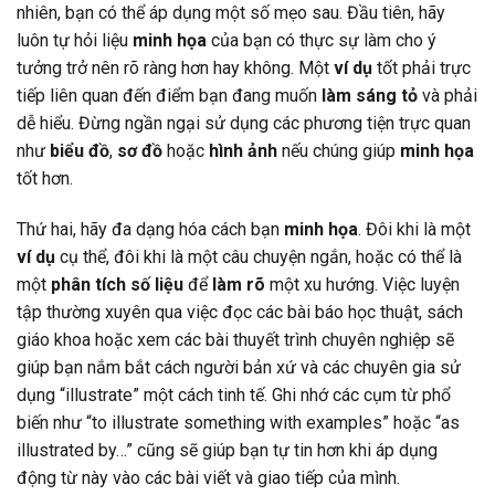
nhiên, bạn có thể áp dụng một số mẹo sau. Đầu tiên, hãy
luôn tự hỏi liệu
minh họa
của bạn có thực sự làm cho ý
tưởng trở nên rõ ràng hơn hay không. Một
ví dụ
tốt phải trực
tiếp liên quan đến điểm bạn đang muốn
làm sáng tỏ
và phải
dễ hiểu. Đừng ngần ngại sử dụng các phương tiện trực quan
như
biểu đồ
,
sơ đồ
hoặc
hình ảnh
nếu chúng giúp
minh họa
tốt hơn.
Thứ hai, hãy đa dạng hóa cách bạn
minh họa
. Đôi khi là một
ví dụ
cụ thể, đôi khi là một câu chuyện ngắn, hoặc có thể là
một
phân tích số liệu
để
làm rõ
một xu hướng. Việc luyện
tập thường xuyên qua việc đọc các bài báo học thuật, sách
giáo khoa hoặc xem các bài thuyết trình chuyên nghiệp sẽ
giúp bạn nắm bắt cách người bản xứ và các chuyên gia sử
dụng “illustrate” một cách tinh tế. Ghi nhớ các cụm từ phổ
biến như “to illustrate something with examples” hoặc “as
illustrated by…” cũng sẽ giúp bạn tự tin hơn khi áp dụng
động từ này vào các bài viết và giao tiếp của mình.