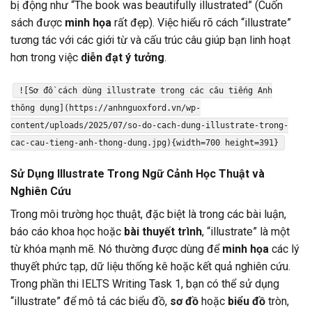
bị động như “The book was beautifully illustrated” (Cuốn
sách được
minh họa
rất đẹp). Việc hiểu rõ cách “illustrate”
tương tác với các giới từ và cấu trúc câu giúp bạn linh hoạt
hơn trong việc
diễn đạt ý tưởng
.
![Sơ đồ cách dùng illustrate trong các câu tiếng Anh
thông dụng](https://anhnguoxford.vn/wp-
content/uploads/2025/07/so-do-cach-dung-illustrate-trong-
cac-cau-tieng-anh-thong-dung.jpg){width=700 height=391}
Sử Dụng Illustrate Trong Ngữ Cảnh Học Thuật và
Nghiên Cứu
Trong môi trường học thuật, đặc biệt là trong các bài luận,
báo cáo khoa học hoặc
bài thuyết trình
, “illustrate” là một
từ khóa mạnh mẽ. Nó thường được dùng để
minh họa
các lý
thuyết phức tạp, dữ liệu thống kê hoặc kết quả nghiên cứu.
Trong phần thi IELTS Writing Task 1, bạn có thể sử dụng
“illustrate” để mô tả các biểu đồ,
sơ đồ
hoặc
biểu đồ
tròn,