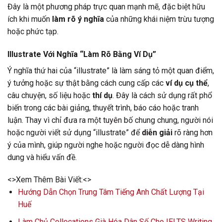
Đây là một phương pháp trực quan mạnh mẽ, đặc biệt hữu
ích khi muốn
làm rõ ý nghĩa
của những khái niệm trừu tượng
hoặc phức tạp.
Illustrate Với Nghĩa “Làm Rõ Bằng Ví Dụ”
Ý nghĩa thứ hai của “illustrate” là làm sáng tỏ một quan điểm,
ý tưởng hoặc sự thật bằng cách cung cấp các
ví dụ cụ thể
,
câu chuyện, số liệu hoặc
thí dụ
. Đây là cách sử dụng rất phổ
biến trong các bài giảng, thuyết trình, báo cáo hoặc tranh
luận. Thay vì chỉ đưa ra một tuyên bố chung chung, người nói
hoặc người viết sử dụng “illustrate” để
diễn giải
rõ ràng hơn
ý của mình, giúp người nghe hoặc người đọc dễ dàng hình
dung và hiểu vấn đề.
<>Xem Thêm Bài Viết:<>
Hướng Dẫn Chọn Trung Tâm Tiếng Anh Chất Lượng Tại
Huế
Làm Chủ Collocations Già Hóa Dân Số Cho IELTS Writing