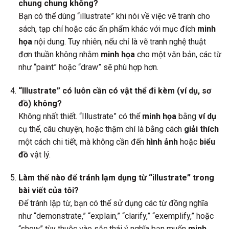
chung chung không?
Bạn có thể dùng “illustrate” khi nói về việc vẽ tranh cho
sách, tạp chí hoặc các ấn phẩm khác với mục đích
minh
họa
nội dung. Tuy nhiên, nếu chỉ là vẽ tranh nghệ thuật
đơn thuần không nhằm
minh họa
cho một văn bản, các từ
như “paint” hoặc “draw” sẽ phù hợp hơn.
“Illustrate” có luôn cần có vật thể đi kèm (ví dụ, sơ
đồ) không?
Không nhất thiết. “Illustrate” có thể
minh họa
bằng
ví dụ
cụ thể, câu chuyện, hoặc thậm chí là bằng cách
giải thích
một cách chi tiết, mà không cần đến
hình ảnh
hoặc
biểu
đồ
vật lý.
Làm thế nào để tránh lạm dụng từ “illustrate” trong
bài viết của tôi?
Để tránh lặp từ, bạn có thể sử dụng các từ đồng nghĩa
như “demonstrate,” “explain,” “clarify,” “exemplify,” hoặc
“show” tùy thuộc vào sắc thái ý nghĩa bạn muốn
minh