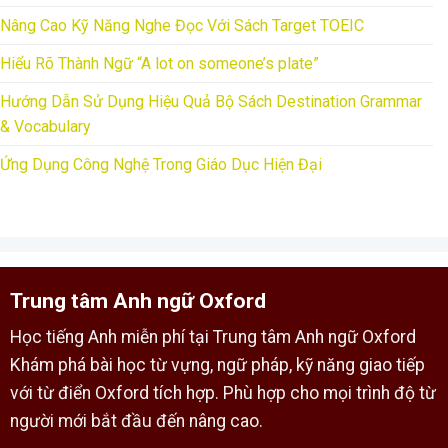
Nâng Cao Kỹ Năng Nghe Đọc Với Sách Target TOEIC
Hiểu Rõ Thành Ngữ “A lot on someone’s plate”
Hướng Dẫn Sử Dụng Hiệu Quả Bộ Sách Destination Grammar
& Vocabulary
Ứng Dụng Công Nghệ Trong Giáo Dục Hiện Đại
Trung tâm Anh ngữ Oxford
Học tiếng Anh miễn phí tại Trung tâm Anh ngữ Oxford
Khám phá bài học từ vựng, ngữ pháp, kỹ năng giao tiếp
với từ điển Oxford tích hợp. Phù hợp cho mọi trình độ từ
người mới bắt đầu đến nâng cao.