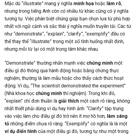
Mặc dù “illustrate” mang ý nghĩa
minh họa
hoặc
làm rõ
,
nhưng trong tiếng Anh còn có nhiều từ khác cũng có ý nghĩa
tương tự. Việc phân biệt chúng giúp bạn chọn lựa từ phù hợp
nhất với ngữ cảnh và sắc thái ý nghĩa muốn truyền tải. Các từ
như “demonstrate”, “explain”, “clarify”, “exemplify” đều có
thể thay thế “illustrate” trong một số tình huống nhất định,
nhưng mỗi từ lại có một trọng tâm khác nhau.
“Demonstrate” thường nhấn mạnh việc
chứng minh
một
điều gì đó thông qua hành động hoặc bằng chứng thực
nghiệm, thường là làm mẫu hoặc cho thấy cách thức hoạt
động. Ví dụ, “The scientist demonstrated the experiment”
(Nhà khoa học
chứng minh
thí nghiệm). Trong khi đó,
“explain” chỉ đơn thuần là
giải thích
một cách rõ ràng, không
nhất thiết phải dùng ví dụ hay hình ảnh. “Clarify” tập trung
vào việc làm cho điều gì đó trở nên ít mơ hồ hơn,
làm sáng
tỏ
những điểm chưa rõ ràng. “Exemplify” có nghĩa là là một
ví dụ điển hình
của một điều gì đó, tương tự như một trong