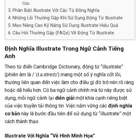
Cứu
Phân Biệt Illustrate Với Các Từ Đồng Nghĩa
Những Lỗi Thường Gặp Khi Sử Dụng Động Từ Illustrate
Mẹo Nâng Cao Kỹ Năng Sử Dụng Illustrate Hiệu Quả
Câu Hỏi Thường Gặp (FAQs) Về Động Từ Illustrate
Định Nghĩa Illustrate Trong Ngữ Cảnh Tiếng
Anh
Theo từ điển Cambridge Dictionary, động từ “illustrate”
(phiên âm là /ˈɪl.ə.streɪt/) mang một số ý nghĩa cốt lõi,
thường liên quan đến việc làm cho điều gì đó trở nên rõ ràng
hoặc dễ hiểu hơn. Có ba ngữ cảnh chính mà từ này được sử
dụng, mỗi ngữ cảnh lại
diễn giải
một khía cạnh riêng biệt
của việc truyền tải thông tin. Việc nắm vững các
định nghĩa
cơ bản
này là bước đầu tiên để sử dụng từ “illustrate” một
cách thành thạo.
Illustrate Với Nghĩa “Vẽ Hình Minh Họa”