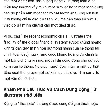
cho một đặc điểm, tình huống, hoặc xu hướng nhất định.
Điều này thường xảy ra khi một sự việc hoặc một hành động
nào đó
phản ánh
một cách rõ nét một hiện tượng lớn hơn.
Đây không chỉ là việc đưa ra ví dụ mà bản thân sự vật, sự
việc đó đã
minh chứng
cho một điều gì đó.
Ví dụ, câu “The recent economic crisis illustrates the
fragility of the global financial system” (Cuộc khủng hoảng
kinh tế gần đây
minh họa
sự mong manh của hệ thống tài
chính toàn cầu) ngụ ý rằng cuộc khủng hoảng đó chính là
một bằng chứng rõ ràng, một
ví dụ
sống động cho sự yếu
kém của hệ thống. Nó giúp người đọc nhận ra một sự thật
tổng quát thông qua một sự kiện cụ thể, giúp
làm sáng tỏ
một vấn đề lớn hơn.
Khám Phá Cấu Trúc Và Cách Dùng Động Từ
Illustrate Phổ Biến
Động từ “illustrate” thường được dùng để giải thích hoặc