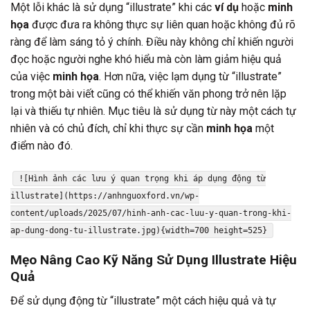
Một lỗi khác là sử dụng “illustrate” khi các
ví dụ
hoặc
minh
họa
được đưa ra không thực sự liên quan hoặc không đủ rõ
ràng để làm sáng tỏ ý chính. Điều này không chỉ khiến người
đọc hoặc người nghe khó hiểu mà còn làm giảm hiệu quả
của việc
minh họa
. Hơn nữa, việc lạm dụng từ “illustrate”
trong một bài viết cũng có thể khiến văn phong trở nên lặp
lại và thiếu tự nhiên. Mục tiêu là sử dụng từ này một cách tự
nhiên và có chủ đích, chỉ khi thực sự cần
minh họa
một
điểm nào đó.
![Hình ảnh các lưu ý quan trọng khi áp dụng động từ
illustrate](https://anhnguoxford.vn/wp-
content/uploads/2025/07/hinh-anh-cac-luu-y-quan-trong-khi-
ap-dung-dong-tu-illustrate.jpg){width=700 height=525}
Mẹo Nâng Cao Kỹ Năng Sử Dụng Illustrate Hiệu
Quả
Để sử dụng động từ “illustrate” một cách hiệu quả và tự