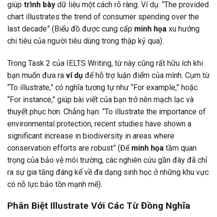
giúp
trình bày
dữ liệu một cách rõ ràng. Ví dụ: “The provided
chart illustrates the trend of consumer spending over the
last decade” (Biểu đồ được cung cấp
minh họa
xu hướng
chi tiêu của người tiêu dùng trong thập kỷ qua).
Trong Task 2 của IELTS Writing, từ này cũng rất hữu ích khi
bạn muốn đưa ra
ví dụ
để hỗ trợ luận điểm của mình. Cụm từ
“To illustrate,” có nghĩa tương tự như “For example,” hoặc
“For instance,” giúp bài viết của bạn trở nên mạch lạc và
thuyết phục hơn. Chẳng hạn: “To illustrate the importance of
environmental protection, recent studies have shown a
significant increase in biodiversity in areas where
conservation efforts are robust” (Để
minh họa
tầm quan
trọng của bảo vệ môi trường, các nghiên cứu gần đây đã chỉ
ra sự gia tăng đáng kể về đa dạng sinh học ở những khu vực
có nỗ lực bảo tồn mạnh mẽ).
Phân Biệt Illustrate Với Các Từ Đồng Nghĩa