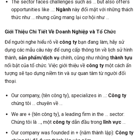
The sector faces challenges such as … but also offers
opportunities like …:
Ngành
này đối mặt với những thách
thức như … nhưng cũng mang lại cơ hội như …
Giới Thiệu Chi Tiết Về Doanh Nghiệp và Tổ Chức
Để người nghe hiểu rõ về
công ty
bạn đang làm, hãy sử
dụng các mẫu câu này để cung cấp thông tin về lịch sử hình
thành,
sản phẩm/dịch vụ
chính, cũng như những
thành tựu
nổi bật của tổ chức. Việc giới thiệu về
công ty
một cách ấn
tượng sẽ tạo dựng niềm tin và sự quan tâm từ người đối
thoại.
Our company, (tên công ty), specializes in …:
Công ty
chúng tôi … chuyên về …
We are + (tên công ty), a leading firm in the … sector:
Chúng tôi là …, một
công ty
dẫn đầu trong
lĩnh vực
…
Our company was founded in + (năm thành lập):
Công ty