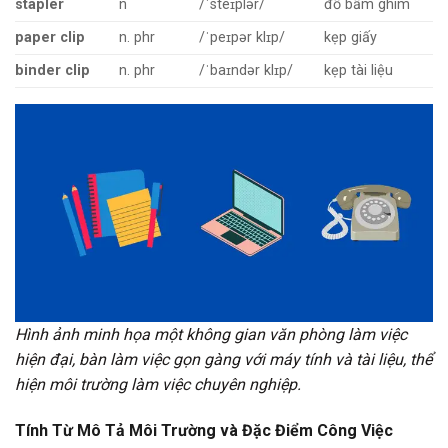
stapler
n
/ˈsteɪplər/
đồ bấm ghim
paper clip
n. phr
/ˈpeɪpər klɪp/
kẹp giấy
binder clip
n. phr
/ˈbaɪndər klɪp/
kẹp tài liệu
Hình ảnh minh họa một không gian văn phòng làm việc
hiện đại, bàn làm việc gọn gàng với máy tính và tài liệu, thể
hiện môi trường làm việc chuyên nghiệp.
Tính Từ Mô Tả Môi Trường và Đặc Điểm Công Việc