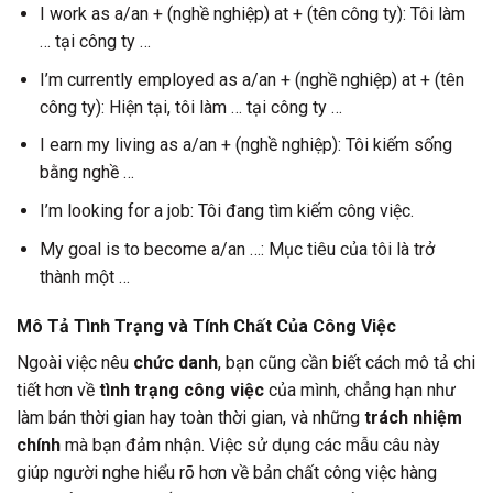
I work as a/an + (nghề nghiệp) at + (tên công ty): Tôi làm
… tại công ty …
I’m currently employed as a/an + (nghề nghiệp) at + (tên
công ty): Hiện tại, tôi làm … tại công ty …
I earn my living as a/an + (nghề nghiệp): Tôi kiếm sống
bằng nghề …
I’m looking for a job: Tôi đang tìm kiếm công việc.
My goal is to become a/an …: Mục tiêu của tôi là trở
thành một …
Mô Tả Tình Trạng và Tính Chất Của Công Việc
Ngoài việc nêu
chức danh
, bạn cũng cần biết cách mô tả chi
tiết hơn về
tình trạng công việc
của mình, chẳng hạn như
làm bán thời gian hay toàn thời gian, và những
trách nhiệm
chính
mà bạn đảm nhận. Việc sử dụng các mẫu câu này
giúp người nghe hiểu rõ hơn về bản chất công việc hàng