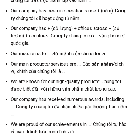
chúng tôi đã được thành lập vào năm …
Our company has been in operation since + (năm):
Công
ty
chúng tôi đã hoạt động từ năm …
Our company has + (số lượng) + offices across + (số
lượng) + countries:
Công ty
chúng tôi có … văn phòng ở …
quốc gia.
Our mission is to …:
Sứ mệnh
của chúng tôi là …
Our main products/services are …: Các
sản phẩm
/dịch
vụ chính của chúng tôi là …
We are known for our high-quality products: Chúng tôi
được biết đến với những
sản phẩm
chất lượng cao.
Our company has received numerous awards, including
…:
Công ty
chúng tôi đã nhận nhiều giải thưởng, bao gồm
…
We are proud of our achievements in …: Chúng tôi tự hào
về các
thành tựu
trong lĩnh vực …