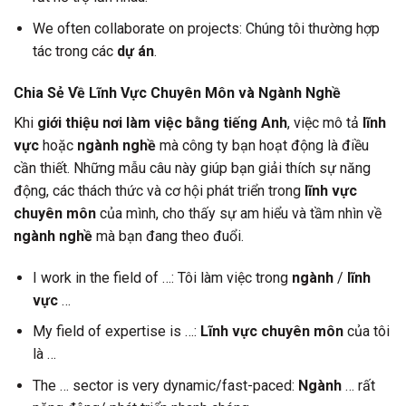
We often collaborate on projects: Chúng tôi thường hợp
tác trong các
dự án
.
Chia Sẻ Về Lĩnh Vực Chuyên Môn và Ngành Nghề
Khi
giới thiệu nơi làm việc bằng tiếng Anh
, việc mô tả
lĩnh
vực
hoặc
ngành nghề
mà công ty bạn hoạt động là điều
cần thiết. Những mẫu câu này giúp bạn giải thích sự năng
động, các thách thức và cơ hội phát triển trong
lĩnh vực
chuyên môn
của mình, cho thấy sự am hiểu và tầm nhìn về
ngành nghề
mà bạn đang theo đuổi.
I work in the field of …: Tôi làm việc trong
ngành
/
lĩnh
vực
…
My field of expertise is …:
Lĩnh vực chuyên môn
của tôi
là …
The … sector is very dynamic/fast-paced:
Ngành
… rất