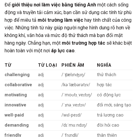
Để
giới thiệu nơi làm việc bằng tiếng Anh
một cách sống
động và truyền tải cảm xúc, bạn cần sử dụng các tính từ phù
hợp để miêu tả
môi trường làm việc
hay tính chất của công
việc. Những tính từ này giúp người nghe hình dung rõ hơn về
không khí, văn hóa và mức độ thử thách mà bạn đối mặt
hàng ngày. Chẳng hạn, một
môi trường hợp tác
sẽ khác biệt
hoàn toàn với một nơi
áp lực cao
.
TỪ
TỪ LOẠI
PHIÊN ÂM
NGHĨA
challenging
adj
/ˈʧælɪnʤɪŋ/
thử thách
collaborative
adj
/kəˈlæbərətɪv/
hợp tác
motivating
adj
/ˈmoʊtɪˌveɪtɪŋ/
có động lực
innovative
adj
/ˈɪnəˌveɪtɪv/
đổi mới, sáng tạo
well-paid
adj
/wɛl-peɪd/
trả lương cao
demanding
adj
/dɪˈmɑːndɪŋ/
đòi hỏi cao
friendly
adj
/ˈfrɛndli/
thân thiện