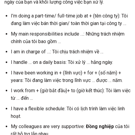
ngày của bạn và khối lượng công việc bạn xử lý.
I’m doing a part-time/ full-time job at + (tên công ty): Tôi
đang làm việc bán thời gian/ toàn thời gian tại công ty …
My main responsibilities include …: Những trách nhiệm
chính của tôi bao gồm …
I am in charge of …: Tôi chịu trách nhiệm về …
I handle … on a daily basis: Tôi xử lý … hằng ngày.
I have been working in + (lĩnh vực) + for + (số năm) +
years: Tôi đang làm việc trong lĩnh vực … được … năm.
I work from + (giờ bắt đầu)+ to (giờ kết thúc): Tôi làm việc
từ … đến …
I have a flexible schedule: Tôi có lịch trình làm việc linh
hoạt.
My colleagues are very supportive:
Đồng nghiệp
của tôi
rất hỗ trợ lẫn nhau.