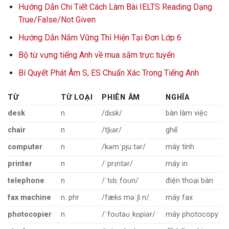
Hướng Dẫn Chi Tiết Cách Làm Bài IELTS Reading Dạng
True/False/Not Given
Hướng Dẫn Nắm Vững Thì Hiện Tại Đơn Lớp 6
Bộ từ vựng tiếng Anh về mua sắm trực tuyến
Bí Quyết Phát Âm S, ES Chuẩn Xác Trong Tiếng Anh
TỪ
TỪ LOẠI
PHIÊN ÂM
NGHĨA
desk
n
/dɛsk/
bàn làm việc
chair
n
/tʃɛər/
ghế
computer
n
/kəmˈpjuːtər/
máy tính
printer
n
/ˈprɪntər/
máy in
telephone
n
/ˈtɛlɪˌfoʊn/
điện thoại bàn
fax machine
n. phr
/fæks məˈʃiːn/
máy fax
photocopier
n
/ˈfoʊtəʊˌkɒpiər/
máy photocopy