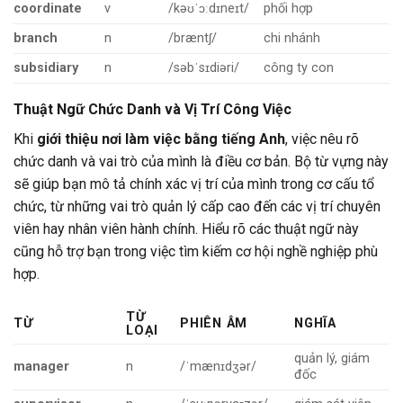
coordinate
v
/kəʊˈɔːdɪneɪt/
phối hợp
branch
n
/bræntʃ/
chi nhánh
subsidiary
n
/səbˈsɪdiəri/
công ty con
Thuật Ngữ Chức Danh và Vị Trí Công Việc
Khi
giới thiệu nơi làm việc bằng tiếng Anh
, việc nêu rõ
chức danh và vai trò của mình là điều cơ bản. Bộ từ vựng này
sẽ giúp bạn mô tả chính xác vị trí của mình trong cơ cấu tổ
chức, từ những vai trò quản lý cấp cao đến các vị trí chuyên
viên hay nhân viên hành chính. Hiểu rõ các thuật ngữ này
cũng hỗ trợ bạn trong việc tìm kiếm cơ hội nghề nghiệp phù
hợp.
TỪ
TỪ
PHIÊN ÂM
NGHĨA
LOẠI
quản lý, giám
manager
n
/ˈmænɪdʒər/
đốc