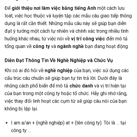
Để
giới thiệu nơi làm việc bằng tiếng Anh
một cách lưu
loát, việc học thuộc và luyện tập các mẫu câu giao tiếp thông
dụng là rất cần thiết. Những mẫu câu này sẽ giúp bạn diễn
đạt ý tưởng một cách tự nhiên và chính xác trong nhiều tình
huống khác nhau, từ việc nói về
vị trí công việc
đến mô tả
tổng quan về
công ty
và
ngành nghề
bạn đang hoạt động.
Diễn Đạt Thông Tin Về Nghề Nghiệp và Chức Vụ
Khi có ai đó hỏi về
nghề nghiệp
của bạn, việc sử dụng các
cấu trúc câu chuẩn sẽ giúp bạn tự tin trả lời. Dưới đây là
những cách phổ biến để mô tả
chức danh
và vị trí hiện tại
của bạn trong một công ty hoặc tổ chức. Hãy ghi nhớ rằng,
việc thay đổi linh hoạt các cụm từ sẽ giúp câu nói của bạn
không bị lặp lại.
I am a/an + (nghề nghiệp) at + (tên công ty): Tôi là … tại
công ty …