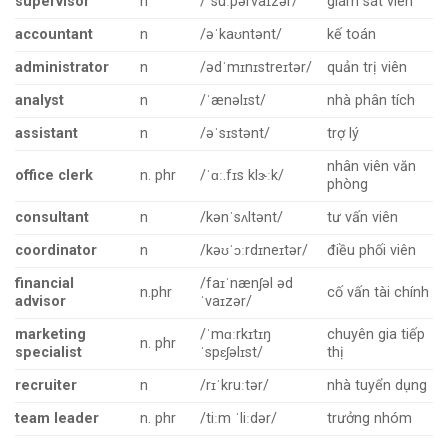
supervisor
n
/ˈsuːpərvaɪzər/
giám sát viên
accountant
n
/əˈkaʊntənt/
kế toán
administrator
n
/ədˈmɪnɪstreɪtər/
quản trị viên
analyst
n
/ˈænəlɪst/
nhà phân tích
assistant
n
/əˈsɪstənt/
trợ lý
nhân viên văn
office clerk
n. phr
/ˈɑː.fɪs klɝːk/
phòng
consultant
n
/kənˈsʌltənt/
tư vấn viên
coordinator
n
/kəʊˈɔːrdɪneɪtər/
điều phối viên
financial
/faɪˈnænʃəl əd
n.phr
cố vấn tài chính
advisor
ˈvaɪzər/
marketing
/ˈmɑːrkɪtɪŋ
chuyên gia tiếp
n. phr
specialist
ˈspɛʃəlɪst/
thị
recruiter
n
/rɪˈkruːtər/
nhà tuyển dụng
team leader
n. phr
/tiːm ˈliːdər/
trưởng nhóm