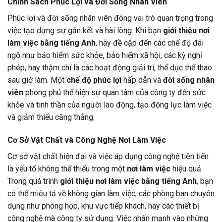
Chính Sách Phúc Lợi và Đời Sống Nhân Viên
Phúc lợi và đời sống nhân viên đóng vai trò quan trọng trong
việc tạo dựng sự gắn kết và hài lòng. Khi bạn
giới thiệu nơi
làm việc bằng tiếng Anh
, hãy đề cập đến các chế độ đãi
ngộ như bảo hiểm sức khỏe, bảo hiểm xã hội, các kỳ nghỉ
phép, hay thậm chí là các hoạt động giải trí, thể dục thể thao
sau giờ làm. Một
chế độ phúc lợi
hấp dẫn và
đời sống nhân
viên
phong phú thể hiện sự quan tâm của công ty đến sức
khỏe và tinh thần của người lao động, tạo động lực làm việc
và giảm thiểu căng thẳng.
Cơ Sở Vật Chất và Công Nghệ Nơi Làm Việc
Cơ sở vật chất hiện đại và việc áp dụng công nghệ tiên tiến
là yếu tố không thể thiếu trong một
nơi làm việc
hiệu quả.
Trong quá trình
giới thiệu nơi làm việc bằng tiếng Anh
, bạn
có thể miêu tả về không gian làm việc, các phòng ban chuyên
dụng như phòng họp, khu vực tiếp khách, hay các thiết bị
công nghệ mà công ty sử dụng. Việc nhấn mạnh vào những