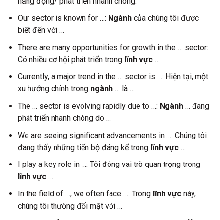
năng động/ phát triển nhanh chóng.
Our sector is known for …:
Ngành
của chúng tôi được
biết đến với …
There are many opportunities for growth in the … sector:
Có nhiều cơ hội phát triển trong
lĩnh vực
…
Currently, a major trend in the … sector is …: Hiện tại, một
xu hướng chính trong
ngành
… là …
The … sector is evolving rapidly due to …:
Ngành
… đang
phát triển nhanh chóng do …
We are seeing significant advancements in …: Chúng tôi
đang thấy những tiến bộ đáng kể trong
lĩnh vực
…
I play a key role in …: Tôi đóng vai trò quan trọng trong
lĩnh vực
…
In the field of …, we often face …: Trong
lĩnh vực
này,
chúng tôi thường đối mặt với …