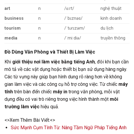
art
n
/ɑ:rt/
nghệ thuật
business
n
/ˈbɪznəs/
kinh doanh
tourism
n
/ˈtʊrɪzəm/
du lịch
media
n
/ˈmiːdiə/
truyền thông
Đồ Dùng Văn Phòng và Thiết Bị Làm Việc
Khi
giới thiệu nơi làm việc bằng tiếng Anh
, đôi khi bạn cần
mô tả về các vật dụng hoặc thiết bị bạn sử dụng hàng ngày.
Các từ vựng này giúp bạn hình dung rõ ràng hơn về không
gian làm việc và các công cụ hỗ trợ công việc. Từ chiếc
máy
tính
trên bàn đến chiếc
máy in
trong văn phòng, mỗi vật
dụng đều có vai trò riêng trong việc hình thành một
môi
trường làm việc
hiệu quả.
<>Xem Thêm Bài Viết:<>
Sức Mạnh Cụm Tính Từ: Nâng Tầm Ngữ Pháp Tiếng Anh