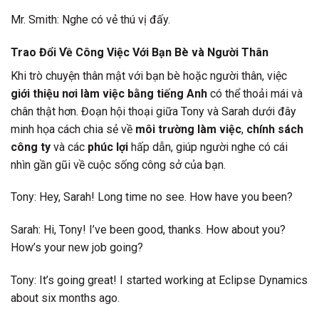
Mr. Smith: Nghe có vẻ thú vị đấy.
Trao Đổi Về Công Việc Với Bạn Bè và Người Thân
Khi trò chuyện thân mật với bạn bè hoặc người thân, việc
giới thiệu nơi làm việc bằng tiếng Anh
có thể thoải mái và
chân thật hơn. Đoạn hội thoại giữa Tony và Sarah dưới đây
minh họa cách chia sẻ về
môi trường làm việc
,
chính sách
công ty
và các
phúc lợi
hấp dẫn, giúp người nghe có cái
nhìn gần gũi về cuộc sống công sở của bạn.
Tony: Hey, Sarah! Long time no see. How have you been?
Sarah: Hi, Tony! I’ve been good, thanks. How about you?
How’s your new job going?
Tony: It’s going great! I started working at Eclipse Dynamics
about six months ago.