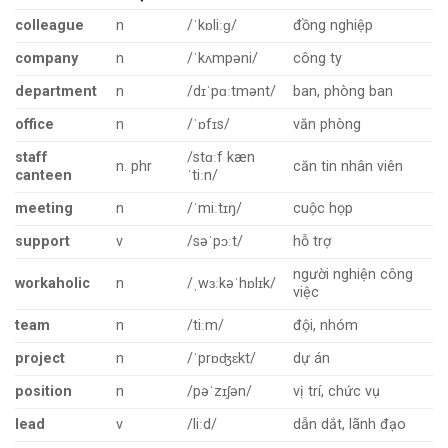
colleague
n
/ˈkɒliːɡ/
đồng nghiệp
company
n
/ˈkʌmpəni/
công ty
department
n
/dɪˈpɑːtmənt/
ban, phòng ban
office
n
/ˈɒfɪs/
văn phòng
staff
/stɑːf kæn
n. phr
căn tin nhân viên
canteen
ˈtiːn/
meeting
n
/ˈmiːtɪŋ/
cuộc họp
support
v
/səˈpɔːt/
hỗ trợ
người nghiện công
workaholic
n
/ˌwɜːkəˈhɒlɪk/
việc
team
n
/tiːm/
đội, nhóm
project
n
/ˈprɒʤɛkt/
dự án
position
n
/pəˈzɪʃən/
vị trí, chức vụ
lead
v
/liːd/
dẫn dắt, lãnh đạo