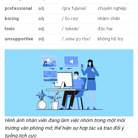
professional
adj
/prəˈfɛʃənəl/
chuyên nghiệp
boring
adj
/ˈbɔːrɪŋ/
nhàm chán
toxic
adj
/ˈtɒksɪk/
độc hại
unsupportive
adj
/ˌʌnsəˈpɔːrtɪv/
không hỗ trợ
Hình ảnh nhân viên đang làm việc nhóm trong một môi
trường văn phòng mở, thể hiện sự hợp tác và trao đổi ý
tưởng tích cực.