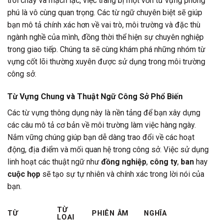
trôi chảy và mạch lạc, việc trang bị một vốn từ vựng phong
phú là vô cùng quan trọng. Các từ ngữ chuyên biệt sẽ giúp
bạn mô tả chính xác hơn về vai trò, môi trường và đặc thù
ngành nghề của mình, đồng thời thể hiện sự chuyên nghiệp
trong giao tiếp. Chúng ta sẽ cùng khám phá những nhóm từ
vựng cốt lõi thường xuyên được sử dụng trong môi trường
công sở.
Từ Vựng Chung và Thuật Ngữ Công Sở Phổ Biến
Các từ vựng thông dụng này là nền tảng để bạn xây dựng
các câu mô tả cơ bản về môi trường làm việc hàng ngày.
Nắm vững chúng giúp bạn dễ dàng trao đổi về các hoạt
động, địa điểm và mối quan hệ trong công sở. Việc sử dụng
linh hoạt các thuật ngữ như
đồng nghiệp
,
công ty
,
ban
hay
cuộc họp
sẽ tạo sự tự nhiên và chính xác trong lời nói của
bạn.
TỪ
TỪ
PHIÊN ÂM
NGHĨA
LOẠI