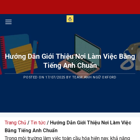
Skip
to
content
Hướng Dẫn Giới Thiệu Nơi Làm Việc Bằng
Tiếng Anh Chuẩn
POSTED ON
17/07/2025
BY
TEAM ANH NGỮ OXFORD
Trang Chủ
/
Tin tức
/ Hướng Dẫn Giới Thiệu Nơi Làm Việc
Bằng Tiếng Anh Chuẩn
Trong môi trường làm việc toàn cầu hóa hiện nay, khả năng