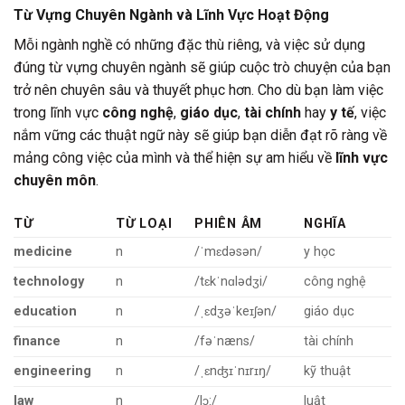
Từ Vựng Chuyên Ngành và Lĩnh Vực Hoạt Động
Mỗi ngành nghề có những đặc thù riêng, và việc sử dụng
đúng từ vựng chuyên ngành sẽ giúp cuộc trò chuyện của bạn
trở nên chuyên sâu và thuyết phục hơn. Cho dù bạn làm việc
trong lĩnh vực
công nghệ
,
giáo dục
,
tài chính
hay
y tế
, việc
nắm vững các thuật ngữ này sẽ giúp bạn diễn đạt rõ ràng về
mảng công việc của mình và thể hiện sự am hiểu về
lĩnh vực
chuyên môn
.
TỪ
TỪ LOẠI
PHIÊN ÂM
NGHĨA
medicine
n
/ˈmɛdəsən/
y học
technology
n
/tɛkˈnɑlədʒi/
công nghệ
education
n
/ˌɛdʒəˈkeɪʃən/
giáo dục
finance
n
/fəˈnæns/
tài chính
engineering
n
/ˌɛnʤɪˈnɪrɪŋ/
kỹ thuật
law
n
/lɔ:/
luật