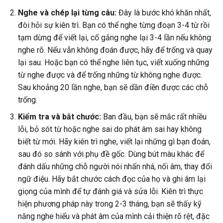
Nghe và chép lại từng câu:
Đây là bước khó khăn nhất,
đòi hỏi sự kiên trì. Bạn có thể nghe từng đoạn 3-4 từ rồi
tạm dừng để viết lại, cố gắng nghe lại 3-4 lần nếu không
nghe rõ. Nếu vẫn không đoán được, hãy để trống và quay
lại sau. Hoặc bạn có thể nghe liên tục, viết xuống những
từ nghe được và để trống những từ không nghe được.
Sau khoảng 20 lần nghe, bạn sẽ dần điền được các chỗ
trống.
Kiểm tra và bắt chước:
Ban đầu, bạn sẽ mắc rất nhiều
lỗi, bỏ sót từ hoặc nghe sai do phát âm sai hay không
biết từ mới. Hãy kiên trì nghe, viết lại những gì bạn đoán,
sau đó so sánh với phụ đề gốc. Dùng bút màu khác để
đánh dấu những chỗ người nói nhấn nhá, nối âm, thay đổi
ngữ điệu. Hãy bắt chước cách đọc của họ và ghi âm lại
giọng của mình để tự đánh giá và sửa lỗi. Kiên trì thực
hiện phương pháp này trong 2-3 tháng, bạn sẽ thấy kỹ
năng nghe hiểu và phát âm của mình cải thiện rõ rệt, đặc