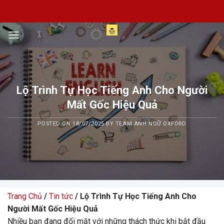
Skip
to
content
Lộ Trình Tự Học Tiếng Anh Cho Người
Mất Gốc Hiệu Quả
POSTED ON
18/07/2025
BY
TEAM ANH NGỮ OXFORD
Trang Chủ
/
Tin tức
/ Lộ Trình Tự Học Tiếng Anh Cho
Người Mất Gốc Hiệu Quả
Nhiều bạn đang đối mặt với những thách thức khi bắt đầu