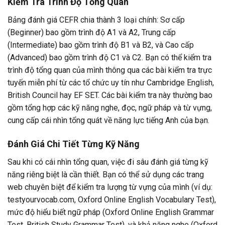
Kiểm Tra Trình Độ Tổng Quan
Bảng đánh giá CEFR chia thành 3 loại chính: Sơ cấp
(Beginner) bao gồm trình độ A1 và A2, Trung cấp
(Intermediate) bao gồm trình độ B1 và B2, và Cao cấp
(Advanced) bao gồm trình độ C1 và C2. Bạn có thể kiểm tra
trình độ tổng quan của mình thông qua các bài kiểm tra trực
tuyến miễn phí từ các tổ chức uy tín như Cambridge English,
British Council hay EF SET. Các bài kiểm tra này thường bao
gồm tổng hợp các kỹ năng nghe, đọc, ngữ pháp và từ vựng,
cung cấp cái nhìn tổng quát về năng lực tiếng Anh của bạn.
Đánh Giá Chi Tiết Từng Kỹ Năng
Sau khi có cái nhìn tổng quan, việc đi sâu đánh giá từng kỹ
năng riêng biệt là cần thiết. Bạn có thể sử dụng các trang
web chuyên biệt để kiểm tra lượng từ vựng của mình (ví dụ:
testyourvocab.com, Oxford Online English Vocabulary Test),
mức độ hiểu biết ngữ pháp (Oxford Online English Grammar
Test, British Study Grammar Test), và khả năng nghe (Oxford