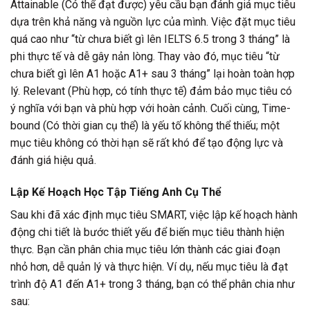
Attainable (Có thể đạt được) yêu cầu bạn đánh giá mục tiêu
dựa trên khả năng và nguồn lực của mình. Việc đặt mục tiêu
quá cao như “từ chưa biết gì lên IELTS 6.5 trong 3 tháng” là
phi thực tế và dễ gây nản lòng. Thay vào đó, mục tiêu “từ
chưa biết gì lên A1 hoặc A1+ sau 3 tháng” lại hoàn toàn hợp
lý. Relevant (Phù hợp, có tính thực tế) đảm bảo mục tiêu có
ý nghĩa với bạn và phù hợp với hoàn cảnh. Cuối cùng, Time-
bound (Có thời gian cụ thể) là yếu tố không thể thiếu; một
mục tiêu không có thời hạn sẽ rất khó để tạo động lực và
đánh giá hiệu quả.
Lập Kế Hoạch Học Tập Tiếng Anh Cụ Thể
Sau khi đã xác định mục tiêu SMART, việc lập kế hoạch hành
động chi tiết là bước thiết yếu để biến mục tiêu thành hiện
thực. Bạn cần phân chia mục tiêu lớn thành các giai đoạn
nhỏ hơn, dễ quản lý và thực hiện. Ví dụ, nếu mục tiêu là đạt
trình độ A1 đến A1+ trong 3 tháng, bạn có thể phân chia như
sau: