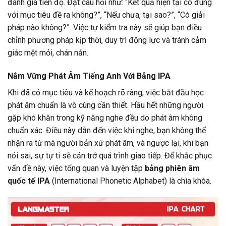
đánh giá tiến độ. Đặt câu hỏi như: “Kết quả hiện tại có đúng
với mục tiêu đề ra không?”, “Nếu chưa, tại sao?”, “Có giải
pháp nào không?”. Việc tự kiểm tra này sẽ giúp bạn điều
chỉnh phương pháp kịp thời, duy trì động lực và tránh cảm
giác mệt mỏi, chán nản.
Nắm Vững Phát Âm Tiếng Anh Với Bảng IPA
Khi đã có mục tiêu và kế hoạch rõ ràng, việc bắt đầu học
phát âm chuẩn là vô cùng cần thiết. Hầu hết những người
gặp khó khăn trong kỹ năng nghe đều do phát âm không
chuẩn xác. Điều này dẫn đến việc khi nghe, bạn không thể
nhận ra từ mà người bản xứ phát âm, và ngược lại, khi bạn
nói sai, sự tự ti sẽ cản trở quá trình giao tiếp. Để khắc phục
vấn đề này, việc tổng quan và luyện tập
bảng phiên âm
quốc tế IPA
(International Phonetic Alphabet) là chìa khóa.