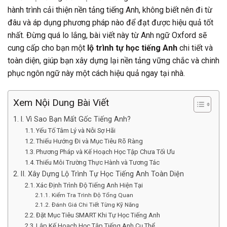
hành trình cải thiện nền tảng tiếng Anh, không biết nên đi từ
đâu và áp dụng phương pháp nào để đạt được hiệu quả tốt
nhất. Đừng quá lo lắng, bài viết này từ Anh ngữ Oxford sẽ
cung cấp cho bạn một
lộ trình tự học tiếng Anh
chi tiết và
toàn diện, giúp bạn xây dựng lại nền tảng vững chắc và chinh
phục ngôn ngữ này một cách hiệu quả ngay tại nhà.
Xem Nội Dung Bài Viết
I. Vì Sao Bạn Mất Gốc Tiếng Anh?
Yếu Tố Tâm Lý và Nỗi Sợ Hãi
Thiếu Hướng Đi và Mục Tiêu Rõ Ràng
Phương Pháp và Kế Hoạch Học Tập Chưa Tối Ưu
Thiếu Môi Trường Thực Hành và Tương Tác
II. Xây Dựng Lộ Trình Tự Học Tiếng Anh Toàn Diện
Xác Định Trình Độ Tiếng Anh Hiện Tại
Kiểm Tra Trình Độ Tổng Quan
Đánh Giá Chi Tiết Từng Kỹ Năng
Đặt Mục Tiêu SMART Khi Tự Học Tiếng Anh
Lập Kế Hoạch Học Tập Tiếng Anh Cụ Thể