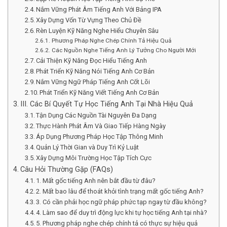
Nắm Vững Phát Âm Tiếng Anh Với Bảng IPA
Xây Dựng Vốn Từ Vựng Theo Chủ Đề
Rèn Luyện Kỹ Năng Nghe Hiểu Chuyên Sâu
Phương Pháp Nghe Chép Chính Tả Hiệu Quả
Các Nguồn Nghe Tiếng Anh Lý Tưởng Cho Người Mới
Cải Thiện Kỹ Năng Đọc Hiểu Tiếng Anh
Phát Triển Kỹ Năng Nói Tiếng Anh Cơ Bản
Nắm Vững Ngữ Pháp Tiếng Anh Cốt Lõi
Phát Triển Kỹ Năng Viết Tiếng Anh Cơ Bản
III. Các Bí Quyết Tự Học Tiếng Anh Tại Nhà Hiệu Quả
Tận Dụng Các Nguồn Tài Nguyên Đa Dạng
Thực Hành Phát Âm Và Giao Tiếp Hàng Ngày
Áp Dụng Phương Pháp Học Tập Thông Minh
Quản Lý Thời Gian và Duy Trì Kỷ Luật
Xây Dựng Môi Trường Học Tập Tích Cực
Câu Hỏi Thường Gặp (FAQs)
1. Mất gốc tiếng Anh nên bắt đầu từ đâu?
2. Mất bao lâu để thoát khỏi tình trạng mất gốc tiếng Anh?
3. Có cần phải học ngữ pháp phức tạp ngay từ đầu không?
4. Làm sao để duy trì động lực khi tự học tiếng Anh tại nhà?
5. Phương pháp nghe chép chính tả có thực sự hiệu quả