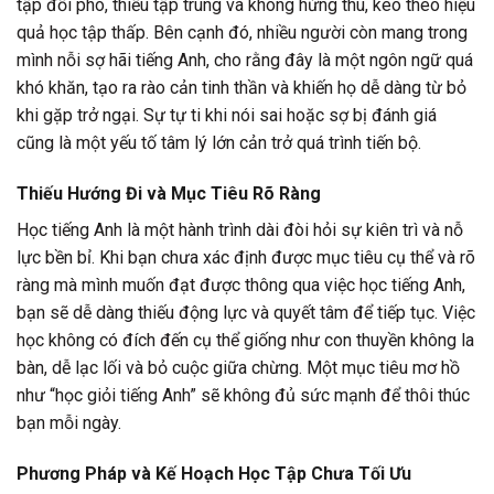
tập đối phó, thiếu tập trung và không hứng thú, kéo theo hiệu
quả học tập thấp. Bên cạnh đó, nhiều người còn mang trong
mình nỗi sợ hãi tiếng Anh, cho rằng đây là một ngôn ngữ quá
khó khăn, tạo ra rào cản tinh thần và khiến họ dễ dàng từ bỏ
khi gặp trở ngại. Sự tự ti khi nói sai hoặc sợ bị đánh giá
cũng là một yếu tố tâm lý lớn cản trở quá trình tiến bộ.
Thiếu Hướng Đi và Mục Tiêu Rõ Ràng
Học tiếng Anh là một hành trình dài đòi hỏi sự kiên trì và nỗ
lực bền bỉ. Khi bạn chưa xác định được mục tiêu cụ thể và rõ
ràng mà mình muốn đạt được thông qua việc học tiếng Anh,
bạn sẽ dễ dàng thiếu động lực và quyết tâm để tiếp tục. Việc
học không có đích đến cụ thể giống như con thuyền không la
bàn, dễ lạc lối và bỏ cuộc giữa chừng. Một mục tiêu mơ hồ
như “học giỏi tiếng Anh” sẽ không đủ sức mạnh để thôi thúc
bạn mỗi ngày.
Phương Pháp và Kế Hoạch Học Tập Chưa Tối Ưu