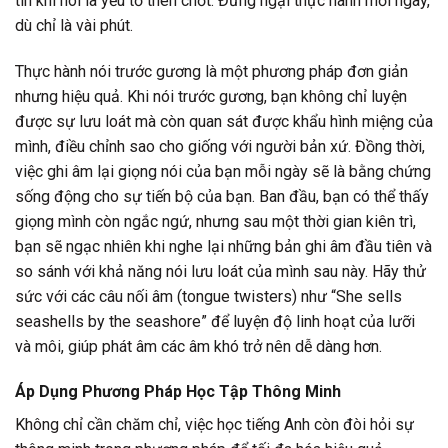
tin khi nói là yếu tố then chốt. Đừng ngại thực hành mỗi ngày,
dù chỉ là vài phút.
Thực hành nói trước gương là một phương pháp đơn giản
nhưng hiệu quả. Khi nói trước gương, bạn không chỉ luyện
được sự lưu loát mà còn quan sát được khẩu hình miệng của
mình, điều chỉnh sao cho giống với người bản xứ. Đồng thời,
việc ghi âm lại giọng nói của bạn mỗi ngày sẽ là bằng chứng
sống động cho sự tiến bộ của bạn. Ban đầu, bạn có thể thấy
giọng mình còn ngắc ngứ, nhưng sau một thời gian kiên trì,
bạn sẽ ngạc nhiên khi nghe lại những bản ghi âm đầu tiên và
so sánh với khả năng nói lưu loát của mình sau này. Hãy thử
sức với các câu nối âm (tongue twisters) như “She sells
seashells by the seashore” để luyện độ linh hoạt của lưỡi
và môi, giúp phát âm các âm khó trở nên dễ dàng hơn.
Áp Dụng Phương Pháp Học Tập Thông Minh
Không chỉ cần chăm chỉ, việc học tiếng Anh còn đòi hỏi sự