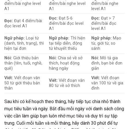
điểm/bài nghe level
điểm/bài nghe level
điểm/bài nghe
A1
A1
level A1
Đọc:
Đạt 5-6
Đọc:
Đạt > 7
Đọc:
Đạt 4 điểm/bài
điểm/bài đọc level
điểm/bài đọc
đọc level A1
A1
level A1
Ngữ pháp:
Loại từ
Ngữ pháp:
Thì hiện
Ngữ pháp:
Mạo
(danh, tính, trạng), thì
tại tiếp diễn, động
từ, giới từ, so
hiện tại đơn
từ khuyết thiếu
sánh
Nói:
Giới thiệu bản
Nói:
Chia sẻ về sở
Nói:
Mô tả gia
thân (tên, tuổi, nghề,
thích, hoạt động
đình, bạn bè đơn
quê)
hàng ngày
giản
Viết:
Viết đoạn văn
Viết:
Viết đoạn
Viết:
Viết đoạn văn
50 từ giới thiệu bản
văn 100 từ về gia
80 từ về sở thích
thân
đình
Sau khi có kế hoạch theo tháng, hãy tiếp tục chia nhỏ thành
mục tiêu tuần và ngày. Bắt đầu mỗi ngày với danh sách công
việc cần làm giúp bạn luôn nhớ mục tiêu và duy trì sự tập
trung. Cuối mỗi tuần và mỗi tháng, hãy dành 30 phút để tự