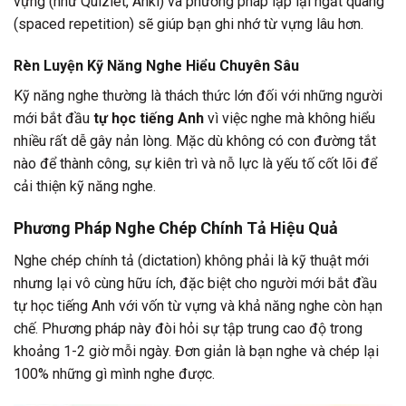
vựng (như Quizlet, Anki) và phương pháp lặp lại ngắt quãng
(spaced repetition) sẽ giúp bạn ghi nhớ từ vựng lâu hơn.
Rèn Luyện Kỹ Năng Nghe Hiểu Chuyên Sâu
Kỹ năng nghe thường là thách thức lớn đối với những người
mới bắt đầu
tự học tiếng Anh
vì việc nghe mà không hiểu
nhiều rất dễ gây nản lòng. Mặc dù không có con đường tắt
nào để thành công, sự kiên trì và nỗ lực là yếu tố cốt lõi để
cải thiện kỹ năng nghe.
Phương Pháp Nghe Chép Chính Tả Hiệu Quả
Nghe chép chính tả (dictation) không phải là kỹ thuật mới
nhưng lại vô cùng hữu ích, đặc biệt cho người mới bắt đầu
tự học tiếng Anh với vốn từ vựng và khả năng nghe còn hạn
chế. Phương pháp này đòi hỏi sự tập trung cao độ trong
khoảng 1-2 giờ mỗi ngày. Đơn giản là bạn nghe và chép lại
100% những gì mình nghe được.