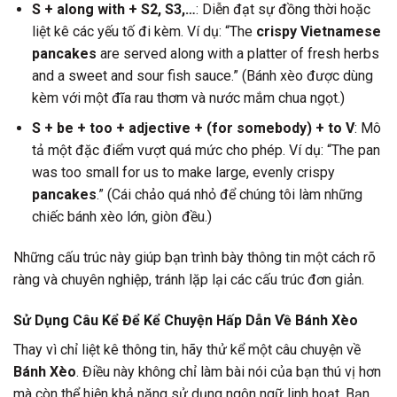
S + along with + S2, S3,…
: Diễn đạt sự đồng thời hoặc
liệt kê các yếu tố đi kèm. Ví dụ: “The
crispy Vietnamese
pancakes
are served along with a platter of fresh herbs
and a sweet and sour fish sauce.” (Bánh xèo được dùng
kèm với một đĩa rau thơm và nước mắm chua ngọt.)
S + be + too + adjective + (for somebody) + to V
: Mô
tả một đặc điểm vượt quá mức cho phép. Ví dụ: “The pan
was too small for us to make large, evenly crispy
pancakes
.” (Cái chảo quá nhỏ để chúng tôi làm những
chiếc bánh xèo lớn, giòn đều.)
Những cấu trúc này giúp bạn trình bày thông tin một cách rõ
ràng và chuyên nghiệp, tránh lặp lại các cấu trúc đơn giản.
Sử Dụng Câu Kể Để Kể Chuyện Hấp Dẫn Về Bánh Xèo
Thay vì chỉ liệt kê thông tin, hãy thử kể một câu chuyện về
Bánh Xèo
. Điều này không chỉ làm bài nói của bạn thú vị hơn
mà còn thể hiện khả năng sử dụng ngôn ngữ linh hoạt. Bạn