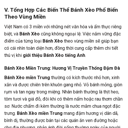
V. Tổng Hợp Các Biến Thể Bánh Xèo Phổ Biến
Theo Vùng Miền
Việt Nam có 3 miền với những nét văn hóa và ẩm thực riêng
biệt, và
Bánh Xèo
cũng không ngoại lệ. Việc nắm vững đặc
điểm của từng loại
Bánh Xèo
theo vùng miền sẽ giúp bạn
có cái nhìn toàn diện hơn, đồng thời cung cấp thêm chi tiết
thú vị khi
giới thiệu Bánh Xèo tiếng Anh
.
Bánh Xèo Miền Trung: Hương Vị Truyền Thống Đậm Đà
Bánh Xèo miền Trung
thường có kích thước nhỏ hơn, xinh
xắn và được chiên trên khuôn gang nhỏ. Vỏ bánh mỏng, giòn
rụm và tan ngay trong miệng. Nhân bánh thường là thịt heo,
tôm tươi và giá đỗ, đôi khi có thêm nấm hoặc rau thơm chần
sơ. Nước chấm đi kèm thường là nước mắm chua ngọt đặc
trưng.
Bánh Xèo miền Trung
mang đậm hương vị dân dã,
bình dị, thường được bán tại các quán ăn ven đường hoặc
chợ địa phương, phản ánh đời sống thường ngày của người