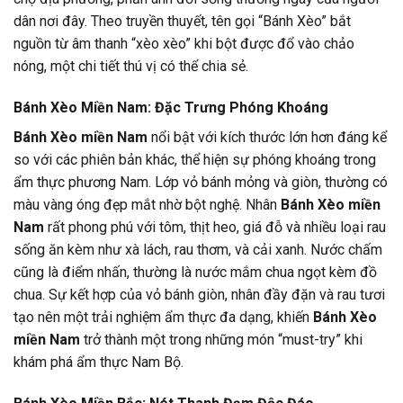
dân nơi đây. Theo truyền thuyết, tên gọi “Bánh Xèo” bắt
nguồn từ âm thanh “xèo xèo” khi bột được đổ vào chảo
nóng, một chi tiết thú vị có thể chia sẻ.
Bánh Xèo Miền Nam: Đặc Trưng Phóng Khoáng
Bánh Xèo miền Nam
nổi bật với kích thước lớn hơn đáng kể
so với các phiên bản khác, thể hiện sự phóng khoáng trong
ẩm thực phương Nam. Lớp vỏ bánh mỏng và giòn, thường có
màu vàng óng đẹp mắt nhờ bột nghệ. Nhân
Bánh Xèo miền
Nam
rất phong phú với tôm, thịt heo, giá đỗ và nhiều loại rau
sống ăn kèm như xà lách, rau thơm, và cải xanh. Nước chấm
cũng là điểm nhấn, thường là nước mắm chua ngọt kèm đồ
chua. Sự kết hợp của vỏ bánh giòn, nhân đầy đặn và rau tươi
tạo nên một trải nghiệm ẩm thực đa dạng, khiến
Bánh Xèo
miền Nam
trở thành một trong những món “must-try” khi
khám phá ẩm thực Nam Bộ.