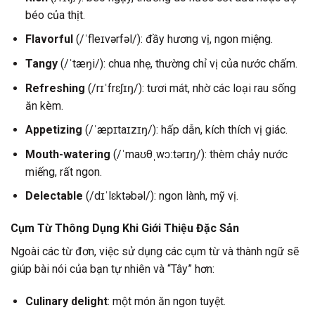
béo của thịt.
Flavorful
(/ˈfleɪvərfəl/): đầy hương vị, ngon miệng.
Tangy
(/ˈtæŋi/): chua nhẹ, thường chỉ vị của nước chấm.
Refreshing
(/rɪˈfrɛʃɪŋ/): tươi mát, nhờ các loại rau sống
ăn kèm.
Appetizing
(/ˈæpɪtaɪzɪŋ/): hấp dẫn, kích thích vị giác.
Mouth-watering
(/ˈmaʊθˌwɔːtərɪŋ/): thèm chảy nước
miếng, rất ngon.
Delectable
(/dɪˈlɛktəbəl/): ngon lành, mỹ vị.
Cụm Từ Thông Dụng Khi Giới Thiệu Đặc Sản
Ngoài các từ đơn, việc sử dụng các cụm từ và thành ngữ sẽ
giúp bài nói của bạn tự nhiên và “Tây” hơn:
Culinary delight
: một món ăn ngon tuyệt.