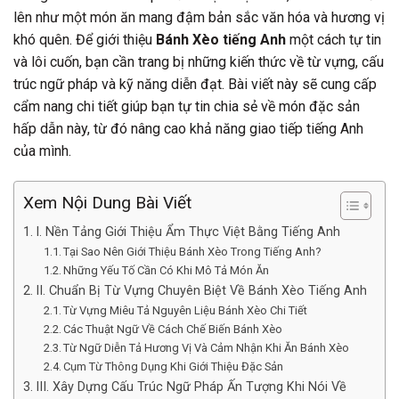
lên như một món ăn mang đậm bản sắc văn hóa và hương vị
khó quên. Để giới thiệu
Bánh Xèo tiếng Anh
một cách tự tin
và lôi cuốn, bạn cần trang bị những kiến thức về từ vựng, cấu
trúc ngữ pháp và kỹ năng diễn đạt. Bài viết này sẽ cung cấp
cẩm nang chi tiết giúp bạn tự tin chia sẻ về món đặc sản
hấp dẫn này, từ đó nâng cao khả năng giao tiếp tiếng Anh
của mình.
Xem Nội Dung Bài Viết
I. Nền Tảng Giới Thiệu Ẩm Thực Việt Bằng Tiếng Anh
Tại Sao Nên Giới Thiệu Bánh Xèo Trong Tiếng Anh?
Những Yếu Tố Cần Có Khi Mô Tả Món Ăn
II. Chuẩn Bị Từ Vựng Chuyên Biệt Về Bánh Xèo Tiếng Anh
Từ Vựng Miêu Tả Nguyên Liệu Bánh Xèo Chi Tiết
Các Thuật Ngữ Về Cách Chế Biến Bánh Xèo
Từ Ngữ Diễn Tả Hương Vị Và Cảm Nhận Khi Ăn Bánh Xèo
Cụm Từ Thông Dụng Khi Giới Thiệu Đặc Sản
III. Xây Dựng Cấu Trúc Ngữ Pháp Ấn Tượng Khi Nói Về