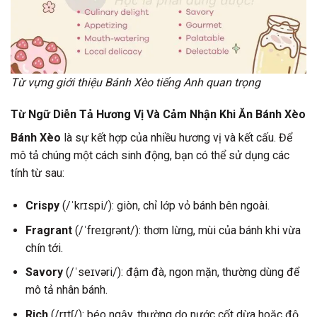
Từ vựng giới thiệu Bánh Xèo tiếng Anh quan trọng
Từ Ngữ Diễn Tả Hương Vị Và Cảm Nhận Khi Ăn Bánh Xèo
Bánh Xèo
là sự kết hợp của nhiều hương vị và kết cấu. Để
mô tả chúng một cách sinh động, bạn có thể sử dụng các
tính từ sau:
Crispy
(/ˈkrɪspi/): giòn, chỉ lớp vỏ bánh bên ngoài.
Fragrant
(/ˈfreɪɡrənt/): thơm lừng, mùi của bánh khi vừa
chín tới.
Savory
(/ˈseɪvəri/): đậm đà, ngon mặn, thường dùng để
mô tả nhân bánh.
Rich
(/rɪtʃ/): béo ngậy, thường do nước cốt dừa hoặc độ