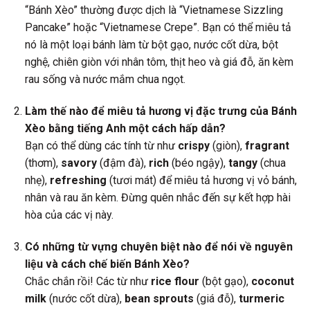
“Bánh Xèo” thường được dịch là “Vietnamese Sizzling
Pancake” hoặc “Vietnamese Crepe”. Bạn có thể miêu tả
nó là một loại bánh làm từ bột gạo, nước cốt dừa, bột
nghệ, chiên giòn với nhân tôm, thịt heo và giá đỗ, ăn kèm
rau sống và nước mắm chua ngọt.
Làm thế nào để miêu tả hương vị đặc trưng của Bánh
Xèo bằng tiếng Anh một cách hấp dẫn?
Bạn có thể dùng các tính từ như
crispy
(giòn),
fragrant
(thơm),
savory
(đậm đà),
rich
(béo ngậy),
tangy
(chua
nhẹ),
refreshing
(tươi mát) để miêu tả hương vị vỏ bánh,
nhân và rau ăn kèm. Đừng quên nhắc đến sự kết hợp hài
hòa của các vị này.
Có những từ vựng chuyên biệt nào để nói về nguyên
liệu và cách chế biến Bánh Xèo?
Chắc chắn rồi! Các từ như
rice flour
(bột gạo),
coconut
milk
(nước cốt dừa),
bean sprouts
(giá đỗ),
turmeric