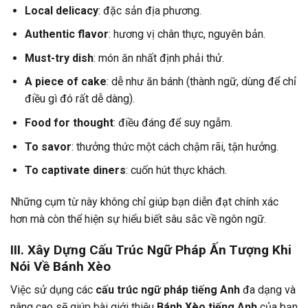
Local delicacy
: đặc sản địa phương.
Authentic flavor
: hương vị chân thực, nguyên bản.
Must-try dish
: món ăn nhất định phải thử.
A piece of cake
: dễ như ăn bánh (thành ngữ, dùng để chỉ
điều gì đó rất dễ dàng).
Food for thought
: điều đáng để suy ngẫm.
To savor
: thưởng thức một cách chậm rãi, tận hưởng.
To captivate diners
: cuốn hút thực khách.
Những cụm từ này không chỉ giúp bạn diễn đạt chính xác
hơn mà còn thể hiện sự hiểu biết sâu sắc về ngôn ngữ.
III. Xây Dựng Cấu Trúc Ngữ Pháp Ấn Tượng Khi
Nói Về Bánh Xèo
Việc sử dụng các
cấu trúc ngữ pháp tiếng Anh
đa dạng và
nâng cao sẽ giúp bài giới thiệu
Bánh Xèo tiếng Anh
của bạn