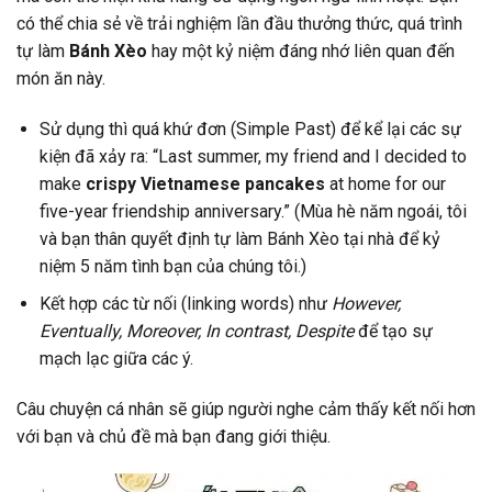
có thể chia sẻ về trải nghiệm lần đầu thưởng thức, quá trình
tự làm
Bánh Xèo
hay một kỷ niệm đáng nhớ liên quan đến
món ăn này.
Sử dụng thì quá khứ đơn (Simple Past) để kể lại các sự
kiện đã xảy ra: “Last summer, my friend and I decided to
make
crispy Vietnamese pancakes
at home for our
five-year friendship anniversary.” (Mùa hè năm ngoái, tôi
và bạn thân quyết định tự làm Bánh Xèo tại nhà để kỷ
niệm 5 năm tình bạn của chúng tôi.)
Kết hợp các từ nối (linking words) như
However,
Eventually, Moreover, In contrast, Despite
để tạo sự
mạch lạc giữa các ý.
Câu chuyện cá nhân sẽ giúp người nghe cảm thấy kết nối hơn
với bạn và chủ đề mà bạn đang giới thiệu.