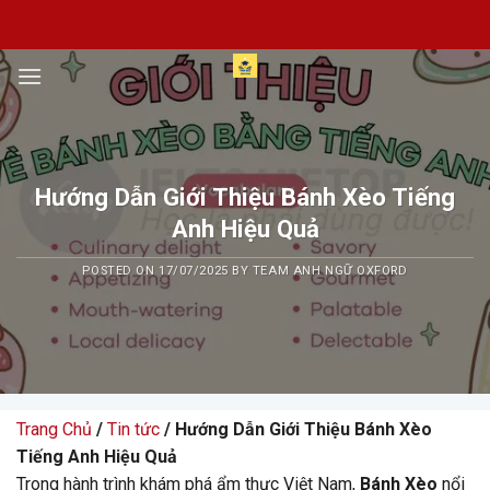
Skip
to
content
Hướng Dẫn Giới Thiệu Bánh Xèo Tiếng
Anh Hiệu Quả
POSTED ON
17/07/2025
BY
TEAM ANH NGỮ OXFORD
Trang Chủ
/
Tin tức
/ Hướng Dẫn Giới Thiệu Bánh Xèo
Tiếng Anh Hiệu Quả
Trong hành trình khám phá ẩm thực Việt Nam,
Bánh Xèo
nổi