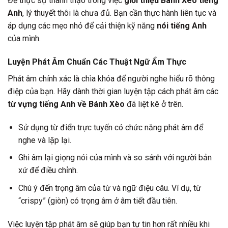
Để thực sự thành thạo trong việc
giới thiệu Bánh Xèo tiếng
Anh
, lý thuyết thôi là chưa đủ. Bạn cần thực hành liên tục và
áp dụng các mẹo nhỏ để cải thiện kỹ năng
nói tiếng Anh
của mình.
Luyện Phát Âm Chuẩn Các Thuật Ngữ Ẩm Thực
Phát âm chính xác là chìa khóa để người nghe hiểu rõ thông
điệp của bạn. Hãy dành thời gian luyện tập cách phát âm các
từ vựng tiếng Anh về Bánh Xèo
đã liệt kê ở trên.
Sử dụng từ điển trực tuyến có chức năng phát âm để
nghe và lặp lại.
Ghi âm lại giọng nói của mình và so sánh với người bản
xứ để điều chỉnh.
Chú ý đến trọng âm của từ và ngữ điệu câu. Ví dụ, từ
“crispy” (giòn) có trọng âm ở âm tiết đầu tiên.
Việc luyện tập phát âm sẽ giúp bạn tự tin hơn rất nhiều khi