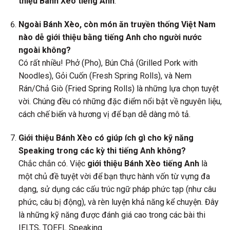
thiệu Bánh Xèo tiếng Anh
.
Ngoài Bánh Xèo, còn món ăn truyền thống Việt Nam
nào dễ giới thiệu bằng tiếng Anh cho người nước
ngoài không?
Có rất nhiều! Phở (Pho), Bún Chả (Grilled Pork with
Noodles), Gỏi Cuốn (Fresh Spring Rolls), và Nem
Rán/Chả Giò (Fried Spring Rolls) là những lựa chọn tuyệt
vời. Chúng đều có những đặc điểm nổi bật về nguyên liệu,
cách chế biến và hương vị để bạn dễ dàng mô tả.
Giới thiệu Bánh Xèo có giúp ích gì cho kỹ năng
Speaking trong các kỳ thi tiếng Anh không?
Chắc chắn có. Việc
giới thiệu Bánh Xèo tiếng Anh
là
một chủ đề tuyệt vời để bạn thực hành vốn từ vựng đa
dạng, sử dụng các cấu trúc ngữ pháp phức tạp (như câu
phức, câu bị động), và rèn luyện khả năng kể chuyện. Đây
là những kỹ năng được đánh giá cao trong các bài thi
IELTS, TOEFL Speaking.