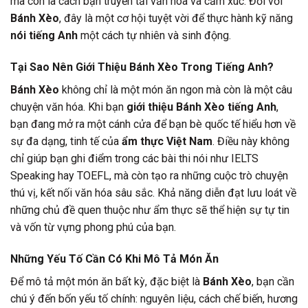
mà còn là cách bạn truyền tải văn hóa và cảm xúc. Đối với
Bánh Xèo
, đây là một cơ hội tuyệt vời để thực hành kỹ năng
nói tiếng Anh
một cách tự nhiên và sinh động.
Tại Sao Nên Giới Thiệu Bánh Xèo Trong Tiếng Anh?
Bánh Xèo
không chỉ là một món ăn ngon mà còn là một câu
chuyện văn hóa. Khi bạn
giới thiệu Bánh Xèo tiếng Anh
,
bạn đang mở ra một cánh cửa để bạn bè quốc tế hiểu hơn về
sự đa dạng, tinh tế của
ẩm thực Việt Nam
. Điều này không
chỉ giúp bạn ghi điểm trong các bài thi nói như IELTS
Speaking hay TOEFL, mà còn tạo ra những cuộc trò chuyện
thú vị, kết nối văn hóa sâu sắc. Khả năng diễn đạt lưu loát về
những chủ đề quen thuộc như ẩm thực sẽ thể hiện sự tự tin
và vốn từ vựng phong phú của bạn.
Những Yếu Tố Cần Có Khi Mô Tả Món Ăn
Để mô tả một món ăn bất kỳ, đặc biệt là
Bánh Xèo
, bạn cần
chú ý đến bốn yếu tố chính: nguyên liệu, cách chế biến, hương