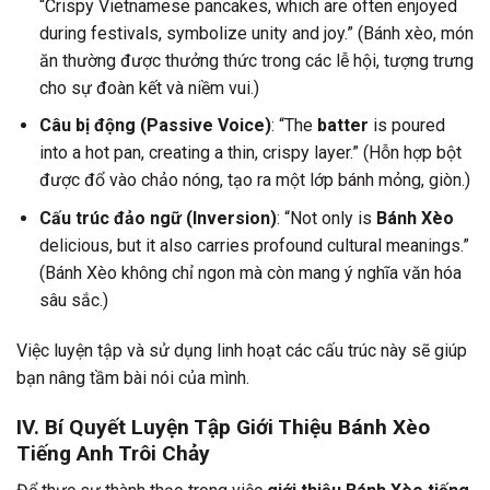
“Crispy Vietnamese pancakes, which are often enjoyed
during festivals, symbolize unity and joy.” (Bánh xèo, món
ăn thường được thưởng thức trong các lễ hội, tượng trưng
cho sự đoàn kết và niềm vui.)
Câu bị động (Passive Voice)
: “The
batter
is poured
into a hot pan, creating a thin, crispy layer.” (Hỗn hợp bột
được đổ vào chảo nóng, tạo ra một lớp bánh mỏng, giòn.)
Cấu trúc đảo ngữ (Inversion)
: “Not only is
Bánh Xèo
delicious, but it also carries profound cultural meanings.”
(Bánh Xèo không chỉ ngon mà còn mang ý nghĩa văn hóa
sâu sắc.)
Việc luyện tập và sử dụng linh hoạt các cấu trúc này sẽ giúp
bạn nâng tầm bài nói của mình.
IV. Bí Quyết Luyện Tập Giới Thiệu Bánh Xèo
Tiếng Anh Trôi Chảy