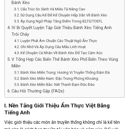
Bánh Xèo
Cấu Trúc So Sánh Và Miêu Tả Nâng Cao
Sử Dụng Câu Kể Để Kể Chuyện Hấp Dẫn Về Bánh Xèo
Áp Dụng Ngữ Pháp Tăng Điểm Trong IELTS/TOEFL
IV. Bí Quyết Luyện Tập Giới Thiệu Bánh Xèo Tiếng Anh
Trôi Chảy
Luyện Phát Âm Chuẩn Các Thuật Ngữ Ẩm Thực
Ghi Nhớ Và Áp Dụng Câu Mẫu Linh Hoạt
Kể Chuyện Cá Nhân Về Bánh Xèo Để Tạo Cảm Xúc
V. Tổng Hợp Các Biến Thể Bánh Xèo Phổ Biến Theo Vùng
Miền
Bánh Xèo Miền Trung: Hương Vị Truyền Thống Đậm Đà
Bánh Xèo Miền Nam: Đặc Trưng Phóng Khoáng
Bánh Xèo Miền Bắc: Nét Thanh Đạm Độc Đáo
Câu Hỏi Thường Gặp (FAQs)
I. Nền Tảng Giới Thiệu Ẩm Thực Việt Bằng
Tiếng Anh
Việc giới thiệu các món ăn truyền thống không chỉ là kể tên