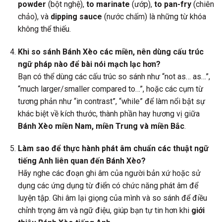
powder
(bột nghệ),
to marinate
(ướp),
to pan-fry
(chiên
chảo), và
dipping sauce
(nước chấm) là những từ khóa
không thể thiếu.
Khi so sánh Bánh Xèo các miền, nên dùng cấu trúc
ngữ pháp nào để bài nói mạch lạc hơn?
Bạn có thể dùng các cấu trúc so sánh như “not as… as…”,
“much larger/smaller compared to…”, hoặc các cụm từ
tương phản như “in contrast”, “while” để làm nổi bật sự
khác biệt về kích thước, thành phần hay hương vị giữa
Bánh Xèo miền Nam, miền Trung và miền Bắc
.
Làm sao để thực hành phát âm chuẩn các thuật ngữ
tiếng Anh liên quan đến Bánh Xèo?
Hãy nghe các đoạn ghi âm của người bản xứ hoặc sử
dụng các ứng dụng từ điển có chức năng phát âm để
luyện tập. Ghi âm lại giọng của mình và so sánh để điều
chỉnh trọng âm và ngữ điệu, giúp bạn tự tin hơn khi
giới