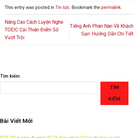
This entry was posted in
Tin tức
. Bookmark the
permalink
.
Nâng Cao Cách Luyện Nghe
Tiếng Anh Phàn Nàn Về Khách
TOEIC Cải Thiện Điểm Số
Sạn: Hướng Dẫn Chi Tiết
Vượt Trội
Tìm kiếm
TÌM
KIẾM
Bài Viết Mới
PTE 30 tương đương IELTS bao nhiêu? Địa chỉ học uy tín