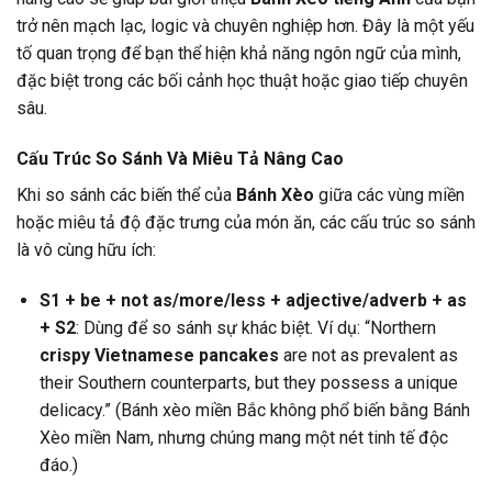
trở nên mạch lạc, logic và chuyên nghiệp hơn. Đây là một yếu
tố quan trọng để bạn thể hiện khả năng ngôn ngữ của mình,
đặc biệt trong các bối cảnh học thuật hoặc giao tiếp chuyên
sâu.
Cấu Trúc So Sánh Và Miêu Tả Nâng Cao
Khi so sánh các biến thể của
Bánh Xèo
giữa các vùng miền
hoặc miêu tả độ đặc trưng của món ăn, các cấu trúc so sánh
là vô cùng hữu ích:
S1 + be + not as/more/less + adjective/adverb + as
+ S2
: Dùng để so sánh sự khác biệt. Ví dụ: “Northern
crispy Vietnamese pancakes
are not as prevalent as
their Southern counterparts, but they possess a unique
delicacy.” (Bánh xèo miền Bắc không phổ biến bằng Bánh
Xèo miền Nam, nhưng chúng mang một nét tinh tế độc
đáo.)