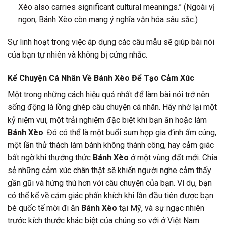
Xèo also carries significant cultural meanings.” (Ngoài vị
ngon, Bánh Xèo còn mang ý nghĩa văn hóa sâu sắc.)
Sự linh hoạt trong việc áp dụng các câu mẫu sẽ giúp bài nói
của bạn tự nhiên và không bị cứng nhắc.
Kể Chuyện Cá Nhân Về Bánh Xèo Để Tạo Cảm Xúc
Một trong những cách hiệu quả nhất để làm bài nói trở nên
sống động là lồng ghép câu chuyện cá nhân. Hãy nhớ lại một
kỷ niệm vui, một trải nghiệm đặc biệt khi bạn ăn hoặc làm
Bánh Xèo
. Đó có thể là một buổi sum họp gia đình ấm cúng,
một lần thử thách làm bánh không thành công, hay cảm giác
bất ngờ khi thưởng thức
Bánh Xèo
ở một vùng đất mới. Chia
sẻ những cảm xúc chân thật sẽ khiến người nghe cảm thấy
gần gũi và hứng thú hơn với câu chuyện của bạn. Ví dụ, bạn
có thể kể về cảm giác phấn khích khi lần đầu tiên được bạn
bè quốc tế mời đi ăn
Bánh Xèo
tại Mỹ, và sự ngạc nhiên
trước kích thước khác biệt của chúng so với ở Việt Nam.