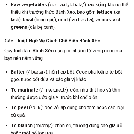
Raw vegetables
(/rɔː ˈvɛdʒtəbəlz/): rau sống, không thể
thiếu khi thưởng thức Bánh Xèo, bao gồm
lettuce
(xà
lách),
basil
(húng quế),
mint
(rau bạc hà), và
mustard
greens
(cải bẹ xanh).
Các Thuật Ngữ Về Cách Chế Biến Bánh Xèo
Quy trình làm
Bánh Xèo
cũng có những từ vựng riêng mà
bạn nên nắm vững:
Batter
(/ˈbætər/): hỗn hợp bột, được pha loãng từ bột
gạo, nước cốt dừa và các gia vị khác.
To marinate
(/ˈmærɪneɪt/): ướp, như thịt heo và tôm
thường được ướp gia vị trước khi chế biến.
To peel
(/piːl/): bóc vỏ, áp dụng cho tôm hoặc các loại
củ quả.
To blanch
(/blænʃ/): chần sơ, thường dùng cho giá đỗ
hoặc một số loại rau.