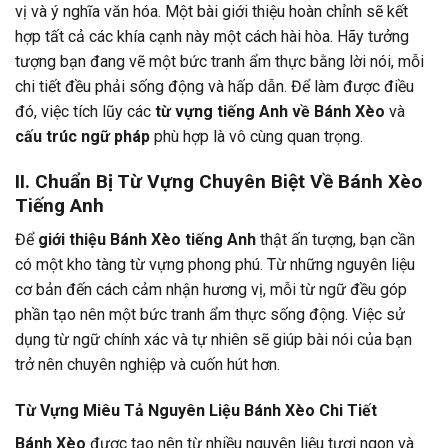
vị và ý nghĩa văn hóa. Một bài giới thiệu hoàn chỉnh sẽ kết
hợp tất cả các khía cạnh này một cách hài hòa. Hãy tưởng
tượng bạn đang vẽ một bức tranh ẩm thực bằng lời nói, mỗi
chi tiết đều phải sống động và hấp dẫn. Để làm được điều
đó, việc tích lũy các
từ vựng tiếng Anh về Bánh Xèo
và
cấu trúc ngữ pháp
phù hợp là vô cùng quan trọng.
II. Chuẩn Bị Từ Vựng Chuyên Biệt Về Bánh Xèo
Tiếng Anh
Để
giới thiệu Bánh Xèo tiếng Anh
thật ấn tượng, bạn cần
có một kho tàng từ vựng phong phú. Từ những nguyên liệu
cơ bản đến cách cảm nhận hương vị, mỗi từ ngữ đều góp
phần tạo nên một bức tranh ẩm thực sống động. Việc sử
dụng từ ngữ chính xác và tự nhiên sẽ giúp bài nói của bạn
trở nên chuyên nghiệp và cuốn hút hơn.
Từ Vựng Miêu Tả Nguyên Liệu Bánh Xèo Chi Tiết
Bánh Xèo
được tạo nên từ nhiều nguyên liệu tươi ngon và