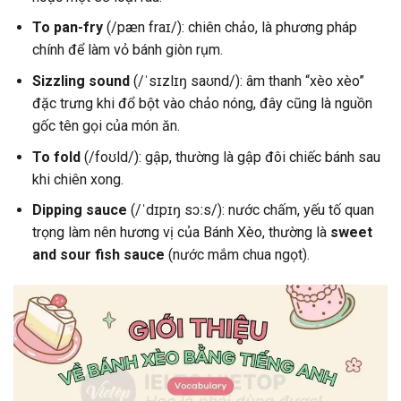
To pan-fry
(/pæn fraɪ/): chiên chảo, là phương pháp
chính để làm vỏ bánh giòn rụm.
Sizzling sound
(/ˈsɪzlɪŋ saʊnd/): âm thanh “xèo xèo”
đặc trưng khi đổ bột vào chảo nóng, đây cũng là nguồn
gốc tên gọi của món ăn.
To fold
(/foʊld/): gập, thường là gập đôi chiếc bánh sau
khi chiên xong.
Dipping sauce
(/ˈdɪpɪŋ sɔːs/): nước chấm, yếu tố quan
trọng làm nên hương vị của Bánh Xèo, thường là
sweet
and sour fish sauce
(nước mắm chua ngọt).