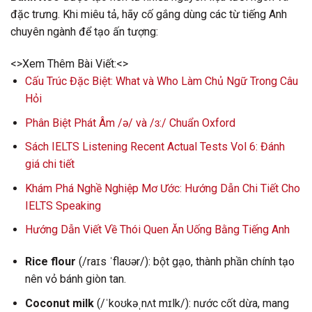
đặc trưng. Khi miêu tả, hãy cố gắng dùng các từ tiếng Anh
chuyên ngành để tạo ấn tượng:
<>Xem Thêm Bài Viết:<>
Cấu Trúc Đặc Biệt: What và Who Làm Chủ Ngữ Trong Câu
Hỏi
Phân Biệt Phát Âm /ə/ và /ɜ:/ Chuẩn Oxford
Sách IELTS Listening Recent Actual Tests Vol 6: Đánh
giá chi tiết
Khám Phá Nghề Nghiệp Mơ Ước: Hướng Dẫn Chi Tiết Cho
IELTS Speaking
Hướng Dẫn Viết Về Thói Quen Ăn Uống Bằng Tiếng Anh
Rice flour
(/raɪs ˈflaʊər/): bột gạo, thành phần chính tạo
nên vỏ bánh giòn tan.
Coconut milk
(/ˈkoʊkəˌnʌt mɪlk/): nước cốt dừa, mang