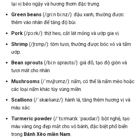
lại vị béo ngậy và hương thơm đặc trưng.
Green beans
(/ɡriːn biːnz/): đậu xanh, thường được
thêm vào nhân để tăng độ bùi.
Pork
(/pɔːrk/): thịt heo, cắt lát mỏng và ướp gia vị.
Shrimp
(/ʃrɪmp/): tôm tươi, thường được bóc vỏ và tẩm
ướp.
Bean sprouts
(/biːn spraʊts/): giá đỗ, tạo độ giòn và
tươi mát cho nhân.
Mushrooms
(/ˈmʌʃrʊmz/): nấm, có thể là nấm mèo hoặc
các loại nấm khác tùy vùng miền.
Scallions
(/ˈskæliənz/): hành lá, tăng thêm hương vị và
màu sắc.
Turmeric powder
(/ˈtɜːrmərɪk ˈpaʊdər/): bột nghệ, tạo
màu vàng óng đẹp mắt cho vỏ bánh, đặc biệt phổ biến
trong
Bánh Xèo miền Nam
.