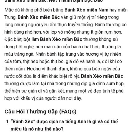
Bánh Xèo Miền Bắc: Nét Thanh Đạm Độc Đáo
Mặc dù không phổ biến bằng
Bánh Xèo miền Nam
hay miền
Trung,
Bánh Xèo miền Bắc
vẫn giữ một vị trí riêng trong
lòng những người yêu ẩm thực truyền thống. Bánh thường có
hình dáng nhỏ hơn, với lớp vỏ mỏng nhưng ít giòn rụm hơn.
Đặc biệt, bột làm
Bánh Xèo miền Bắc
thường không sử
dụng bột nghệ, nên màu sắc của bánh nhạt hơn, thường là
màu trắng ngà. Nhân bánh tập trung vào hương vị tự nhiên
của tôm, thịt heo hoặc thịt bò, giá đỗ và hành lá, đôi khi có
thêm nấm. Hương vị thanh đạm, không quá béo ngậy của
nước cốt dừa là điểm khác biệt rõ rệt.
Bánh Xèo miền Bắc
thường được làm tại nhà trong những dịp gia đình sum họp,
thể hiện sự giản dị và gắn kết, mang một vẻ đẹp tinh tế phù
hợp với khẩu vị của người dân nơi đây.
Câu Hỏi Thường Gặp (FAQs)
“Bánh Xèo” được dịch ra tiếng Anh là gì và có thể
miêu tả nó như thế nào?