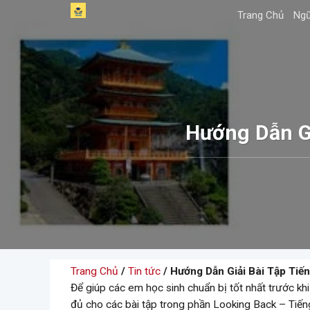
Skip
Trang Chủ
Ngữ
to
content
Hướng Dẫn Gi
Trang Chủ
/
Tin tức
/ Hướng Dẫn Giải Bài Tập Tiế
Để giúp các em học sinh chuẩn bị tốt nhất trước khi 
đủ cho các bài tập trong phần Looking Back – Tiếng