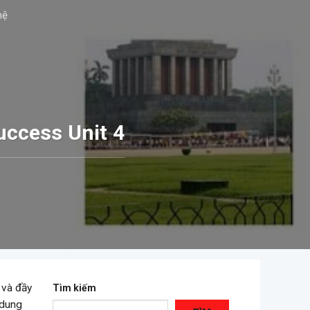
hệ
uccess Unit 4
t và đầy
Tìm kiếm
 dung