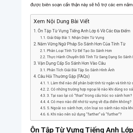
được biên soạn cẩn thận này sẽ hỗ trợ các em nắm 
Xem Nội Dung Bài Viết
Ôn Tập Từ Vựng Tiếng Anh Lớp 6 Về Các Địa Điểm
Giải Đáp Bài 1: Nhận Diện Từ Vựng
Nắm Vững Ngữ Pháp So Sánh Hơn Của Tính Từ
Phân Loại Tính Từ Để Tạo So Sánh Hơn
Thực Hành Chuyển Đổi Tính Từ Sang Dạng So Sánh
Vận Dụng Cấp So Sánh Hơn Vào Câu
Phân Tích Giải Bài Tập So Sánh Hình Ảnh
Câu Hỏi Thường Gặp (FAQs)
1. Làm thế nào để phân biệt tính từ ngắn và tính từ 
2. Có những trường hợp ngoại lệ nào khi dùng so s
3. Tại sao lại có “than” trong cấu trúc so sánh hơn?
4. Có mẹo nào để nhớ từ vựng về địa điểm không?
5. Ngoài so sánh hơn, còn loại so sánh nào nữa k
6. Khi nào nên sử dụng “farther” và “further”?
Ôn Tập Từ Vựng Tiếng Anh Lớp