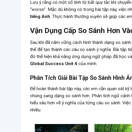
Lưu ý rằng có một số tính từ bất quy tắc khi chuyển
“worse”. Mặc dù không có trong bài tập này, việc 
tiếng Anh
. Thực hành thường xuyên sẽ giúp các em
Vận Dụng Cấp So Sánh Hơn Và
Sau khi đã nắm vững cách hình thành dạng so sánh
thể để tạo thành các câu so sánh ý nghĩa. Bài tập t
đó thể hiện khả năng ứng dụng ngữ pháp đã học và
Global Success Unit 4
của mình.
Phân Tích Giải Bài Tập So Sánh Hình Ả
Để hoàn thành bài tập này, các em cần quan sát kỹ 
chúng sang dạng so sánh hơn. Phân tích ngữ cảnh t
hiểu sâu hơn về ý nghĩa của từng câu so sánh. Việc 
nhiều.