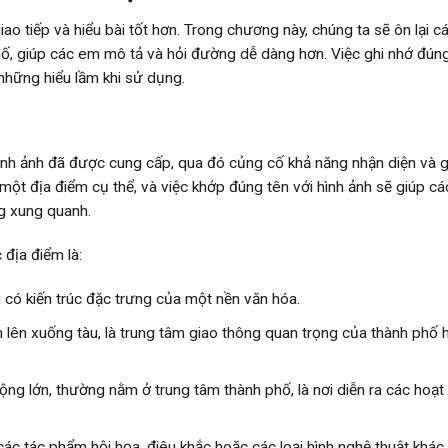
o tiếp và hiểu bài tốt hơn. Trong chương này, chúng ta sẽ ôn lại c
hố, giúp các em mô tả và hỏi đường dễ dàng hơn. Việc ghi nhớ đún
 những hiểu lầm khi sử dụng.
ình ảnh đã được cung cấp, qua đó củng cố khả năng nhận diện và g
 một địa điểm cụ thể, và việc khớp đúng tên với hình ảnh sẽ giúp c
g xung quanh.
 địa điểm là:
g có kiến trúc đặc trưng của một nền văn hóa.
h lên xuống tàu, là trung tâm giao thông quan trọng của thành phố 
ng lớn, thường nằm ở trung tâm thành phố, là nơi diễn ra các hoạ
 các tác phẩm hội họa, điêu khắc hoặc các loại hình nghệ thuật khác