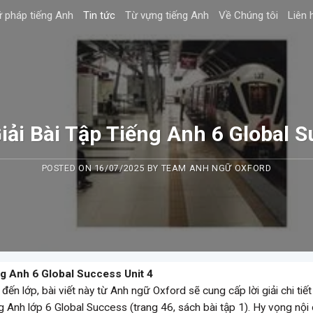
 pháp tiếng Anh
Tin tức
Từ vựng tiếng Anh
Về Chúng tôi
Liên 
ải Bài Tập Tiếng Anh 6 Global S
POSTED ON
16/07/2025
BY
TEAM ANH NGỮ OXFORD
ng Anh 6 Global Success Unit 4
đến lớp, bài viết này từ Anh ngữ Oxford sẽ cung cấp lời giải chi tiế
 Anh lớp 6 Global Success (trang 46, sách bài tập 1). Hy vọng nội