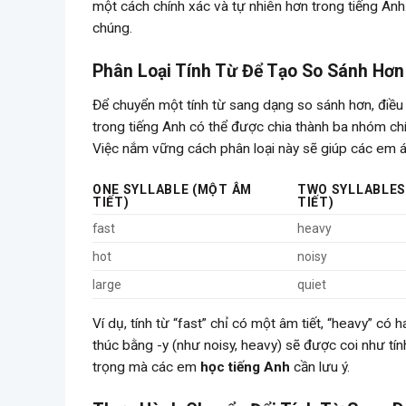
một cách chính xác và tự nhiên hơn trong tiếng Anh.
chúng.
Phân Loại Tính Từ Để Tạo So Sánh Hơn
Để chuyển một tính từ sang dạng so sánh hơn, điều đ
trong tiếng Anh có thể được chia thành ba nhóm chí
Việc nắm vững cách phân loại này sẽ giúp các em 
ONE SYLLABLE (MỘT ÂM
TWO SYLLABLES
TIẾT)
TIẾT)
fast
heavy
hot
noisy
large
quiet
Ví dụ, tính từ “fast” chỉ có một âm tiết, “heavy” có h
thúc bằng -y (như noisy, heavy) sẽ được coi như tí
trọng mà các em
học tiếng Anh
cần lưu ý.