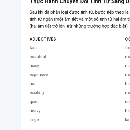
Thực Hành Chuyển Đổi Tính Từ Sang D
Sau khi đã phân loại được tính từ, bước tiếp theo l
tính từ ngắn (một âm tiết và một số tính từ hai âm ti
(hai âm tiết trở lên, trừ những trường hợp đặc biệt)
ADJECTIVES
C
fast
fa
beautiful
mo
noisy
no
expensive
mo
hot
ho
exciting
mo
quiet
qu
heavy
he
large
la