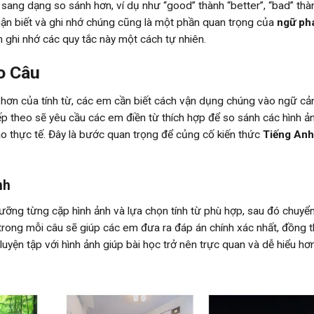
 sang dạng so sánh hơn, ví dụ như “good” thành “better”, “bad” thà
nhận biết và ghi nhớ chúng cũng là một phần quan trọng của
ngữ ph
 ghi nhớ các quy tắc này một cách tự nhiên.
o Câu
 hơn của tính từ, các em cần biết cách vận dụng chúng vào ngữ cả
iếp theo sẽ yêu cầu các em điền từ thích hợp để so sánh các hình ả
o thực tế. Đây là bước quan trọng để củng cố kiến thức
Tiếng Anh
nh
lưỡng từng cặp hình ảnh và lựa chọn tính từ phù hợp, sau đó chuyển
rong mỗi câu sẽ giúp các em đưa ra đáp án chính xác nhất, đồng t
luyện tập với hình ảnh giúp bài học trở nên trực quan và dễ hiểu hơn