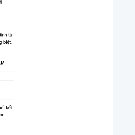
ổi
tính từ
 biệt.
ÂM
iết kết
uan