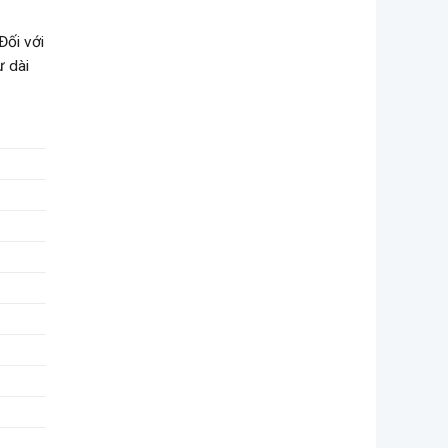
Đối với
ừ dài