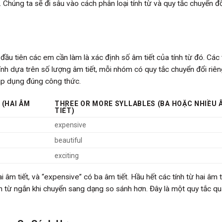
 Chúng ta sẽ đi sâu vào cách phân loại tính từ và quy tắc chuyển đ
ầu tiên các em cần làm là xác định số âm tiết của tính từ đó. Các 
nh dựa trên số lượng âm tiết, mỗi nhóm có quy tắc chuyển đổi riêng
áp dụng đúng công thức.
 (HAI ÂM
THREE OR MORE SYLLABLES (BA HOẶC NHIỀU 
TIẾT)
expensive
beautiful
exciting
ai âm tiết, và “expensive” có ba âm tiết. Hầu hết các tính từ hai âm t
nh từ ngắn khi chuyển sang dạng so sánh hơn. Đây là một quy tắc q