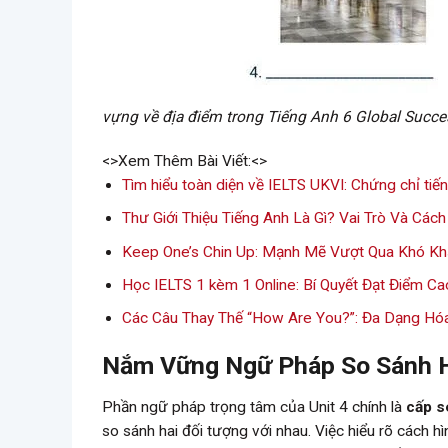
vựng về địa điểm trong Tiếng Anh 6 Global Succe
<>Xem Thêm Bài Viết:<>
Tìm hiểu toàn diện về IELTS UKVI: Chứng chỉ tiến
Thư Giới Thiệu Tiếng Anh Là Gì? Vai Trò Và Các
Keep One’s Chin Up: Mạnh Mẽ Vượt Qua Khó K
Học IELTS 1 kèm 1 Online: Bí Quyết Đạt Điểm Ca
Các Câu Thay Thế “How Are You?”: Đa Dạng Hóa
Nắm Vững Ngữ Pháp So Sánh H
Phần ngữ pháp trọng tâm của Unit 4 chính là
cấp s
so sánh hai đối tượng với nhau. Việc hiểu rõ cách 