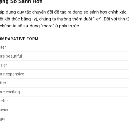
ạng So Sánh Hơn
à áp dụng quy tắc chuyển đổi để tạo ra dạng so sánh hơn chính xác. 
ết kết thúc bằng -y), chúng ta thường thêm đuôi “-er”. Đối với tính t
, chúng ta sẽ sử dụng “more” ở phía trước.
OMPARATIVE FORM
ster
re beautiful
isier
re expensive
tter
re exciting
ieter
avier
rger