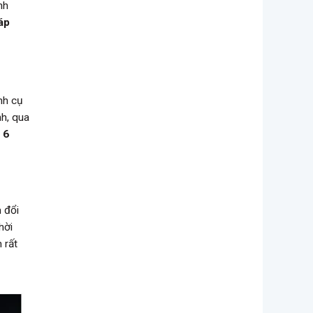
nh
áp
nh cụ
nh, qua
 6
 đổi
hời
 rất