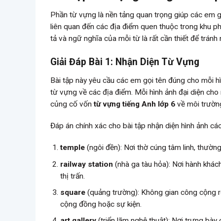
Phần từ vựng là nền tảng quan trọng giúp các em gia
liên quan đến các địa điểm quen thuộc trong khu p
tả và ngữ nghĩa của mỗi từ là rất cần thiết để tránh
Giải Đáp Bài 1: Nhận Diện Từ Vựng
Bài tập này yêu cầu các em gọi tên đúng cho mỗi h
từ vựng về các địa điểm. Mỗi hình ảnh đại diện cho
củng cố vốn
từ vựng tiếng Anh lớp 6
về môi trườn
Đáp án chính xác cho bài tập nhận diện hình ảnh các
temple
(ngôi đền): Nơi thờ cúng tâm linh, thườn
railway station
(nhà ga tàu hỏa): Nơi hành khác
thị trấn.
square
(quảng trường): Không gian công cộng rộ
cộng đồng hoặc sự kiện.
art gallery
(triển lãm nghệ thuật): Nơi trưng bày