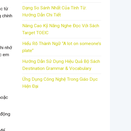
Dạng So Sánh Nhất Của Tính Từ:
ác từ
Hướng Dẫn Chi Tiết
g chính
Nâng Cao Kỹ Năng Nghe Đọc Với Sách
Target TOEIC
Hiểu Rõ Thành Ngữ “A lot on someone’s
hi nhớ
plate”
ác em
Hướng Dẫn Sử Dụng Hiệu Quả Bộ Sách
Destination Grammar & Vocabulary
Ứng Dụng Công Nghệ Trong Giáo Dục
Hiện Đại
hoặc
t động
 để