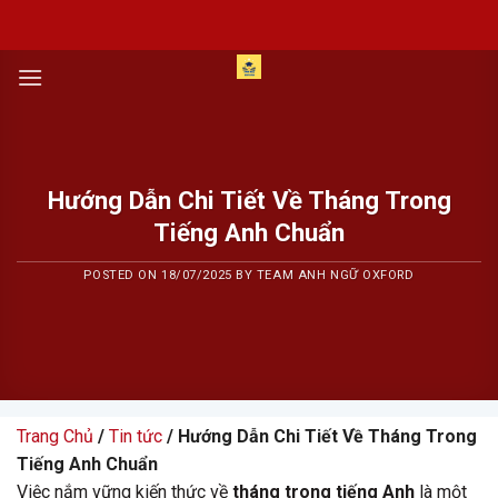
Skip
to
content
Hướng Dẫn Chi Tiết Về Tháng Trong
Tiếng Anh Chuẩn
POSTED ON
18/07/2025
BY
TEAM ANH NGỮ OXFORD
Trang Chủ
/
Tin tức
/ Hướng Dẫn Chi Tiết Về Tháng Trong
Tiếng Anh Chuẩn
Việc nắm vững kiến thức về
tháng trong tiếng Anh
là một