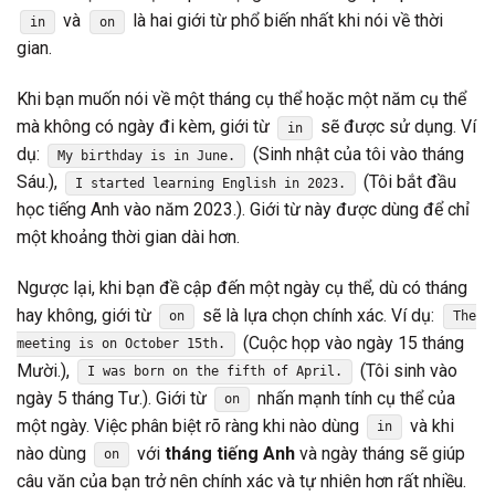
và
là hai giới từ phổ biến nhất khi nói về thời
in
on
gian.
Khi bạn muốn nói về một tháng cụ thể hoặc một năm cụ thể
mà không có ngày đi kèm, giới từ
sẽ được sử dụng. Ví
in
dụ:
(Sinh nhật của tôi vào tháng
My birthday is in June.
Sáu.),
(Tôi bắt đầu
I started learning English in 2023.
học tiếng Anh vào năm 2023.). Giới từ này được dùng để chỉ
một khoảng thời gian dài hơn.
Ngược lại, khi bạn đề cập đến một ngày cụ thể, dù có tháng
hay không, giới từ
sẽ là lựa chọn chính xác. Ví dụ:
on
The
(Cuộc họp vào ngày 15 tháng
meeting is on October 15th.
Mười.),
(Tôi sinh vào
I was born on the fifth of April.
ngày 5 tháng Tư.). Giới từ
nhấn mạnh tính cụ thể của
on
một ngày. Việc phân biệt rõ ràng khi nào dùng
và khi
in
nào dùng
với
tháng tiếng Anh
và ngày tháng sẽ giúp
on
câu văn của bạn trở nên chính xác và tự nhiên hơn rất nhiều.