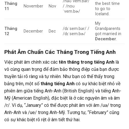
/nəʊˈvem.bər/
Tháng
the best time
November
Nov
/ /noʊ
11
to go to
ˈvem.bɚ/
Iceland.
My
Tháng
/dɪˈsem.bər/ /
Grandparents
December
Dec
12
/dɪˈsem.bɚ/
got married in
December
.
Phát Âm Chuẩn Các
Tháng Trong Tiếng Anh
Việc phát âm chính xác các
tên tháng trong tiếng Anh
là
vô cùng quan trọng để đảm bảo thông điệp của bạn được
truyền tải rõ ràng và tự nhiên. Như bạn có thể thấy trong
bảng trên, một số
tháng tiếng Anh
có sự khác biệt nhỏ về
phiên âm giữa tiếng Anh-Anh (British English) và tiếng Anh-
Mỹ (American English), đặc biệt là ở các nguyên âm và âm
/r/. Ví dụ, “January” có thể được phát âm với âm /uə/ trong
Anh-Anh và /ue/ trong Anh-Mỹ. Tương tự, “February” cũng
có sự khác biệt rõ rệt ở âm tiết thứ hai.