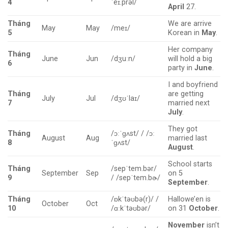
4
ˈeɪ.prəl/
April
27.
Tháng
We are arrive
May
May
/meɪ/
5
Korean in
May
.
Her company
Tháng
June
Jun
/dʒuːn/
will hold a big
6
party in
June
.
I and boyfriend
Tháng
are getting
July
Jul
/dʒʊˈlaɪ/
7
married next
July
.
They got
Tháng
/ɔːˈɡʌst/ / /ɔː
August
Aug
married last
8
ˈɡʌst/
August
.
School starts
Tháng
/sepˈtem.bər/
September
Sep
on 5
9
/ /sepˈtem.bɚ/
September
.
Tháng
/ɒkˈtəʊbə(r)/ /
Hallowe’en is
October
Oct
10
/ɑːkˈtəʊbər/
on 31
October
.
November
isn’t