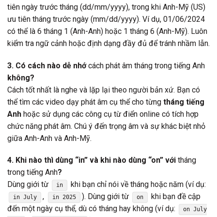
tiên ngày trước tháng (dd/mm/yyyy), trong khi Anh-Mỹ (US)
ưu tiên tháng trước ngày (mm/dd/yyyy). Ví dụ, 01/06/2024
có thể là 6 tháng 1 (Anh-Anh) hoặc 1 tháng 6 (Anh-Mỹ). Luôn
kiểm tra ngữ cảnh hoặc định dạng đầy đủ để tránh nhầm lẫn.
3. Có cách nào dễ nhớ
cách phát âm tháng trong tiếng Anh
không?
Cách tốt nhất là nghe và lặp lại theo người bản xứ. Bạn có
thể tìm các video dạy phát âm cụ thể cho từng
tháng tiếng
Anh
hoặc sử dụng các công cụ từ điển online có tích hợp
chức năng phát âm. Chú ý đến trọng âm và sự khác biệt nhỏ
giữa Anh-Anh và Anh-Mỹ.
4. Khi nào thì dùng “in” và khi nào dùng “on” với
tháng
trong tiếng Anh
?
Dùng giới từ
khi bạn chỉ nói về tháng hoặc năm (ví dụ:
in
,
). Dùng giới từ
khi bạn đề cập
in July
in 2025
on
đến một ngày cụ thể, dù có tháng hay không (ví dụ:
on July