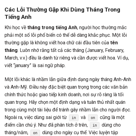
Các Lỗi Thường Gặp Khi Dùng
Tháng Trong
Tiếng Anh
Khi học về
tháng trong tiếng Anh
, người học thường mắc
phải một số lỗi phổ biến có thể dễ dàng khắc phục. Một lỗi
thường gặp là không viết hoa chữ cái đầu tiên của
tên
tháng
. Luôn nhớ rằng tất cả các tháng (January, February,
March, v.v.) đều là danh từ riêng và cần được viết hoa. Ví dụ,
viết “january” là sai ngữ pháp.
Một lỗi khác là nhầm lẫn giữa định dạng ngày tháng Anh-Anh
và Anh-Mỹ. Điều này đặc biệt quan trọng trong các văn bản
chính thức hoặc giao tiếp kinh doanh, nơi sự rõ ràng là tối
quan trọng. Hãy chọn một định dạng và tuân thủ nhất quán
trong cùng một tài liệu để tránh gây nhầm lẫn cho người đọc.
Ngoài ra, việc dùng sai giới từ
và
cũng là một
in
on
điểm cần chú ý. Như đã phân tích ở trên,
dùng cho
in
tháng/năm,
dùng cho ngày cụ thể. Việc luyện tập
on