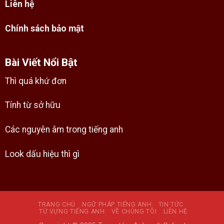
Liên hệ
Chính sách bảo mật
Bài Viết Nổi Bật
Thì quá khứ đơn
Tính từ sở hữu
Các nguyên âm trong tiếng anh
Look dấu hiệu thì gì
TRANG CHỦ
NGỮ PHÁP TIẾNG ANH
TIN TỨC
TỪ VỰNG TIẾNG ANH
VỀ CHÚNG TÔI
LIÊN HỆ