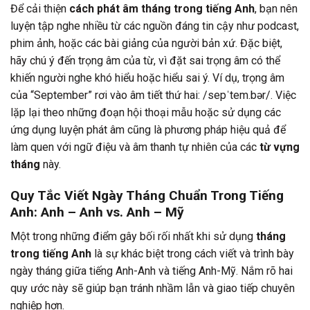
Để cải thiện
cách phát âm tháng trong tiếng Anh
, bạn nên
luyện tập nghe nhiều từ các nguồn đáng tin cậy như podcast,
phim ảnh, hoặc các bài giảng của người bản xứ. Đặc biệt,
hãy chú ý đến trọng âm của từ, vì đặt sai trọng âm có thể
khiến người nghe khó hiểu hoặc hiểu sai ý. Ví dụ, trọng âm
của “September” rơi vào âm tiết thứ hai: /sepˈtem.bər/. Việc
lặp lại theo những đoạn hội thoại mẫu hoặc sử dụng các
ứng dụng luyện phát âm cũng là phương pháp hiệu quả để
làm quen với ngữ điệu và âm thanh tự nhiên của các
từ vựng
tháng
này.
Quy Tắc Viết Ngày Tháng Chuẩn Trong Tiếng
Anh: Anh – Anh vs. Anh – Mỹ
Một trong những điểm gây bối rối nhất khi sử dụng
tháng
trong tiếng Anh
là sự khác biệt trong cách viết và trình bày
ngày tháng giữa tiếng Anh-Anh và tiếng Anh-Mỹ. Nắm rõ hai
quy ước này sẽ giúp bạn tránh nhầm lẫn và giao tiếp chuyên
nghiệp hơn.