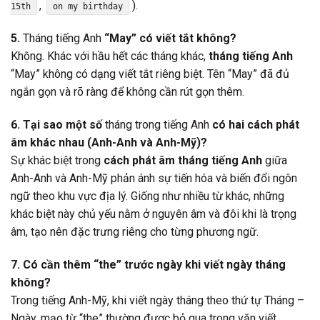
,
).
15th
on my birthday
5.
Tháng tiếng Anh
“May” có viết tắt không?
Không. Khác với hầu hết các tháng khác,
tháng tiếng Anh
“May” không có dạng viết tắt riêng biệt. Tên “May” đã đủ
ngắn gọn và rõ ràng để không cần rút gọn thêm.
6. Tại sao một số
tháng trong tiếng Anh
có hai cách phát
âm khác nhau (Anh-Anh và Anh-Mỹ)?
Sự khác biệt trong
cách phát âm tháng tiếng Anh
giữa
Anh-Anh và Anh-Mỹ phản ánh sự tiến hóa và biến đổi ngôn
ngữ theo khu vực địa lý. Giống như nhiều từ khác, những
khác biệt này chủ yếu nằm ở nguyên âm và đôi khi là trọng
âm, tạo nên đặc trưng riêng cho từng phương ngữ.
7. Có cần thêm “the” trước ngày khi viết ngày tháng
không?
Trong tiếng Anh-Mỹ, khi viết ngày tháng theo thứ tự Tháng –
Ngày, mạo từ “the” thường được bỏ qua trong văn viết