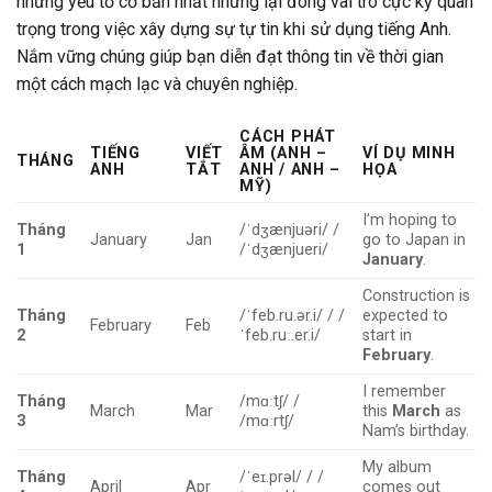
những yếu tố cơ bản nhất nhưng lại đóng vai trò cực kỳ quan
trọng trong việc xây dựng sự tự tin khi sử dụng tiếng Anh.
Nắm vững chúng giúp bạn diễn đạt thông tin về thời gian
một cách mạch lạc và chuyên nghiệp.
CÁCH PHÁT
TIẾNG
VIẾT
ÂM (ANH –
VÍ DỤ MINH
THÁNG
ANH
TẮT
ANH / ANH –
HỌA
MỸ)
I’m hoping to
Tháng
/ˈdʒænjuəri/ /
January
Jan
go to Japan in
1
/ˈdʒænjueri/
January
.
Construction is
Tháng
/ˈfeb.ru.ər.i/ / /
expected to
February
Feb
2
ˈfeb.ruː.er.i/
start in
February
.
I remember
Tháng
/mɑːtʃ/ /
March
Mar
this
March
as
3
/mɑːrtʃ/
Nam’s birthday.
My album
Tháng
/ˈeɪ.prəl/ / /
April
Apr
comes out