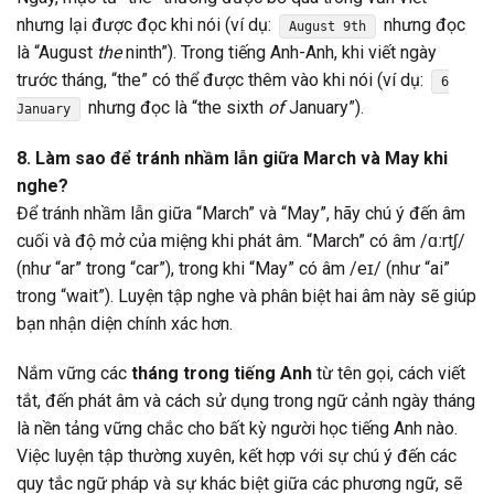
nhưng lại được đọc khi nói (ví dụ:
nhưng đọc
August 9th
là “August
the
ninth”). Trong tiếng Anh-Anh, khi viết ngày
trước tháng, “the” có thể được thêm vào khi nói (ví dụ:
6
nhưng đọc là “the sixth
of
January”).
January
8. Làm sao để tránh nhầm lẫn giữa March và May khi
nghe?
Để tránh nhầm lẫn giữa “March” và “May”, hãy chú ý đến âm
cuối và độ mở của miệng khi phát âm. “March” có âm /ɑːrtʃ/
(như “ar” trong “car”), trong khi “May” có âm /eɪ/ (như “ai”
trong “wait”). Luyện tập nghe và phân biệt hai âm này sẽ giúp
bạn nhận diện chính xác hơn.
Nắm vững các
tháng trong tiếng Anh
từ tên gọi, cách viết
tắt, đến phát âm và cách sử dụng trong ngữ cảnh ngày tháng
là nền tảng vững chắc cho bất kỳ người học tiếng Anh nào.
Việc luyện tập thường xuyên, kết hợp với sự chú ý đến các
quy tắc ngữ pháp và sự khác biệt giữa các phương ngữ, sẽ