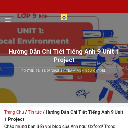
Skip
to
content
Hướng Dẫn Chi Tiết Tiếng Anh 9 Unit 1
Project
POSTED ON
16/07/2025
BY
TEAM ANH NGỮ OXFORD
Trang Chủ
/
Tin tức
/ Hướng Dẫn Chi Tiết Tiếng Anh 9 Unit
1 Project
Chào mừng bạn đến với blog của Anh ngữ Oxford! Trong