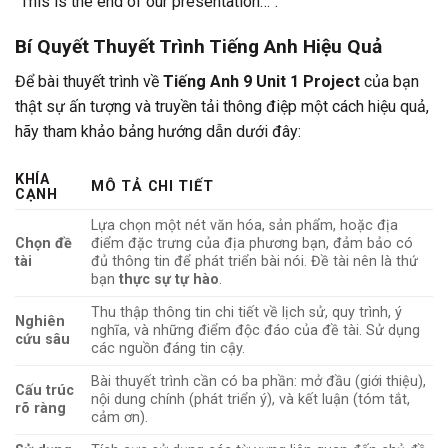
“This is the end of our presentation…”.
Bí Quyết Thuyết Trình Tiếng Anh Hiệu Quả
Để bài thuyết trình về
Tiếng Anh 9 Unit 1 Project
của bạn
thật sự ấn tượng và truyền tải thông điệp một cách hiệu quả,
hãy tham khảo bảng hướng dẫn dưới đây:
KHÍA
MÔ TẢ CHI TIẾT
CẠNH
Lựa chọn một nét văn hóa, sản phẩm, hoặc địa
Chọn đề
điểm đặc trưng của địa phương bạn, đảm bảo có
tài
đủ thông tin để phát triển bài nói. Đề tài nên là thứ
bạn
thực sự tự hào
.
Thu thập thông tin chi tiết về lịch sử, quy trình, ý
Nghiên
nghĩa, và những điểm độc đáo của đề tài. Sử dụng
cứu sâu
các nguồn đáng tin cậy.
Bài thuyết trình cần có ba phần: mở đầu (giới thiệu),
Cấu trúc
nội dung chính (phát triển ý), và kết luận (tóm tắt,
rõ ràng
cảm ơn).