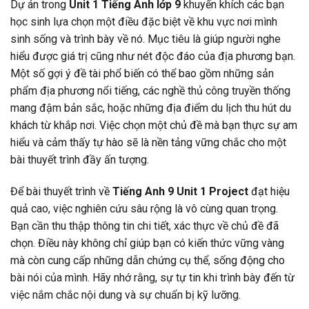
Dự án trong
Unit 1 Tiếng Anh lớp 9
khuyến khích các bạn
học sinh lựa chọn một điều đặc biệt về khu vực nơi mình
sinh sống và trình bày về nó. Mục tiêu là giúp người nghe
hiểu được giá trị cũng như nét độc đáo của địa phương bạn.
Một số gợi ý đề tài phổ biến có thể bao gồm những sản
phẩm địa phương nổi tiếng, các nghề thủ công truyền thống
mang đậm bản sắc, hoặc những địa điểm du lịch thu hút du
khách từ khắp nơi. Việc chọn một chủ đề mà bạn thực sự am
hiểu và cảm thấy tự hào sẽ là nền tảng vững chắc cho một
bài thuyết trình đầy ấn tượng.
Để bài thuyết trình về
Tiếng Anh 9 Unit 1 Project
đạt hiệu
quả cao, việc nghiên cứu sâu rộng là vô cùng quan trọng.
Bạn cần thu thập thông tin chi tiết, xác thực về chủ đề đã
chọn. Điều này không chỉ giúp bạn có kiến thức vững vàng
mà còn cung cấp những dẫn chứng cụ thể, sống động cho
bài nói của mình. Hãy nhớ rằng, sự tự tin khi trình bày đến từ
việc nắm chắc nội dung và sự chuẩn bị kỹ lưỡng.