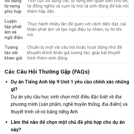
Sử dụng
Tích cực sử dụng các từ vựng liên quan đến chủ đề,
từ vựng
từ đồng nghĩa và cụm từ mô tả sinh động để bài nói
phù hợp
thêm hấp dẫn.
Luyện
Thực hành nhiều lần để quen với cách diễn đạt, cải
tập phát
thiện phát âm và tạo ngữ điệu tự nhiên, tự tin khi
âm và
nói.
ngữ điệu
Tương
Chuẩn bị một vài câu hỏi hoặc hoạt động nhỏ để
tác với
khuyến khích khán giả tương tác, giúp bài thuyết
khán giả
trình thêm sinh động.
Các Câu Hỏi Thường Gặp (FAQs)
Dự án Tiếng Anh lớp 9 Unit 1 yêu cầu chính xác những
gì?
Dự án yêu cầu học sinh chọn một điều đặc biệt về địa
phương mình (sản phẩm, nghề truyền thống, địa điểm) và
thuyết trình về nó bằng tiếng Anh.
Làm thế nào để chọn một chủ đề phù hợp cho dự án
này?