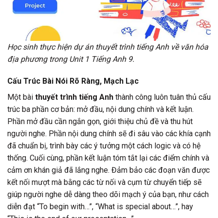
Học sinh thực hiện dự án thuyết trình tiếng Anh về văn hóa
địa phương trong Unit 1 Tiếng Anh 9.
Cấu Trúc Bài Nói Rõ Ràng, Mạch Lạc
Một bài
thuyết trình tiếng Anh
thành công luôn tuân thủ cấu
trúc ba phần cơ bản: mở đầu, nội dung chính và kết luận.
Phần mở đầu cần ngắn gọn, giới thiệu chủ đề và thu hút
người nghe. Phần nội dung chính sẽ đi sâu vào các khía cạnh
đã chuẩn bị, trình bày các ý tưởng một cách logic và có hệ
thống. Cuối cùng, phần kết luận tóm tắt lại các điểm chính và
cảm ơn khán giả đã lắng nghe. Đảm bảo các đoạn văn được
kết nối mượt mà bằng các từ nối và cụm từ chuyển tiếp sẽ
giúp người nghe dễ dàng theo dõi mạch ý của bạn, như cách
diễn đạt “To begin with…”, “What is special about…”, hay