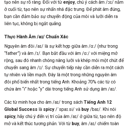
tạo nên sự rõ ràng. Đối với từ
enjoy
, chú ý cách âm /ɔɪ/ nằm
ở cuối từ, tạo nên sự nhấn nhá đặc trưng. Để phát âm đúng,
bạn cần đảm bảo sự chuyển động của môi và lưỡi diễn ra
liên tục, không bị ngắt quãng.
Thực Hành Âm /aɪ/ Chuẩn Xác
Nguyên âm đôi /aɪ/ là sự kết hợp giữa âm /ɑː/ (như trong
“father”) và âm /ɪ/. Bạn bắt đầu với âm /ɑː/ với miệng mở
rộng, sau đó nhanh chóng nâng lưỡi và khép môi một chút để
chuyển sang âm /ɪ/. Sự chuyển tiếp này cần diễn ra một cách
tự nhiên và liền mạch. Đây là một trong những nguyên âm
đôi phổ biến nhất trong tiếng Anh. Khoảng 70% các từ có
chứa âm “i” hoặc “y” dài trong tiếng Anh sử dụng âm /aɪ/.
Các từ minh họa cho âm /aɪ/ trong sách
Tiếng Anh 12
Global Success
là
spicy
/ˈspaɪ.si/ và
buy
/baɪ/. Khi nói
spicy
, hãy chú ý đến vị trí của âm /aɪ/ ở giữa từ, tạo nên độ
mở và kết thúc tương phản. Với từ
buy
, âm /aɪ/ chiếm toàn