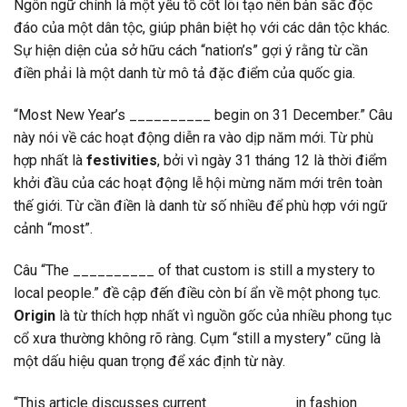
Ngôn ngữ chính là một yếu tố cốt lõi tạo nên bản sắc độc
đáo của một dân tộc, giúp phân biệt họ với các dân tộc khác.
Sự hiện diện của sở hữu cách “nation’s” gợi ý rằng từ cần
điền phải là một danh từ mô tả đặc điểm của quốc gia.
“Most New Year’s __________ begin on 31 December.” Câu
này nói về các hoạt động diễn ra vào dịp năm mới. Từ phù
hợp nhất là
festivities
, bởi vì ngày 31 tháng 12 là thời điểm
khởi đầu của các hoạt động lễ hội mừng năm mới trên toàn
thế giới. Từ cần điền là danh từ số nhiều để phù hợp với ngữ
cảnh “most”.
Câu “The __________ of that custom is still a mystery to
local people.” đề cập đến điều còn bí ẩn về một phong tục.
Origin
là từ thích hợp nhất vì nguồn gốc của nhiều phong tục
cổ xưa thường không rõ ràng. Cụm “still a mystery” cũng là
một dấu hiệu quan trọng để xác định từ này.
“This article discusses current __________ in fashion