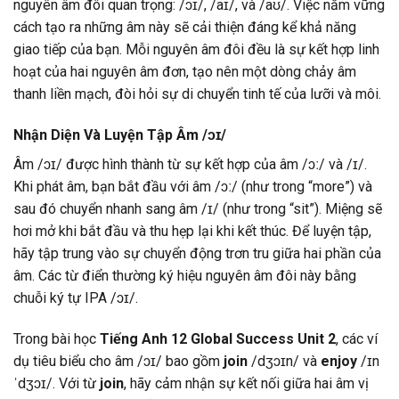
nguyên âm đôi quan trọng: /ɔɪ/, /aɪ/, và /aʊ/. Việc nắm vững
cách tạo ra những âm này sẽ cải thiện đáng kể khả năng
giao tiếp của bạn. Mỗi nguyên âm đôi đều là sự kết hợp linh
hoạt của hai nguyên âm đơn, tạo nên một dòng chảy âm
thanh liền mạch, đòi hỏi sự di chuyển tinh tế của lưỡi và môi.
Nhận Diện Và Luyện Tập Âm /ɔɪ/
Âm /ɔɪ/ được hình thành từ sự kết hợp của âm /ɔː/ và /ɪ/.
Khi phát âm, bạn bắt đầu với âm /ɔː/ (như trong “more”) và
sau đó chuyển nhanh sang âm /ɪ/ (như trong “sit”). Miệng sẽ
hơi mở khi bắt đầu và thu hẹp lại khi kết thúc. Để luyện tập,
hãy tập trung vào sự chuyển động trơn tru giữa hai phần của
âm. Các từ điển thường ký hiệu nguyên âm đôi này bằng
chuỗi ký tự IPA /ɔɪ/.
Trong bài học
Tiếng Anh 12 Global Success Unit 2
, các ví
dụ tiêu biểu cho âm /ɔɪ/ bao gồm
join
/dʒɔɪn/ và
enjoy
/ɪn
ˈdʒɔɪ/. Với từ
join
, hãy cảm nhận sự kết nối giữa hai âm vị