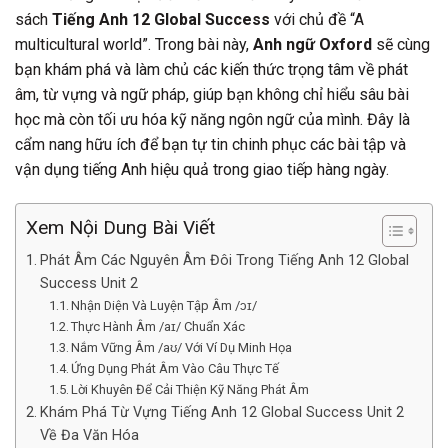
sách
Tiếng Anh 12 Global Success
với chủ đề “A
multicultural world”. Trong bài này,
Anh ngữ Oxford
sẽ cùng
bạn khám phá và làm chủ các kiến thức trọng tâm về phát
âm, từ vựng và ngữ pháp, giúp bạn không chỉ hiểu sâu bài
học mà còn tối ưu hóa kỹ năng ngôn ngữ của mình. Đây là
cẩm nang hữu ích để bạn tự tin chinh phục các bài tập và
vận dụng tiếng Anh hiệu quả trong giao tiếp hàng ngày.
Xem Nội Dung Bài Viết
Phát Âm Các Nguyên Âm Đôi Trong Tiếng Anh 12 Global
Success Unit 2
Nhận Diện Và Luyện Tập Âm /ɔɪ/
Thực Hành Âm /aɪ/ Chuẩn Xác
Nắm Vững Âm /aʊ/ Với Ví Dụ Minh Họa
Ứng Dụng Phát Âm Vào Câu Thực Tế
Lời Khuyên Để Cải Thiện Kỹ Năng Phát Âm
Khám Phá Từ Vựng Tiếng Anh 12 Global Success Unit 2
Về Đa Văn Hóa