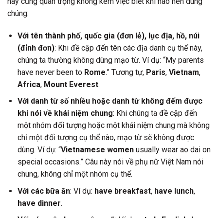
này cũng quan trọng không kém việc biết khi nào nên dùng
chúng:
Với tên thành phố, quốc gia (đơn lẻ), lục địa, hồ, núi
(đỉnh đơn)
: Khi đề cập đến tên các địa danh cụ thể này,
chúng ta thường không dùng mạo từ. Ví dụ: “My parents
have never been to
Rome
.” Tương tự,
Paris
,
Vietnam
,
Africa
,
Mount Everest
.
Với danh từ số nhiều hoặc danh từ không đếm được
khi nói về khái niệm chung
: Khi chúng ta đề cập đến
một nhóm đối tượng hoặc một khái niệm chung mà không
chỉ một đối tượng cụ thể nào, mạo từ sẽ không được
dùng. Ví dụ: “
Vietnamese women
usually wear ao dai on
special occasions.” Câu này nói về phụ nữ Việt Nam nói
chung, không chỉ một nhóm cụ thể.
Với các bữa ăn
: Ví dụ:
have breakfast
,
have lunch
,
have dinner
.