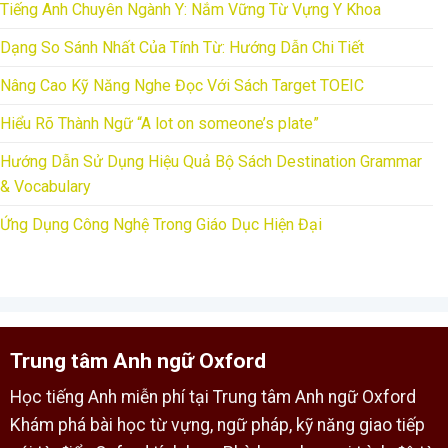
Tiếng Anh Chuyên Ngành Y: Nắm Vững Từ Vựng Y Khoa
Dạng So Sánh Nhất Của Tính Từ: Hướng Dẫn Chi Tiết
Nâng Cao Kỹ Năng Nghe Đọc Với Sách Target TOEIC
Hiểu Rõ Thành Ngữ “A lot on someone’s plate”
Hướng Dẫn Sử Dụng Hiệu Quả Bộ Sách Destination Grammar
& Vocabulary
Ứng Dụng Công Nghệ Trong Giáo Dục Hiện Đại
Trung tâm Anh ngữ Oxford
Học tiếng Anh miễn phí tại Trung tâm Anh ngữ Oxford
Khám phá bài học từ vựng, ngữ pháp, kỹ năng giao tiếp