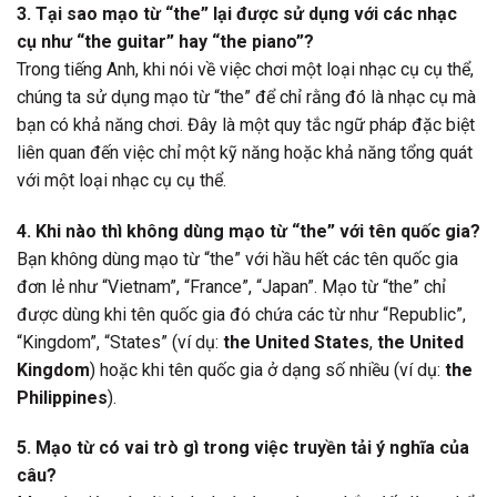
3. Tại sao mạo từ “the” lại được sử dụng với các nhạc
cụ như “the guitar” hay “the piano”?
Trong tiếng Anh, khi nói về việc chơi một loại nhạc cụ cụ thể,
chúng ta sử dụng mạo từ “the” để chỉ rằng đó là nhạc cụ mà
bạn có khả năng chơi. Đây là một quy tắc ngữ pháp đặc biệt
liên quan đến việc chỉ một kỹ năng hoặc khả năng tổng quát
với một loại nhạc cụ cụ thể.
4. Khi nào thì không dùng mạo từ “the” với tên quốc gia?
Bạn không dùng mạo từ “the” với hầu hết các tên quốc gia
đơn lẻ như “Vietnam”, “France”, “Japan”. Mạo từ “the” chỉ
được dùng khi tên quốc gia đó chứa các từ như “Republic”,
“Kingdom”, “States” (ví dụ:
the United States
,
the United
Kingdom
) hoặc khi tên quốc gia ở dạng số nhiều (ví dụ:
the
Philippines
).
5. Mạo từ có vai trò gì trong việc truyền tải ý nghĩa của
câu?