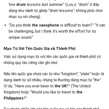
few
drum
lessons last summer.” (Lưu ý: “drum” ở đây
dùng như danh từ ghép “drum lessons”, không phải chơi
nhạc cụ nói chung).
“Do you think
the saxophone
is difficult to learn?” “It can
be challenging, but I think it’s worth the effort for its
unique sound.”
Mạo Từ Với Tên Quốc Gia và Thành Phố
Việc sử dụng mạo từ với tên các quốc gia và thành phố có
những quy tắc riêng cần ghi nhớ.
Nếu tên quốc gia chứa các từ như “kingdom”, “state” hoặc là
dạng danh từ số nhiều, chúng ta thường dùng mạo từ “the”.
Ví dụ: “Have you ever been to
the UK
?” (The United
Kingdom) hoặc “Would you like to travel to
the
Philippines
?”