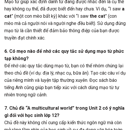
Mạo từ giúp xác định danh từ đang được nhắc đến là cụ thể
hay không cụ thể, đã được biết đến hay chưa. Ví dụ, “I saw
a
cat
” (một con mèo bất kỳ) khác với “I saw
the cat
” (con
mèo mà cả người nói và người nghe đều biết). Sử dụng đúng
mạo từ là cần thiết để đảm bảo thông điệp của bạn được
truyền đạt chính xác.
6. Có mẹo nào để nhớ các quy tắc sử dụng mạo từ phức
tạp không?
Để nhớ các quy tắc dùng mạo từ, bạn có thể nhóm chúng lại
theo chủ đề (ví dụ: địa lý, nhạc cụ, bữa ăn). Tạo các câu ví dụ
của riêng mình và luyện tập thường xuyên. Đọc sách báo
tiếng Anh cũng giúp bạn tiếp xúc với cách dùng mạo từ tự
nhiên trong ngữ cảnh.
7. Chủ đề “A multicultural world” trong Unit 2 có ý nghĩa
gì đối với học sinh lớp 12?
Chủ đề này không chỉ cung cấp kiến thức ngôn ngữ mà còn
mở rộng tầm nhìn của học sinh về sự đa dạng văn hóa toàn