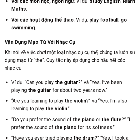
Với các môn học, ngôn ngữ
: Ví dụ:
study English
,
learn
Maths
.
Với các hoạt động thể thao
: Ví dụ:
play football
,
go
swimming
.
Vận Dụng Mạo Từ Với Nhạc Cụ
Khi nói về việc chơi một loại nhạc cụ cụ thể, chúng ta luôn sử
dụng mạo từ “the”. Quy tắc này áp dụng cho hầu hết các
nhạc cụ.
Ví dụ: “Can you play
the guitar
?” và “Yes, I’ve been
playing
the guitar
for about two years now.”
“Are you learning to play
the violin
?” và “Yes, I’m also
learning to play
the violin
.”
“Do you prefer the sound of
the piano
or
the flute
?” “I
prefer the sound of
the piano
for its softness.”
“Have you ever tried playing
the drum
?” “Yes, I took a