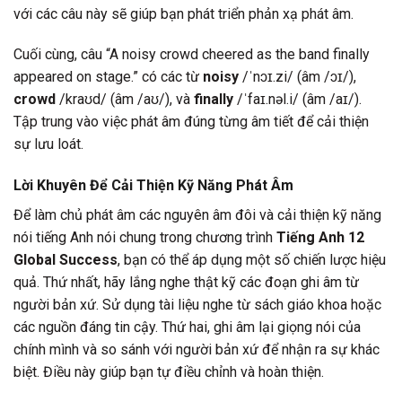
với các câu này sẽ giúp bạn phát triển phản xạ phát âm.
Cuối cùng, câu “A noisy crowd cheered as the band finally
appeared on stage.” có các từ
noisy
/ˈnɔɪ.zi/ (âm /ɔɪ/),
crowd
/kraʊd/ (âm /aʊ/), và
finally
/ˈfaɪ.nəl.i/ (âm /aɪ/).
Tập trung vào việc phát âm đúng từng âm tiết để cải thiện
sự lưu loát.
Lời Khuyên Để Cải Thiện Kỹ Năng Phát Âm
Để làm chủ phát âm các nguyên âm đôi và cải thiện kỹ năng
nói tiếng Anh nói chung trong chương trình
Tiếng Anh 12
Global Success
, bạn có thể áp dụng một số chiến lược hiệu
quả. Thứ nhất, hãy lắng nghe thật kỹ các đoạn ghi âm từ
người bản xứ. Sử dụng tài liệu nghe từ sách giáo khoa hoặc
các nguồn đáng tin cậy. Thứ hai, ghi âm lại giọng nói của
chính mình và so sánh với người bản xứ để nhận ra sự khác
biệt. Điều này giúp bạn tự điều chỉnh và hoàn thiện.