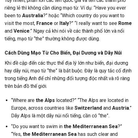
Tuy nhiên, phần lớn các tên quốc gia và tên các thành phố
riêng lẻ thì không cần dùng mạo từ. Ví dụ: “Have you ever
been to
Australia
?” hoặc “Which country do you want to
visit the most,
France
or
Italy
?” “I really want to see
Rome
and
Venice
.” Ngay cả khi nói về các thành phố lớn và nổi
tiếng, mạo từ “the” thường không được dùng.
Cách Dùng Mạo Từ Cho Biển, Đại Dương và Dãy Núi
Khi đề cập đến các thực thể địa lý lớn như biển, đại dương
hay dãy núi, mạo từ “the” là bắt buộc. Đây là quy tắc cố định
trong tiếng Anh để chỉ những đối tượng độc nhất và rõ ràng
trên bản đồ thế giới.
“Where are
the Alps
located?” “The Alps are located in
Europe, across countries like
Switzerland
and
Austria
.”
Dãy Alps là một dãy núi nổi tiếng, cần có “the”.
“Do you want to swim in
the Mediterranean Sea
?”
“Yes,
the Mediterranean Sea
has such clear and