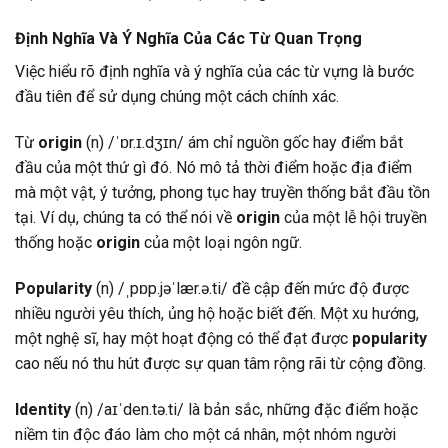
Định Nghĩa Và Ý Nghĩa Của Các Từ Quan Trọng
Việc hiểu rõ định nghĩa và ý nghĩa của các từ vựng là bước
đầu tiên để sử dụng chúng một cách chính xác.
Từ
origin
(n) /ˈɒr.ɪ.dʒɪn/ ám chỉ nguồn gốc hay điểm bắt
đầu của một thứ gì đó. Nó mô tả thời điểm hoặc địa điểm
mà một vật, ý tưởng, phong tục hay truyền thống bắt đầu tồn
tại. Ví dụ, chúng ta có thể nói về
origin
của một lễ hội truyền
thống hoặc
origin
của một loại ngôn ngữ.
Popularity
(n) /ˌpɒp.jəˈlær.ə.ti/ đề cập đến mức độ được
nhiều người yêu thích, ủng hộ hoặc biết đến. Một xu hướng,
một nghệ sĩ, hay một hoạt động có thể đạt được
popularity
cao nếu nó thu hút được sự quan tâm rộng rãi từ cộng đồng.
Identity
(n) /aɪˈden.tə.ti/ là bản sắc, những đặc điểm hoặc
niềm tin độc đáo làm cho một cá nhân, một nhóm người