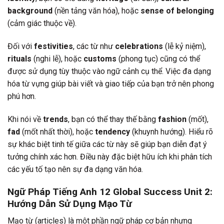
background
(nền tảng văn hóa), hoặc
sense of belonging
(cảm giác thuộc về).
Đối với
festivities
, các từ như
celebrations
(lễ kỷ niệm),
rituals
(nghi lễ), hoặc
customs
(phong tục) cũng có thể
được sử dụng tùy thuộc vào ngữ cảnh cụ thể. Việc đa dạng
hóa từ vựng giúp bài viết và giao tiếp của bạn trở nên phong
phú hơn.
Khi nói về
trends
, bạn có thể thay thế bằng
fashion
(mốt),
fad
(mốt nhất thời), hoặc
tendency
(khuynh hướng). Hiểu rõ
sự khác biệt tinh tế giữa các từ này sẽ giúp bạn diễn đạt ý
tưởng chính xác hơn. Điều này đặc biệt hữu ích khi phân tích
các yếu tố tạo nên sự đa dạng văn hóa.
Ngữ Pháp Tiếng Anh 12 Global Success Unit 2:
Hướng Dẫn Sử Dụng Mạo Từ
Mạo từ (articles) là một phần ngữ pháp cơ bản nhưng