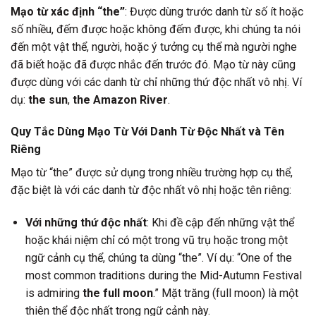
Mạo từ xác định “the”
: Được dùng trước danh từ số ít hoặc
số nhiều, đếm được hoặc không đếm được, khi chúng ta nói
đến một vật thể, người, hoặc ý tưởng cụ thể mà người nghe
đã biết hoặc đã được nhắc đến trước đó. Mạo từ này cũng
được dùng với các danh từ chỉ những thứ độc nhất vô nhị. Ví
dụ:
the sun
,
the Amazon River
.
Quy Tắc Dùng Mạo Từ Với Danh Từ Độc Nhất và Tên
Riêng
Mạo từ “the” được sử dụng trong nhiều trường hợp cụ thể,
đặc biệt là với các danh từ độc nhất vô nhị hoặc tên riêng:
Với những thứ độc nhất
: Khi đề cập đến những vật thể
hoặc khái niệm chỉ có một trong vũ trụ hoặc trong một
ngữ cảnh cụ thể, chúng ta dùng “the”. Ví dụ: “One of the
most common traditions during the Mid-Autumn Festival
is admiring
the full moon
.” Mặt trăng (full moon) là một
thiên thể độc nhất trong ngữ cảnh này.