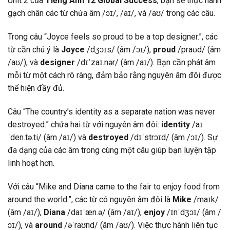
Unit 2 của
Tiếng Anh 12 Global Success
, bạn sẽ thực hành
gạch chân các từ chứa âm /ɔɪ/, /aɪ/, và /aʊ/ trong các câu.
Trong câu “Joyce feels so proud to be a top designer.”, các
từ cần chú ý là
Joyce
/dʒɔɪs/ (âm /ɔɪ/),
proud
/praʊd/ (âm
/aʊ/), và
designer
/dɪˈzaɪ.nər/ (âm /aɪ/). Bạn cần phát âm
mỗi từ một cách rõ ràng, đảm bảo rằng nguyên âm đôi được
thể hiện đầy đủ.
Câu “The country’s identity as a separate nation was never
destroyed.” chứa hai từ với nguyên âm đôi:
identity
/aɪ
ˈden.tə.ti/ (âm /aɪ/) và
destroyed
/dɪˈstrɔɪd/ (âm /ɔɪ/). Sự
đa dạng của các âm trong cùng một câu giúp bạn luyện tập
linh hoạt hơn.
Với câu “Mike and Diana came to the fair to enjoy food from
around the world.”, các từ có nguyên âm đôi là
Mike
/maɪk/
(âm /aɪ/),
Diana
/daɪˈæn.ə/ (âm /aɪ/),
enjoy
/ɪnˈdʒɔɪ/ (âm /
ɔɪ/), và
around
/əˈraʊnd/ (âm /aʊ/). Việc thực hành liên tục