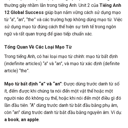
thường gây nhầm lẫn trong tiếng Anh. Unit 2 của
Tiếng Anh
12 Global Success
giúp bạn nắm vững cách sử dụng mạo
từ “a”, “an”, “the” và các trường hợp không dùng mạo từ. Việc
sử dụng mạo từ đúng cách thể hiện sự tinh tế trong ngôn
ngữ và rất quan trọng để giao tiếp chuẩn xác.
Tổng Quan Về Các Loại Mạo Từ
Trong tiếng Anh, có hai loại mạo từ chính: mạo từ bất định
(indefinite articles) “a” và “an”, và mạo từ xác định (definite
article) “the”.
Mạo từ bất định “a” và “an”
: Được dùng trước danh từ số
ít, đếm được khi chúng ta nói đến một vật thể hoặc một
người nào đó không cụ thể, hoặc khi nói đến một điều gì đó
lần đầu tiên. “A” dùng trước danh từ bắt đầu bằng phụ âm,
còn “an” dùng trước danh từ bắt đầu bằng nguyên âm. Ví dụ:
a book
,
an apple
.