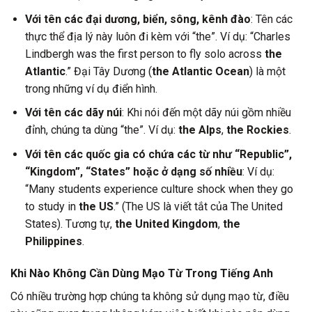
Với tên các đại dương, biển, sông, kênh đào
: Tên các
thực thể địa lý này luôn đi kèm với “the”. Ví dụ: “Charles
Lindbergh was the first person to fly solo across
the
Atlantic
.” Đại Tây Dương (
the Atlantic Ocean
) là một
trong những ví dụ điển hình.
Với tên các dãy núi
: Khi nói đến một dãy núi gồm nhiều
đỉnh, chúng ta dùng “the”. Ví dụ:
the Alps
,
the Rockies
.
Với tên các quốc gia có chứa các từ như “Republic”,
“Kingdom”, “States” hoặc ở dạng số nhiều
: Ví dụ:
“Many students experience culture shock when they go
to study in
the US
.” (The US là viết tắt của The United
States). Tương tự,
the United Kingdom
,
the
Philippines
.
Khi Nào Không Cần Dùng Mạo Từ Trong Tiếng Anh
Có nhiều trường hợp chúng ta không sử dụng mạo từ, điều