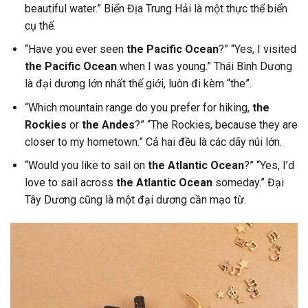
beautiful water.” Biển Địa Trung Hải là một thực thể biển
cụ thể.
“Have you ever seen
the Pacific Ocean
?” “Yes, I visited
the Pacific Ocean
when I was young.” Thái Bình Dương
là đại dương lớn nhất thế giới, luôn đi kèm “the”.
“Which mountain range do you prefer for hiking,
the
Rockies
or
the Andes
?” “The Rockies, because they are
closer to my hometown.” Cả hai đều là các dãy núi lớn.
“Would you like to sail on
the Atlantic Ocean
?” “Yes, I’d
love to sail across
the Atlantic Ocean
someday.” Đại
Tây Dương cũng là một đại dương cần mạo từ.