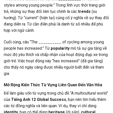
styles among young people.” Trong lĩnh vực thời trang giới
trẻ, những sự thay đổi liên tục chính là các
trends
(xu
hướng). Từ “current” (hiện tại) củng cố ý nghĩa về sự thay đổi
đang diễn ra. Từ cần điền phải là danh từ số nhiều để phù
hợp với ngữ cảnh.
Cuối cùng, câu “The __________ of cycling among young
people has increased.” Từ
popularity
mô tả sự gia tăng về
mức độ yêu thích và chấp nhận của hoạt động đạp xe trong
giới trẻ. Việc hoạt động này “has increased” (đã gia tăng)
cho thấy nó ngày càng được nhiều người biết đến và tham
gia.
Mở Rộng Kiến Thức Từ Vựng Liên Quan Đến Văn Hóa
Để làm giàu vốn từ vựng trong chủ đề “A multicultural world”
của
Tiếng Anh 12 Global Success
, bạn nên tìm hiểu thêm
các từ đồng nghĩa và liên quan. Ví dụ, thay vì chỉ dùng
identity
, bạn có thể dùng
heritage
(di sản),
cultural