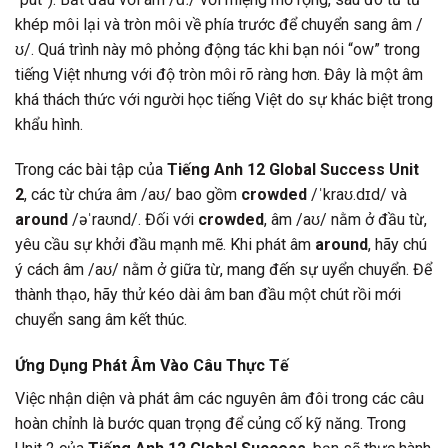
khép môi lại và tròn môi về phía trước để chuyển sang âm /
ʊ/. Quá trình này mô phỏng động tác khi bạn nói “ow” trong
tiếng Việt nhưng với độ tròn môi rõ ràng hơn. Đây là một âm
khá thách thức với người học tiếng Việt do sự khác biệt trong
khẩu hình.
Trong các bài tập của
Tiếng Anh 12 Global Success Unit
2
, các từ chứa âm /aʊ/ bao gồm
crowded
/ˈkraʊ.dɪd/ và
around
/əˈraʊnd/. Đối với
crowded
, âm /aʊ/ nằm ở đầu từ,
yêu cầu sự khởi đầu mạnh mẽ. Khi phát âm
around
, hãy chú
ý cách âm /aʊ/ nằm ở giữa từ, mang đến sự uyển chuyển. Để
thành thạo, hãy thử kéo dài âm ban đầu một chút rồi mới
chuyển sang âm kết thúc.
Ứng Dụng Phát Âm Vào Câu Thực Tế
Việc nhận diện và phát âm các nguyên âm đôi trong các câu
hoàn chỉnh là bước quan trọng để củng cố kỹ năng. Trong