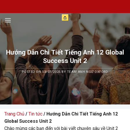
Skip
to
content
Hướng Dẫn Chi Tiết Tiếng Anh 12 Global
Success Unit 2
POSTED ON
13/07/2025
BY
TEAM ANH NGỮ OXFORD
Trang Chủ
/
Tin tức
/ Hướng Dẫn Chi Tiết Tiếng Anh 12
Global Success Unit 2
Chào mừng các bạn đến với bài viết chuyên sâu về Unit 2