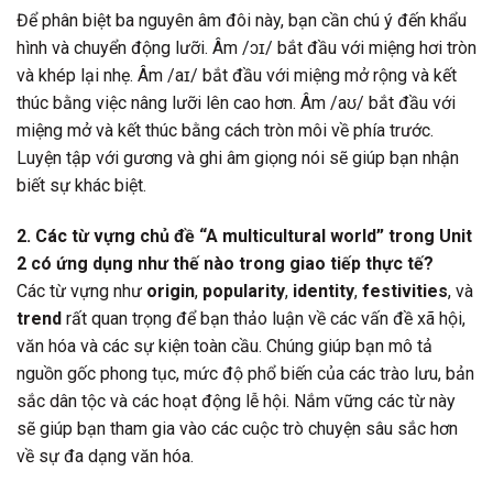
Để phân biệt ba nguyên âm đôi này, bạn cần chú ý đến khẩu
hình và chuyển động lưỡi. Âm /ɔɪ/ bắt đầu với miệng hơi tròn
và khép lại nhẹ. Âm /aɪ/ bắt đầu với miệng mở rộng và kết
thúc bằng việc nâng lưỡi lên cao hơn. Âm /aʊ/ bắt đầu với
miệng mở và kết thúc bằng cách tròn môi về phía trước.
Luyện tập với gương và ghi âm giọng nói sẽ giúp bạn nhận
biết sự khác biệt.
2. Các từ vựng chủ đề “A multicultural world” trong Unit
2 có ứng dụng như thế nào trong giao tiếp thực tế?
Các từ vựng như
origin
,
popularity
,
identity
,
festivities
, và
trend
rất quan trọng để bạn thảo luận về các vấn đề xã hội,
văn hóa và các sự kiện toàn cầu. Chúng giúp bạn mô tả
nguồn gốc phong tục, mức độ phổ biến của các trào lưu, bản
sắc dân tộc và các hoạt động lễ hội. Nắm vững các từ này
sẽ giúp bạn tham gia vào các cuộc trò chuyện sâu sắc hơn
về sự đa dạng văn hóa.