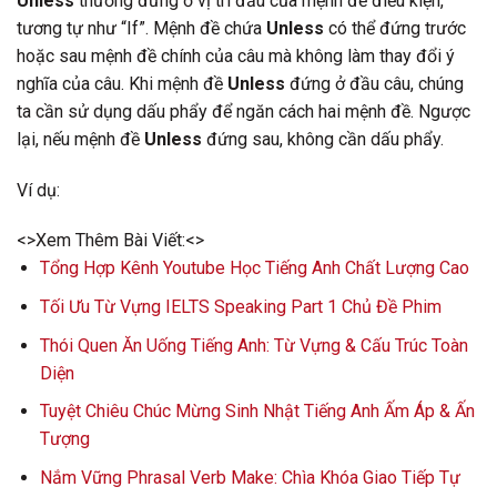
Unless
thường đứng ở vị trí đầu của mệnh đề điều kiện,
tương tự như “If”. Mệnh đề chứa
Unless
có thể đứng trước
hoặc sau mệnh đề chính của câu mà không làm thay đổi ý
nghĩa của câu. Khi mệnh đề
Unless
đứng ở đầu câu, chúng
ta cần sử dụng dấu phẩy để ngăn cách hai mệnh đề. Ngược
lại, nếu mệnh đề
Unless
đứng sau, không cần dấu phẩy.
Ví dụ:
<>Xem Thêm Bài Viết:<>
Tổng Hợp Kênh Youtube Học Tiếng Anh Chất Lượng Cao
Tối Ưu Từ Vựng IELTS Speaking Part 1 Chủ Đề Phim
Thói Quen Ăn Uống Tiếng Anh: Từ Vựng & Cấu Trúc Toàn
Diện
Tuyệt Chiêu Chúc Mừng Sinh Nhật Tiếng Anh Ấm Áp & Ấn
Tượng
Nắm Vững Phrasal Verb Make: Chìa Khóa Giao Tiếp Tự