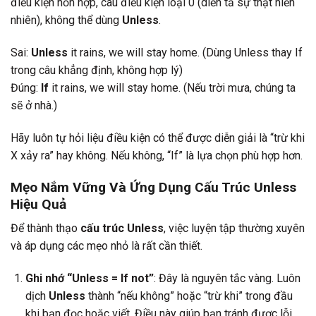
điều kiện hỗn hợp, câu điều kiện loại 0 (diễn tả sự thật hiển
nhiên), không thể dùng
Unless
.
Sai:
Unless
it rains, we will stay home. (Dùng Unless thay If
trong câu khẳng định, không hợp lý)
Đúng:
If
it rains, we will stay home. (Nếu trời mưa, chúng ta
sẽ ở nhà.)
Hãy luôn tự hỏi liệu điều kiện có thể được diễn giải là “trừ khi
X xảy ra” hay không. Nếu không, “If” là lựa chọn phù hợp hơn.
Mẹo Nắm Vững Và Ứng Dụng Cấu Trúc Unless
Hiệu Quả
Để thành thạo
cấu trúc Unless
, việc luyện tập thường xuyên
và áp dụng các mẹo nhỏ là rất cần thiết.
Ghi nhớ “Unless = If not”
: Đây là nguyên tắc vàng. Luôn
dịch
Unless
thành “nếu không” hoặc “trừ khi” trong đầu
khi bạn đọc hoặc viết. Điều này giúp bạn tránh được lỗi