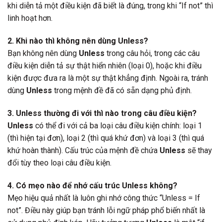
khi diễn tả một điều kiện đã biết là đúng, trong khi “If not” thì
linh hoạt hơn.
2. Khi nào thì không nên dùng Unless?
Bạn không nên dùng
Unless
trong câu hỏi, trong các câu
điều kiện diễn tả sự thật hiển nhiên (loại 0), hoặc khi điều
kiện được đưa ra là một sự thật khẳng định. Ngoài ra, tránh
dùng
Unless
trong mệnh đề đã có sẵn dạng phủ định.
3. Unless thường đi với thì nào trong câu điều kiện?
Unless
có thể đi với cả ba loại câu điều kiện chính: loại 1
(thì hiện tại đơn), loại 2 (thì quá khứ đơn) và loại 3 (thì quá
khứ hoàn thành). Cấu trúc của mệnh đề chứa
Unless
sẽ thay
đổi tùy theo loại câu điều kiện.
4. Có mẹo nào để nhớ cấu trúc Unless không?
Mẹo hiệu quả nhất là luôn ghi nhớ công thức “Unless = If
not”. Điều này giúp bạn tránh lỗi ngữ pháp phổ biến nhất là