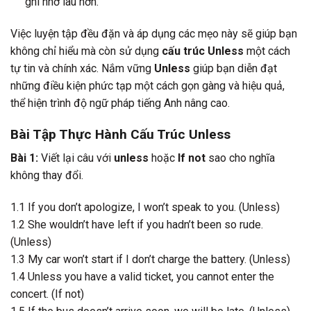
ghi nhớ lâu hơn.
Việc luyện tập đều đặn và áp dụng các mẹo này sẽ giúp bạn
không chỉ hiểu mà còn sử dụng
cấu trúc Unless
một cách
tự tin và chính xác. Nắm vững
Unless
giúp bạn diễn đạt
những điều kiện phức tạp một cách gọn gàng và hiệu quả,
thể hiện trình độ ngữ pháp tiếng Anh nâng cao.
Bài Tập Thực Hành Cấu Trúc Unless
Bài 1:
Viết lại câu với
unless
hoặc
If not
sao cho nghĩa
không thay đổi.
1.1 If you don’t apologize, I won’t speak to you. (Unless)
1.2 She wouldn’t have left if you hadn’t been so rude.
(Unless)
1.3 My car won’t start if I don’t charge the battery. (Unless)
1.4 Unless you have a valid ticket, you cannot enter the
concert. (If not)