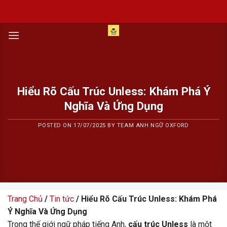
Skip
to
content
Hiểu Rõ Cấu Trúc Unless: Khám Phá Ý
Nghĩa Và Ứng Dụng
POSTED ON
17/07/2025
BY
TEAM ANH NGỮ OXFORD
Trang Chủ
/
Tin tức
/ Hiểu Rõ Cấu Trúc Unless: Khám Phá
Ý Nghĩa Và Ứng Dụng
Trong thế giới ngữ pháp tiếng Anh,
cấu trúc Unless
là một