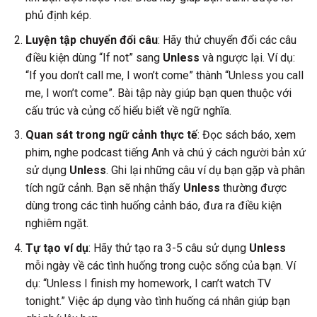
phủ định kép.
Luyện tập chuyển đổi câu
: Hãy thử chuyển đổi các câu
điều kiện dùng “If not” sang
Unless
và ngược lại. Ví dụ:
“If you don’t call me, I won’t come” thành “Unless you call
me, I won’t come”. Bài tập này giúp bạn quen thuộc với
cấu trúc và củng cố hiểu biết về ngữ nghĩa.
Quan sát trong ngữ cảnh thực tế
: Đọc sách báo, xem
phim, nghe podcast tiếng Anh và chú ý cách người bản xứ
sử dụng
Unless
. Ghi lại những câu ví dụ bạn gặp và phân
tích ngữ cảnh. Bạn sẽ nhận thấy
Unless
thường được
dùng trong các tình huống cảnh báo, đưa ra điều kiện
nghiêm ngặt.
Tự tạo ví dụ
: Hãy thử tạo ra 3-5 câu sử dụng
Unless
mỗi ngày về các tình huống trong cuộc sống của bạn. Ví
dụ: “Unless I finish my homework, I can’t watch TV
tonight.” Việc áp dụng vào tình huống cá nhân giúp bạn