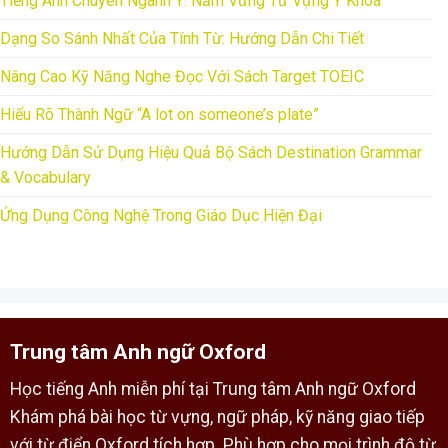
Tiếng Anh Chuyên Ngành Y: Nắm Vững Từ Vựng Y Khoa
Dạng So Sánh Nhất Của Tính Từ: Hướng Dẫn Chi Tiết
Nâng Cao Kỹ Năng Nghe Đọc Với Sách Target TOEIC
Hiểu Rõ Thành Ngữ “A lot on someone’s plate”
Hướng Dẫn Sử Dụng Hiệu Quả Bộ Sách Destination Grammar
& Vocabulary
Ứng Dụng Công Nghệ Trong Giáo Dục Hiện Đại
Trung tâm Anh ngữ Oxford
Học tiếng Anh miễn phí tại Trung tâm Anh ngữ Oxford
Khám phá bài học từ vựng, ngữ pháp, kỹ năng giao tiếp
với từ điển Oxford tích hợp. Phù hợp cho mọi trình độ từ