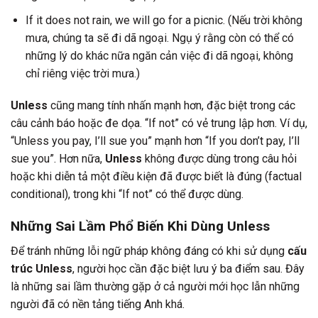
If it does not rain, we will go for a picnic. (Nếu trời không
mưa, chúng ta sẽ đi dã ngoại. Ngụ ý rằng còn có thể có
những lý do khác nữa ngăn cản việc đi dã ngoại, không
chỉ riêng việc trời mưa.)
Unless
cũng mang tính nhấn mạnh hơn, đặc biệt trong các
câu cảnh báo hoặc đe dọa. “If not” có vẻ trung lập hơn. Ví dụ,
“Unless you pay, I’ll sue you” mạnh hơn “If you don’t pay, I’ll
sue you”. Hơn nữa,
Unless
không được dùng trong câu hỏi
hoặc khi diễn tả một điều kiện đã được biết là đúng (factual
conditional), trong khi “If not” có thể được dùng.
Những Sai Lầm Phổ Biến Khi Dùng Unless
Để tránh những lỗi ngữ pháp không đáng có khi sử dụng
cấu
trúc Unless
, người học cần đặc biệt lưu ý ba điểm sau. Đây
là những sai lầm thường gặp ở cả người mới học lẫn những
người đã có nền tảng tiếng Anh khá.