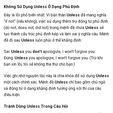
Không Sử Dụng Unless Ở Dạng Phủ Định
Đây là lỗi phổ biến nhất. Vì bản thân
Unless
đã mang nghĩa
“if not” (nếu không), việc sử dụng thêm trợ động từ phủ định
(do not, does not, did not) trong mệnh đề chứa
Unless
sẽ
tạo thành cấu trúc phủ định kép và làm sai ý nghĩa câu. Mệnh
đề đi sau
Unless
luôn phải ở thể khẳng định.
Sai:
Unless
you
don’t
apologize, I won’t forgive you.
Đúng:
Unless
you apologize, I won’t forgive you. (Trừ khi
bạn xin lỗi, tôi sẽ không tha thứ cho bạn.)
Việc ghi nhớ nguyên tắc này là chìa khóa để sử dụng
Unless
một cách chính xác. Mệnh đề
Unless
chỉ bao gồm chủ ngữ
và động từ ở dạng khẳng định tương ứng với thì của câu
điều kiện.
Tránh Dùng Unless Trong Câu Hỏi