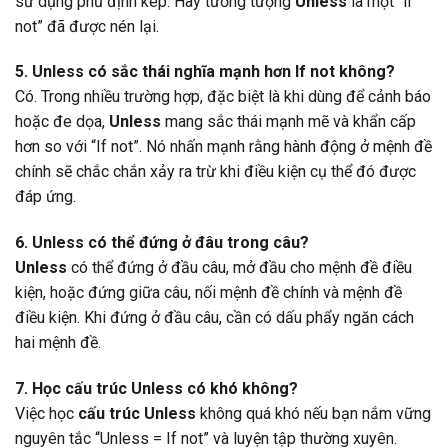
sử dụng phủ định kép. Hãy tưởng tượng
Unless
là một “if
not” đã được nén lại.
5. Unless có sắc thái nghĩa mạnh hơn If not không?
Có. Trong nhiều trường hợp, đặc biệt là khi dùng để cảnh báo
hoặc đe dọa,
Unless
mang sắc thái mạnh mẽ và khẩn cấp
hơn so với “If not”. Nó nhấn mạnh rằng hành động ở mệnh đề
chính sẽ chắc chắn xảy ra trừ khi điều kiện cụ thể đó được
đáp ứng.
6. Unless có thể đứng ở đâu trong câu?
Unless
có thể đứng ở đầu câu, mở đầu cho mệnh đề điều
kiện, hoặc đứng giữa câu, nối mệnh đề chính và mệnh đề
điều kiện. Khi đứng ở đầu câu, cần có dấu phẩy ngăn cách
hai mệnh đề.
7. Học cấu trúc Unless có khó không?
Việc học
cấu trúc Unless
không quá khó nếu bạn nắm vững
nguyên tắc “Unless = If not” và luyện tập thường xuyên.