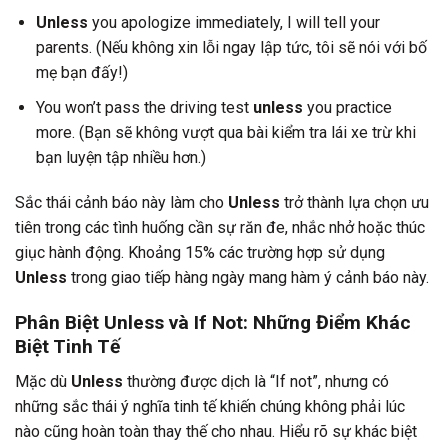
Unless
you apologize immediately, I will tell your
parents. (Nếu không xin lỗi ngay lập tức, tôi sẽ nói với bố
mẹ bạn đấy!)
You won’t pass the driving test
unless
you practice
more. (Bạn sẽ không vượt qua bài kiểm tra lái xe trừ khi
bạn luyện tập nhiều hơn.)
Sắc thái cảnh báo này làm cho
Unless
trở thành lựa chọn ưu
tiên trong các tình huống cần sự răn đe, nhắc nhở hoặc thúc
giục hành động. Khoảng 15% các trường hợp sử dụng
Unless
trong giao tiếp hàng ngày mang hàm ý cảnh báo này.
Phân Biệt Unless và If Not: Những Điểm Khác
Biệt Tinh Tế
Mặc dù
Unless
thường được dịch là “If not”, nhưng có
những sắc thái ý nghĩa tinh tế khiến chúng không phải lúc
nào cũng hoàn toàn thay thế cho nhau. Hiểu rõ sự khác biệt