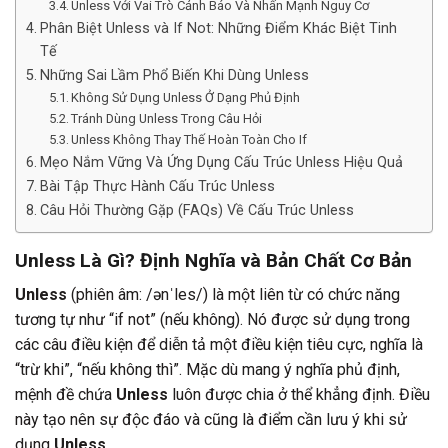
Unless Với Vai Trò Cảnh Báo Và Nhấn Mạnh Nguy Cơ
Phân Biệt Unless và If Not: Những Điểm Khác Biệt Tinh
Tế
Những Sai Lầm Phổ Biến Khi Dùng Unless
Không Sử Dụng Unless Ở Dạng Phủ Định
Tránh Dùng Unless Trong Câu Hỏi
Unless Không Thay Thế Hoàn Toàn Cho If
Mẹo Nắm Vững Và Ứng Dụng Cấu Trúc Unless Hiệu Quả
Bài Tập Thực Hành Cấu Trúc Unless
Câu Hỏi Thường Gặp (FAQs) Về Cấu Trúc Unless
Unless Là Gì? Định Nghĩa và Bản Chất Cơ Bản
Unless
(phiên âm: /ənˈles/) là một liên từ có chức năng
tương tự như “if not” (nếu không). Nó được sử dụng trong
các câu điều kiện để diễn tả một điều kiện tiêu cực, nghĩa là
“trừ khi”, “nếu không thì”. Mặc dù mang ý nghĩa phủ định,
mệnh đề chứa
Unless
luôn được chia ở thể khẳng định. Điều
này tạo nên sự độc đáo và cũng là điểm cần lưu ý khi sử
dụng
Unless
.