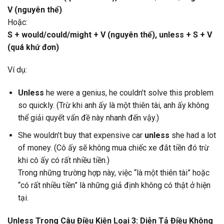
V (nguyên thể)
Hoặc:
S + would/could/might + V (nguyên thể), unless + S + V
(quá khứ đơn)
Ví dụ:
Unless
he were a genius, he couldn’t solve this problem
so quickly. (Trừ khi anh ấy là một thiên tài, anh ấy không
thể giải quyết vấn đề này nhanh đến vậy.)
She wouldn’t buy that expensive car
unless
she had a lot
of money. (Cô ấy sẽ không mua chiếc xe đắt tiền đó trừ
khi cô ấy có rất nhiều tiền.)
Trong những trường hợp này, việc “là một thiên tài” hoặc
“có rất nhiều tiền” là những giả định không có thật ở hiện
tại.
Unless Trong Câu Điều Kiện Loại 3: Diễn Tả Điều Không