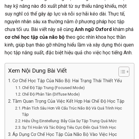
hay kỹ năng nào đó xuất phát từ sự thiếu năng khiếu, một
suy nghĩ có thể gây áp lực và nỗi sợ hãi kéo dài. Thực tế,
nguyên nhân sâu xa thường nằm ở phương pháp học tập
chưa tối ưu. Bài viết này sẽ cùng
Anh ngữ Oxford
khám phá
cơ chế học tập của não bộ
theo góc nhìn khoa học thần
kinh, giúp bạn tháo gỡ những hiểu lầm và xây dựng thói quen
học tập năng suất, đặc biệt hiệu quả cho việc học tiếng Anh.
Xem Nội Dung Bài Viết
Cơ Chế Học Tập Của Não Bộ: Hai Trạng Thái Thiết Yếu
Chế Độ Tập Trung (Focused Mode)
Chế Độ Phân Tán (Diffuse Mode)
Tầm Quan Trọng Của Việc Kết Hợp Hai Chế Độ Học Tập
Phân Tích Sâu Hơn Về Cấu Trúc Não Bộ Và Quá Trình Học
Tập
Hiệu Ứng Einstellung: Bẫy Của Sự Tập Trung Quá Mức
Sự Trì Hoãn Và Tác Động Tiêu Cực Đến Quá Trình Học
Áp Dụng Cơ Chế Học Tập Của Não Bộ Vào Việc Học