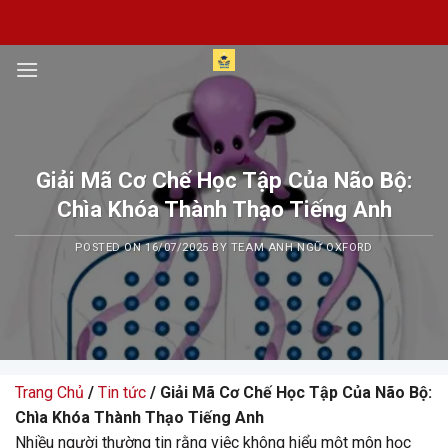
Skip
to
content
Giải Mã Cơ Chế Học Tập Của Não Bộ:
Chìa Khóa Thành Thạo Tiếng Anh
POSTED ON
16/07/2025
BY
TEAM ANH NGỮ OXFORD
Trang Chủ
/
Tin tức
/ Giải Mã Cơ Chế Học Tập Của Não Bộ:
Chìa Khóa Thành Thạo Tiếng Anh
Nhiều người thường tin rằng việc không hiểu một môn học