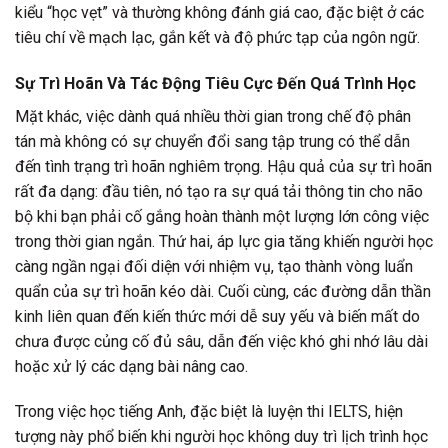
kiểu “học vẹt” và thường không đánh giá cao, đặc biệt ở các
tiêu chí về mạch lạc, gắn kết và độ phức tạp của ngôn ngữ.
Sự Trì Hoãn Và Tác Động Tiêu Cực Đến Quá Trình Học
Mặt khác, việc dành quá nhiều thời gian trong chế độ phân
tán mà không có sự chuyển đổi sang tập trung có thể dẫn
đến tình trạng trì hoãn nghiêm trọng. Hậu quả của sự trì hoãn
rất đa dạng: đầu tiên, nó tạo ra sự quá tải thông tin cho não
bộ khi bạn phải cố gắng hoàn thành một lượng lớn công việc
trong thời gian ngắn. Thứ hai, áp lực gia tăng khiến người học
càng ngần ngại đối diện với nhiệm vụ, tạo thành vòng luẩn
quẩn của sự trì hoãn kéo dài. Cuối cùng, các đường dẫn thần
kinh liên quan đến kiến thức mới dễ suy yếu và biến mất do
chưa được củng cố đủ sâu, dẫn đến việc khó ghi nhớ lâu dài
hoặc xử lý các dạng bài nâng cao.
Trong việc học tiếng Anh, đặc biệt là luyện thi IELTS, hiện
tượng này phổ biến khi người học không duy trì lịch trình học