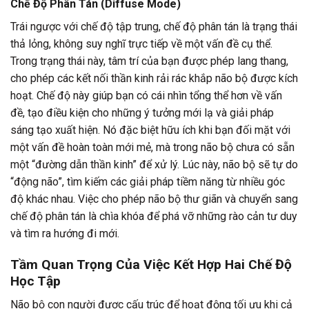
Chế Độ Phân Tán (Diffuse Mode)
Trái ngược với chế độ tập trung, chế độ phân tán là trạng thái
thả lỏng, không suy nghĩ trực tiếp về một vấn đề cụ thể.
Trong trạng thái này, tâm trí của bạn được phép lang thang,
cho phép các kết nối thần kinh rải rác khắp não bộ được kích
hoạt. Chế độ này giúp bạn có cái nhìn tổng thể hơn về vấn
đề, tạo điều kiện cho những ý tưởng mới lạ và giải pháp
sáng tạo xuất hiện. Nó đặc biệt hữu ích khi bạn đối mặt với
một vấn đề hoàn toàn mới mẻ, mà trong não bộ chưa có sẵn
một “đường dẫn thần kinh” để xử lý. Lúc này, não bộ sẽ tự do
“động não”, tìm kiếm các giải pháp tiềm năng từ nhiều góc
độ khác nhau. Việc cho phép não bộ thư giãn và chuyển sang
chế độ phân tán là chìa khóa để phá vỡ những rào cản tư duy
và tìm ra hướng đi mới.
Tầm Quan Trọng Của Việc Kết Hợp Hai Chế Độ
Học Tập
Não bộ con người được cấu trúc để hoạt động tối ưu khi cả