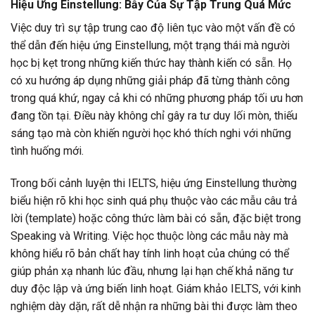
Hiệu Ứng Einstellung: Bẫy Của Sự Tập Trung Quá Mức
Việc duy trì sự tập trung cao độ liên tục vào một vấn đề có
thể dẫn đến hiệu ứng Einstellung, một trạng thái mà người
học bị kẹt trong những kiến thức hay thành kiến có sẵn. Họ
có xu hướng áp dụng những giải pháp đã từng thành công
trong quá khứ, ngay cả khi có những phương pháp tối ưu hơn
đang tồn tại. Điều này không chỉ gây ra tư duy lối mòn, thiếu
sáng tạo mà còn khiến người học khó thích nghi với những
tình huống mới.
Trong bối cảnh luyện thi IELTS, hiệu ứng Einstellung thường
biểu hiện rõ khi học sinh quá phụ thuộc vào các mẫu câu trả
lời (template) hoặc công thức làm bài có sẵn, đặc biệt trong
Speaking và Writing. Việc học thuộc lòng các mẫu này mà
không hiểu rõ bản chất hay tính linh hoạt của chúng có thể
giúp phản xạ nhanh lúc đầu, nhưng lại hạn chế khả năng tư
duy độc lập và ứng biến linh hoạt. Giám khảo IELTS, với kinh
nghiệm dày dặn, rất dễ nhận ra những bài thi được làm theo