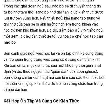
quan trọng để não bộ củng cố trí nhớ và xử lý thông tin.
Trong các giai đoạn ngủ sâu, não bộ sẽ di chuyển thông tin
từ bộ nhớ tạm thời sang bộ nhớ dài hạn, giúp kiến thức được
lưu trữ bền vững hơn. Nếu thiếu ngủ, khả năng tập trung và
ghi nhớ của bạn sẽ bị ảnh hưởng nghiêm trọng, khiến việc
học trở nên khó khăn hơn. Do đó, đảm bảo đủ 7-9 tiếng ngủ
mỗi đêm là điều cần thiết để tối ưu hóa
cơ chế học tập của
não bộ
.
Bên cạnh giấc ngủ, việc học lại và ôn tập định kỳ cũng đóng
vai trò quan trọng trong việc củng cố đường dẫn thần kinh.
Khi bạn ôn lại một kiến thức sau một khoảng thời gian nhất
định (ví dụ, theo nguyên tắc “quên dần” của Ebbinghaus),
bạn không chỉ tái kích hoạt mà còn làm sâu sắc thêm các kết
nối thần kinh, giúp kiến thức đó trở nên vững chắc hơn trong
trí nhớ dài hạn.
Kết Hợp Ôn Tập Và Củng Cố Kiến Thức