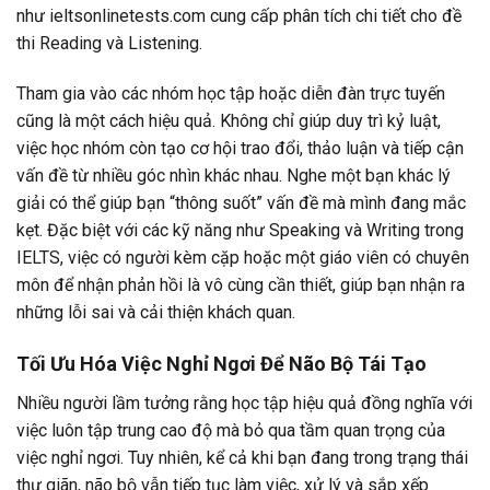
như ieltsonlinetests.com cung cấp phân tích chi tiết cho đề
thi Reading và Listening.
Tham gia vào các nhóm học tập hoặc diễn đàn trực tuyến
cũng là một cách hiệu quả. Không chỉ giúp duy trì kỷ luật,
việc học nhóm còn tạo cơ hội trao đổi, thảo luận và tiếp cận
vấn đề từ nhiều góc nhìn khác nhau. Nghe một bạn khác lý
giải có thể giúp bạn “thông suốt” vấn đề mà mình đang mắc
kẹt. Đặc biệt với các kỹ năng như Speaking và Writing trong
IELTS, việc có người kèm cặp hoặc một giáo viên có chuyên
môn để nhận phản hồi là vô cùng cần thiết, giúp bạn nhận ra
những lỗi sai và cải thiện khách quan.
Tối Ưu Hóa Việc Nghỉ Ngơi Để Não Bộ Tái Tạo
Nhiều người lầm tưởng rằng học tập hiệu quả đồng nghĩa với
việc luôn tập trung cao độ mà bỏ qua tầm quan trọng của
việc nghỉ ngơi. Tuy nhiên, kể cả khi bạn đang trong trạng thái
thư giãn, não bộ vẫn tiếp tục làm việc, xử lý và sắp xếp