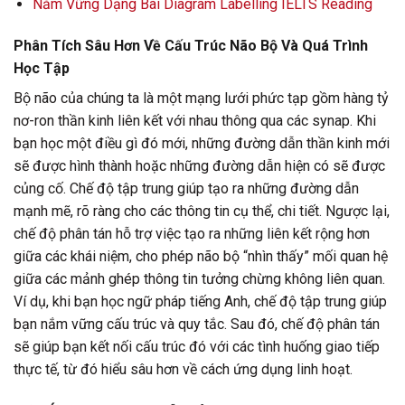
Nắm Vững Dạng Bài Diagram Labelling IELTS Reading
Phân Tích Sâu Hơn Về Cấu Trúc Não Bộ Và Quá Trình
Học Tập
Bộ não của chúng ta là một mạng lưới phức tạp gồm hàng tỷ
nơ-ron thần kinh liên kết với nhau thông qua các synap. Khi
bạn học một điều gì đó mới, những đường dẫn thần kinh mới
sẽ được hình thành hoặc những đường dẫn hiện có sẽ được
củng cố. Chế độ tập trung giúp tạo ra những đường dẫn
mạnh mẽ, rõ ràng cho các thông tin cụ thể, chi tiết. Ngược lại,
chế độ phân tán hỗ trợ việc tạo ra những liên kết rộng hơn
giữa các khái niệm, cho phép não bộ “nhìn thấy” mối quan hệ
giữa các mảnh ghép thông tin tưởng chừng không liên quan.
Ví dụ, khi bạn học ngữ pháp tiếng Anh, chế độ tập trung giúp
bạn nắm vững cấu trúc và quy tắc. Sau đó, chế độ phân tán
sẽ giúp bạn kết nối cấu trúc đó với các tình huống giao tiếp
thực tế, từ đó hiểu sâu hơn về cách ứng dụng linh hoạt.