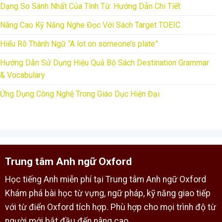
Dạng So Sánh Nhất Của Tính Từ: Hướng Dẫn Chi Tiết
Nâng Cao Kỹ Năng Nghe Đọc Với Sách Target TOEIC
Hiểu Rõ Thành Ngữ “A lot on someone’s plate”
Hướng Dẫn Sử Dụng Hiệu Quả Bộ Sách Destination Grammar
& Vocabulary
Ứng Dụng Công Nghệ Trong Giáo Dục Hiện Đại
Trung tâm Anh ngữ Oxford
Học tiếng Anh miễn phí tại Trung tâm Anh ngữ Oxford
Khám phá bài học từ vựng, ngữ pháp, kỹ năng giao tiếp
với từ điển Oxford tích hợp. Phù hợp cho mọi trình độ từ
người mới bắt đầu đến nâng cao.