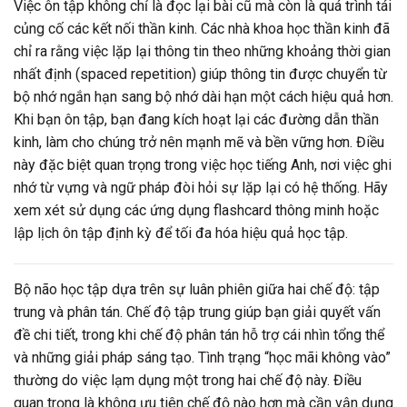
Việc ôn tập không chỉ là đọc lại bài cũ mà còn là quá trình tái
củng cố các kết nối thần kinh. Các nhà khoa học thần kinh đã
chỉ ra rằng việc lặp lại thông tin theo những khoảng thời gian
nhất định (spaced repetition) giúp thông tin được chuyển từ
bộ nhớ ngắn hạn sang bộ nhớ dài hạn một cách hiệu quả hơn.
Khi bạn ôn tập, bạn đang kích hoạt lại các đường dẫn thần
kinh, làm cho chúng trở nên mạnh mẽ và bền vững hơn. Điều
này đặc biệt quan trọng trong việc học tiếng Anh, nơi việc ghi
nhớ từ vựng và ngữ pháp đòi hỏi sự lặp lại có hệ thống. Hãy
xem xét sử dụng các ứng dụng flashcard thông minh hoặc
lập lịch ôn tập định kỳ để tối đa hóa hiệu quả học tập.
Bộ não học tập dựa trên sự luân phiên giữa hai chế độ: tập
trung và phân tán. Chế độ tập trung giúp bạn giải quyết vấn
đề chi tiết, trong khi chế độ phân tán hỗ trợ cái nhìn tổng thể
và những giải pháp sáng tạo. Tình trạng “học mãi không vào”
thường do việc lạm dụng một trong hai chế độ này. Điều
quan trọng là không ưu tiên chế độ nào hơn mà cần vận dụng