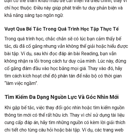
bạn có thể tham khảo mẫu để cải thiện và điều chỉnh, thay vì
chỉ học thuộc. Điều này giúp phát triển tư duy phản biện và
khả năng sáng tạo ngôn ngữ.
Vượt Qua Bế Tắc Trong Quá Trình Học Tập Thực Tế
Trong quá trình học, chắc chắn sẽ có lúc bạn cảm thấy bế
tắc, dù đã cố gắng nhưng vẫn không thể giải hoặc hiểu được
bài tập. Ví dụ, sau khi đọc đáp án bài Reading, bạn vẫn
không nhận ra lỗi trong cách tư duy của mình. Lúc này, đừng
cố gắng đâm đầu vào học bằng mọi giá. Thay vào đó, hãy
tìm cách kích hoạt chế độ phân tán để não bộ có thời gian
“làm việc ngầm”.
Tìm Kiếm Đa Dạng Nguồn Lực Và Góc Nhìn Mới
Khi gặp bế tắc, việc thay đổi góc nhìn hoặc tìm kiếm nguồn
thông tin mới có thể rất hữu ích. Thay vì chỉ sử dụng tài liệu
cung cấp đáp án, hãy tìm những nguồn có kèm lời giải thích
chi tiết cho từng câu hỏi hoặc bài tập. Ví dụ, các trang web