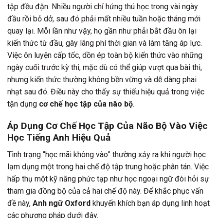
tập đều đặn. Nhiều người chỉ hứng thú học trong vài ngày
đầu rồi bỏ dở, sau đó phải mất nhiều tuần hoặc tháng mới
quay lại. Mỗi lần như vậy, họ gần như phải bắt đầu ôn lại
kiến thức từ đầu, gây lãng phí thời gian và làm tăng áp lực.
Việc ôn luyện cấp tốc, dồn ép toàn bộ kiến thức vào những
ngày cuối trước kỳ thi, mặc dù có thể giúp vượt qua bài thi,
nhưng kiến thức thường không bền vững và dễ dàng phai
nhạt sau đó. Điều này cho thấy sự thiếu hiệu quả trong việc
tận dụng
cơ chế học tập của não bộ
.
Áp Dụng Cơ Chế Học Tập Của Não Bộ Vào Việc
Học Tiếng Anh Hiệu Quả
Tình trạng “học mãi không vào” thường xảy ra khi người học
lạm dụng một trong hai chế độ tập trung hoặc phân tán. Việc
hấp thụ một kỹ năng phức tạp như học ngoại ngữ đòi hỏi sự
tham gia đồng bộ của cả hai chế độ này. Để khắc phục vấn
đề này,
Anh ngữ Oxford
khuyến khích bạn áp dụng linh hoạt
các phương pháp dưới đây.