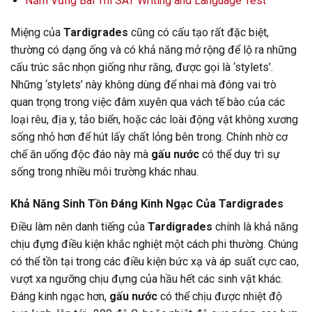
Nắm Vững Bài Thi SAT Writing and Language Test
Miệng của
Tardigrades
cũng có cấu tạo rất đặc biệt,
thường có dạng ống và có khả năng mở rộng để lộ ra những
cấu trúc sắc nhọn giống như răng, được gọi là ‘stylets’.
Những ‘stylets’ này không dùng để nhai mà đóng vai trò
quan trọng trong việc đâm xuyên qua vách tế bào của các
loại rêu, địa y, tảo biển, hoặc các loài động vật không xương
sống nhỏ hơn để hút lấy chất lỏng bên trong. Chính nhờ cơ
chế ăn uống độc đáo này mà
gấu nước
có thể duy trì sự
sống trong nhiều môi trường khác nhau.
Khả Năng Sinh Tồn Đáng Kinh Ngạc Của Tardigrades
Điều làm nên danh tiếng của
Tardigrades
chính là khả năng
chịu đựng điều kiện khắc nghiệt một cách phi thường. Chúng
có thể tồn tại trong các điều kiện bức xạ và áp suất cực cao,
vượt xa ngưỡng chịu đựng của hầu hết các sinh vật khác.
Đáng kinh ngạc hơn,
gấu nước
có thể chịu được nhiệt độ