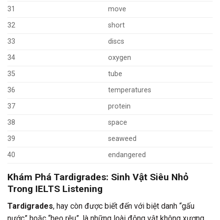
31
move
32
short
33
discs
34
oxygen
35
tube
36
temperatures
37
protein
38
space
39
seaweed
40
endangered
Khám Phá Tardigrades: Sinh Vật Siêu Nhỏ
Trong IELTS Listening
Tardigrades
, hay còn được biết đến với biệt danh “gấu
nước” hoặc “heo rêu”, là những loài động vật không xương