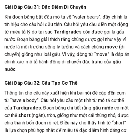
Giải Đáp Câu 31: Đặc Điểm Di Chuyển
Khi đoạn băng bắt đầu mô tả về “water bears”, đây chính là
tín hiệu cho câu hỏi đầu tiên. Câu hỏi yêu cầu điền một động
từ miêu tả lý do tại sao
Tardigrades
còn được gọi là gấu
nước. Đoạn băng giải thích rằng chúng được gọi như vậy vì
nước là môi trường sống lý tưởng và cách chúng
move
(di
chuyển) giống như loài gấu. Vì vậy, động từ “move” là đáp án
chính xác, mô tả hành động di chuyển đặc trưng của
gấu
nước
.
Giải Đáp Câu 32: Cấu Tạo Cơ Thể
Thông tin cho câu này xuất hiện khi bài nói đề cập đến cụm
từ “have a body”. Câu hỏi yêu cầu một tính từ mô tả cơ thể
của
Tardigrades
. Đoạn băng chi tiết rằng
gấu nước
có một
cơ thể
short
(ngắn), tròn, giống như một cái thùng nhỏ, được
chia thành bốn đoạn rõ rệt. Điều này cho thấy tính từ “short”
là lựa chọn phù hợp nhất để miêu tả đặc điểm hình dáng cơ