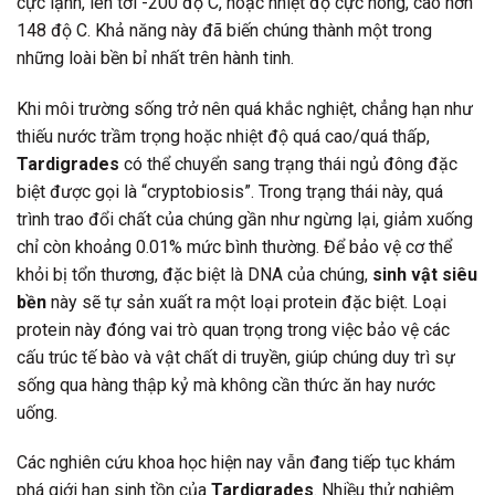
cực lạnh, lên tới -200 độ C, hoặc nhiệt độ cực nóng, cao hơn
148 độ C. Khả năng này đã biến chúng thành một trong
những loài bền bỉ nhất trên hành tinh.
Khi môi trường sống trở nên quá khắc nghiệt, chẳng hạn như
thiếu nước trầm trọng hoặc nhiệt độ quá cao/quá thấp,
Tardigrades
có thể chuyển sang trạng thái ngủ đông đặc
biệt được gọi là “cryptobiosis”. Trong trạng thái này, quá
trình trao đổi chất của chúng gần như ngừng lại, giảm xuống
chỉ còn khoảng 0.01% mức bình thường. Để bảo vệ cơ thể
khỏi bị tổn thương, đặc biệt là DNA của chúng,
sinh vật siêu
bền
này sẽ tự sản xuất ra một loại protein đặc biệt. Loại
protein này đóng vai trò quan trọng trong việc bảo vệ các
cấu trúc tế bào và vật chất di truyền, giúp chúng duy trì sự
sống qua hàng thập kỷ mà không cần thức ăn hay nước
uống.
Các nghiên cứu khoa học hiện nay vẫn đang tiếp tục khám
phá giới hạn sinh tồn của
Tardigrades
. Nhiều thử nghiệm