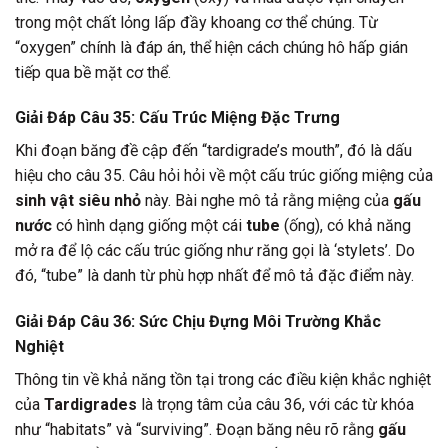
trong một chất lỏng lấp đầy khoang cơ thể chúng. Từ
“oxygen” chính là đáp án, thể hiện cách chúng hô hấp gián
tiếp qua bề mặt cơ thể.
Giải Đáp Câu 35: Cấu Trúc Miệng Đặc Trưng
Khi đoạn băng đề cập đến “tardigrade’s mouth”, đó là dấu
hiệu cho câu 35. Câu hỏi hỏi về một cấu trúc giống miệng của
sinh vật siêu nhỏ
này. Bài nghe mô tả rằng miệng của
gấu
nước
có hình dạng giống một cái
tube
(ống), có khả năng
mở ra để lộ các cấu trúc giống như răng gọi là ‘stylets’. Do
đó, “tube” là danh từ phù hợp nhất để mô tả đặc điểm này.
Giải Đáp Câu 36: Sức Chịu Đựng Môi Trường Khắc
Nghiệt
Thông tin về khả năng tồn tại trong các điều kiện khắc nghiệt
của
Tardigrades
là trọng tâm của câu 36, với các từ khóa
như “habitats” và “surviving”. Đoạn băng nêu rõ rằng
gấu