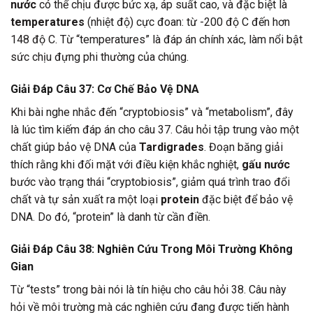
nước
có thể chịu được bức xạ, áp suất cao, và đặc biệt là
temperatures
(nhiệt độ) cực đoan: từ -200 độ C đến hơn
148 độ C. Từ “temperatures” là đáp án chính xác, làm nổi bật
sức chịu đựng phi thường của chúng.
Giải Đáp Câu 37: Cơ Chế Bảo Vệ DNA
Khi bài nghe nhắc đến “cryptobiosis” và “metabolism”, đây
là lúc tìm kiếm đáp án cho câu 37. Câu hỏi tập trung vào một
chất giúp bảo vệ DNA của
Tardigrades
. Đoạn băng giải
thích rằng khi đối mặt với điều kiện khắc nghiệt,
gấu nước
bước vào trạng thái “cryptobiosis”, giảm quá trình trao đổi
chất và tự sản xuất ra một loại
protein
đặc biệt để bảo vệ
DNA. Do đó, “protein” là danh từ cần điền.
Giải Đáp Câu 38: Nghiên Cứu Trong Môi Trường Không
Gian
Từ “tests” trong bài nói là tín hiệu cho câu hỏi 38. Câu này
hỏi về môi trường mà các nghiên cứu đang được tiến hành