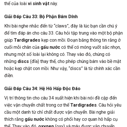
thể của loài
vi sinh vật
này.
Giải Đáp Câu 33: Bộ Phận Bám Dính
Khi bài nghe nhắc đến từ “claws”, đây là lúc bạn cần chú ý
để tìm đáp án cho câu 33. Câu hỏi tập trung vào một bộ phận
giúp
Tardigrades
kẹp con mồi. Đoạn băng thông tin rằng ở
cuối mỗi chân của
gấu nước
có thể có móng vuốt sắc nhọn,
nhưng một số loài lại không có. Thay vào đó, chúng có
những
discs
(đĩa) thay thế, cho phép chúng bám vào bề mặt
hoặc kẹp chặt con mồi. Như vậy, “discs” là từ chính xác cần
điền.
Giải Đáp Câu 34: Hệ Hô Hấp Độc Đáo
Vị trí thông tin cho câu 34 xuất hiện khi bài nói đề cập đến
việc vận chuyển chất trong cơ thể
Tardigrades
. Câu hỏi yêu
cầu một danh từ chỉ chất được vận chuyển. Bài nghe giải
thích rằng
gấu nước
không có phổi hay cơ quan hô hấp cụ
thể. Thay vào đó,
oxygen
(oxy) và máu được vận chuyển