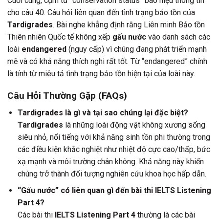
Cuối cùng, cụm từ “conservation status” báo hiệu thông tin
cho câu 40. Câu hỏi liên quan đến tình trạng bảo tồn của
Tardigrades
. Bài nghe khẳng định rằng Liên minh Bảo tồn
Thiên nhiên Quốc tế không xếp
gấu nước
vào danh sách các
loài
endangered
(nguy cấp) vì chúng đang phát triển mạnh
mẽ và có khả năng thích nghi rất tốt. Từ “endangered” chính
là tính từ miêu tả tình trạng bảo tồn hiện tại của loài này.
Câu Hỏi Thường Gặp (FAQs)
Tardigrades là gì và tại sao chúng lại đặc biệt?
Tardigrades
là những loài động vật không xương sống
siêu nhỏ, nổi tiếng với khả năng sinh tồn phi thường trong
các điều kiện khắc nghiệt như nhiệt độ cực cao/thấp, bức
xạ mạnh và môi trường chân không. Khả năng này khiến
chúng trở thành đối tượng nghiên cứu khoa học hấp dẫn.
“Gấu nước” có liên quan gì đến bài thi IELTS Listening
Part 4?
Các bài thi
IELTS Listening Part 4
thường là các bài