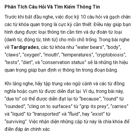
Phân Tích Câu Hỏi Và Tìm Kiếm Thông Tin
Trước khi bắt đầu nghe, việc đọc kỹ 10 câu hỏi và gạch chân
các từ khóa quan trọng là cực kỳ cần thiết. Điều này giúp bạn
hình dung được loại thông tin cần tìm và dự đoán từ loại
(danh từ, động từ, tính từ) cho mỗi chỗ trống. Trong bài nghe
về
Tardigrades
, các từ khóa như “water bears”, “body”,
“claws”, “oxygen”, “mouth”, “temperatures”, “cryptobiosis”,
“tests”, “diet”, và “conservation status” sẽ là những tín hiệu
quan trọng giúp bạn định vị thông tin trong đoạn băng.
Khi lắng nghe, hãy tập trung vào ngữ cảnh và các từ đồng
nghĩa hoặc cụm từ được diễn đạt lại. Ví dụ, trong bài này,
“due to” có thể được diễn đạt lại từ “because”, “round” từ
“rounded”, “cling on to surfaces” từ “grip its prey”, “carries”
và “liquid” từ “transported” và “fluid”, hay “exist” từ
“surviving”. Việc nhận diện những cặp từ này là chìa khóa để
điền đáp án chính xác.