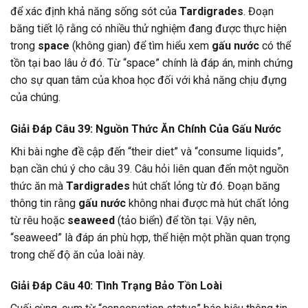
để xác định khả năng sống sót của
Tardigrades
. Đoạn
băng tiết lộ rằng có nhiều thử nghiệm đang được thực hiện
trong
space
(không gian) để tìm hiểu xem
gấu nước
có thể
tồn tại bao lâu ở đó. Từ “space” chính là đáp án, minh chứng
cho sự quan tâm của khoa học đối với khả năng chịu đựng
của chúng.
Giải Đáp Câu 39: Nguồn Thức Ăn Chính Của Gấu Nước
Khi bài nghe đề cập đến “their diet” và “consume liquids”,
bạn cần chú ý cho câu 39. Câu hỏi liên quan đến một nguồn
thức ăn mà
Tardigrades
hút chất lỏng từ đó. Đoạn băng
thông tin rằng
gấu nước
không nhai được mà hút chất lỏng
từ rêu hoặc
seaweed
(tảo biển) để tồn tại. Vậy nên,
“seaweed” là đáp án phù hợp, thể hiện một phần quan trọng
trong chế độ ăn của loài này.
Giải Đáp Câu 40: Tình Trạng Bảo Tồn Loài