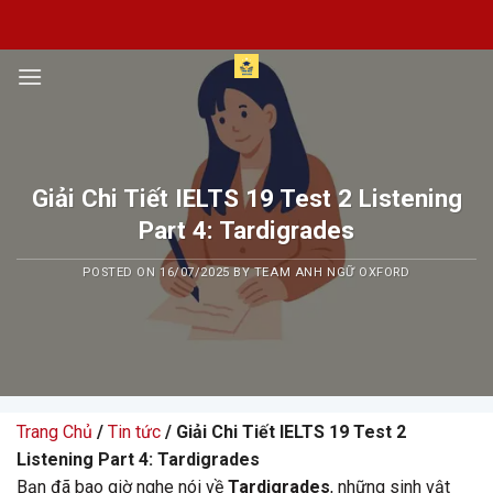
Skip
to
content
Giải Chi Tiết IELTS 19 Test 2 Listening
Part 4: Tardigrades
POSTED ON
16/07/2025
BY
TEAM ANH NGỮ OXFORD
Trang Chủ
/
Tin tức
/ Giải Chi Tiết IELTS 19 Test 2
Listening Part 4: Tardigrades
Bạn đã bao giờ nghe nói về
Tardigrades
, những sinh vật