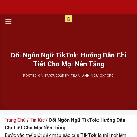
Skip
to
content
Đổi Ngôn Ngữ TikTok: Hướng Dẫn Chi
Tiết Cho Mọi Nền Tảng
POSTED ON
17/07/2025
BY
TEAM ANH NGỮ OXFORD
Trang Chủ
/
Tin tức
/ Đổi Ngôn Ngữ TikTok: Hướng Dẫn
Chi Tiết Cho Mọi Nền Tảng
Bước vào thế giới đầy màu sắc của
TikTok
là trải nghiệm