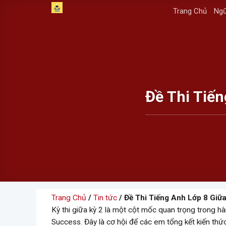
Skip
Trang Chủ
Ngữ
to
content
Đề Thi Tiến
Trang Chủ
/
Tin tức
/ Đề Thi Tiếng Anh Lớp 8 Giữ
Kỳ thi giữa kỳ 2 là một cột mốc quan trọng trong hàn
Success. Đây là cơ hội để các em tổng kết kiến thứ