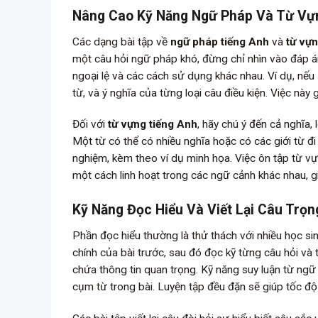
Nâng Cao Kỹ Năng Ngữ Pháp Và Từ Vựn
Các dạng bài tập về
ngữ pháp tiếng Anh
và
từ vựn
một câu hỏi ngữ pháp khó, đừng chỉ nhìn vào đáp án.
ngoại lệ và các cách sử dụng khác nhau. Ví dụ, nếu s
từ, và ý nghĩa của từng loại câu điều kiện. Việc nà
Đối với
từ vựng tiếng Anh
, hãy chú ý đến cả nghĩa, 
Một từ có thể có nhiều nghĩa hoặc có các giới từ đi
nghiệm, kèm theo ví dụ minh họa. Việc ôn tập từ v
một cách linh hoạt trong các ngữ cảnh khác nhau, giú
Kỹ Năng Đọc Hiểu Và Viết Lại Câu Trọ
Phần đọc hiểu thường là thử thách với nhiều học sin
chính của bài trước, sau đó đọc kỹ từng câu hỏi và 
chứa thông tin quan trọng. Kỹ năng suy luận từ ngữ 
cụm từ trong bài. Luyện tập đều đặn sẽ giúp tốc độ