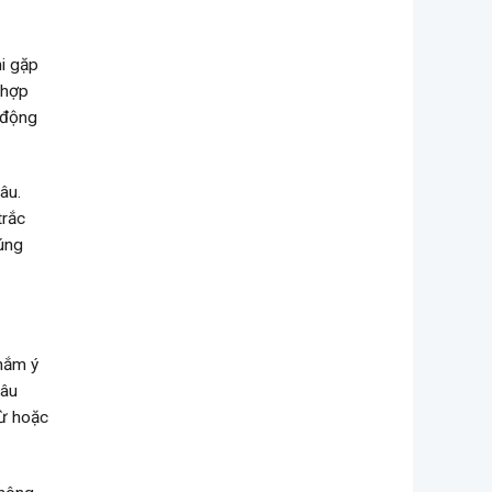
hi gặp
 hợp
a động
âu.
trắc
húng
 nắm ý
câu
từ hoặc