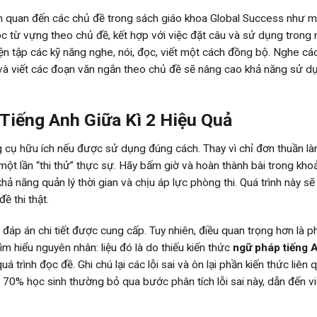
n quan đến các chủ đề trong sách giáo khoa Global Success như m
Học từ vựng theo chủ đề, kết hợp với việc đặt câu và sử dụng trong
ện tập các kỹ năng nghe, nói, đọc, viết một cách đồng bộ. Nghe cá
n và viết các đoạn văn ngắn theo chủ đề sẽ nâng cao khả năng sử d
Tiếng Anh Giữa Kì 2 Hiệu Quả
 cụ hữu ích nếu được sử dụng đúng cách. Thay vì chỉ đơn thuần là
 một lần “thi thử” thực sự. Hãy bấm giờ và hoàn thành bài trong kho
khả năng quản lý thời gian và chịu áp lực phòng thi. Quá trình này sẽ
ề thi thật.
i đáp án chi tiết được cung cấp. Tuy nhiên, điều quan trọng hơn là p
 tìm hiểu nguyên nhân: liệu đó là do thiếu kiến thức
ngữ pháp tiếng 
á trình đọc đề. Ghi chú lại các lỗi sai và ôn lại phần kiến thức liên 
tới 70% học sinh thường bỏ qua bước phân tích lỗi sai này, dẫn đến vi