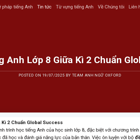
 pháp tiếng Anh
Tin tức
Từ vựng tiếng Anh
Về Chúng tôi
Liên 
g Anh Lớp 8 Giữa Kì 2 Chuẩn Gl
POSTED ON
19/07/2025
BY
TEAM ANH NGỮ OXFORD
a Kì 2 Chuẩn Global Success
h trình học tiếng Anh của học sinh lớp 8, đặc biệt với chương trình
c đã học và đánh giá năng lực của bản thân. Việc ôn luyện với bộ
đề