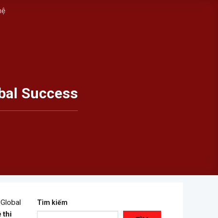
hệ
obal Success
 Global
Tìm kiếm
 thi