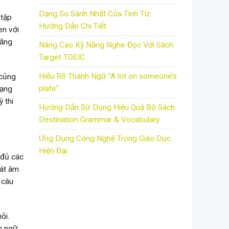
Dạng So Sánh Nhất Của Tính Từ:
 tập
Hướng Dẫn Chi Tiết
en với
tăng
Nâng Cao Kỹ Năng Nghe Đọc Với Sách
Target TOEIC
Hiểu Rõ Thành Ngữ “A lot on someone’s
 củng
plate”
dạng
 thi
Hướng Dẫn Sử Dụng Hiệu Quả Bộ Sách
Destination Grammar & Vocabulary
Ứng Dụng Công Nghệ Trong Giáo Dục
Hiện Đại
 đủ các
hát âm
 câu
ỏi.
n ngữ.