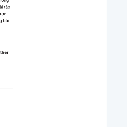
không
ài tập
được
g bài
other