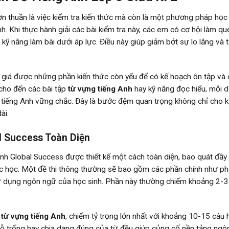
n thuần là việc kiểm tra kiến thức mà còn là một phương pháp học
inh. Khi thực hành giải các bài kiểm tra này, các em có cơ hội làm qu
ện kỹ năng làm bài dưới áp lực. Điều này giúp giảm bớt sự lo lắng và 
nh giá được những phần kiến thức còn yếu để có kế hoạch ôn tập và
cho đến các bài tập
từ vựng tiếng Anh
hay kỹ năng đọc hiểu, mỗi 
 tiếng Anh vững chắc. Đây là bước đệm quan trọng không chỉ cho kỳ
ài.
l Success Toàn Diện
nh Global Success được thiết kế một cách toàn diện, bao quát đầy
ợc học. Một đề thi thông thường sẽ bao gồm các phần chính như p
 sử dụng ngôn ngữ của học sinh. Phần này thường chiếm khoảng 2-3
à
từ vựng tiếng Anh
, chiếm tỷ trọng lớn nhất với khoảng 10-15 câu h
ỗ trống hay chia dạng đúng của từ đều giúp củng cố nền tảng ngô