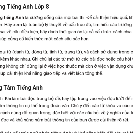
g Tiếng Anh Lớp 8
g tiếng Anh
là xương sống của mọi bài thi. Để cải thiện hiệu quả, k
 Hãy xem lại toàn bộ lý thuyết về cấu trúc đó, tìm hiểu các trường
ai về câu điều kiện, hãy dành thời gian ôn lại cả cấu trúc, cách chi
y giúp củng cố kiến thức một cách sâu sắc hơn.
loại từ (danh từ, động từ, tính từ, trạng từ), và cách sử dụng trong c
 kèm khác nhau. Ghi chú lại các từ mới từ các bài đọc hoặc câu hỏi 
ựng không chỉ dừng lại ở việc học thuộc mà còn ở việc vận dụng c
p cải thiện khả năng giao tiếp và viết lách tổng thể.
ng Tâm Tiếng Anh
h. Khi làm bài đọc trong bộ đề, hãy tập trung vào việc đọc lướt để
tìm thông tin cụ thể trong đoạn văn. Chú ý đến các từ khóa và các 
cảnh cũng rất quan trọng, đặc biệt với các câu hỏi về ý nghĩa của 
 đọc và khả năng nắm bắt thông tin của bạn được cải thiện rõ rệt.