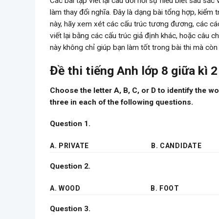
Các bài tập viết lại câu đòi hỏi sự hiểu biết sâu sắc
làm thay đổi nghĩa. Đây là dạng bài tổng hợp, kiểm t
này, hãy xem xét các cấu trúc tương đương, các các
viết lại bằng các cấu trúc giả định khác, hoặc câu
này không chỉ giúp bạn làm tốt trong bài thi mà còn
Đề thi tiếng Anh lớp 8 giữa kì 2
Choose the letter A, B, C, or D to identify the 
three in each of the following questions.
Question 1.
A. PRIVATE
B. CANDIDATE
Question 2.
A. WOOD
B. FOOT
Question 3.