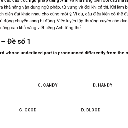
 về các cấu trúc
ngữ pháp tiếng Anh
và khả năng biến đổi câu mà 
ra khả năng vận dụng ngữ pháp, từ vựng và đôi khi cả thì. Khi làm b
h diễn đạt khác nhau cho cùng một ý. Ví dụ, câu điều kiện có thể 
 chủ động chuyển sang bị động. Việc luyện tập thường xuyên các dạn
 nâng cao khả năng viết tiếng Anh tổng thể.
 – Đề số 1
word whose underlined part is pronounced differently from the 
C. CANDY
D. HANDY
C. GOOD
D. BLOOD