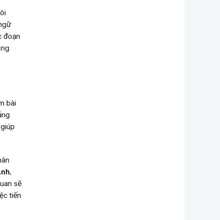
ôi
 ngữ
c đoạn
ụng
m bài
ảng
 giúp
hân
Anh
,
quan sẽ
ệc tiến