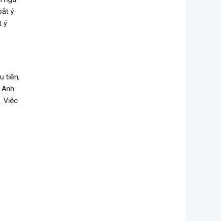
bắt ý
 ý
 tiên,
g Anh
. Việc