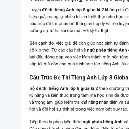
Luyện
đề thi tiếng Anh lớp 8 giữa kì 2
không chỉ đơ
hiệu quả, mang lại nhiều lợi ích thiết thực cho học s
cấu trúc đề thi, phân bổ thời gian hợp lý và rèn luy
cường sự tự tin khi đối mặt với kỳ thi thật.
Bên cạnh đó, việc giải đề còn giúp học sinh tự đá
cố kịp thời. Từ các câu hỏi về
ngữ pháp tiếng Anh
bài đều đóng góp vào việc hình thành một nền tảng
sắp tới mà còn cho quá trình học tập tiếng Anh lâu d
Cấu Trúc Đề Thi Tiếng Anh Lớp 8 Globa
Bộ
đề thi tiếng Anh lớp 8 giữa kì 2
theo chương trì
kỹ năng và kiến thức trọng tâm mà học sinh đã đư
và trọng âm, giúp kiểm tra khả năng nhận diện và
hỏi và đòi hỏi sự tinh tế trong việc nắm bắt quy tắc.
Tiếp theo là phần kiến thức
ngữ pháp tiếng Anh
v
Các dạng bài như chọn đáp án đúng, điền từ vào ch