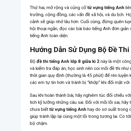
Thứ hai, mở rộng và củng cố
từ vựng tiếng Anh
liê
trường, cộng đồng, các vấn đề xã hội, và du lịch. 
cảnh sẽ giúp nhớ lâu hơn. Cuối cùng, đừng quên luy
hội thoại ngắn, đọc các bài báo tiếng Anh đơn giả
tiếng Anh toàn diện.
Hướng Dẫn Sử Dụng Bộ Đề Thi 
Bộ
đề thi tiếng Anh lớp 8 giữa kì 2
này là một công
và kiểm tra đáp án, học sinh nên coi mỗi đề thi như
thời gian quy định (thường là 45 phút) để rèn luyện 
các em tự tin hơn và tránh bị “khớp” khi đối mặt với đ
Sau khi hoàn thành bài, hãy nghiêm túc đối chiếu vớ
tích kỹ lưỡng những câu sai. Đối với mỗi lỗi sai, hãy
chưa biết
từ vựng tiếng Anh
hay do sơ suất trong qu
giúp tránh lặp lại cùng một lỗi trong tương lai. Có 
bộ chậm.