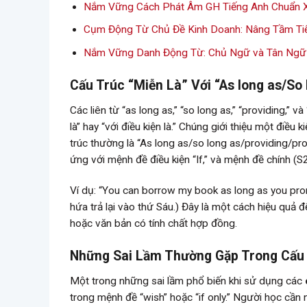
Nắm Vững Cách Phát Âm GH Tiếng Anh Chuẩn 
Cụm Động Từ Chủ Đề Kinh Doanh: Nâng Tầm Ti
Nắm Vững Danh Động Từ: Chủ Ngữ và Tân Ngữ
Cấu Trúc “Miễn Là” Với “As long as/So
Các liên từ “as long as,” “so long as,” “providing,” v
là” hay “với điều kiện là.” Chúng giới thiệu một đi
trúc thường là “As long as/so long as/providing/pr
ứng với mệnh đề điều kiện “If,” và mệnh đề chính (S2
Ví dụ: “You can borrow my book as long as you promi
hứa trả lại vào thứ Sáu.) Đây là một cách hiệu quả đ
hoặc văn bản có tính chất hợp đồng.
Những Sai Lầm Thường Gặp Trong Cấu 
Một trong những sai lầm phổ biến khi sử dụng các
trong mệnh đề “wish” hoặc “if only.” Người học cần 