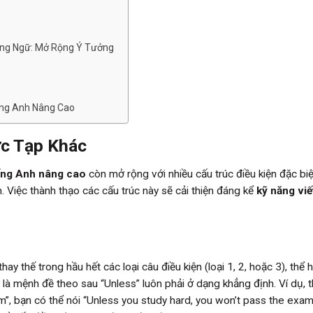
ạng Ngữ: Mở Rộng Ý Tưởng
ếng Anh Nâng Cao
ức Tạp Khác
ếng Anh nâng cao
còn mở rộng với nhiều cấu trúc điều kiện đặc biệ
n. Việc thành thạo các cấu trúc này sẽ cải thiện đáng kể
kỹ năng viế
ay thế trong hầu hết các loại câu điều kiện (loại 1, 2, hoặc 3), thể h
 là mệnh đề theo sau “Unless” luôn phải ở dạng khẳng định. Ví dụ, t
am”, bạn có thể nói “Unless you study hard, you won’t pass the exam