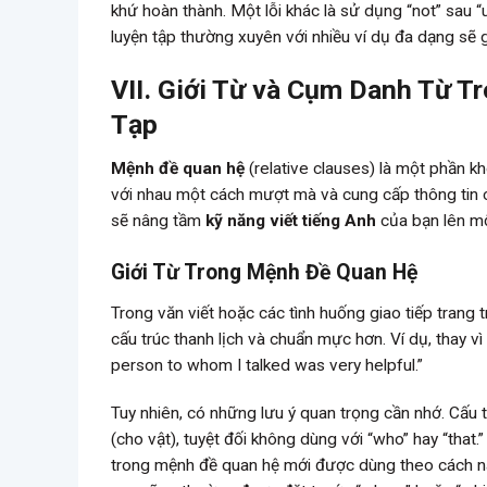
khứ hoàn thành. Một lỗi khác là sử dụng “not” sau “u
luyện tập thường xuyên với nhiều ví dụ đa dạng sẽ g
VII. Giới Từ và Cụm Danh Từ 
Tạp
Mệnh đề quan hệ
(relative clauses) là một phần k
với nhau một cách mượt mà và cung cấp thông tin c
sẽ nâng tầm
kỹ năng viết tiếng Anh
của bạn lên mộ
Giới Từ Trong Mệnh Đề Quan Hệ
Trong văn viết hoặc các tình huống giao tiếp trang 
cấu trúc thanh lịch và chuẩn mực hơn. Ví dụ, thay vì
person to whom I talked was very helpful.”
Tuy nhiên, có những lưu ý quan trọng cần nhớ. Cấu 
(cho vật), tuyệt đối không dùng với “who” hay “that
trong mệnh đề quan hệ mới được dùng theo cách này.