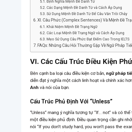
Định Nghĩa Mệnh Đề Danh Từ
Các Dạng Mệnh Đề Danh Từ và Cách Áp Dụng
Sử Dụng Mệnh Đề Danh Từ Để Câu Văn Trôi Chảy
XI. Câu Phức (Complex Sentences) Và Mệnh Đề Tr
Khái Niệm Mệnh Đề Trạng Ngữ
Các Loại Mệnh Đề Trạng Ngữ và Cách Áp Dụng
Mẹo Sử Dụng Câu Phức Đạt Điểm Cao Trong IELTS
FAQs: Những Câu Hỏi Thường Gặp Về Ngữ Pháp Ti
VI. Các Cấu Trúc Điều Kiện Ph
Bên cạnh ba loại câu điều kiện cơ bản,
ngữ pháp ti
diễn đạt ý nghĩa một cách linh hoạt và chính xác hơ
Anh
và nói của bạn.
Cấu Trúc Phủ Định Với “Unless”
“Unless” mang ý nghĩa tương tự “If… not” và có thể th
một điều kiện phủ định. Điều quan trọng cần ghi nhớ
nói “If you don’t study hard, you won’t pass the ex