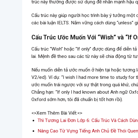
trúc này thường được sử dụng để nhấn mạnh hậu q
Cấu trúc này giúp người học trình bày ý tưởng một c
các bài luận IELTS. Nắm vững cách dùng “unless” gi
Cấu Trúc Ước Muốn Với “Wish” và “If O
Cấu trúc “Wish” hoặc “If only” được dùng để diễn t
lai. Mệnh đề theo sau các từ này sẽ chia động từ tư
Nếu muốn diễn tả ước muốn ở hiện tại hoặc tương lai
V2/ed). Ví dụ: “I wish I had more time to study for t
ước muốn trái ngược với sự thật trong quá khứ, chú
Chẳng hạn: “If only I had known about Anh ngữ Oxfor
Oxford sớm hơn, tôi đã chuẩn bị tốt hơn rồi).
<>Xem Thêm Bài Viết:<>
Thì Tương Lai Đơn Lớp 6: Cấu Trúc Và Cách Dù
Nâng Cao Từ Vựng Tiếng Anh Chủ Đề Thói Que