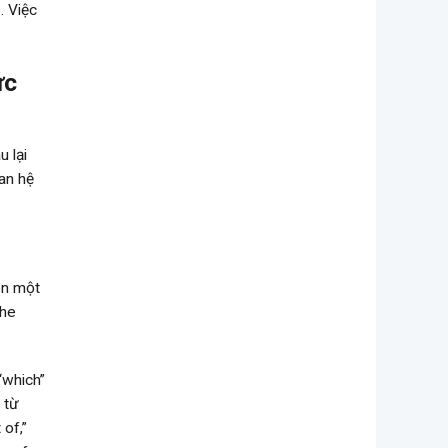
. Việc
ức
u lại
an hệ
ên một
The
“which”
 từ
of,”