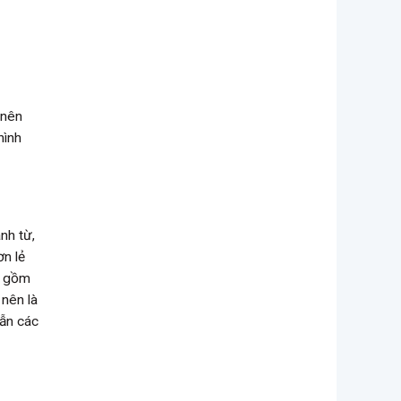
 nên
hình
nh từ,
ơn lẻ
o gồm
 nên là
lẫn các