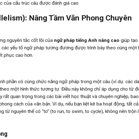
ác của cấu trúc câu được đánh giá cao.
allelism): Nâng Tầm Văn Phong Chuyên
ững nguyên tắc cốt lõi của
ngữ pháp tiếng Anh nâng cao
giúp tạo
hi các yếu tố ngữ pháp tương đương được trình bày theo cùng một 
yết phục cao hơn.
ành phần có cùng chức năng ngữ pháp trong một câu (ví dụ: các da
 theo một hình thức tương tự. Điều này không chỉ áp dụng cho từ đ
rất quan trọng trong các bài viết học thuật và chuyên nghiệp, ba
phong cách của văn bản. Ví dụ, nếu bạn liệt kê ba hoạt động, tất cả
 từ nguyên thể có “to” (to run, to swim, to cycle), không nên trộn 
ong