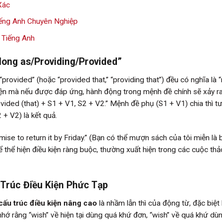
Xác
ếng Anh Chuyên Nghiệp
 Tiếng Anh
 long as/Providing/Provided”
à “provided” (hoặc “provided that,” “providing that”) đều có nghĩa là 
ều kiện mà nếu được đáp ứng, hành động trong mệnh đề chính sẽ xảy r
ovided (that) + S1 + V1, S2 + V2.” Mệnh đề phụ (S1 + V1) chia thì t
 + V2) là kết quả.
se to return it by Friday.” (Bạn có thể mượn sách của tôi miễn là 
ể thể hiện điều kiện ràng buộc, thường xuất hiện trong các cuộc thả
Trúc Điều Kiện Phức Tạp
cấu trúc điều kiện nâng cao
là nhầm lẫn thì của động từ, đặc biệt 
nhớ rằng “wish” về hiện tại dùng quá khứ đơn, “wish” về quá khứ dù