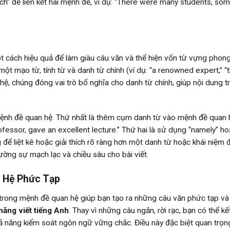
h” để liên kết hai mệnh đề, ví dụ: “There were many students, so
 cách hiệu quả để làm giàu câu văn và thể hiện vốn từ vựng phong
mạo từ, tính từ và danh từ chính (ví dụ: “a renowned expert,” “
ệ, chúng đóng vai trò bổ nghĩa cho danh từ chính, giúp nội dung t
ệnh đề quan hệ. Thứ nhất là thêm cụm danh từ vào mệnh đề quan 
rofessor, gave an excellent lecture.” Thứ hai là sử dụng “namely” h
để liệt kê hoặc giải thích rõ ràng hơn một danh từ hoặc khái niệm 
ường sự mạch lạc và chiều sâu cho bài viết.
 Hệ Phức Tạp
trong mệnh đề quan hệ giúp bạn tạo ra những câu văn phức tạp và t
năng viết tiếng Anh
. Thay vì những câu ngắn, rời rạc, bạn có thể k
hả năng kiểm soát ngôn ngữ vững chắc. Điều này đặc biệt quan trọn