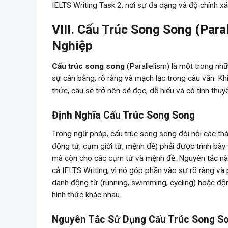
IELTS Writing Task 2, nơi sự đa dạng và độ chính x
VIII. Cấu Trúc Song Song (Par
Nghiệp
Cấu trúc song song
(Parallelism) là một trong nh
sự cân bằng, rõ ràng và mạch lạc trong câu văn. K
thức, câu sẽ trở nên dễ đọc, dễ hiểu và có tính thu
Định Nghĩa Cấu Trúc Song Song
Trong ngữ pháp, cấu trúc song song đòi hỏi các th
động từ, cụm giới từ, mệnh đề) phải được trình bày
mà còn cho các cụm từ và mệnh đề. Nguyên tắc này 
cả IELTS Writing, vì nó góp phần vào sự rõ ràng và 
danh động từ (running, swimming, cycling) hoặc động
hình thức khác nhau.
Nguyên Tắc Sử Dụng Cấu Trúc Song S