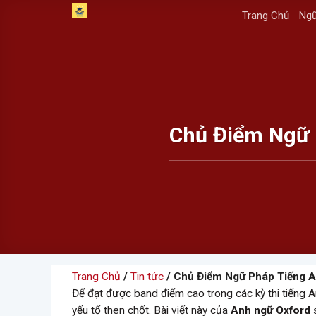
Skip
Trang Chủ
Ngữ
to
content
Chủ Điểm Ngữ 
Trang Chủ
/
Tin tức
/ Chủ Điểm Ngữ Pháp Tiếng A
Để đạt được band điểm cao trong các kỳ thi tiếng 
yếu tố then chốt. Bài viết này của
Anh ngữ Oxford
s