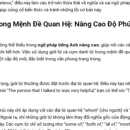
nless,” điều này làm câu trở nên thừa thãi về nghĩa và sai ngữ pháp
iúp củng cố kiến thức và tránh những lỗi cơ bản này.
Trong Mệnh Đề Quan Hệ: Nâng Cao Độ Ph
hông thể thiếu trong
ngữ pháp tiếng Anh nâng cao
, giúp nối các câ
hi tiết hơn. Việc sử dụng giới từ và cụm danh từ trong mệnh đề qu
t cấp độ mới, đặc biệt trong văn phong trang trọng.
trọng, giới từ thường được đặt trước đại từ quan hệ. Điều này tạo n
 nói “The person that I talked to was very helpful,” bạn có thể nói “
trúc này chỉ áp dụng với các đại từ quan hệ “whom” (cho người) và 
.” Ngoài ra, chỉ những giới từ không làm thay đổi nghĩa gốc của động
 Các cụm từ chỉ số lượng như “some of,” “both of,” “all of,” “most 