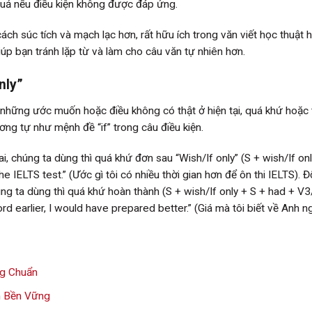
uả nếu điều kiện không được đáp ứng.
ách súc tích và mạch lạc hơn, rất hữu ích trong văn viết học thuật 
úp bạn tránh lặp từ và làm cho câu văn tự nhiên hơn.
nly”
ả những ước muốn hoặc điều không có thật ở hiện tại, quá khứ hoặc
ơng tự như mệnh đề “if” trong câu điều kiện.
, chúng ta dùng thì quá khứ đơn sau “Wish/If only” (S + wish/If onl
he IELTS test.” (Ước gì tôi có nhiều thời gian hơn để ôn thi IELTS). Đ
ng ta dùng thì quá khứ hoàn thành (S + wish/If only + S + had + V3
d earlier, I would have prepared better.” (Giá mà tôi biết về Anh n
ng Chuẩn
n Bền Vững