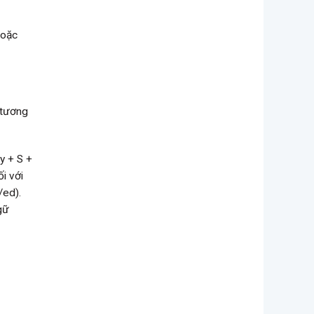
hoặc
 tương
y + S +
ối với
/ed).
gữ