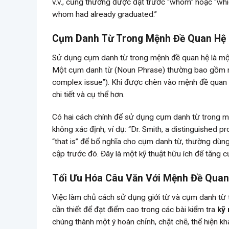
v.v., cũng thường được đặt trước “whom” hoặc “whic
whom had already graduated.”
Cụm Danh Từ Trong Mệnh Đề Quan Hệ
Sử dụng cụm danh từ trong mệnh đề quan hệ là một
Một cụm danh từ (Noun Phrase) thường bao gồm một 
complex issue”). Khi được chèn vào mệnh đề quan h
chi tiết và cụ thể hơn.
Có hai cách chính để sử dụng cụm danh từ trong m
không xác định, ví dụ: “Dr. Smith, a distinguished p
“that is” để bổ nghĩa cho cụm danh từ, thường dùng 
cập trước đó. Đây là một kỹ thuật hữu ích để tăng c
Tối Ưu Hóa Câu Văn Với Mệnh Đề Quan
Việc làm chủ cách sử dụng giới từ và cụm danh từ 
cần thiết để đạt điểm cao trong các bài kiểm tra
kỹ 
chúng thành một ý hoàn chỉnh, chặt chẽ, thể hiện k