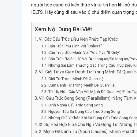
người học củng cố kiến thức và tự tin hơn khi sử d
IELTS. Hãy cùng đi sâu vào 6 chủ điểm quan trọng c
Xem Nội Dung Bài Viết
VI. Các Cấu Trúc Điều Kiện Phức Tạp Khác
Cấu Trúc Phủ Định Với “Unless”
Cấu Trúc Ước Muốn Với “Wish” và “If Only”
Cấu Trúc “Miễn Là” Với “As long as/So long as/Prov
Những Sai Lầm Thường Gặp Trong Cấu Trúc Điều K
VII. Giới Từ và Cụm Danh Từ Trong Mệnh Đề Quan 
Giới Từ Trong Mệnh Đề Quan Hệ
Cụm Danh Từ Trong Mệnh Đề Quan Hệ
Tối Ưu Hóa Câu Văn Với Mệnh Đề Quan Hệ Phức Tạ
VIII. Cấu Trúc Song Song (Parallelism): Nâng Tầm
Định Nghĩa Cấu Trúc Song Song
Nguyên Tắc Sử Dụng Cấu Trúc Song Song
Những Chú Ý Khác Khi Sử Dụng Cấu Trúc Song Son
IX. Sự Hòa Hợp Giữa Chủ Ngữ Và Động Từ: Những T
X. Mệnh Đề Danh Từ (Noun Clauses): Khám Phá Ch