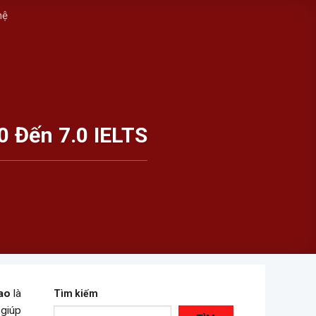
hệ
 Đến 7.0 IELTS
ao
là
Tìm kiếm
 giúp