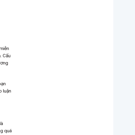
“miễn
a. Cấu
ương
bạn
o luận
là
ng quá