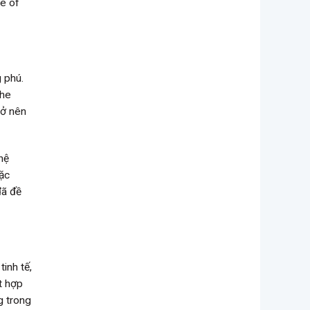
me of
 phú.
the
rở nên
hệ
oặc
đã đề
inh tế,
ết hợp
g trong