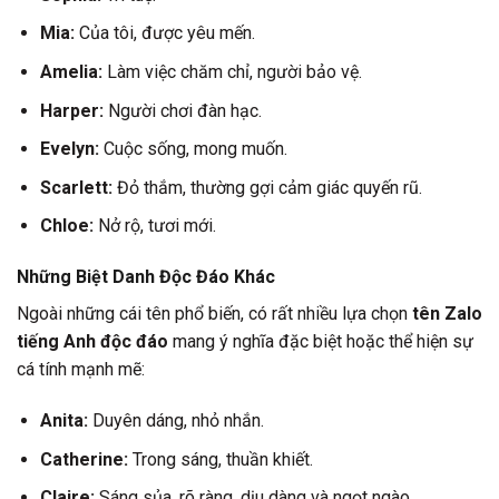
Mia:
Của tôi, được yêu mến.
Amelia:
Làm việc chăm chỉ, người bảo vệ.
Harper:
Người chơi đàn hạc.
Evelyn:
Cuộc sống, mong muốn.
Scarlett:
Đỏ thắm, thường gợi cảm giác quyến rũ.
Chloe:
Nở rộ, tươi mới.
Những Biệt Danh Độc Đáo Khác
Ngoài những cái tên phổ biến, có rất nhiều lựa chọn
tên Zalo
tiếng Anh độc đáo
mang ý nghĩa đặc biệt hoặc thể hiện sự
cá tính mạnh mẽ:
Anita:
Duyên dáng, nhỏ nhắn.
Catherine:
Trong sáng, thuần khiết.
Claire:
Sáng sủa, rõ ràng, dịu dàng và ngọt ngào.