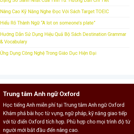
Dạng So Sánh Nhất Của Tính Từ: Hướng Dẫn Chi Tiết
Nâng Cao Kỹ Năng Nghe Đọc Với Sách Target TOEIC
Hiểu Rõ Thành Ngữ “A lot on someone’s plate”
Hướng Dẫn Sử Dụng Hiệu Quả Bộ Sách Destination Grammar
& Vocabulary
Ứng Dụng Công Nghệ Trong Giáo Dục Hiện Đại
Trung tâm Anh ngữ Oxford
Học tiếng Anh miễn phí tại Trung tâm Anh ngữ Oxford
Khám phá bài học từ vựng, ngữ pháp, kỹ năng giao tiếp
với từ điển Oxford tích hợp. Phù hợp cho mọi trình độ từ
người mới bắt đầu đến nâng cao.