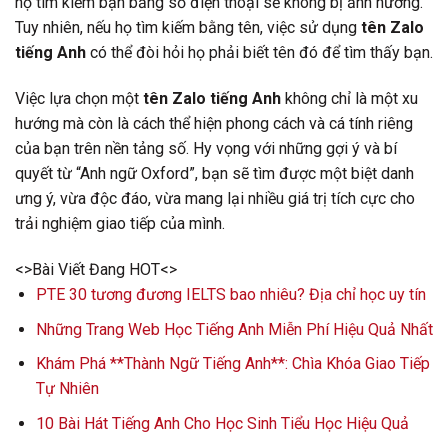
họ tìm kiếm bạn bằng số điện thoại sẽ không bị ảnh hưởng.
Tuy nhiên, nếu họ tìm kiếm bằng tên, việc sử dụng
tên Zalo
tiếng Anh
có thể đòi hỏi họ phải biết tên đó để tìm thấy bạn.
Việc lựa chọn một
tên Zalo tiếng Anh
không chỉ là một xu
hướng mà còn là cách thể hiện phong cách và cá tính riêng
của bạn trên nền tảng số. Hy vọng với những gợi ý và bí
quyết từ “Anh ngữ Oxford”, bạn sẽ tìm được một biệt danh
ưng ý, vừa độc đáo, vừa mang lại nhiều giá trị tích cực cho
trải nghiệm giao tiếp của mình.
<>Bài Viết Đang HOT<>
PTE 30 tương đương IELTS bao nhiêu? Địa chỉ học uy tín
Những Trang Web Học Tiếng Anh Miễn Phí Hiệu Quả Nhất
Khám Phá **Thành Ngữ Tiếng Anh**: Chìa Khóa Giao Tiếp
Tự Nhiên
10 Bài Hát Tiếng Anh Cho Học Sinh Tiểu Học Hiệu Quả