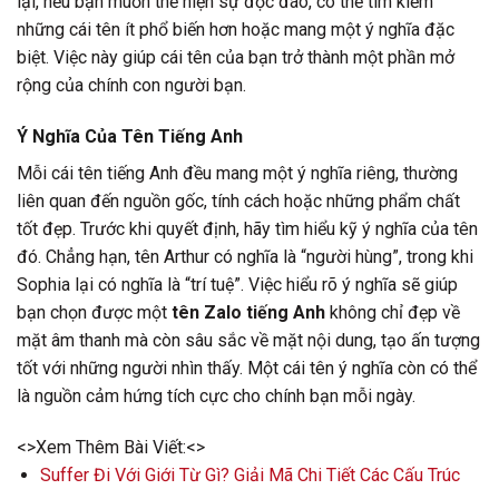
lại, nếu bạn muốn thể hiện sự độc đáo, có thể tìm kiếm
những cái tên ít phổ biến hơn hoặc mang một ý nghĩa đặc
biệt. Việc này giúp cái tên của bạn trở thành một phần mở
rộng của chính con người bạn.
Ý Nghĩa Của Tên Tiếng Anh
Mỗi cái tên tiếng Anh đều mang một ý nghĩa riêng, thường
liên quan đến nguồn gốc, tính cách hoặc những phẩm chất
tốt đẹp. Trước khi quyết định, hãy tìm hiểu kỹ ý nghĩa của tên
đó. Chẳng hạn, tên Arthur có nghĩa là “người hùng”, trong khi
Sophia lại có nghĩa là “trí tuệ”. Việc hiểu rõ ý nghĩa sẽ giúp
bạn chọn được một
tên Zalo tiếng Anh
không chỉ đẹp về
mặt âm thanh mà còn sâu sắc về mặt nội dung, tạo ấn tượng
tốt với những người nhìn thấy. Một cái tên ý nghĩa còn có thể
là nguồn cảm hứng tích cực cho chính bạn mỗi ngày.
<>Xem Thêm Bài Viết:<>
Suffer Đi Với Giới Từ Gì? Giải Mã Chi Tiết Các Cấu Trúc