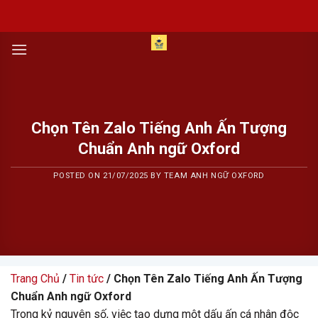
Skip
to
content
Chọn Tên Zalo Tiếng Anh Ấn Tượng
Chuẩn Anh ngữ Oxford
POSTED ON
21/07/2025
BY
TEAM ANH NGỮ OXFORD
Trang Chủ
/
Tin tức
/ Chọn Tên Zalo Tiếng Anh Ấn Tượng
Chuẩn Anh ngữ Oxford
Trong kỷ nguyên số, việc tạo dựng một dấu ấn cá nhân độc