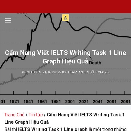
Skip
to
content
Cẩm Nang Viết IELTS Writing Task 1 Line
Graph Hiệu Quả
POSTED ON
21/07/2025
BY
TEAM ANH NGỮ OXFORD
Trang Chủ
/
Tin tức
/ Cẩm Nang Viết IELTS Writing Task 1
Line Graph Hiệu Quả
Bài thi
IELTS Writing Task 1 Line graph
là một trong những