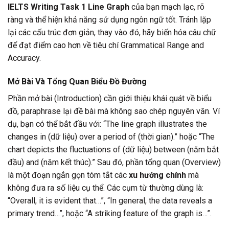
IELTS Writing Task 1 Line Graph
của bạn mạch lạc, rõ
ràng và thể hiện khả năng sử dụng ngôn ngữ tốt. Tránh lặp
lại các cấu trúc đơn giản, thay vào đó, hãy biến hóa câu chữ
để đạt điểm cao hơn về tiêu chí Grammatical Range and
Accuracy.
Mở Bài Và Tổng Quan Biểu Đồ Đường
Phần mở bài (Introduction) cần giới thiệu khái quát về biểu
đồ, paraphrase lại đề bài mà không sao chép nguyên văn. Ví
dụ, bạn có thể bắt đầu với: “The line graph illustrates the
changes in (dữ liệu) over a period of (thời gian).” hoặc “The
chart depicts the fluctuations of (dữ liệu) between (năm bắt
đầu) and (năm kết thúc).” Sau đó, phần tổng quan (Overview)
là một đoạn ngắn gọn tóm tắt các
xu hướng chính
mà
không đưa ra số liệu cụ thể. Các cụm từ thường dùng là:
“Overall, it is evident that…”, “In general, the data reveals a
primary trend…”, hoặc “A striking feature of the graph is…”.