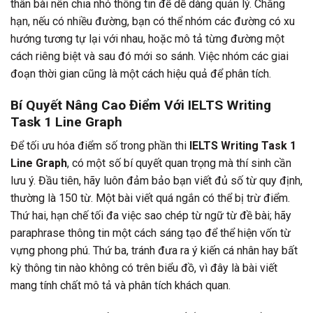
thân bài nên chia nhỏ thông tin để dễ dàng quản lý. Chẳng
hạn, nếu có nhiều đường, bạn có thể nhóm các đường có xu
hướng tương tự lại với nhau, hoặc mô tả từng đường một
cách riêng biệt và sau đó mới so sánh. Việc nhóm các giai
đoạn thời gian cũng là một cách hiệu quả để phân tích.
Bí Quyết Nâng Cao Điểm Với IELTS Writing
Task 1 Line Graph
Để tối ưu hóa điểm số trong phần thi
IELTS Writing Task 1
Line Graph
, có một số bí quyết quan trọng mà thí sinh cần
lưu ý. Đầu tiên, hãy luôn đảm bảo bạn viết đủ số từ quy định,
thường là 150 từ. Một bài viết quá ngắn có thể bị trừ điểm.
Thứ hai, hạn chế tối đa việc sao chép từ ngữ từ đề bài; hãy
paraphrase thông tin một cách sáng tạo để thể hiện vốn từ
vựng phong phú. Thứ ba, tránh đưa ra ý kiến cá nhân hay bất
kỳ thông tin nào không có trên biểu đồ, vì đây là bài viết
mang tính chất mô tả và phân tích khách quan.