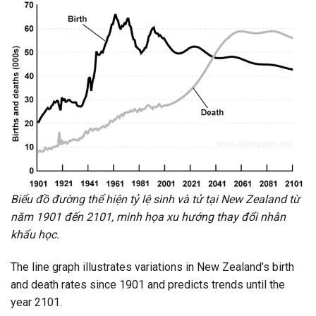
Biểu đồ đường thể hiện tỷ lệ sinh và tử tại New Zealand từ
năm 1901 đến 2101, minh họa xu hướng thay đổi nhân
khẩu học.
The line graph illustrates variations in New Zealand’s birth
and death rates since 1901 and predicts trends until the
year 2101.