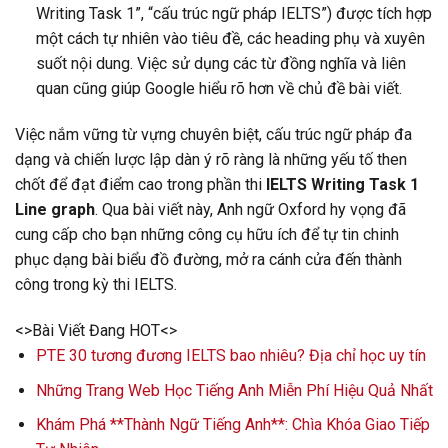
Writing Task 1”, “cấu trúc ngữ pháp IELTS”) được tích hợp
một cách tự nhiên vào tiêu đề, các heading phụ và xuyên
suốt nội dung. Việc sử dụng các từ đồng nghĩa và liên
quan cũng giúp Google hiểu rõ hơn về chủ đề bài viết.
Việc nắm vững từ vựng chuyên biệt, cấu trúc ngữ pháp đa
dạng và chiến lược lập dàn ý rõ ràng là những yếu tố then
chốt để đạt điểm cao trong phần thi
IELTS Writing Task 1
Line graph
. Qua bài viết này, Anh ngữ Oxford hy vọng đã
cung cấp cho bạn những công cụ hữu ích để tự tin chinh
phục dạng bài biểu đồ đường, mở ra cánh cửa đến thành
công trong kỳ thi IELTS.
<>Bài Viết Đang HOT<>
PTE 30 tương đương IELTS bao nhiêu? Địa chỉ học uy tín
Những Trang Web Học Tiếng Anh Miễn Phí Hiệu Quả Nhất
Khám Phá **Thành Ngữ Tiếng Anh**: Chìa Khóa Giao Tiếp