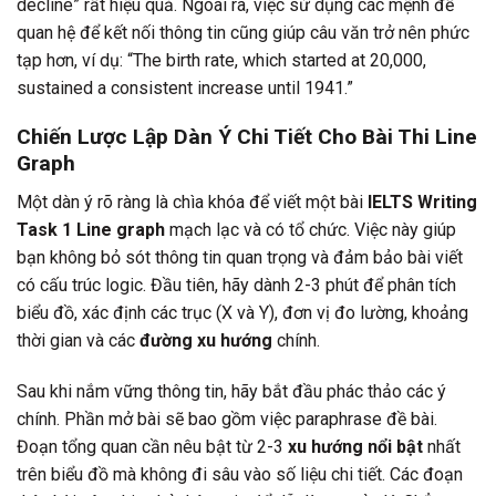
decline” rất hiệu quả. Ngoài ra, việc sử dụng các mệnh đề
quan hệ để kết nối thông tin cũng giúp câu văn trở nên phức
tạp hơn, ví dụ: “The birth rate, which started at 20,000,
sustained a consistent increase until 1941.”
Chiến Lược Lập Dàn Ý Chi Tiết Cho Bài Thi Line
Graph
Một dàn ý rõ ràng là chìa khóa để viết một bài
IELTS Writing
Task 1 Line graph
mạch lạc và có tổ chức. Việc này giúp
bạn không bỏ sót thông tin quan trọng và đảm bảo bài viết
có cấu trúc logic. Đầu tiên, hãy dành 2-3 phút để phân tích
biểu đồ, xác định các trục (X và Y), đơn vị đo lường, khoảng
thời gian và các
đường xu hướng
chính.
Sau khi nắm vững thông tin, hãy bắt đầu phác thảo các ý
chính. Phần mở bài sẽ bao gồm việc paraphrase đề bài.
Đoạn tổng quan cần nêu bật từ 2-3
xu hướng nổi bật
nhất
trên biểu đồ mà không đi sâu vào số liệu chi tiết. Các đoạn