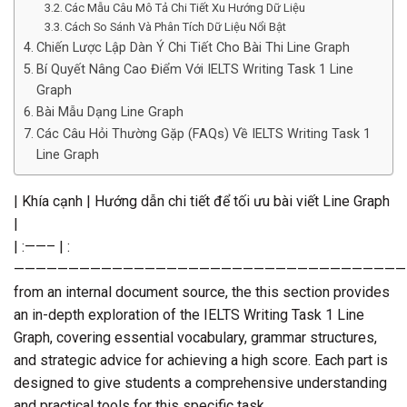
Các Mẫu Câu Mô Tả Chi Tiết Xu Hướng Dữ Liệu
Cách So Sánh Và Phân Tích Dữ Liệu Nổi Bật
Chiến Lược Lập Dàn Ý Chi Tiết Cho Bài Thi Line Graph
Bí Quyết Nâng Cao Điểm Với IELTS Writing Task 1 Line
Graph
Bài Mẫu Dạng Line Graph
Các Câu Hỏi Thường Gặp (FAQs) Về IELTS Writing Task 1
Line Graph
| Khía cạnh | Hướng dẫn chi tiết để tối ưu bài viết Line Graph
|
| :——– | :—————————————————————————————————————————————————————————————————————————————————————————————————————————————————————————————————————————————————————————————————————————————————————————————————————————————————————————————————————————————————————————————————————————————————————————————————————————————————————————————————————————————————————————————————————————————————————————————————————————————————————————————————————————————————————————————————————————————————————————————————————————————————————————————————————————————————————————————————————————————————————————————————————————————————————————————————————————————————————————————————————————————————————————————————————————————————————————————————————————————————————————————————————————————————————————————————————————————————————————————————————————————————————————————————————————————————————————————————————————————————————————————————————————————————————————————————————————————————————————————————————————————————————————————————————————————————————————————————————————————————————————————————————————————————————————————————————————————————————————————————————————————————————————————————————————————————————————————————————————————————————————————————————————————————————————————————————————————————————————————————————————————————————————————————————————————————————————————————————————————————————————————————————————————————————————————————————————————————————————————————————————————————————————————————————————————————————————————————————————————————————————————————————————————————————————————————————————————————————————————————————————————————————————————————————————————————————————————————————————————————————————————————————————————————————————————————————————————————————————————————————————————————————————————————————————————————————————————————————————————————————————————————————————————————————————————————————————————————————————————————————————————————————————————————————————————————————————————————————————————————————————————————————————————————————————————————————————————————————————————————————————————————————————————————————————————————————————————————————————————————————————————————————————————————————————————————————————————————————————————————————————————————————————————————————————————————————————————————————————————————————————————————————————————————————————————————————————————————————————————————————————————————————————————————————————————————————————————————————————————————————————————————————————————————————————————————————————————————————————————————————————————————————————————————————————————————————————————————————————————————————————————————————————————————————————————————————————————————————————————————————————————————————————————————————————————————————————————————————————————————————————————————————————————————————————————————————————————————————————————————————————————————————————————————————————————————————————————————————————————————————————————————————————————————————————————————————————————————————————————————————————————————————————————————————————————————————————————————————————————————————————————————————————————————————————————————————————————————————————————————————————————————————————————————————————————————————————————————————————————————————————————————————————————————————————————————————————————————————————————————————————————————————————————————————————————————————————————————————————————————————————————————————————————————————————————————————————————————————————————————————————————————————————————————————————————————————————————————————————————————————————————————————————————————————————————————————————————————————————————————————————————————————————————————————————————————————————————————————————————————————————————————————————————————————————————————————————————————————————————————————————————————————————————————————————————————————————————————————————————————————————————————————————————————————————————————————————————————————————————————————————————————————————————————————————————————————————————————————————————————————————————————————————————————————————————————————————————————————————————————————————————————————————————————————————————————————————————————————————————————————————————————————————————————————————————————————————————————————————————————————————————————————————————————————————————————————————————————————————————————————————————————————————————————————————————————————————————————————————————————————————————————————————————————————————————————————————————————————————————————————————————————————————————————————————————————————————————————————————————————————————————————————————————————————————————————————————————————————————————————————————————————————————————————————————————————————————————————————————————————————————————————————————————————————————————————————————————————————————————————————————————————————————————————————————————————————————————————————————————————————————————————————————————————————————————————————————————————————————————————————————————————————————————————————————————————————————————————————————————————————————————————————————————————————————————————————————————————————————————————————————————————————————————————————————————————————————————————————————————————————————————————————————————————————————————————————————————————————————————————————————————————————————————————————————————————————————————————————————————————————————————————————————————————————————————————————————————————————————————————————————————————————————————————————————————————————————————————————————————————————————————————————————————————————————————————————————————————————————————————————————————————————————————————————————————————————————————————————————————————————————————————————————————————————————————————————————————————————————————————————————————————————————————————————————————————————————————————————————————————————————————————————————————————————————————————————————————————————————————————————————————————————————————————————————————————————————————————————————————————————————————————————————————————————————————————————————————————————————————————————————————————————————————————————————————————————————————————————————————————————————————————————————————————————————————————————————————————————————————————————————————————————————————————————————————————————————————————————————————————————————————————————————————————————————————————————————————————————————————————————————————————————————————————————————————————————————————————————————————————————————————————————————————————————————————————————————————————————————————————————————————————————————————————————————————————————————————————————————————————————————————————————————————————————————————————————————————————————————————————————————————————————————————————————————————————————————————————————————————————————————————————————————————————————————————————————————————————————————————————————————————————————————————————————————————————————————————————————————————————————————————————————————————————————————————————————————————————————————————————————————————————————————————————————————————————————————————————————————————————————————————————————————————————————————————————————————————————————————————————————————————————————————————————————————————————————————————————————————————————————————————————————————————————————————————————————————————————————————————————————————————————————————————————————————————————————————————————————————————————————————————————————————————————————————————————————————————————————————————————————————————————————————————————————————————————————————————————————————————————————————————————————————————————————————————————————————————————————————————————————————————————————————————————————————————————————————————————————————————————————————————————————————————————————————————————————————————————————————————————————————————————————————————————————————————————————————————————————————————————————————————————————————————————————————————————————————————————————————————————————————————————————————————————————————————————————————————————————————————————————————————————————————————————————————————————————————————————————————————————————————————————————————————————————————————————————————————————————————————————————————————————————————————————————————————————————————————————————————————————————————————————————————————————————————————————————————————————————————————————————————————————————————————————————————————————————————————————————————————————————————————————————————————————————————————————————————————————————————————————————————————————————————————————————————————————————————————————————————————————————————————————————————————————————————————————————————————————————————————————————————————————————————————————————————————————————————————————————————————————————————————————————————————————————————————————————————————————————————————————————————————————————————————————————————————————————————————————————————————————————————————————————————————————————————————————————————————————————————————————————————————————————————————————————————————————————————————————————————————————————————————————————————————————————————————————————————————————————————————————————————————————————————————————————————————————————————————————————————————————————————————————————————————————————————————————————————————————————————————————————————————————————————————————————————————————————————————————————————————————————————————————————————————————————————————————————————————————————————————————————————————————————————————————————————————————————————————————————————————————————————————————————————————————————————————————————————————————————————————————————————————————————————————————————————————————————————————————————————————————————————————————————————————————————————————————————————————————————————————————————————————————————————————————————————————————————————————————————