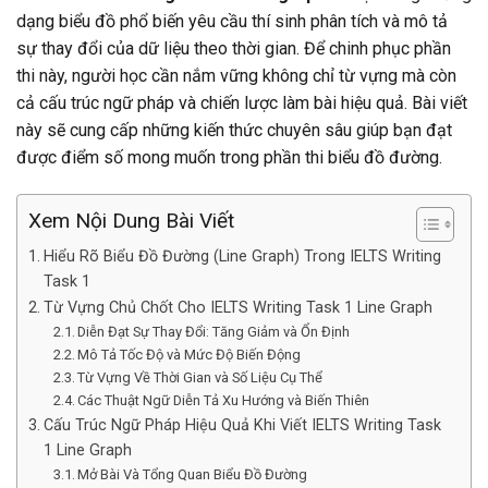
dạng biểu đồ phổ biến yêu cầu thí sinh phân tích và mô tả
sự thay đổi của dữ liệu theo thời gian. Để chinh phục phần
thi này, người học cần nắm vững không chỉ từ vựng mà còn
cả cấu trúc ngữ pháp và chiến lược làm bài hiệu quả. Bài viết
này sẽ cung cấp những kiến thức chuyên sâu giúp bạn đạt
được điểm số mong muốn trong phần thi biểu đồ đường.
Xem Nội Dung Bài Viết
Hiểu Rõ Biểu Đồ Đường (Line Graph) Trong IELTS Writing
Task 1
Từ Vựng Chủ Chốt Cho IELTS Writing Task 1 Line Graph
Diễn Đạt Sự Thay Đổi: Tăng Giảm và Ổn Định
Mô Tả Tốc Độ và Mức Độ Biến Động
Từ Vựng Về Thời Gian và Số Liệu Cụ Thể
Các Thuật Ngữ Diễn Tả Xu Hướng và Biến Thiên
Cấu Trúc Ngữ Pháp Hiệu Quả Khi Viết IELTS Writing Task
1 Line Graph
Mở Bài Và Tổng Quan Biểu Đồ Đường