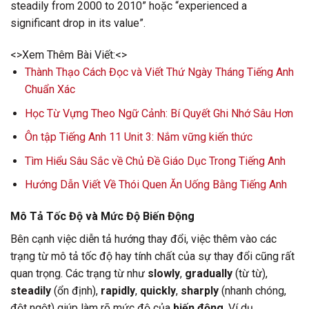
steadily from 2000 to 2010” hoặc “experienced a
significant drop in its value”.
<>Xem Thêm Bài Viết:<>
Thành Thạo Cách Đọc và Viết Thứ Ngày Tháng Tiếng Anh
Chuẩn Xác
Học Từ Vựng Theo Ngữ Cảnh: Bí Quyết Ghi Nhớ Sâu Hơn
Ôn tập Tiếng Anh 11 Unit 3: Nắm vững kiến thức
Tìm Hiểu Sâu Sắc về Chủ Đề Giáo Dục Trong Tiếng Anh
Hướng Dẫn Viết Về Thói Quen Ăn Uống Bằng Tiếng Anh
Mô Tả Tốc Độ và Mức Độ Biến Động
Bên cạnh việc diễn tả hướng thay đổi, việc thêm vào các
trạng từ mô tả tốc độ hay tính chất của sự thay đổi cũng rất
quan trọng. Các trạng từ như
slowly
,
gradually
(từ từ),
steadily
(ổn định),
rapidly
,
quickly
,
sharply
(nhanh chóng,
đột ngột) giúp làm rõ mức độ của
biến động
. Ví dụ,