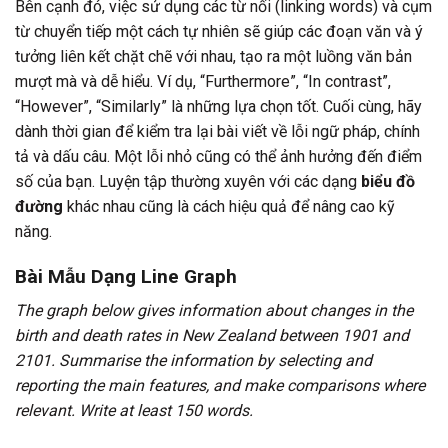
Bên cạnh đó, việc sử dụng các từ nối (linking words) và cụm
từ chuyển tiếp một cách tự nhiên sẽ giúp các đoạn văn và ý
tưởng liên kết chặt chẽ với nhau, tạo ra một luồng văn bản
mượt mà và dễ hiểu. Ví dụ, “Furthermore”, “In contrast”,
“However”, “Similarly” là những lựa chọn tốt. Cuối cùng, hãy
dành thời gian để kiểm tra lại bài viết về lỗi ngữ pháp, chính
tả và dấu câu. Một lỗi nhỏ cũng có thể ảnh hưởng đến điểm
số của bạn. Luyện tập thường xuyên với các dạng
biểu đồ
đường
khác nhau cũng là cách hiệu quả để nâng cao kỹ
năng.
Bài Mẫu Dạng Line Graph
The graph below gives information about changes in the
birth and death rates in New Zealand between 1901 and
2101. Summarise the information by selecting and
reporting the main features, and make comparisons where
relevant. Write at least 150 words.