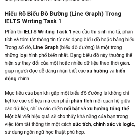
Hiểu Rõ Biểu Đồ Đường (Line Graph) Trong
IELTS Writing Task 1
Phần thi
IELTS Writing Task 1
yêu cầu thí sinh mô tả, phân
tích và tóm tắt thông tin từ các dạng biểu đồ hoặc bảng biểu.
Trong số đó,
Line Graph
(biểu đồ đường) là một trong
những loại hình phổ biến nhất. Dạng biểu đồ này thường thể
hiện sự thay đổi của một hoặc nhiều dữ liệu theo thời gian,
giúp người đọc dễ dàng nhận biết các
xu hướng
và
biến
động
chính.
Mục tiêu của bạn khi gặp một biểu đồ đường là không chỉ
liệt kê các số liệu mà còn phải
phân tích
mối quan hệ giữa
các dữ liệu, chỉ ra các điểm
nổi bật
và
xu hướng tổng thể
.
Một bài viết hiệu quả sẽ cho thấy khả năng của bạn trong
việc tóm tắt thông tin một cách
súc tích
,
chính xác
và
logic
,
sử dụng ngôn ngữ học thuật phù hợp.