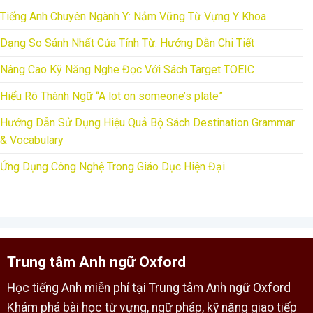
Tiếng Anh Chuyên Ngành Y: Nắm Vững Từ Vựng Y Khoa
Dạng So Sánh Nhất Của Tính Từ: Hướng Dẫn Chi Tiết
Nâng Cao Kỹ Năng Nghe Đọc Với Sách Target TOEIC
Hiểu Rõ Thành Ngữ “A lot on someone’s plate”
Hướng Dẫn Sử Dụng Hiệu Quả Bộ Sách Destination Grammar
& Vocabulary
Ứng Dụng Công Nghệ Trong Giáo Dục Hiện Đại
Trung tâm Anh ngữ Oxford
Học tiếng Anh miễn phí tại Trung tâm Anh ngữ Oxford
Khám phá bài học từ vựng, ngữ pháp, kỹ năng giao tiếp