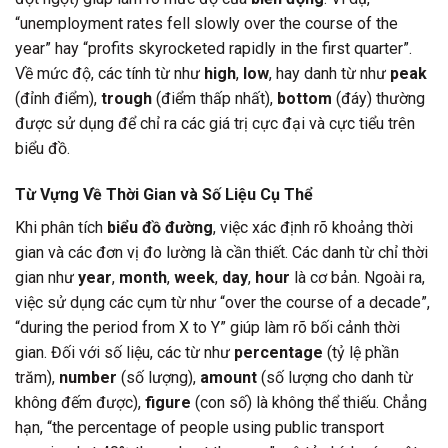
“unemployment rates fell slowly over the course of the
year” hay “profits skyrocketed rapidly in the first quarter”.
Về mức độ, các tính từ như
high
,
low
, hay danh từ như
peak
(đỉnh điểm),
trough
(điểm thấp nhất),
bottom
(đáy) thường
được sử dụng để chỉ ra các giá trị cực đại và cực tiểu trên
biểu đồ.
Từ Vựng Về Thời Gian và Số Liệu Cụ Thể
Khi phân tích
biểu đồ đường
, việc xác định rõ khoảng thời
gian và các đơn vị đo lường là cần thiết. Các danh từ chỉ thời
gian như
year
,
month
,
week
,
day
,
hour
là cơ bản. Ngoài ra,
việc sử dụng các cụm từ như “over the course of a decade”,
“during the period from X to Y” giúp làm rõ bối cảnh thời
gian. Đối với số liệu, các từ như
percentage
(tỷ lệ phần
trăm),
number
(số lượng),
amount
(số lượng cho danh từ
không đếm được),
figure
(con số) là không thể thiếu. Chẳng
hạn, “the percentage of people using public transport