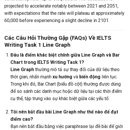
projected to accelerate notably between 2021 and 2051,
with expectations that the rate will plateau at approximately
60,000 before experiencing a slight decline in 2101.
Các Câu Hỏi Thường Gặp (FAQs) Về IELTS
Writing Task 1 Line Graph
Đâu là điểm khác biệt chính giữa Line Graph và Bar
Chart trong IELTS Writing Task 1?
Line Graph
thường mô tả sự thay đổi của dữ liệu theo
thời gian, nhấn mạnh
xu hướng
và
biến động
liên tục.
Trong khi đó, Bar Chart (biểu đồ cột) thường được dùng
để so sánh các danh mục hoặc dữ liệu tại các thời điểm
cụ thể, tập trung vào sự khác biệt giữa các yếu tố.
Tôi nên bắt đầu bài Line Graph như thế nào để đạt
điểm cao?
Bạn nên bắt đầu bằng việc paraphrase lại đề bài để giới