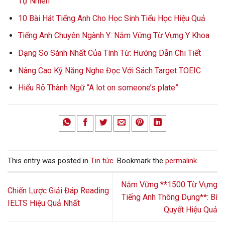
Tự Nhiên
10 Bài Hát Tiếng Anh Cho Học Sinh Tiểu Học Hiệu Quả
Tiếng Anh Chuyên Ngành Y: Nắm Vững Từ Vựng Y Khoa
Dạng So Sánh Nhất Của Tính Từ: Hướng Dẫn Chi Tiết
Nâng Cao Kỹ Năng Nghe Đọc Với Sách Target TOEIC
Hiểu Rõ Thành Ngữ “A lot on someone’s plate”
This entry was posted in
Tin tức
. Bookmark the
permalink
.
Nắm Vững **1500 Từ Vựng
Chiến Lược Giải Đáp Reading
Tiếng Anh Thông Dụng**: Bí
IELTS Hiệu Quả Nhất
Quyết Hiệu Quả