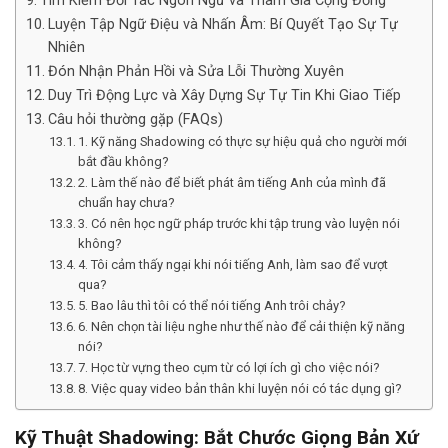
Tìm Kiếm Đối Tác Ngôn Ngữ và Tham Gia Cộng Đồng
Luyện Tập Ngữ Điệu và Nhấn Âm: Bí Quyết Tạo Sự Tự
Nhiên
Đón Nhận Phản Hồi và Sửa Lỗi Thường Xuyên
Duy Trì Động Lực và Xây Dựng Sự Tự Tin Khi Giao Tiếp
Câu hỏi thường gặp (FAQs)
1. Kỹ năng Shadowing có thực sự hiệu quả cho người mới
bắt đầu không?
2. Làm thế nào để biết phát âm tiếng Anh của mình đã
chuẩn hay chưa?
3. Có nên học ngữ pháp trước khi tập trung vào luyện nói
không?
4. Tôi cảm thấy ngại khi nói tiếng Anh, làm sao để vượt
qua?
5. Bao lâu thì tôi có thể nói tiếng Anh trôi chảy?
6. Nên chọn tài liệu nghe như thế nào để cải thiện kỹ năng
nói?
7. Học từ vựng theo cụm từ có lợi ích gì cho việc nói?
8. Việc quay video bản thân khi luyện nói có tác dụng gì?
Kỹ Thuật Shadowing: Bắt Chước Giọng Bản Xứ