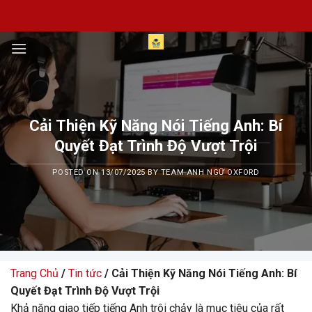
Skip
to
content
Cải Thiện Kỹ Năng Nói Tiếng Anh: Bí
Quyết Đạt Trình Độ Vượt Trội
POSTED ON
13/07/2025
BY
TEAM ANH NGỮ OXFORD
Trang Chủ
/
Tin tức
/ Cải Thiện Kỹ Năng Nói Tiếng Anh: Bí
Quyết Đạt Trình Độ Vượt Trội
Khả năng giao tiếp tiếng Anh trôi chảy là mục tiêu của rất