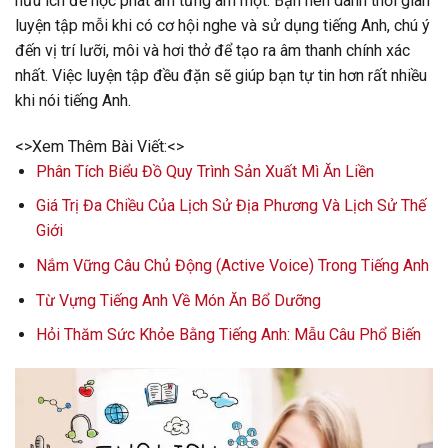
hữu ích để học phát âm từng âm một. Bạn nên dành thời gian
luyện tập mỗi khi có cơ hội nghe và sử dụng tiếng Anh, chú ý
đến vị trí lưỡi, môi và hơi thở để tạo ra âm thanh chính xác
nhất. Việc luyện tập đều đặn sẽ giúp bạn tự tin hơn rất nhiều
khi nói tiếng Anh.
<>Xem Thêm Bài Viết:<>
Phân Tích Biểu Đồ Quy Trình Sản Xuất Mì Ăn Liền
Giá Trị Đa Chiều Của Lịch Sử Địa Phương Và Lịch Sử Thế
Giới
Nắm Vững Câu Chủ Động (Active Voice) Trong Tiếng Anh
Từ Vựng Tiếng Anh Về Món Ăn Bổ Dưỡng
Hỏi Thăm Sức Khỏe Bằng Tiếng Anh: Mẫu Câu Phổ Biến