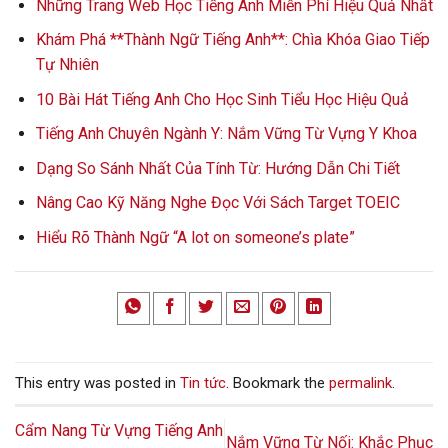
Những Trang Web Học Tiếng Anh Miễn Phí Hiệu Quả Nhất
Khám Phá **Thành Ngữ Tiếng Anh**: Chìa Khóa Giao Tiếp
Tự Nhiên
10 Bài Hát Tiếng Anh Cho Học Sinh Tiểu Học Hiệu Quả
Tiếng Anh Chuyên Ngành Y: Nắm Vững Từ Vựng Y Khoa
Dạng So Sánh Nhất Của Tính Từ: Hướng Dẫn Chi Tiết
Nâng Cao Kỹ Năng Nghe Đọc Với Sách Target TOEIC
Hiểu Rõ Thành Ngữ “A lot on someone’s plate”
This entry was posted in
Tin tức
. Bookmark the
permalink
.
Cẩm Nang Từ Vựng Tiếng Anh
Nắm Vững Từ Nối: Khắc Phục