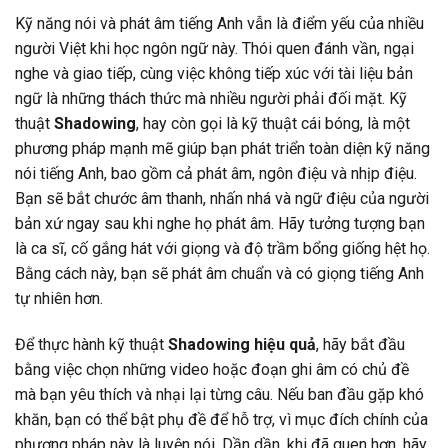
Kỹ năng nói và phát âm tiếng Anh vẫn là điểm yếu của nhiều
người Việt khi học ngôn ngữ này. Thói quen đánh vần, ngại
nghe và giao tiếp, cùng việc không tiếp xúc với tài liệu bản
ngữ là những thách thức mà nhiều người phải đối mặt. Kỹ
thuật
Shadowing
, hay còn gọi là kỹ thuật cái bóng, là một
phương pháp mạnh mẽ giúp bạn phát triển toàn diện kỹ năng
nói tiếng Anh, bao gồm cả phát âm, ngôn điệu và nhịp điệu.
Bạn sẽ bắt chước âm thanh, nhấn nhá và ngữ điệu của người
bản xứ ngay sau khi nghe họ phát âm. Hãy tưởng tượng bạn
là ca sĩ, cố gắng hát với giọng và độ trầm bổng giống hệt họ.
Bằng cách này, bạn sẽ phát âm chuẩn và có giọng tiếng Anh
tự nhiên hơn.
Để thực hành kỹ thuật
Shadowing hiệu quả
, hãy bắt đầu
bằng việc chọn những video hoặc đoạn ghi âm có chủ đề
mà bạn yêu thích và nhại lại từng câu. Nếu ban đầu gặp khó
khăn, bạn có thể bật phụ đề để hỗ trợ, vì mục đích chính của
phương pháp này là luyện nói. Dần dần, khi đã quen hơn, hãy