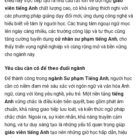
Điều này trực tiếp tạo ra nhu cầu rất lớn về đội ngũ
giáo
viên tiếng Anh
chất lượng cao, có khả năng thích nghi với
các phương pháp giảng dạy đổi mới, ứng dụng công nghệ và
hiểu biết về tâm lý người học. Các trung tâm ngoại ngữ mọc
lên ngày càng nhiều, các trường công lập và tư thục cũng
tăng cường tuyển dụng
cử nhân sư phạm tiếng Anh
, cho
thấy triển vọng nghề nghiệp vô cùng rộng mở và bền vững
cho ngành này.
Yêu cầu cần có để theo đuổi ngành
Để thành công trong
ngành Sư phạm Tiếng Anh
, người học
cần có niềm đam mê sâu sắc với ngôn ngữ và văn hóa Anh
ngữ, cùng với lòng yêu nghề, yêu trẻ. Một nền tảng
tiếng
Anh
vững chắc là điều kiện tiên quyết, bao gồm phát âm
chuẩn, khả năng giao tiếp lưu loát, và kiến thức ngữ pháp
chắc chắn. Ngoài ra, sự kiên nhẫn, khả năng truyền cảm
hứng, và tư duy sáng tạo là những yếu tố quan trọng giúp
giáo viên tiếng Anh
tạo nên những giờ học hấp dẫn, hiệu