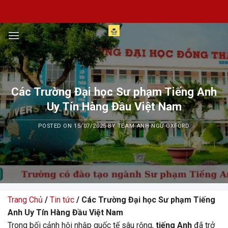
Skip
to
content
Các Trường Đại học Sư phạm Tiếng Anh
Uy Tín Hàng Đầu Việt Nam
POSTED ON
15/07/2025
BY
TEAM ANH NGỮ OXFORD
Trang Chủ
/
Tin tức
/ Các Trường Đại học Sư phạm Tiếng
Anh Uy Tín Hàng Đầu Việt Nam
Trong bối cảnh hội nhập quốc tế sâu rộng,
tiếng Anh
đã trở