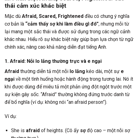
thái cảm xúc khác biệt
Mặc dù
Afraid, Scared, Frightened
đều có chung ý nghĩa
cơ bản là
“cảm thấy sợ khi làm điều gì đó”
, nhưng mỗi từ
lại mang một sắc thái và được sử dụng trong các ngữ cảnh
khác nhau. Hiểu rõ sự khác biệt này giúp bạn lựa chọn từ ngữ
chính xác, nâng cao khả năng diễn đạt tiếng Anh.
1. Afraid: Nỗi lo lắng thường trực và e ngại
Afraid
thường diễn tả một nỗi
lo lắng
kéo dài, một sự
e
ngại
về một tình huống hoặc hành động trong tương lai. Nó ít
khi được dùng để miêu tả một phản ứng đột ngột trước một
sự kiện gây sốc. “Afraid” thường không đứng trước danh từ
để bổ nghĩa (ví dụ: không nói “an afraid person”).
Ví dụ:
She is
afraid
of heights. (Cô ấy
sợ
độ cao – một nỗi sợ