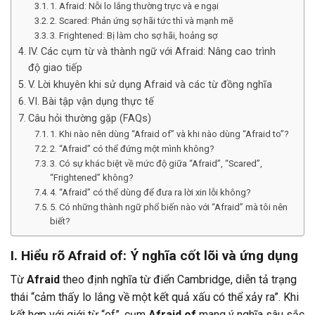
1. Afraid: Nỗi lo lắng thường trực và e ngại
2. Scared: Phản ứng sợ hãi tức thì và mạnh mẽ
3. Frightened: Bị làm cho sợ hãi, hoảng sợ
IV. Các cụm từ và thành ngữ với Afraid: Nâng cao trình
độ giao tiếp
V. Lời khuyên khi sử dụng Afraid và các từ đồng nghĩa
VI. Bài tập vận dụng thực tế
Câu hỏi thường gặp (FAQs)
1. Khi nào nên dùng “Afraid of” và khi nào dùng “Afraid to”?
2. “Afraid” có thể đứng một mình không?
3. Có sự khác biệt về mức độ giữa “Afraid”, “Scared”,
“Frightened” không?
4. “Afraid” có thể dùng để đưa ra lời xin lỗi không?
5. Có những thành ngữ phổ biến nào với “Afraid” mà tôi nên
biết?
I. Hiểu rõ Afraid of: Ý nghĩa cốt lõi và ứng dụng
Từ
Afraid
theo định nghĩa từ điển Cambridge, diễn tả trạng
thái “cảm thấy lo lắng về một kết quả xấu có thể xảy ra”. Khi
kết hợp với giới từ “of”, cụm
Afraid of
mang ý nghĩa sâu sắc