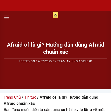
Skip
to
content
Afraid of là gì? Hướng dẫn dùng Afraid
chuẩn xác
POSTED ON
17/07/2025
BY
TEAM ANH NGỮ OXFORD
Trang Chủ
/
Tin tức
/ Afraid of là gì? Hướng dẫn dùng
Afraid chuẩn xác
Bạn đang muốn diễn tả cảm giác
sợ hãi
hay
lo lắng
về một