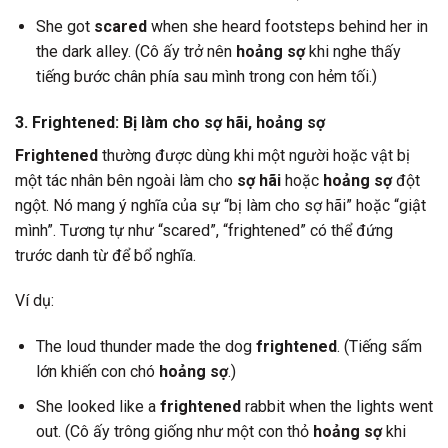
She got
scared
when she heard footsteps behind her in
the dark alley. (Cô ấy trở nên
hoảng sợ
khi nghe thấy
tiếng bước chân phía sau mình trong con hẻm tối.)
3. Frightened: Bị làm cho sợ hãi, hoảng sợ
Frightened
thường được dùng khi một người hoặc vật bị
một tác nhân bên ngoài làm cho
sợ hãi
hoặc
hoảng sợ
đột
ngột. Nó mang ý nghĩa của sự “bị làm cho sợ hãi” hoặc “giật
mình”. Tương tự như “scared”, “frightened” có thể đứng
trước danh từ để bổ nghĩa.
Ví dụ:
The loud thunder made the dog
frightened
. (Tiếng sấm
lớn khiến con chó
hoảng sợ
.)
She looked like a
frightened
rabbit when the lights went
out. (Cô ấy trông giống như một con thỏ
hoảng sợ
khi