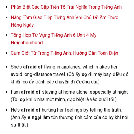
Phân Biệt Các Cặp Tiền Tố Trái Nghĩa Trong Tiếng Anh
Nâng Tầm Giao Tiếp Tiếng Anh Với Chủ Đề Ẩm Thực
Hằng Ngày
Tổng Hợp Từ Vựng Tiếng Anh 6 Unit 4 My
Neighbourhood
Cụm Giới Từ Trong Tiếng Anh: Hướng Dẫn Toàn Diện
She’s
afraid of
flying in airplanes, which makes her
avoid long-distance travel. (Cô ấy
sợ
đi máy bay, điều đó
khiến cô ấy tránh các chuyến đi đường dài.)
I am
afraid of
staying at home alone, especially at night.
(Tôi
sợ
khi ở nhà một mình, đặc biệt là vào buổi tối.)
He’s
afraid of
hurting her feelings by telling the truth.
(Anh ấy
e ngại
làm tổn thương tình cảm của cô ấy khi nói
sự thật.)