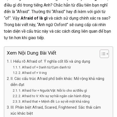
điều gì đó trong tiếng Anh? Chắc hẳn từ đầu tiên bạn nghĩ
đến là “Afraid”. Thường thì “Afraid” hay đi kèm với giới từ
“of”. Vậy
Afraid of là gì
và cách sử dụng chính xác ra sao?
Trong bài viết này, “Anh ngữ Oxford” sẽ cung cấp cái nhìn
toàn diện về cấu trúc này và các cách dùng liên quan để bạn
tự tin hơn khi giao tiếp.
Xem Nội Dung Bài Viết
I. Hiểu rõ Afraid of: Ý nghĩa cốt lõi và ứng dụng
1. Afraid of + Danh từ/Cụm danh từ
2. Afraid of + V-ing
II. Các cấu trúc Afraid phổ biến khác: Mở rộng khả năng
diễn đạt
1. Afraid for + Người/Vật: Nỗi lo cho ai/điều gì
2. Afraid to V: Khi sự sợ hãi ngăn cản hành động
3. Afraid that + Mệnh đề: Lo sợ về một khả năng
III. Phân biệt Afraid, Scared, Frightened: Sắc thái cảm
xúc khác biệt