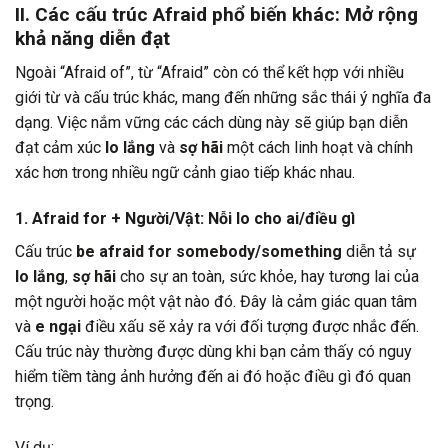
II. Các cấu trúc Afraid phổ biến khác: Mở rộng
khả năng diễn đạt
Ngoài “Afraid of”, từ “Afraid” còn có thể kết hợp với nhiều
giới từ và cấu trúc khác, mang đến những sắc thái ý nghĩa đa
dạng. Việc nắm vững các cách dùng này sẽ giúp bạn diễn
đạt cảm xúc
lo lắng
và
sợ hãi
một cách linh hoạt và chính
xác hơn trong nhiều ngữ cảnh giao tiếp khác nhau.
1. Afraid for + Người/Vật: Nỗi lo cho ai/điều gì
Cấu trúc
be afraid for somebody/something
diễn tả sự
lo lắng
,
sợ hãi
cho sự an toàn, sức khỏe, hay tương lai của
một người hoặc một vật nào đó. Đây là cảm giác quan tâm
và
e ngại
điều xấu sẽ xảy ra với đối tượng được nhắc đến.
Cấu trúc này thường được dùng khi bạn cảm thấy có nguy
hiểm tiềm tàng ảnh hưởng đến ai đó hoặc điều gì đó quan
trọng.
Ví dụ: