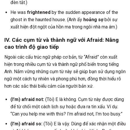
đèn tắt.)
He was
frightened
by the sudden appearance of the
ghost in the haunted house. (Anh ấy
hoảng sợ
bởi sự
xuất hiện đột ngột của hồn ma trong ngôi nhà ma ám.)
IV. Các cụm từ và thành ngữ với Afraid: Nâng
cao trình độ giao tiếp
Ngoài các cấu trúc ngữ pháp cơ bản, từ “Afraid” còn xuất
hiện trong nhiều cụm từ và thành ngữ phổ biến trong tiếng
Anh. Nắm vững những cụm từ này sẽ giúp bạn sử dụng ngôn
ngữ một cách tự nhiên và phong phú hơn, đồng thời hiểu rõ
hơn các sắc thái biểu cảm của người bản xứ.
(I’m) afraid not:
(Tôi) E là không. Cụm từ này được dùng
để từ chối một cách lịch sự hoặc đưa ra tin xấu. Ví dụ:
“Can you help me with this? I’m afraid not, I’m too busy.”
(I’m) afraid so:
(Tôi) E là vậy. Dùng để xác nhận một điều