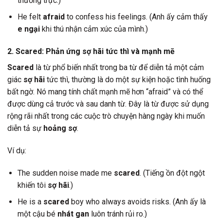
thường trực.)
He felt
afraid
to confess his feelings. (Anh ấy cảm thấy
e ngại
khi thú nhận cảm xúc của mình.)
2. Scared: Phản ứng sợ hãi tức thì và mạnh mẽ
Scared
là từ phổ biến nhất trong ba từ để diễn tả một cảm
giác
sợ hãi
tức thì, thường là do một sự kiện hoặc tình huống
bất ngờ. Nó mang tính chất mạnh mẽ hơn “afraid” và có thể
được dùng cả trước và sau danh từ. Đây là từ được sử dụng
rộng rãi nhất trong các cuộc trò chuyện hàng ngày khi muốn
diễn tả sự
hoảng sợ
.
Ví dụ:
The sudden noise made me
scared
. (Tiếng ồn đột ngột
khiến tôi
sợ hãi
.)
He is a
scared
boy who always avoids risks. (Anh ấy là
một cậu bé
nhát gan
luôn tránh rủi ro.)