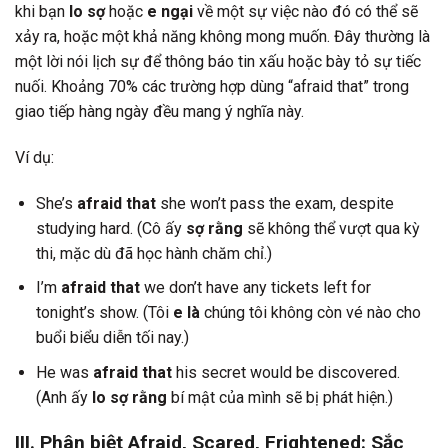
khi bạn
lo sợ
hoặc
e ngại
về một sự việc nào đó có thể sẽ
xảy ra, hoặc một khả năng không mong muốn. Đây thường là
một lời nói lịch sự để thông báo tin xấu hoặc bày tỏ sự tiếc
nuối. Khoảng 70% các trường hợp dùng “afraid that” trong
giao tiếp hàng ngày đều mang ý nghĩa này.
Ví dụ:
She’s
afraid that
she won’t pass the exam, despite
studying hard. (Cô ấy
sợ rằng
sẽ không thể vượt qua kỳ
thi, mặc dù đã học hành chăm chỉ.)
I’m
afraid that
we don’t have any tickets left for
tonight’s show. (Tôi
e là
chúng tôi không còn vé nào cho
buổi biểu diễn tối nay.)
He was
afraid that
his secret would be discovered.
(Anh ấy
lo sợ rằng
bí mật của mình sẽ bị phát hiện.)
III. Phân biệt Afraid, Scared, Frightened: Sắc