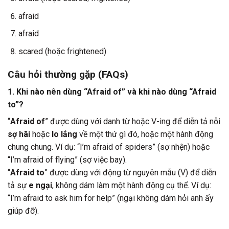
afraid
afraid
scared (hoặc frightened)
Câu hỏi thường gặp (FAQs)
1. Khi nào nên dùng “Afraid of” và khi nào dùng “Afraid
to”?
“
Afraid of
” được dùng với danh từ hoặc V-ing để diễn tả nỗi
sợ hãi
hoặc
lo lắng
về một thứ gì đó, hoặc một hành động
chung chung. Ví dụ: “I’m afraid of spiders” (sợ nhện) hoặc
“I’m afraid of flying” (sợ việc bay).
“
Afraid to
” được dùng với động từ nguyên mẫu (V) để diễn
tả sự
e ngại
, không dám làm một hành động cụ thể. Ví dụ:
“I’m afraid to ask him for help” (ngại không dám hỏi anh ấy
giúp đỡ).