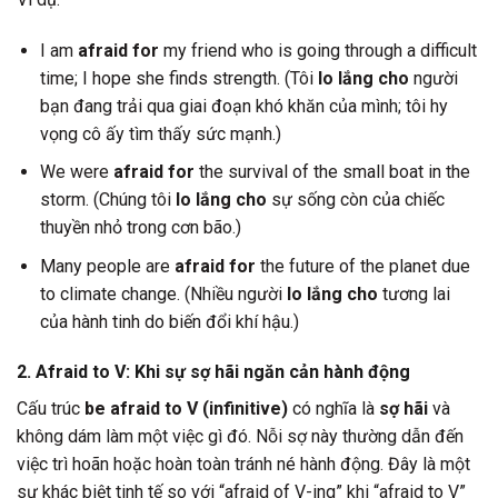
I am
afraid for
my friend who is going through a difficult
time; I hope she finds strength. (Tôi
lo lắng cho
người
bạn đang trải qua giai đoạn khó khăn của mình; tôi hy
vọng cô ấy tìm thấy sức mạnh.)
We were
afraid for
the survival of the small boat in the
storm. (Chúng tôi
lo lắng cho
sự sống còn của chiếc
thuyền nhỏ trong cơn bão.)
Many people are
afraid for
the future of the planet due
to climate change. (Nhiều người
lo lắng cho
tương lai
của hành tinh do biến đổi khí hậu.)
2. Afraid to V: Khi sự sợ hãi ngăn cản hành động
Cấu trúc
be afraid to V (infinitive)
có nghĩa là
sợ hãi
và
không dám làm một việc gì đó. Nỗi sợ này thường dẫn đến
việc trì hoãn hoặc hoàn toàn tránh né hành động. Đây là một
sự khác biệt tinh tế so với “afraid of V-ing” khi “afraid to V”