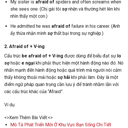
My sister is
afraid of
spiders and often screams when
she sees one. (Chị gái tôi
sợ
nhện và thường hét lên khi
nhìn thấy một con.)
He admitted he was
afraid of
failure in his career. (Anh
ấy thừa nhận mình
sợ
thất bại trong sự nghiệp.)
2. Afraid of + V-ing
Cấu trúc
be afraid of + V-ing
được dùng để biểu đạt sự
lo
sợ
hoặc
e ngại
khi phải thực hiện một hành động nào đó. Nó
nhấn mạnh đến hành động hoặc quá trình mà người nói cảm
thấy không thoải mái hoặc
sợ hãi
khi phải làm. Đây là một
điểm ngữ pháp quan trọng cần lưu ý để tránh nhầm lẫn với
các cấu trúc khác của “Afraid”.
Ví dụ:
<>Xem Thêm Bài Viết:<>
Mô Tả Phát Triển Mới Ở Khu Vực Bạn Sống Chi Tiết