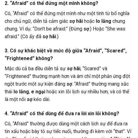
2. “Afraid” có thể đứng một mình không?
Có, “Afraid” có thể đứng một mình như một tính từ bổ nghĩa
cho chủ ngữ, diễn tả cảm giác
sợ hãi
hoặc
lo lắng
chung
chung. Ví dụ: “Don’t be afraid.” (Đừng
sợ
.) Hoặc “She was
afraid.” (Cô ấy đã
sợ hãi
.)
3. Có sự khác biệt về mức độ giữa “Afraid”, “Scared”,
“Frightened” không?
Mặc dù cả ba đều diễn tả sự
sợ hãi
, “Scared” và
“Frightened” thường mạnh hơn và ám chỉ một phản ứng đột
ngột trước một sự kiện đáng
sợ
. “Afraid” thường mang sắc
thái
lo lắng
,
e ngại
hoặc xin lỗi lịch sự nhiều hơn, và có thể
là một nỗi
sợ
kéo dài.
4. “Afraid” có thể dùng để đưa ra lời xin lỗi không?
Có, “Afraid” thường được dùng một cách lịch sự để đưa ra
tin xấu hoặc bày tỏ sự tiếc nuối, thường đi kèm với “that”. Ví