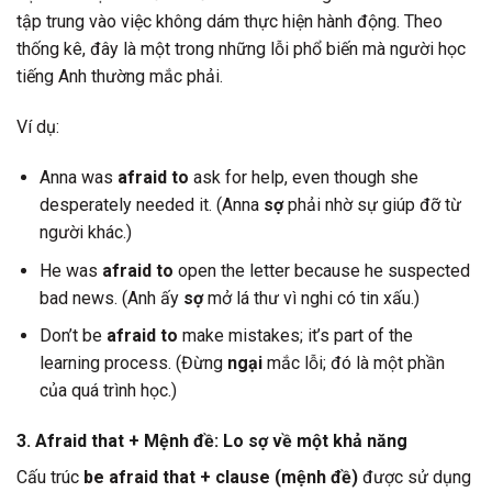
tập trung vào việc không dám thực hiện hành động. Theo
thống kê, đây là một trong những lỗi phổ biến mà người học
tiếng Anh thường mắc phải.
Ví dụ:
Anna was
afraid to
ask for help, even though she
desperately needed it. (Anna
sợ
phải nhờ sự giúp đỡ từ
người khác.)
He was
afraid to
open the letter because he suspected
bad news. (Anh ấy
sợ
mở lá thư vì nghi có tin xấu.)
Don’t be
afraid to
make mistakes; it’s part of the
learning process. (Đừng
ngại
mắc lỗi; đó là một phần
của quá trình học.)
3. Afraid that + Mệnh đề: Lo sợ về một khả năng
Cấu trúc
be afraid that + clause (mệnh đề)
được sử dụng