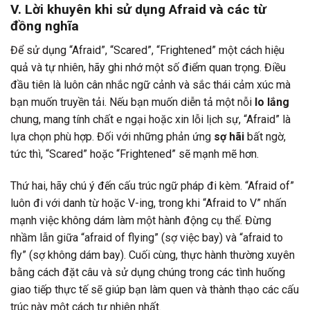
V. Lời khuyên khi sử dụng Afraid và các từ
đồng nghĩa
Để sử dụng “Afraid”, “Scared”, “Frightened” một cách hiệu
quả và tự nhiên, hãy ghi nhớ một số điểm quan trọng. Điều
đầu tiên là luôn cân nhắc ngữ cảnh và sắc thái cảm xúc mà
bạn muốn truyền tải. Nếu bạn muốn diễn tả một nỗi
lo lắng
chung, mang tính chất e ngại hoặc xin lỗi lịch sự, “Afraid” là
lựa chọn phù hợp. Đối với những phản ứng
sợ hãi
bất ngờ,
tức thì, “Scared” hoặc “Frightened” sẽ mạnh mẽ hơn.
Thứ hai, hãy chú ý đến cấu trúc ngữ pháp đi kèm. “Afraid of”
luôn đi với danh từ hoặc V-ing, trong khi “Afraid to V” nhấn
mạnh việc không dám làm một hành động cụ thể. Đừng
nhầm lẫn giữa “afraid of flying” (sợ việc bay) và “afraid to
fly” (sợ không dám bay). Cuối cùng, thực hành thường xuyên
bằng cách đặt câu và sử dụng chúng trong các tình huống
giao tiếp thực tế sẽ giúp bạn làm quen và thành thạo các cấu
trúc này một cách tự nhiên nhất.