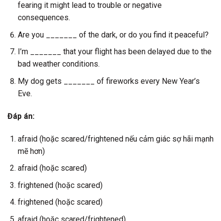
fearing it might lead to trouble or negative
consequences.
Are you _______ of the dark, or do you find it peaceful?
I’m _______ that your flight has been delayed due to the
bad weather conditions.
My dog gets _______ of fireworks every New Year’s
Eve.
Đáp án:
afraid (hoặc scared/frightened nếu cảm giác sợ hãi mạnh
mẽ hơn)
afraid (hoặc scared)
frightened (hoặc scared)
frightened (hoặc scared)
afraid (hoặc scared/frightened)