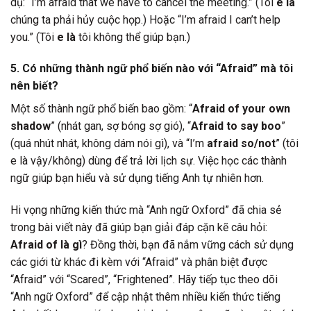
dụ: “I’m afraid that we have to cancel the meeting.” (Tôi
e là
chúng ta phải hủy cuộc họp.) Hoặc “I’m afraid I can’t help
you.” (Tôi
e là
tôi không thể giúp bạn.)
5. Có những thành ngữ phổ biến nào với “Afraid” mà tôi
nên biết?
Một số thành ngữ phổ biến bao gồm: “
Afraid of your own
shadow
” (nhát gan, sợ bóng sợ gió), “
Afraid to say boo
”
(quá nhút nhát, không dám nói gì), và “I’m
afraid so/not
” (tôi
e là vậy/không) dùng để trả lời lịch sự. Việc học các thành
ngữ giúp bạn hiểu và sử dụng tiếng Anh tự nhiên hơn.
Hi vọng những kiến thức mà “Anh ngữ Oxford” đã chia sẻ
trong bài viết này đã giúp bạn giải đáp cặn kẽ câu hỏi:
Afraid of là gì
? Đồng thời, bạn đã nắm vững cách sử dụng
các giới từ khác đi kèm với “Afraid” và phân biệt được
“Afraid” với “Scared”, “Frightened”. Hãy tiếp tục theo dõi
“Anh ngữ Oxford” để cập nhật thêm nhiều kiến thức tiếng