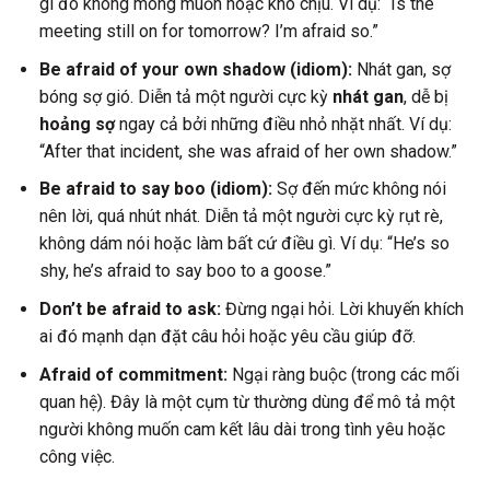
gì đó không mong muốn hoặc khó chịu. Ví dụ: “Is the
meeting still on for tomorrow? I’m afraid so.”
Be afraid of your own shadow (idiom):
Nhát gan, sợ
bóng sợ gió. Diễn tả một người cực kỳ
nhát gan
, dễ bị
hoảng sợ
ngay cả bởi những điều nhỏ nhặt nhất. Ví dụ:
“After that incident, she was afraid of her own shadow.”
Be afraid to say boo (idiom):
Sợ đến mức không nói
nên lời, quá nhút nhát. Diễn tả một người cực kỳ rụt rè,
không dám nói hoặc làm bất cứ điều gì. Ví dụ: “He’s so
shy, he’s afraid to say boo to a goose.”
Don’t be afraid to ask:
Đừng ngại hỏi. Lời khuyến khích
ai đó mạnh dạn đặt câu hỏi hoặc yêu cầu giúp đỡ.
Afraid of commitment:
Ngại ràng buộc (trong các mối
quan hệ). Đây là một cụm từ thường dùng để mô tả một
người không muốn cam kết lâu dài trong tình yêu hoặc
công việc.