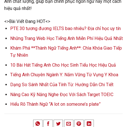
Anh chất lượng, giúp bạn chinh phục ngôn ngữ này một cách
hiệu quả nhất!
<>Bài Viết Đang HOT<>
PTE 30 tương đương IELTS bao nhiêu? Địa chỉ học uy tín
Những Trang Web Học Tiếng Anh Miễn Phí Hiệu Quả Nhất
Khám Phá **Thành Ngữ Tiếng Anh**: Chìa Khóa Giao Tiếp
Tự Nhiên
10 Bài Hát Tiếng Anh Cho Học Sinh Tiểu Học Hiệu Quả
Tiếng Anh Chuyên Ngành Y: Nắm Vững Từ Vựng Y Khoa
Dạng So Sánh Nhất Của Tính Từ: Hướng Dẫn Chi Tiết
Nâng Cao Kỹ Năng Nghe Đọc Với Sách Target TOEIC
Hiểu Rõ Thành Ngữ “A lot on someone’s plate”