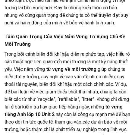
thảo luận, đọc hiểu tài liệu và thậm chí là hành động vì một
tương lai bền vững hơn. Đây là những kiến thức cơ bản
nhưng vô cùng quan trọng để chúng ta có thể truyền đạt suy
nghĩ và hành động của mình về bảo vệ hành tinh xanh.
Tầm Quan Trọng Của Việc Nắm Vững Từ Vựng Chủ Đề
Môi Trường
Trong bối cảnh biến đổi khí hậu diễn ra phức tạp, việc hiểu rõ
các thuật ngữ liên quan đến môi trường là một kỹ năng thiết
yếu. Việc nắm vững
từ vựng về môi trường
giúp chúng ta
diễn đạt ý tưởng, suy nghĩ về các vấn đề như ô nhiễm, suy
thoái tài nguyên, biến đổi khí hậu một cách chính xác. Ví dụ,
để bàn luận về việc giảm thiểu chất thải nhựa, chúng ta cần
biết các từ như “recycle”, “refillable”, “litter”. Không chỉ dừng
lại ở bài kiểm tra hay giao tiếp hằng ngày, những
từ vựng
tiếng Anh lớp 10 Unit 2
này còn là công cụ mạnh mẽ để bạn
theo dõi tin tức quốc tế, tham gia vào các dự án bảo vệ môi
trường, hoặc thậm chí là phát triển sự nghiệp trong lĩnh vực