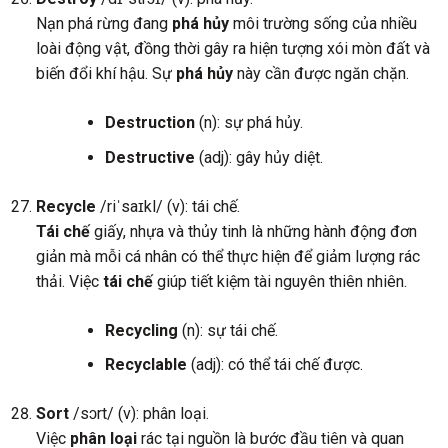
Nạn phá rừng đang
phá hủy
môi trường sống của nhiều
loài động vật, đồng thời gây ra hiện tượng xói mòn đất và
biến đổi khí hậu. Sự
phá hủy
này cần được ngăn chặn.
Destruction
(n): sự phá hủy.
Destructive
(adj): gây hủy diệt.
Recycle
/riˈsaɪkl/ (v): tái chế.
Tái chế
giấy, nhựa và thủy tinh là những hành động đơn
giản mà mỗi cá nhân có thể thực hiện để giảm lượng rác
thải. Việc
tái chế
giúp tiết kiệm tài nguyên thiên nhiên.
Recycling
(n): sự tái chế.
Recyclable
(adj): có thể tái chế được.
Sort
/sɔrt/ (v): phân loại.
Việc
phân loại
rác tại nguồn là bước đầu tiên và quan