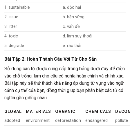
1. sustainable
a. độc hại
2. issue
b. bền vững
3. litter
c. vấn đề
4. toxic
d. làm suy thoái
5. degrade
e. rác thải
Bài Tập 2: Hoàn Thành Câu Với Từ Cho Sẵn
Sử dụng các từ được cung cấp trong bảng dưới đây để điền
vào chỗ trống, làm cho câu có nghĩa hoàn chỉnh và chính xác.
Bài tập này sẽ thử thách khả năng áp dụng từ vựng vào ngữ
cảnh cụ thể của bạn, đồng thời giúp bạn phân biệt các từ có
nghĩa gần giống nhau.
GLOBAL
MATERIALS
ORGANIC
CHEMICALS
DECO
adopted
environment
deforestation
endangered
pollute