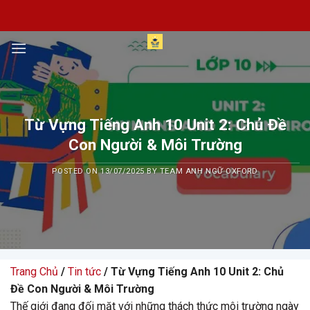
Skip
to
content
Từ Vựng Tiếng Anh 10 Unit 2: Chủ Đề
Con Người & Môi Trường
POSTED ON
13/07/2025
BY
TEAM ANH NGỮ OXFORD
Trang Chủ
/
Tin tức
/ Từ Vựng Tiếng Anh 10 Unit 2: Chủ
Đề Con Người & Môi Trường
Thế giới đang đối mặt với những thách thức môi trường ngày