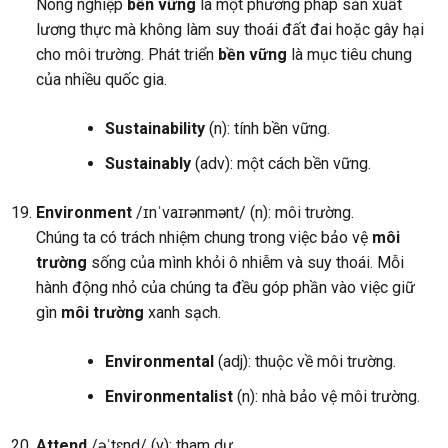
Nông nghiệp
bền vững
là một phương pháp sản xuất
lương thực mà không làm suy thoái đất đai hoặc gây hại
cho môi trường. Phát triển
bền vững
là mục tiêu chung
của nhiều quốc gia.
Sustainability
(n): tính bền vững.
Sustainably
(adv): một cách bền vững.
Environment
/ɪnˈvaɪrənmənt/ (n): môi trường.
Chúng ta có trách nhiệm chung trong việc bảo vệ
môi
trường
sống của mình khỏi ô nhiễm và suy thoái. Mỗi
hành động nhỏ của chúng ta đều góp phần vào việc giữ
gìn
môi trường
xanh sạch.
Environmental
(adj): thuộc về môi trường.
Environmentalist
(n): nhà bảo vệ môi trường.
Attend
/əˈtɛnd/ (v): tham dự.