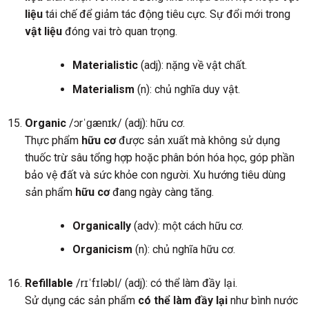
liệu
tái chế để giảm tác động tiêu cực. Sự đổi mới trong
vật liệu
đóng vai trò quan trọng.
Materialistic
(adj): nặng về vật chất.
Materialism
(n): chủ nghĩa duy vật.
Organic
/ɔrˈɡænɪk/ (adj): hữu cơ.
Thực phẩm
hữu cơ
được sản xuất mà không sử dụng
thuốc trừ sâu tổng hợp hoặc phân bón hóa học, góp phần
bảo vệ đất và sức khỏe con người. Xu hướng tiêu dùng
sản phẩm
hữu cơ
đang ngày càng tăng.
Organically
(adv): một cách hữu cơ.
Organicism
(n): chủ nghĩa hữu cơ.
Refillable
/rɪˈfɪləbl/ (adj): có thể làm đầy lại.
Sử dụng các sản phẩm
có thể làm đầy lại
như bình nước