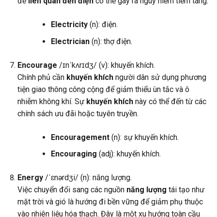
đề
liên quan đến điện
có thể gây ra nguy hiểm tiềm tàng.
Electricity
(n): điện.
Electrician
(n): thợ điện.
Encourage
/ɪnˈkʌrɪdʒ/ (v): khuyến khích.
Chính phủ cần
khuyến khích
người dân sử dụng phương
tiện giao thông công cộng để giảm thiểu ùn tắc và ô
nhiễm không khí. Sự
khuyến khích
này có thể đến từ các
chính sách ưu đãi hoặc tuyên truyền.
Encouragement
(n): sự khuyến khích.
Encouraging
(adj): khuyến khích.
Energy
/ˈɛnərdʒi/ (n): năng lượng.
Việc chuyển đổi sang các nguồn
năng lượng
tái tạo như
mặt trời và gió là hướng đi bền vững để giảm phụ thuộc
vào nhiên liệu hóa thạch. Đây là một xu hướng toàn cầu