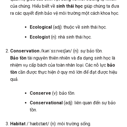
của chúng. Hiểu biết về
sinh thái học
giúp chúng ta đưa
ra các quyết định bảo vệ môi trường một cách khoa học.
Ecological
(adj): thuộc về sinh thái học.
Ecologist
(n): nhà sinh thái học.
Conservation
/kənˈsɜːrveɪʃən/ (n): sự bảo tồn.
Bảo tồn
tài nguyên thiên nhiên và đa dạng sinh học là
nhiệm vụ cấp bách của toàn nhân loại. Các nỗ lực
bảo
tồn
cần được thực hiện ở quy mô lớn để đạt được hiệu
quả.
Conserve
(v): bảo tồn.
Conservational
(adj): liên quan đến sự bảo
tồn.
Habitat
/ˈhæbɪtæt/ (n): môi trường sống.