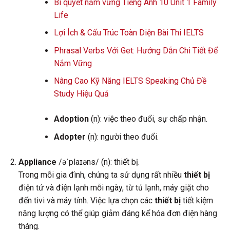
Bí quyết nắm vững Tiếng Anh 10 Unit 1 Family
Life
Lợi Ích & Cấu Trúc Toàn Diện Bài Thi IELTS
Phrasal Verbs Với Get: Hướng Dẫn Chi Tiết Để
Nắm Vững
Nâng Cao Kỹ Năng IELTS Speaking Chủ Đề
Study Hiệu Quả
Adoption
(n): việc theo đuổi, sự chấp nhận.
Adopter
(n): người theo đuổi.
Appliance
/əˈplaɪəns/ (n): thiết bị.
Trong mỗi gia đình, chúng ta sử dụng rất nhiều
thiết bị
điện tử và điện lạnh mỗi ngày, từ tủ lạnh, máy giặt cho
đến tivi và máy tính. Việc lựa chọn các
thiết bị
tiết kiệm
năng lượng có thể giúp giảm đáng kể hóa đơn điện hàng
tháng.