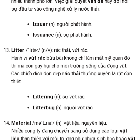
nhiều thành phố lớn. Việc giải quyết
vấn đề
này đòi hỏi
sự đầu tư vào công nghệ xử lý nước thải.
Issuer
(n): người phát hành.
Issuance
(n): sự phát hành.
Litter
/ˈlɪtər/ (n/v): rác thải, vứt rác.
Hành vi
vứt rác
bừa bãi không chỉ làm mất mỹ quan đô
thị mà còn gây hại cho môi trường sống của động vật.
Các chiến dịch dọn dẹp
rác thải
thường xuyên là rất cần
thiết.
Littering
(n): sự vứt rác.
Litterbug
(n): người vứt rác.
Material
/məˈtɪriəl/ (n): vật liệu, nguyên liệu.
Nhiều công ty đang chuyển sang sử dụng các loại
vật
liệu
thân thiện với môi trường như nhựa sinh học hoặc
vật