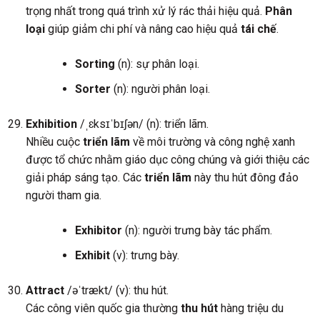
trọng nhất trong quá trình xử lý rác thải hiệu quả.
Phân
loại
giúp giảm chi phí và nâng cao hiệu quả
tái chế
.
Sorting
(n): sự phân loại.
Sorter
(n): người phân loại.
Exhibition
/ˌɛksɪˈbɪʃən/ (n): triển lãm.
Nhiều cuộc
triển lãm
về môi trường và công nghệ xanh
được tổ chức nhằm giáo dục công chúng và giới thiệu các
giải pháp sáng tạo. Các
triển lãm
này thu hút đông đảo
người tham gia.
Exhibitor
(n): người trưng bày tác phẩm.
Exhibit
(v): trưng bày.
Attract
/əˈtrækt/ (v): thu hút.
Các công viên quốc gia thường
thu hút
hàng triệu du