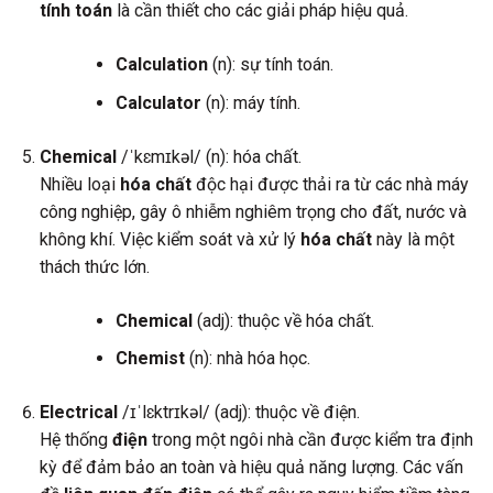
tính toán
là cần thiết cho các giải pháp hiệu quả.
Calculation
(n): sự tính toán.
Calculator
(n): máy tính.
Chemical
/ˈkɛmɪkəl/ (n): hóa chất.
Nhiều loại
hóa chất
độc hại được thải ra từ các nhà máy
công nghiệp, gây ô nhiễm nghiêm trọng cho đất, nước và
không khí. Việc kiểm soát và xử lý
hóa chất
này là một
thách thức lớn.
Chemical
(adj): thuộc về hóa chất.
Chemist
(n): nhà hóa học.
Electrical
/ɪˈlɛktrɪkəl/ (adj): thuộc về điện.
Hệ thống
điện
trong một ngôi nhà cần được kiểm tra định
kỳ để đảm bảo an toàn và hiệu quả năng lượng. Các vấn