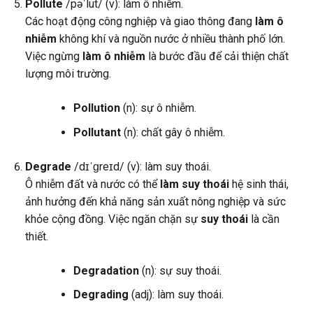
Pollute
/pəˈlut/ (v): làm ô nhiễm.
Các hoạt động công nghiệp và giao thông đang
làm ô
nhiễm
không khí và nguồn nước ở nhiều thành phố lớn.
Việc ngừng
làm ô nhiễm
là bước đầu để cải thiện chất
lượng môi trường.
Pollution
(n): sự ô nhiễm.
Pollutant
(n): chất gây ô nhiễm.
Degrade
/dɪˈɡreɪd/ (v): làm suy thoái.
Ô nhiễm đất và nước có thể
làm suy thoái
hệ sinh thái,
ảnh hưởng đến khả năng sản xuất nông nghiệp và sức
khỏe cộng đồng. Việc ngăn chặn sự
suy thoái
là cần
thiết.
Degradation
(n): sự suy thoái.
Degrading
(adj): làm suy thoái.