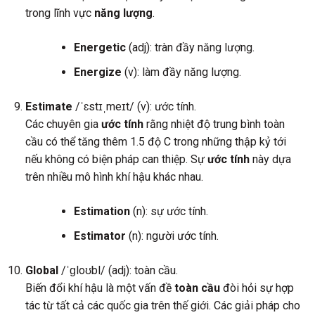
trong lĩnh vực
năng lượng
.
Energetic
(adj): tràn đầy năng lượng.
Energize
(v): làm đầy năng lượng.
Estimate
/ˈɛstɪˌmeɪt/ (v): ước tính.
Các chuyên gia
ước tính
rằng nhiệt độ trung bình toàn
cầu có thể tăng thêm 1.5 độ C trong những thập kỷ tới
nếu không có biện pháp can thiệp. Sự
ước tính
này dựa
trên nhiều mô hình khí hậu khác nhau.
Estimation
(n): sự ước tính.
Estimator
(n): người ước tính.
Global
/ˈɡloʊbl/ (adj): toàn cầu.
Biến đổi khí hậu là một vấn đề
toàn cầu
đòi hỏi sự hợp
tác từ tất cả các quốc gia trên thế giới. Các giải pháp cho