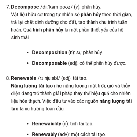
Decompose
/diːˈkəmˌpoʊz/ (v): phân hủy.
Vật liệu hữu cơ trong tự nhiên sẽ
phân hủy
theo thời gian,
trả lại chất dinh dưỡng cho đất, tạo thành chu trình tuần
hoàn. Quá trình
phân hủy
là một phần thiết yếu của hệ
sinh thái.
Decomposition
(n): sự phân hủy.
Decomposable
(adj): có thể phân hủy được.
Renewable
/rɪˈnjuːəbl/ (adj): tái tạo.
Năng lượng tái tạo
như năng lượng mặt trời, gió và thủy
điện đang trở thành giải pháp thay thế hiệu quả cho nhiên
liệu hóa thạch. Việc đầu tư vào các nguồn
năng lượng tái
tạo
là xu hướng toàn cầu.
Renewability
(n): tính tái tạo.
Renewably
(adv): một cách tái tạo.