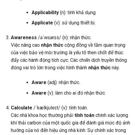
Applicability
(n): tính khả dụng.
Applicate
(v): sử dụng thiết bị.
Awareness
/əˈwɛənɪs/ (n): nhận thức.
Việc nâng cao
nhận thức
cộng đồng về tầm quan trọng
của việc bảo vệ môi trường là yếu tố then chốt để thúc
đẩy các hành động tích cực. Các chiến dịch truyền thông
đóng vai trò lớn trong việc hình thành
nhận thức
này.
Aware
(adj): nhận thức.
Aware
(v): làm cho ai đó nhận thức.
Calculate
/ˈkælkjʊleɪt/ (v): tính toán.
Các nhà khoa học thường phải
tính toán
chính xác lượng
khí thải carbon của một quốc gia để đánh giá mức độ ảnh
hưởng của nó đến hiệu ứng nhà kính. Sự chính xác trong