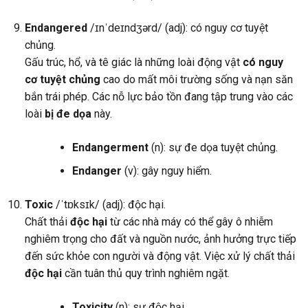
Endangered
/ɪnˈdeɪndʒərd/ (adj): có nguy cơ tuyệt
chủng.
Gấu trúc, hổ, và tê giác là những loài động vật
có nguy
cơ tuyệt chủng
cao do mất môi trường sống và nạn săn
bắn trái phép. Các nỗ lực bảo tồn đang tập trung vào các
loài
bị đe dọa
này.
Endangerment
(n): sự đe dọa tuyệt chủng.
Endanger
(v): gây nguy hiểm.
Toxic
/ˈtɒksɪk/ (adj): độc hại.
Chất thải
độc hại
từ các nhà máy có thể gây ô nhiễm
nghiêm trọng cho đất và nguồn nước, ảnh hưởng trực tiếp
đến sức khỏe con người và động vật. Việc xử lý chất thải
độc hại
cần tuân thủ quy trình nghiêm ngặt.
Toxicity
(n): sự độc hại.