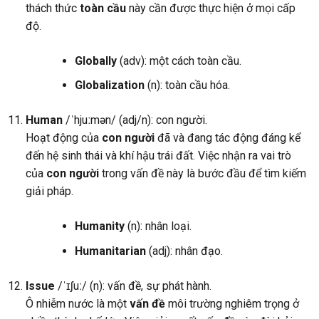
thách thức
toàn cầu
này cần được thực hiện ở mọi cấp
độ.
Globally
(adv): một cách toàn cầu.
Globalization
(n): toàn cầu hóa.
Human
/ˈhjuːmən/ (adj/n): con người.
Hoạt động của
con người
đã và đang tác động đáng kể
đến hệ sinh thái và khí hậu trái đất. Việc nhận ra vai trò
của
con người
trong vấn đề này là bước đầu để tìm kiếm
giải pháp.
Humanity
(n): nhân loại.
Humanitarian
(adj): nhân đạo.
Issue
/ˈɪʃuː/ (n): vấn đề, sự phát hành.
Ô nhiễm nước là một
vấn đề
môi trường nghiêm trọng ở