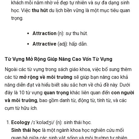
khách mỗi năm nhờ vẻ đẹp tự nhiên và sự đa dạng sinh
học. Việc
thu hút
du lịch bền vững là một mục tiêu quan
trọng.
Attraction
(n): sự thu hút.
Attractive
(adj): hấp dẫn.
Từ Vựng Mở Rộng Giúp Nâng Cao Vốn Từ Vựng
Ngoài các từ vựng trong sách giáo khoa, việc bổ sung thêm
các từ
mở rộng về môi trường
sẽ giúp bạn nâng cao khả
năng diễn đạt và hiểu biết sâu sắc hơn về chủ đề này. Dưới
đây là 10 từ vựng
quan trọng
khác liên quan đến
con người
và môi trường
, bao gồm danh từ, động từ, tính từ, và các
cụm từ hữu ích.
Ecology
/ɪˈkɒlədʒi/ (n): sinh thái học.
Sinh thái học
là một ngành khoa học nghiên cứu mối
quan hệ giữa các sinh vật sống và môi trường tự nhiên