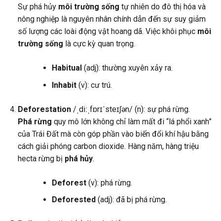
Sự phá hủy
môi trường sống
tự nhiên do đô thị hóa và
nông nghiệp là nguyên nhân chính dẫn đến sự suy giảm
số lượng các loài động vật hoang dã. Việc khôi phục
môi
trường sống
là cực kỳ quan trọng.
Habitual
(adj): thường xuyên xảy ra.
Inhabit
(v): cư trú.
Deforestation
/ˌdiːˌfɒrɪˈsteɪʃən/ (n): sự phá rừng.
Phá rừng
quy mô lớn không chỉ làm mất đi “lá phổi xanh”
của Trái Đất mà còn góp phần vào biến đổi khí hậu bằng
cách giải phóng carbon dioxide. Hàng năm, hàng triệu
hecta rừng bị
phá hủy
.
Deforest
(v): phá rừng.
Deforested
(adj): đã bị phá rừng.