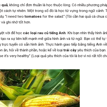
ủ quả
, không chỉ đơn thuần là học thuộc lòng. Có nhiều phương phá
t cách tự nhiên. Một trong số đó là học từ vựng trong ngữ cảnh. T
í dụ “I need two
tomatoes
for the salad.” (Tôi cần hai quả cà chua 
 và ghi nhớ tốt hơn.
yệt vời để học
các loại rau củ tiếng Anh
. Khi bạn nhìn thấy hình ả
 tạo ra sự liên kết mạnh mẽ giữa hình ảnh và từ ngữ. Bạn có thể tự
rực tuyến có sẵn hình ảnh. Thực hành giao tiếp bằng tiếng Anh v
n ăn, hỏi về thành phần, hoặc kể về loại
trái cây
yêu thích của bạn. 
 it’s very healthy.” (Loại quả yêu thích của tôi là bơ vì nó rất tốt c