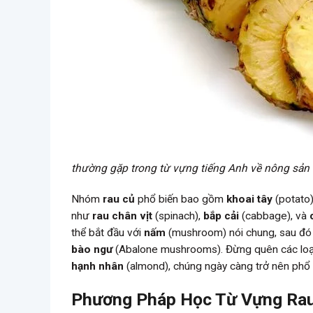
thường gặp trong từ vựng tiếng Anh về nông sản
Nhóm
rau củ
phổ biến bao gồm
khoai tây
(potato
như
rau chân vịt
(spinach),
bắp cải
(cabbage), và
thể bắt đầu với
nấm
(mushroom) nói chung, sau đó 
bào ngư
(Abalone mushrooms). Đừng quên các loạ
hạnh nhân
(almond), chúng ngày càng trở nên phổ b
Phương Pháp Học Từ Vựng Rau