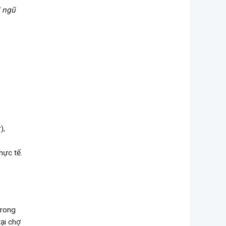
i ngũ
),
hực tế.
trong
ại chợ