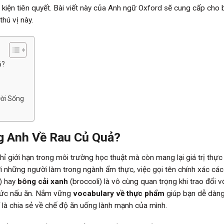
u kiện tiên quyết. Bài viết này của Anh ngữ Oxford sẽ cung cấp cho 
hú vị này.
ả?
ời Sống
g Anh Về Rau Củ Quả?
ỉ giới hạn trong môi trường học thuật mà còn mang lại giá trị thực 
i những người làm trong ngành ẩm thực, việc gọi tên chính xác các 
) hay
bông cải xanh
(broccoli) là vô cùng quan trọng khi trao đổi v
thức nấu ăn. Nắm vững
vocabulary về thực phẩm
giúp bạn dễ dàng
 là chia sẻ về chế độ ăn uống lành mạnh của mình.