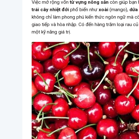
Việc mở rộng vốn
từ vựng nông sản
còn giúp bạn h
trái cây nhiệt đới
phổ biến như
xoài
(mango),
dứa
không chỉ làm phong phú kiến thức ngôn ngữ mà còn
giao tiếp và hòa nhập. Có đến hàng trăm loại rau củ 
một kỹ năng giá trị.