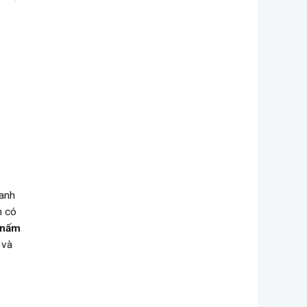
xanh
n có
nấm
 và