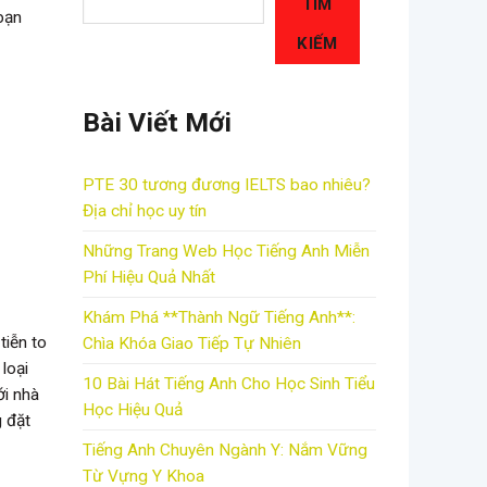
TÌM
bạn
KIẾM
Bài Viết Mới
PTE 30 tương đương IELTS bao nhiêu?
Địa chỉ học uy tín
Những Trang Web Học Tiếng Anh Miễn
Phí Hiệu Quả Nhất
Khám Phá **Thành Ngữ Tiếng Anh**:
tiễn to
Chìa Khóa Giao Tiếp Tự Nhiên
loại
10 Bài Hát Tiếng Anh Cho Học Sinh Tiểu
ới nhà
Học Hiệu Quả
 đặt
Tiếng Anh Chuyên Ngành Y: Nắm Vững
Từ Vựng Y Khoa