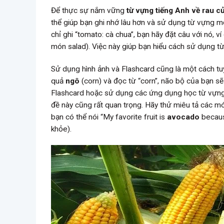
Để thực sự nắm vững
từ vựng tiếng Anh về rau c
thể giúp bạn ghi nhớ lâu hơn và sử dụng từ vựng mộ
chỉ ghi “tomato: cà chua”, bạn hãy đặt câu với nó, v
món salad). Việc này giúp bạn hiểu cách sử dụng từ
Sử dụng hình ảnh và Flashcard cũng là một cách tu
quả
ngô
(corn) và đọc từ “corn”, não bộ của bạn sẽ
Flashcard hoặc sử dụng các ứng dụng học từ vựng t
đề này cũng rất quan trọng. Hãy thử miêu tả các mó
bạn có thể nói “My favorite fruit is
avocado
because
khỏe).