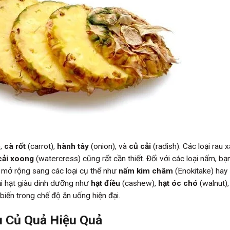
),
cà rốt
(carrot),
hành tây
(onion), và
củ cải
(radish). Các loại rau 
cải xoong
(watercress) cũng rất cần thiết. Đối với các loại nấm, bạ
mở rộng sang các loại cụ thể như
nấm kim châm
(Enokitake) hay
i hạt giàu dinh dưỡng như
hạt điều
(cashew),
hạt óc chó
(walnut),
iến trong chế độ ăn uống hiện đại.
 Củ Quả Hiệu Quả