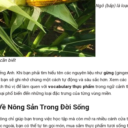
Ngô (bắp) là loạ
cần biết
ng Anh. Khi bạn phải tìm hiểu tên các nguyên liệu như
gừng
(ginger
n, bạn sẽ ghi nhớ chúng một cách tự động và sâu sắc hơn. Xem các
ch thú vị để làm quen với
vocabulary thực phẩm
trong ngữ cảnh t
oại phổ biến đến những loại đặc trưng của từng vùng miền.
Về Nông Sản Trong Đời Sống
ông chỉ giúp bạn trong việc học tập mà còn mở ra nhiều cánh cửa 
ớc ngoài, bạn có thể tự tin gọi món, mua sắm thực phẩm tươi sống t