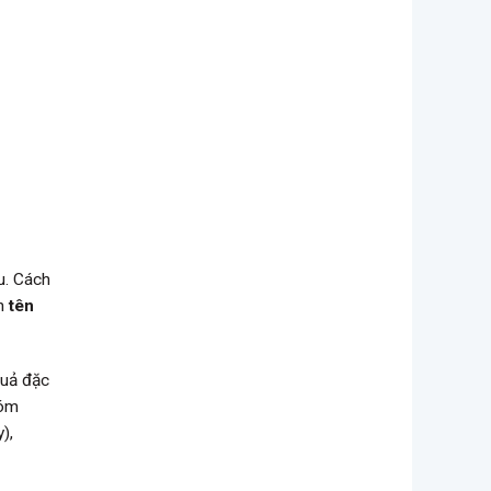
u. Cách
nh
tên
quả đặc
hóm
),