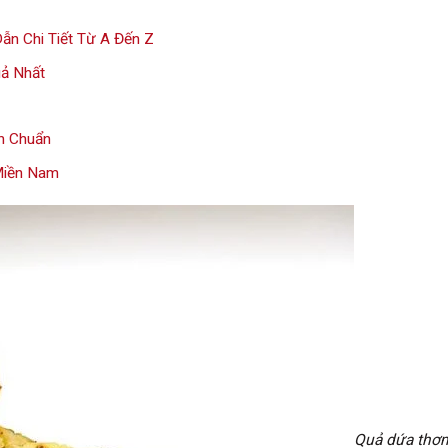
n Chi Tiết Từ A Đến Z
uả Nhất
h Chuẩn
 Miền Nam
Quả dứa thơ