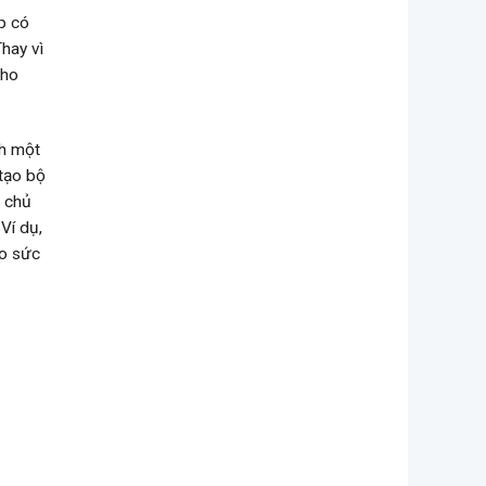
p có
hay vì
cho
nh một
 tạo bộ
ề chủ
Ví dụ,
ho sức