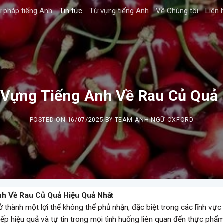
 pháp tiếng Anh
Tin tức
Từ vựng tiếng Anh
Về Chúng tôi
Liên 
Vựng Tiếng Anh Về Rau Củ Quả 
POSTED ON
16/07/2025
BY
TEAM ANH NGỮ OXFORD
h Về Rau Củ Quả Hiệu Quả Nhất
rở thành một lợi thế không thể phủ nhận, đặc biệt trong các lĩnh vực
iếp hiệu quả và tự tin trong mọi tình huống liên quan đến thực phẩm