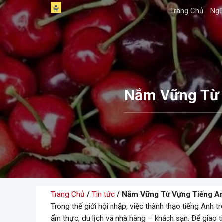
Skip
Trang Chủ
Ngữ
to
content
Nắm Vững Từ 
Trang Chủ
/
Tin tức
/ Nắm Vững Từ Vựng Tiếng An
Trong thế giới hội nhập, việc thành thạo tiếng Anh t
ẩm thực, du lịch và nhà hàng – khách sạn. Để giao t