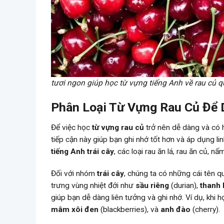
tươi ngon giúp học từ vựng tiếng Anh về rau củ q
Phân Loại Từ Vựng Rau Củ Để 
Để việc học
từ vựng rau củ
trở nên dễ dàng và có 
tiếp cận này giúp bạn ghi nhớ tốt hơn và áp dụng l
tiếng Anh trái cây
, các loại rau ăn lá, rau ăn củ, nấ
Đối với nhóm
trái cây
, chúng ta có những cái tên 
trưng vùng nhiệt đới như
sầu riêng
(durian),
thanh 
giúp bạn dễ dàng liên tưởng và ghi nhớ. Ví dụ, khi
mâm xôi đen
(blackberries), và
anh đào
(cherry).