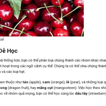
uả
Dễ Học
hệ thống hơn, bạn có thể phân loại chúng thành các nhóm khác nha
inh hoạt trong các ngữ cảnh cụ thể. Chúng ta có thể chia chúng thà
m và các loại hạt.
quen thuộc như
táo
(apple),
cam
(orange),
lê
(pear), và những loại 
long
(dragon fruit), hay
măng cụt
(mangosteen). Việc học theo n
 học về nhóm quả mọng, bạn có thể học cùng lúc
dâu tây
(strawberry