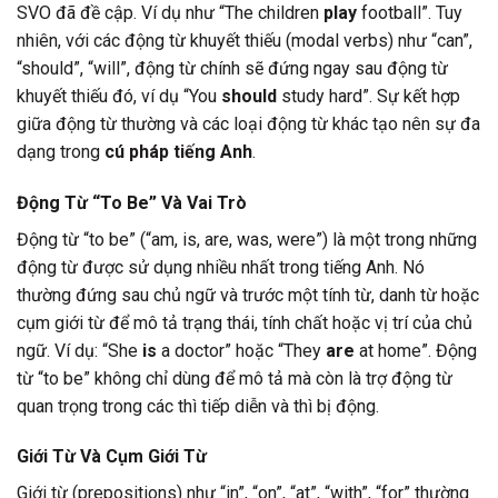
SVO đã đề cập. Ví dụ như “The children
play
football”. Tuy
nhiên, với các động từ khuyết thiếu (modal verbs) như “can”,
“should”, “will”, động từ chính sẽ đứng ngay sau động từ
khuyết thiếu đó, ví dụ “You
should
study hard”. Sự kết hợp
giữa động từ thường và các loại động từ khác tạo nên sự đa
dạng trong
cú pháp tiếng Anh
.
Động Từ “To Be” Và Vai Trò
Động từ “to be” (“am, is, are, was, were”) là một trong những
động từ được sử dụng nhiều nhất trong tiếng Anh. Nó
thường đứng sau chủ ngữ và trước một tính từ, danh từ hoặc
cụm giới từ để mô tả trạng thái, tính chất hoặc vị trí của chủ
ngữ. Ví dụ: “She
is
a doctor” hoặc “They
are
at home”. Động
từ “to be” không chỉ dùng để mô tả mà còn là trợ động từ
quan trọng trong các thì tiếp diễn và thì bị động.
Giới Từ Và Cụm Giới Từ
Giới từ (prepositions) như “in”, “on”, “at”, “with”, “for” thường