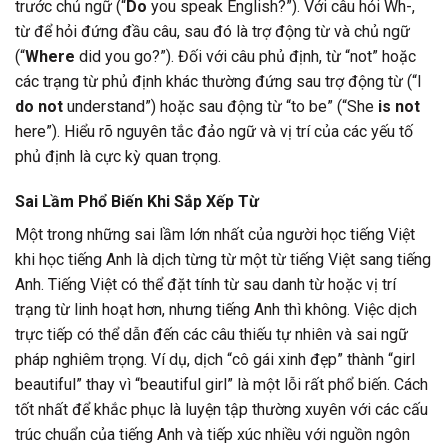
trước chủ ngữ (“
Do
you speak English?”). Với câu hỏi Wh-,
từ để hỏi đứng đầu câu, sau đó là trợ động từ và chủ ngữ
(“
Where
did you go?”). Đối với câu phủ định, từ “not” hoặc
các trạng từ phủ định khác thường đứng sau trợ động từ (“I
do not
understand”) hoặc sau động từ “to be” (“She
is not
here”). Hiểu rõ nguyên tắc đảo ngữ và vị trí của các yếu tố
phủ định là cực kỳ quan trọng.
Sai Lầm Phổ Biến Khi Sắp Xếp Từ
Một trong những sai lầm lớn nhất của người học tiếng Việt
khi học tiếng Anh là dịch từng từ một từ tiếng Việt sang tiếng
Anh. Tiếng Việt có thể đặt tính từ sau danh từ hoặc vị trí
trạng từ linh hoạt hơn, nhưng tiếng Anh thì không. Việc dịch
trực tiếp có thể dẫn đến các câu thiếu tự nhiên và sai ngữ
pháp nghiêm trọng. Ví dụ, dịch “cô gái xinh đẹp” thành “girl
beautiful” thay vì “beautiful girl” là một lỗi rất phổ biến. Cách
tốt nhất để khắc phục là luyện tập thường xuyên với các cấu
trúc chuẩn của tiếng Anh và tiếp xúc nhiều với nguồn ngôn