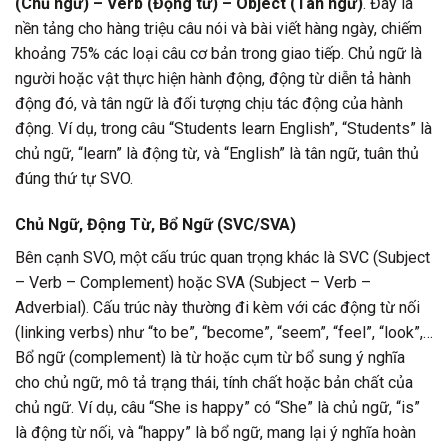
(Chủ ngữ) – Verb (Động từ) – Object (Tân ngữ)
. Đây là
nền tảng cho hàng triệu câu nói và bài viết hàng ngày, chiếm
khoảng 75% các loại câu cơ bản trong giao tiếp. Chủ ngữ là
người hoặc vật thực hiện hành động, động từ diễn tả hành
động đó, và tân ngữ là đối tượng chịu tác động của hành
động. Ví dụ, trong câu “Students learn English”, “Students” là
chủ ngữ, “learn” là động từ, và “English” là tân ngữ, tuân thủ
đúng thứ tự SVO.
Chủ Ngữ, Động Từ, Bổ Ngữ (SVC/SVA)
Bên cạnh SVO, một cấu trúc quan trọng khác là SVC (Subject
– Verb – Complement) hoặc SVA (Subject – Verb –
Adverbial). Cấu trúc này thường đi kèm với các động từ nối
(linking verbs) như “to be”, “become”, “seem”, “feel”, “look”,…
Bổ ngữ (complement) là từ hoặc cụm từ bổ sung ý nghĩa
cho chủ ngữ, mô tả trạng thái, tính chất hoặc bản chất của
chủ ngữ. Ví dụ, câu “She is happy” có “She” là chủ ngữ, “is”
là động từ nối, và “happy” là bổ ngữ, mang lại ý nghĩa hoàn