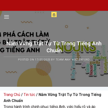
Skip
to
content
Nắm Vững Trật Tự Từ Trong Tiếng Anh
Chuẩn
POSTED ON
17/07/2025
BY
TEAM ANH NGỮ OXFORD
Trang Chủ
/
Tin tức
/ Nắm Vững Trật Tự Từ Trong Tiếng
Anh Chuẩn
Trong hành trình chinh phục tiếng Anh, việc hiểu rõ và áp