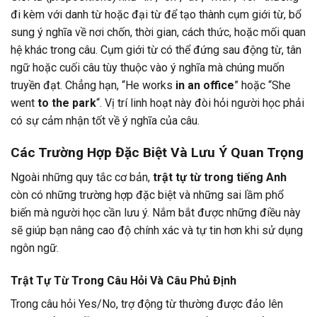
đi kèm với danh từ hoặc đại từ để tạo thành cụm giới từ, bổ
sung ý nghĩa về nơi chốn, thời gian, cách thức, hoặc mối quan
hệ khác trong câu. Cụm giới từ có thể đứng sau động từ, tân
ngữ hoặc cuối câu tùy thuộc vào ý nghĩa mà chúng muốn
truyền đạt. Chẳng hạn, “He works
in an office
” hoặc “She
went
to the park
“. Vị trí linh hoạt này đòi hỏi người học phải
có sự cảm nhận tốt về ý nghĩa của câu.
Các Trường Hợp Đặc Biệt Và Lưu Ý Quan Trọng
Ngoài những quy tắc cơ bản,
trật tự từ trong tiếng Anh
còn có những trường hợp đặc biệt và những sai lầm phổ
biến mà người học cần lưu ý. Nắm bắt được những điều này
sẽ giúp bạn nâng cao độ chính xác và tự tin hơn khi sử dụng
ngôn ngữ.
Trật Tự Từ Trong Câu Hỏi Và Câu Phủ Định
Trong câu hỏi Yes/No, trợ động từ thường được đảo lên