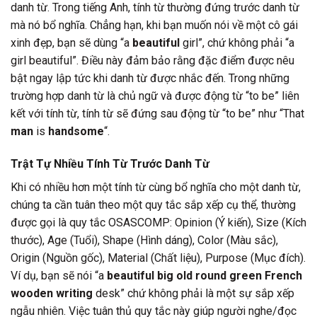
danh từ. Trong tiếng Anh, tính từ thường đứng trước danh từ
mà nó bổ nghĩa. Chẳng hạn, khi bạn muốn nói về một cô gái
xinh đẹp, bạn sẽ dùng “a
beautiful
girl”, chứ không phải “a
girl beautiful”. Điều này đảm bảo rằng đặc điểm được nêu
bật ngay lập tức khi danh từ được nhắc đến. Trong những
trường hợp danh từ là chủ ngữ và được động từ “to be” liên
kết với tính từ, tính từ sẽ đứng sau động từ “to be” như “That
man
is
handsome
“.
Trật Tự Nhiều Tính Từ Trước Danh Từ
Khi có nhiều hơn một tính từ cùng bổ nghĩa cho một danh từ,
chúng ta cần tuân theo một quy tắc sắp xếp cụ thể, thường
được gọi là quy tắc OSASCOMP: Opinion (Ý kiến), Size (Kích
thước), Age (Tuổi), Shape (Hình dáng), Color (Màu sắc),
Origin (Nguồn gốc), Material (Chất liệu), Purpose (Mục đích).
Ví dụ, bạn sẽ nói “a
beautiful big old round green French
wooden writing
desk” chứ không phải là một sự sắp xếp
ngẫu nhiên. Việc tuân thủ quy tắc này giúp người nghe/đọc