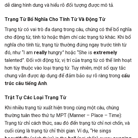
dễ dàng hình dung và hiểu rõ đối tượng được mô tả.
Trạng Từ Bổ Nghĩa Cho Tính Từ Và Động Từ
Trạng từ có vai trò đa dạng trong câu, chúng có thể bổ nghĩa
cho động từ, tính từ hoặc thậm chí các trạng từ khác. Khi bổ
nghĩa cho tính từ, trạng từ thường đứng ngay trước tính từ
đó, như “I am
really
hungry” hoặc “She is
extremely
talented”. Đối với động từ, vị trí của trạng từ có thể linh hoạt
hơn tùy thuộc vào loại trạng từ. Tuy nhiên, một số quy tắc
chung vẫn được áp dụng để đảm bảo sự rõ ràng trong
cấu
trúc câu tiếng Anh
.
Trật Tự Các Loại Trạng Từ
Khi nhiều trạng từ xuất hiện trong cùng một câu, chúng
thường tuân theo thứ tự MPT (Manner – Place – Time):
Trạng từ chỉ cách thức, sau đó đến trạng từ chỉ nơi chốn, và
cuối cùng là trạng từ chỉ thời gian. Ví dụ, “He sings