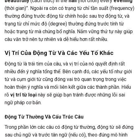
beautifully
(cách thức) in the
hall
(nơi chốn) every
evening
(thời gian)”. Ngoài ra còn có trạng từ chỉ tần suất (frequency)
thường đứng trước động từ chính hoặc sau trợ động từ, và
trạng từ chỉ mức độ (degree) thường đứng trước tính từ
hoặc trạng từ mà chúng bổ nghĩa. Nắm vững thứ tự này giúp
câu văn trở nên tự nhiên và dễ hiểu hơn rất nhiều.
Vị Trí Của Động Từ Và Các Yếu Tố Khác
Động từ là trái tim của câu, và vị trí của nó quyết định rất
nhiều đến ý nghĩa tổng thể. Bên cạnh đó, các yếu tố như giới
từ và cụm giới từ cũng đóng vai trò quan trọng trong việc
hoàn thiện ý nghĩa và mối liên kết giữa các thành phần. Hiểu
rõ
vị trí từ loại
này sẽ giúp bạn tránh được những lỗi sai
ngữ pháp cơ bản.
Động Từ Thường Và Cấu Trúc Câu
Trong phần lớn các câu có động từ thường, động từ sẽ đứng
sau chủ ngữ và trước tân ngữ (nếu có), theo đúng mô hình