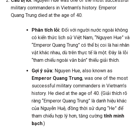
Câu bị lỗi:
Nguyen Hue was one of the most successful
military commanders in Vietnam’s history. Emperor
Quang Trung died at the age of 40.
Phân tích lỗi:
Đối với người nước ngoài không
có kiến thức lịch sử Việt Nam, “Nguyen Hue” và
“Emperor Quang Trung” có thể bị coi là hai nhân
vật khác nhau, dù trên thực tế là một. Đây là lỗi
“tham chiếu ngoài văn bản” thiếu giải thích.
Gợi ý sửa:
Nguyen Hue, also known as
Emperor Quang Trung
, was one of the most
successful military commanders in Vietnam’s
history. He died at the age of 40. (Giải thích rõ
ràng “Emperor Quang Trung” là danh hiệu khác
của Nguyễn Huệ, đồng thời sử dụng “He” để
tham chiếu hợp lý hơn, tăng cường
tính minh
bạch
.)