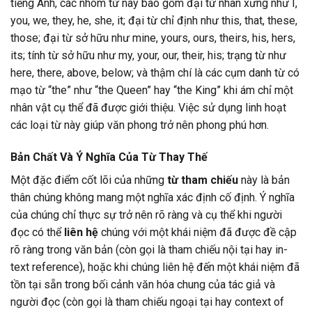
tiếng Anh, các nhóm từ này bao gồm đại từ nhân xưng như I,
you, we, they, he, she, it; đại từ chỉ định như this, that, these,
those; đại từ sở hữu như mine, yours, ours, theirs, his, hers,
its; tính từ sở hữu như my, your, our, their, his; trạng từ như
here, there, above, below; và thậm chí là các cụm danh từ có
mạo từ “the” như “the Queen” hay “the King” khi ám chỉ một
nhân vật cụ thể đã được giới thiệu. Việc sử dụng linh hoạt
các loại từ này giúp văn phong trở nên phong phú hơn.
Bản Chất Và Ý Nghĩa Của Từ Thay Thế
Một đặc điểm cốt lõi của những
từ tham chiếu
này là bản
thân chúng không mang một nghĩa xác định cố định. Ý nghĩa
của chúng chỉ thực sự trở nên rõ ràng và cụ thể khi người
đọc có thể
liên hệ
chúng với một khái niệm đã được đề cập
rõ ràng trong văn bản (còn gọi là tham chiếu nội tại hay in-
text reference), hoặc khi chúng liên hệ đến một khái niệm đã
tồn tại sẵn trong bối cảnh văn hóa chung của tác giả và
người đọc (còn gọi là tham chiếu ngoại tại hay context of