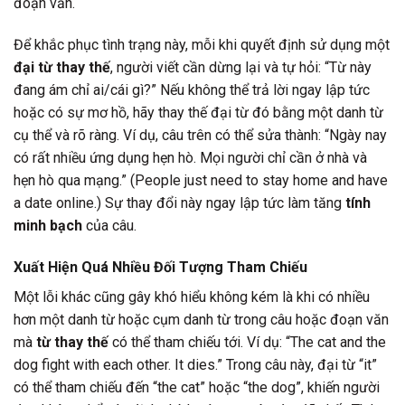
đoạn văn.
Để khắc phục tình trạng này, mỗi khi quyết định sử dụng một
đại từ thay thế
, người viết cần dừng lại và tự hỏi: “Từ này
đang ám chỉ ai/cái gì?” Nếu không thể trả lời ngay lập tức
hoặc có sự mơ hồ, hãy thay thế đại từ đó bằng một danh từ
cụ thể và rõ ràng. Ví dụ, câu trên có thể sửa thành: “Ngày nay
có rất nhiều ứng dụng hẹn hò. Mọi người chỉ cần ở nhà và
hẹn hò qua mạng.” (People just need to stay home and have
a date online.) Sự thay đổi này ngay lập tức làm tăng
tính
minh bạch
của câu.
Xuất Hiện Quá Nhiều Đối Tượng Tham Chiếu
Một lỗi khác cũng gây khó hiểu không kém là khi có nhiều
hơn một danh từ hoặc cụm danh từ trong câu hoặc đoạn văn
mà
từ thay thế
có thể tham chiếu tới. Ví dụ: “The cat and the
dog fight with each other. It dies.” Trong câu này, đại từ “it”
có thể tham chiếu đến “the cat” hoặc “the dog”, khiến người