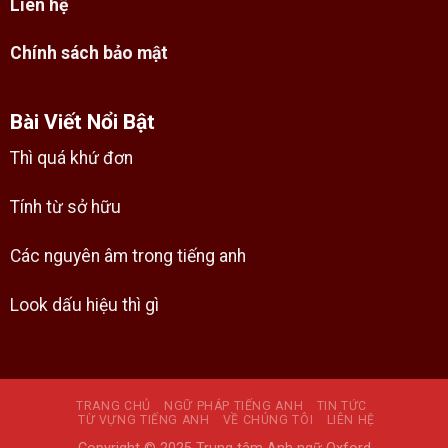
Liên hệ
Chính sách bảo mật
Bài Viết Nổi Bật
Thì quá khứ đơn
Tính từ sở hữu
Các nguyên âm trong tiếng anh
Look dấu hiệu thì gì
TRANG CHỦ
NGỮ PHÁP TIẾNG ANH
TIN TỨC
TỪ VỰNG TIẾNG ANH
VỀ CHÚNG TÔI
LIÊN HỆ