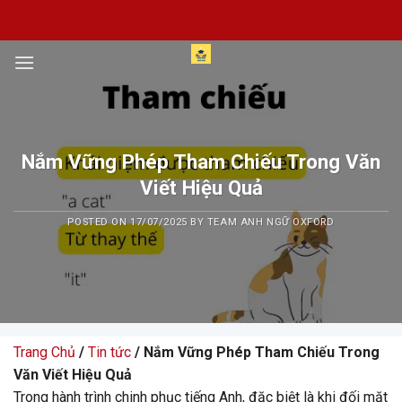
Skip
to
content
Nắm Vững Phép Tham Chiếu Trong Văn
Viết Hiệu Quả
POSTED ON
17/07/2025
BY
TEAM ANH NGỮ OXFORD
Trang Chủ
/
Tin tức
/ Nắm Vững Phép Tham Chiếu Trong
Văn Viết Hiệu Quả
Trong hành trình chinh phục tiếng Anh, đặc biệt là khi đối mặt