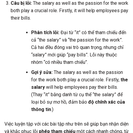
Câu bị lỗi:
The salary as well as the passion for the work
both play a crucial role. Firstly, it will help employees pay
their bills.
Phân tích lỗi:
Đại từ “it” có thể tham chiếu đến
cả “the salary” và “the passion for the work”.
Cả hai đều đóng vai trò quan trọng, nhưng chỉ
“salary” mới giúp “pay bills”. Lỗi này thuộc
nhóm “có nhiều tham chiếu”.
Gợi ý sửa:
The salary as well as the passion
for the work both play a crucial role. Firstly,
the
salary
will help employees pay their bills.
(Thay “it” bằng danh từ cụ thể “the salary” để
loại bỏ sự mơ hồ, đảm bảo
độ chính xác của
thông tin
.)
Việc luyện tập với các bài tập như trên sẽ giúp bạn nhận diện
và khắc phục lỗi
phép tham chiếu
một cách nhanh chóng, từ