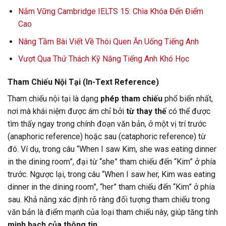
Nắm Vững Cambridge IELTS 15: Chìa Khóa Đến Điểm
Cao
Nâng Tầm Bài Viết Về Thói Quen Ăn Uống Tiếng Anh
Vượt Qua Thử Thách Kỹ Năng Tiếng Anh Khó Học
Tham Chiếu Nội Tại (In-Text Reference)
Tham chiếu nội tại là dạng
phép tham chiếu
phổ biến nhất,
nơi mà khái niệm được ám chỉ bởi
từ thay thế
có thể được
tìm thấy ngay trong chính đoạn văn bản, ở một vị trí trước
(anaphoric reference) hoặc sau (cataphoric reference) từ
đó. Ví dụ, trong câu “When I saw Kim, she was eating dinner
in the dining room”, đại từ “she” tham chiếu đến “Kim” ở phía
trước. Ngược lại, trong câu “When I saw her, Kim was eating
dinner in the dining room”, “her” tham chiếu đến “Kim” ở phía
sau. Khả năng xác định rõ ràng đối tượng tham chiếu trong
văn bản là điểm mạnh của loại tham chiếu này, giúp tăng tính
minh bạch của thông tin
.