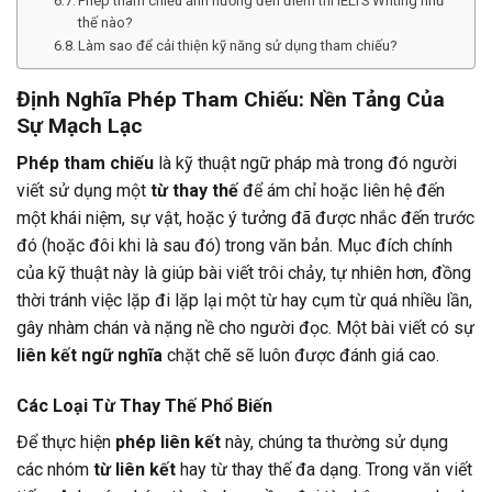
Phép tham chiếu ảnh hưởng đến điểm thi IELTS Writing như
thế nào?
Làm sao để cải thiện kỹ năng sử dụng tham chiếu?
Định Nghĩa Phép Tham Chiếu: Nền Tảng Của
Sự Mạch Lạc
Phép tham chiếu
là kỹ thuật ngữ pháp mà trong đó người
viết sử dụng một
từ thay thế
để ám chỉ hoặc liên hệ đến
một khái niệm, sự vật, hoặc ý tưởng đã được nhắc đến trước
đó (hoặc đôi khi là sau đó) trong văn bản. Mục đích chính
của kỹ thuật này là giúp bài viết trôi chảy, tự nhiên hơn, đồng
thời tránh việc lặp đi lặp lại một từ hay cụm từ quá nhiều lần,
gây nhàm chán và nặng nề cho người đọc. Một bài viết có sự
liên kết ngữ nghĩa
chặt chẽ sẽ luôn được đánh giá cao.
Các Loại Từ Thay Thế Phổ Biến
Để thực hiện
phép liên kết
này, chúng ta thường sử dụng
các nhóm
từ liên kết
hay từ thay thế đa dạng. Trong văn viết