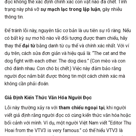
đọc không thể xác định chính xác con vật nào đã chết. Tình
trạng này phá vỡ
sự mạch lạc trong lập luận
, gây nhiễu
thông tin.
Để tránh lỗi này, nguyên tắc cơ bản là ưu tiên sự rõ ràng. Nếu
có bất kỳ sự mơ hồ nào về đối tượng được tham chiếu, hãy
thay thế
đại từ
bằng danh từ cụ thể và chính xác nhất. Với ví
dụ trên, cách sửa đơn giản và hiệu quả là: “The cat and the
dog fight with each other. The dog dies.” (Con mèo và con
chó đánh nhau. Con chó bị chết.) Việc này đảm bảo rằng
người đọc nắm bắt được thông tin một cách chính xác mà
không cần phải đoán.
Giả Định Kiến Thức Văn Hóa Người Đọc
Lỗi này thường xảy ra với
tham chiếu ngoại tại
, khi người
viết giả định rằng người đọc có cùng kiến thức văn hóa hoặc
bối cảnh với mình. Ví dụ, một người Việt Nam viết “Editor Thu
Hoai from the VTV3 is very famous.” có thể hiểu VTV3 là