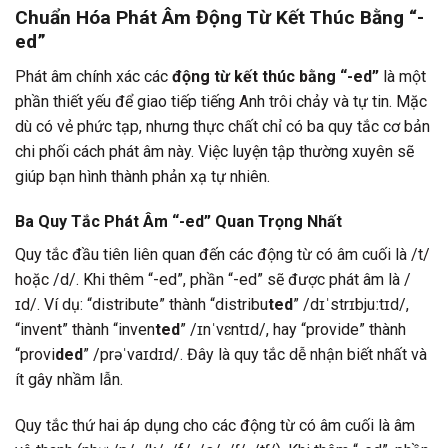
Chuẩn Hóa Phát Âm Động Từ Kết Thúc Bằng “-
ed”
Phát âm chính xác các
động từ kết thúc bằng “-ed”
là một
phần thiết yếu để giao tiếp tiếng Anh trôi chảy và tự tin. Mặc
dù có vẻ phức tạp, nhưng thực chất chỉ có ba quy tắc cơ bản
chi phối cách phát âm này. Việc luyện tập thường xuyên sẽ
giúp bạn hình thành phản xạ tự nhiên.
Ba Quy Tắc Phát Âm “-ed” Quan Trọng Nhất
Quy tắc đầu tiên liên quan đến các động từ có âm cuối là /t/
hoặc /d/. Khi thêm “-ed”, phần “-ed” sẽ được phát âm là /
ɪd/. Ví dụ: “distribute” thành “distribu
ted
” /dɪˈstrɪbjuːtɪd/,
“invent” thành “inven
ted
” /ɪnˈvɛntɪd/, hay “provide” thành
“provi
ded
” /prəˈvaɪdɪd/. Đây là quy tắc dễ nhận biết nhất và
ít gây nhầm lẫn.
Quy tắc thứ hai áp dụng cho các động từ có âm cuối là âm