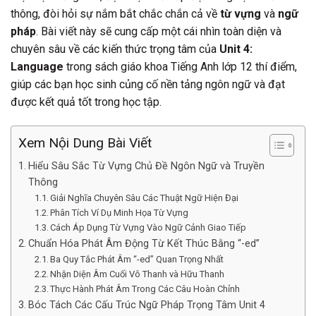
thông, đòi hỏi sự nắm bắt chắc chắn cả về
từ vựng
và
ngữ
pháp
. Bài viết này sẽ cung cấp một cái nhìn toàn diện và
chuyên sâu về các kiến thức trọng tâm của
Unit 4:
Language
trong sách giáo khoa Tiếng Anh lớp 12 thí điểm,
giúp các bạn học sinh củng cố nền tảng ngôn ngữ và đạt
được kết quả tốt trong học tập.
Xem Nội Dung Bài Viết
Hiểu Sâu Sắc Từ Vựng Chủ Đề Ngôn Ngữ và Truyền
Thông
Giải Nghĩa Chuyên Sâu Các Thuật Ngữ Hiện Đại
Phân Tích Ví Dụ Minh Họa Từ Vựng
Cách Áp Dụng Từ Vựng Vào Ngữ Cảnh Giao Tiếp
Chuẩn Hóa Phát Âm Động Từ Kết Thúc Bằng “-ed”
Ba Quy Tắc Phát Âm “-ed” Quan Trọng Nhất
Nhận Diện Âm Cuối Vô Thanh và Hữu Thanh
Thực Hành Phát Âm Trong Các Câu Hoàn Chỉnh
Bóc Tách Các Cấu Trúc Ngữ Pháp Trọng Tâm Unit 4