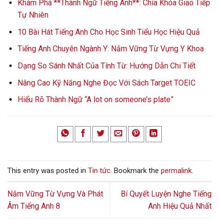
Khám Phá **Thành Ngữ Tiếng Anh**: Chìa Khóa Giao Tiếp
Tự Nhiên
10 Bài Hát Tiếng Anh Cho Học Sinh Tiểu Học Hiệu Quả
Tiếng Anh Chuyên Ngành Y: Nắm Vững Từ Vựng Y Khoa
Dạng So Sánh Nhất Của Tính Từ: Hướng Dẫn Chi Tiết
Nâng Cao Kỹ Năng Nghe Đọc Với Sách Target TOEIC
Hiểu Rõ Thành Ngữ “A lot on someone’s plate”
This entry was posted in
Tin tức
. Bookmark the
permalink
.
Nắm Vững Từ Vựng Và Phát
Bí Quyết Luyện Nghe Tiếng
Âm Tiếng Anh 8
Anh Hiệu Quả Nhất