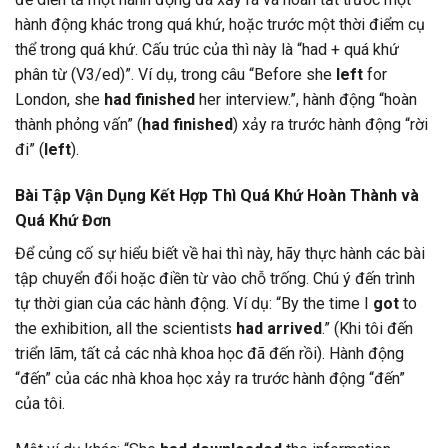
hành động khác trong quá khứ, hoặc trước một thời điểm cụ
thể trong quá khứ. Cấu trúc của thì này là “had + quá khứ
phân từ (V3/ed)”. Ví dụ, trong câu “Before she
left
for
London, she
had finished
her interview.”, hành động “hoàn
thành phỏng vấn” (
had finished
) xảy ra trước hành động “rời
đi” (
left
).
Bài Tập Vận Dụng Kết Hợp Thì Quá Khứ Hoàn Thành và
Quá Khứ Đơn
Để củng cố sự hiểu biết về hai thì này, hãy thực hành các bài
tập chuyển đổi hoặc điền từ vào chỗ trống. Chú ý đến trình
tự thời gian của các hành động. Ví dụ: “By the time I
got
to
the exhibition, all the scientists
had arrived
.” (Khi tôi đến
triển lãm, tất cả các nhà khoa học đã đến rồi). Hành động
“đến” của các nhà khoa học xảy ra trước hành động “đến”
của tôi.