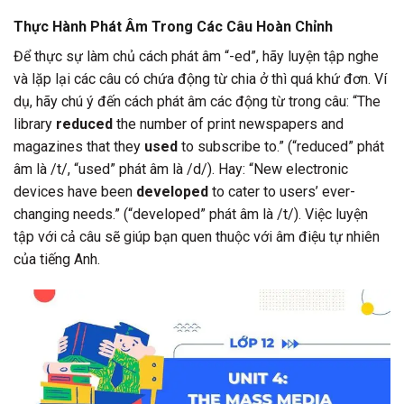
Thực Hành Phát Âm Trong Các Câu Hoàn Chỉnh
Để thực sự làm chủ cách phát âm “-ed”, hãy luyện tập nghe
và lặp lại các câu có chứa động từ chia ở thì quá khứ đơn. Ví
dụ, hãy chú ý đến cách phát âm các động từ trong câu: “The
library
reduced
the number of print newspapers and
magazines that they
used
to subscribe to.” (“reduced” phát
âm là /t/, “used” phát âm là /d/). Hay: “New electronic
devices have been
developed
to cater to users’ ever-
changing needs.” (“developed” phát âm là /t/). Việc luyện
tập với cả câu sẽ giúp bạn quen thuộc với âm điệu tự nhiên
của tiếng Anh.