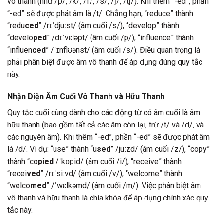
vô thanh (như /p/, /k/, /f/, /s/, /ʃ/, /tʃ/). Khi thêm “-ed”, phần
“-ed” sẽ được phát âm là /t/. Chẳng hạn, “reduce” thành
“redu
ced
” /rɪˈdjuːst/ (âm cuối /s/), “develop” thành
“develo
ped
” /dɪˈvɛləpt/ (âm cuối /p/), “influence” thành
“influen
ced
” /ˈɪnflʊənst/ (âm cuối /s/). Điều quan trọng là
phải phân biệt được âm vô thanh để áp dụng đúng quy tắc
này.
Nhận Diện Âm Cuối Vô Thanh và Hữu Thanh
Quy tắc cuối cùng dành cho các động từ có âm cuối là âm
hữu thanh (bao gồm tất cả các âm còn lại, trừ /t/ và /d/, và
các nguyên âm). Khi thêm “-ed”, phần “-ed” sẽ được phát âm
là /d/. Ví dụ: “use” thành “u
sed
” /juːzd/ (âm cuối /z/), “copy”
thành “co
pied
/ˈkɒpid/ (âm cuối /i/), “receive” thành
“recei
ved
” /rɪˈsiːvd/ (âm cuối /v/), “welcome” thành
“welco
med
” /ˈwɛlkəmd/ (âm cuối /m/). Việc phân biệt âm
vô thanh và hữu thanh là chìa khóa để áp dụng chính xác quy
tắc này.