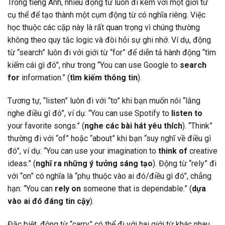
Trong tiếng Anh, nhiều động từ luôn đi kèm với một giới từ
cụ thể để tạo thành một cụm động từ có nghĩa riêng. Việc
học thuộc các cặp này là rất quan trọng vì chúng thường
không theo quy tắc logic và đòi hỏi sự ghi nhớ. Ví dụ, động
từ “search” luôn đi với giới từ “for” để diễn tả hành động “tìm
kiếm cái gì đó”, như trong “You can use Google to
search
for
information.” (
tìm kiếm thông tin
).
Tương tự, “listen” luôn đi với “to” khi bạn muốn nói “lắng
nghe điều gì đó”, ví dụ: “You can use Spotify to
listen to
your favorite songs.” (
nghe các bài hát yêu thích
). “Think”
thường đi với “of” hoặc “about” khi bạn “suy nghĩ về điều gì
đó”, ví dụ: “You can use your imagination to
think of
creative
ideas.” (
nghĩ ra những ý tưởng sáng tạo
). Động từ “rely” đi
với “on” có nghĩa là “phụ thuộc vào ai đó/điều gì đó”, chẳng
hạn: “You can
rely on
someone that is dependable.” (
dựa
vào ai đó đáng tin cậy
).
Đặc biệt, động từ “carry” có thể đi với hai giới từ khác nhau