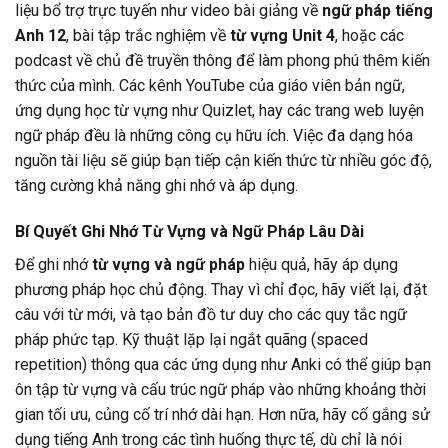
liệu bổ trợ trực tuyến như video bài giảng về
ngữ pháp tiếng
Anh 12
, bài tập trắc nghiệm về
từ vựng Unit 4
, hoặc các
podcast về chủ đề truyền thông để làm phong phú thêm kiến
thức của mình. Các kênh YouTube của giáo viên bản ngữ,
ứng dụng học từ vựng như Quizlet, hay các trang web luyện
ngữ pháp đều là những công cụ hữu ích. Việc đa dạng hóa
nguồn tài liệu sẽ giúp bạn tiếp cận kiến thức từ nhiều góc độ,
tăng cường khả năng ghi nhớ và áp dụng.
Bí Quyết Ghi Nhớ Từ Vựng và Ngữ Pháp Lâu Dài
Để ghi nhớ
từ vựng và ngữ pháp
hiệu quả, hãy áp dụng
phương pháp học chủ động. Thay vì chỉ đọc, hãy viết lại, đặt
câu với từ mới, và tạo bản đồ tư duy cho các quy tắc ngữ
pháp phức tạp. Kỹ thuật lặp lại ngắt quãng (spaced
repetition) thông qua các ứng dụng như Anki có thể giúp bạn
ôn tập từ vựng và cấu trúc ngữ pháp vào những khoảng thời
gian tối ưu, củng cố trí nhớ dài hạn. Hơn nữa, hãy cố gắng sử
dụng tiếng Anh trong các tình huống thực tế, dù chỉ là nói