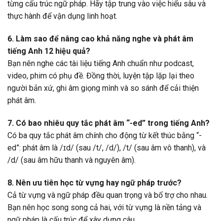
từng cấu trúc ngữ pháp. Hãy tập trung vào việc hiểu sâu và
thực hành để vận dụng linh hoạt.
6. Làm sao để nâng cao khả năng nghe và phát âm
tiếng Anh 12 hiệu quả?
Bạn nên nghe các tài liệu tiếng Anh chuẩn như podcast,
video, phim có phụ đề. Đồng thời, luyện tập lặp lại theo
người bản xứ, ghi âm giọng mình và so sánh để cải thiện
phát âm.
7. Có bao nhiêu quy tắc phát âm “-ed” trong tiếng Anh?
Có ba quy tắc phát âm chính cho động từ kết thúc bằng “-
ed”: phát âm là /ɪd/ (sau /t/, /d/), /t/ (sau âm vô thanh), và
/d/ (sau âm hữu thanh và nguyên âm).
8. Nên ưu tiên học từ vựng hay ngữ pháp trước?
Cả từ vựng và ngữ pháp đều quan trọng và bổ trợ cho nhau.
Bạn nên học song song cả hai, với từ vựng là nền tảng và
ngữ pháp là cấu trúc để xây dựng câu.