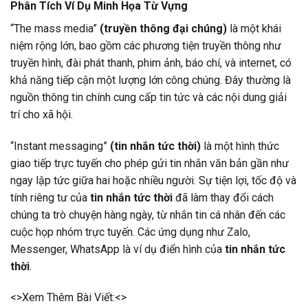
Phân Tích Ví Dụ Minh Họa Từ Vựng
“The mass media”
(truyền thông đại chúng)
là một khái
niệm rộng lớn, bao gồm các phương tiện truyền thông như
truyền hình, đài phát thanh, phim ảnh, báo chí, và internet, có
khả năng tiếp cận một lượng lớn công chúng. Đây thường là
nguồn thông tin chính cung cấp tin tức và các nội dung giải
trí cho xã hội.
“Instant messaging”
(tin nhắn tức thời)
là một hình thức
giao tiếp trực tuyến cho phép gửi tin nhắn văn bản gần như
ngay lập tức giữa hai hoặc nhiều người. Sự tiện lợi, tốc độ và
tính riêng tư của
tin nhắn tức thời
đã làm thay đổi cách
chúng ta trò chuyện hàng ngày, từ nhắn tin cá nhân đến các
cuộc họp nhóm trực tuyến. Các ứng dụng như Zalo,
Messenger, WhatsApp là ví dụ điển hình của
tin nhắn tức
thời
.
<>Xem Thêm Bài Viết:<>