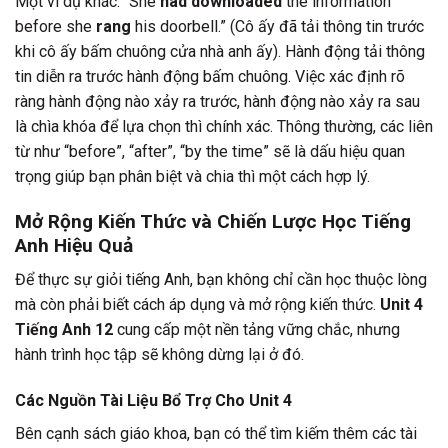
Một ví dụ khác: “She
had downloaded
the information
before she
rang
his doorbell.” (Cô ấy đã tải thông tin trước
khi cô ấy bấm chuông cửa nhà anh ấy). Hành động tải thông
tin diễn ra trước hành động bấm chuông. Việc xác định rõ
ràng hành động nào xảy ra trước, hành động nào xảy ra sau
là chìa khóa để lựa chọn thì chính xác. Thông thường, các liên
từ như “before”, “after”, “by the time” sẽ là dấu hiệu quan
trọng giúp bạn phân biệt và chia thì một cách hợp lý.
Mở Rộng Kiến Thức và Chiến Lược Học Tiếng
Anh Hiệu Quả
Để thực sự giỏi tiếng Anh, bạn không chỉ cần học thuộc lòng
mà còn phải biết cách áp dụng và mở rộng kiến thức.
Unit 4
Tiếng Anh 12
cung cấp một nền tảng vững chắc, nhưng
hành trình học tập sẽ không dừng lại ở đó.
Các Nguồn Tài Liệu Bổ Trợ Cho Unit 4
Bên cạnh sách giáo khoa, bạn có thể tìm kiếm thêm các tài