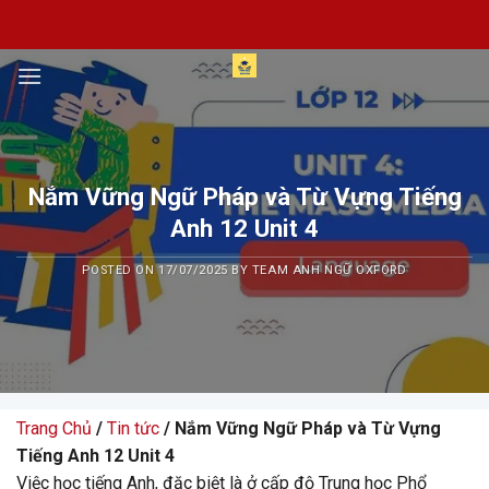
Skip
to
content
Nắm Vững Ngữ Pháp và Từ Vựng Tiếng
Anh 12 Unit 4
POSTED ON
17/07/2025
BY
TEAM ANH NGỮ OXFORD
Trang Chủ
/
Tin tức
/ Nắm Vững Ngữ Pháp và Từ Vựng
Tiếng Anh 12 Unit 4
Việc học tiếng Anh, đặc biệt là ở cấp độ Trung học Phổ