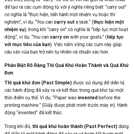
để tạo ra các cụm động từ với ý nghĩa riêng biệt: “carry out”
có nghĩa là “thực hiện, tiến hành một nhiệm vụ hoặc thí
nghiệm”, ví dụ: “You can
carry out
a task.” (
thực hiện một
nhiệm vụ
); trong khi “carry on” có nghĩa là “tiếp tục một hoạt
động”, ví dụ: “You can
carry on
with your goals.” (
tiếp tục
với mục tiêu của bạn
). Việc nắm vững các cụm này giúp
câu văn của bạn trở nên tự nhiên và chuẩn xác hơn.
Phân Biệt Rõ Ràng Thì Quá Khứ Hoàn Thành và Quá Khứ
Đơn
Thì quá khứ đơn (Past Simple)
được sử dụng để diễn tả
các hành động đã xảy ra và kết thúc trong quá khứ tại một
thời điểm cụ thể. Ví dụ: “Paper was
invented
before the
printing machine.” (Giấy được phát minh trước máy in). Hành
động “invented” đã kết thúc.
Trong khi đó,
thì quá khứ hoàn thành (Past Perfect)
dùng
để diễn tả một hành động đã xảy ra và hoàn tất trước một