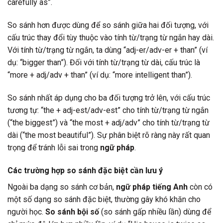
carefully as”.
So sánh hơn được dùng để so sánh giữa hai đối tượng, với
cấu trúc thay đổi tùy thuộc vào tính từ/trạng từ ngắn hay dài.
Với tính từ/trạng từ ngắn, ta dùng “adj-er/adv-er + than” (ví
dụ: “bigger than”). Đối với tính từ/trạng từ dài, cấu trúc là
“more + adj/adv + than” (ví dụ: “more intelligent than”).
So sánh nhất áp dụng cho ba đối tượng trở lên, với cấu trúc
tương tự: “the + adj-est/adv-est” cho tính từ/trạng từ ngắn
(“the biggest”) và “the most + adj/adv” cho tính từ/trạng từ
dài (“the most beautiful”). Sự phân biệt rõ ràng này rất quan
trọng để tránh lỗi sai trong
ngữ pháp
.
Các trường hợp so sánh đặc biệt cần lưu ý
Ngoài ba dạng so sánh cơ bản,
ngữ pháp tiếng Anh
còn có
một số dạng so sánh đặc biệt, thường gây khó khăn cho
người học.
So sánh bội số
(so sánh gấp nhiều lần) dùng để