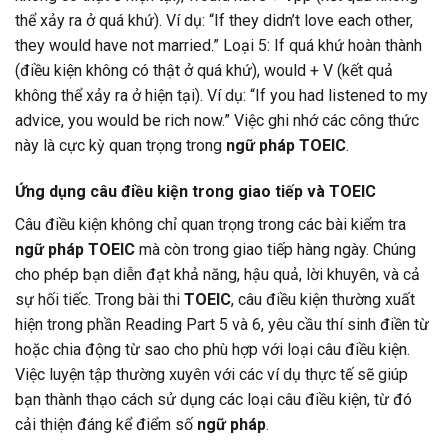
thể xảy ra ở quá khứ). Ví dụ: “If they didn’t love each other,
they would have not married.” Loại 5: If quá khứ hoàn thành
(điều kiện không có thật ở quá khứ), would + V (kết quả
không thể xảy ra ở hiện tại). Ví dụ: “If you had listened to my
advice, you would be rich now.” Việc ghi nhớ các công thức
này là cực kỳ quan trọng trong
ngữ pháp TOEIC
.
Ứng dụng câu điều kiện trong giao tiếp và TOEIC
Câu điều kiện không chỉ quan trọng trong các bài kiểm tra
ngữ pháp TOEIC
mà còn trong giao tiếp hàng ngày. Chúng
cho phép bạn diễn đạt khả năng, hậu quả, lời khuyên, và cả
sự hối tiếc. Trong bài thi
TOEIC
, câu điều kiện thường xuất
hiện trong phần Reading Part 5 và 6, yêu cầu thí sinh điền từ
hoặc chia động từ sao cho phù hợp với loại câu điều kiện.
Việc luyện tập thường xuyên với các ví dụ thực tế sẽ giúp
bạn thành thạo cách sử dụng các loại câu điều kiện, từ đó
cải thiện đáng kể điểm số
ngữ pháp
.