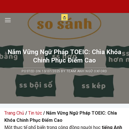
Skip
to
content
Nắm Vững Ngữ Pháp TOEIC: Chìa Khóa
Chinh Phục Điểm Cao
POSTED ON
13/07/2025
BY
TEAM ANH NGỮ OXFORD
Trang Chủ
/
Tin tức
/ Nắm Vững Ngữ Pháp TOEIC: Chìa
Khóa Chinh Phục Điểm Cao
Một thực tế phổ biến trong cộng đồng người học
tiếng Anh