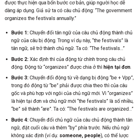
được thực hiện qua bốn bước cơ bản, giúp người học dễ
dàng áp dụng. Giả sử ta có câu chủ động: “The government
organizes the festivals annually.”
Bước 1:
Chuyển đổi tân ngữ của câu chủ động thành chủ
ngữ của câu bị động. Trong ví dụ này, “the festivals” là
tân ngữ, sẽ trở thành chủ ngữ. Ta có: “The festivals…”
Bước 2:
Xác định thì của động từ chính trong câu chủ
động. Động từ “organizes” được chia ở thì
hiện tại đơn
.
Bước 3:
Chuyển đổi động từ về dạng bị động “be + Vpp”,
trong đó động từ “be” phải được chia theo thì của câu
gốc và phù hợp với ngôi của chủ ngữ mới. Vì “organizes”
là hiện tại đơn và chủ ngữ mới “the festivals” là số nhiều,
“be” sẽ thành “are”. Ta có: “The festivals are organized…”
Bước 4:
Chuyển đổi chủ ngữ của câu chủ động thành tân
ngữ, đặt cuối câu và thêm “by” phía trước. Nếu chủ ngữ
không xác định (ví dụ:
someone, people
), có thể lược