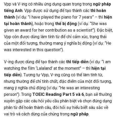
Vpp và V-ing có nhiều ứng dụng quan trọng trong
ngữ pháp
tiếng Anh
. Vpp được sử dụng để tạo thành các
thì hoàn
thành
(ví dụ: “I have played the piano for 7 years” – thì
hiện
tại hoàn thành
), hoặc trong
thể bị động
(ví dụ: “She was
given an award for her contribution as a scientist”). Đặc biệt,
Vpp còn được dùng làm tính từ để chỉ cảm xúc, trạng thái
của một đối tượng, thường mang ý nghĩa bị động (ví dụ: “He
was interested in this question”).
V-ing được dùng để tạo thành các
thì tiếp diễn
(ví dụ: “I am
watching the film ‘Lalaland’ at the moment” – thì
hiện tại
tiếp diễn
). Tương tự Vpp, V-ing cũng có thể làm tính từ,
nhưng thường để chỉ tính chất, đặc điểm của một đối tượng,
mang ý nghĩa chủ động (ví dụ: “He was an interesting
person”). Trong
TOEIC Reading Part 5 và 6
, bạn sẽ thường
xuyên gặp các câu hỏi yêu cầu phân biệt và chọn đúng dạng
phân từ để hoàn thành câu, đòi hỏi sự hiểu biết sâu sắc về
vai trò và cách dùng của chúng trong
ngữ pháp
.