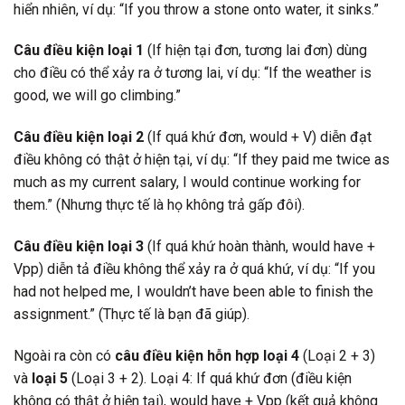
hiển nhiên, ví dụ: “If you throw a stone onto water, it sinks.”
Câu điều kiện loại 1
(If hiện tại đơn, tương lai đơn) dùng
cho điều có thể xảy ra ở tương lai, ví dụ: “If the weather is
good, we will go climbing.”
Câu điều kiện loại 2
(If quá khứ đơn, would + V) diễn đạt
điều không có thật ở hiện tại, ví dụ: “If they paid me twice as
much as my current salary, I would continue working for
them.” (Nhưng thực tế là họ không trả gấp đôi).
Câu điều kiện loại 3
(If quá khứ hoàn thành, would have +
Vpp) diễn tả điều không thể xảy ra ở quá khứ, ví dụ: “If you
had not helped me, I wouldn’t have been able to finish the
assignment.” (Thực tế là bạn đã giúp).
Ngoài ra còn có
câu điều kiện hỗn hợp loại 4
(Loại 2 + 3)
và
loại 5
(Loại 3 + 2). Loại 4: If quá khứ đơn (điều kiện
không có thật ở hiện tại), would have + Vpp (kết quả không