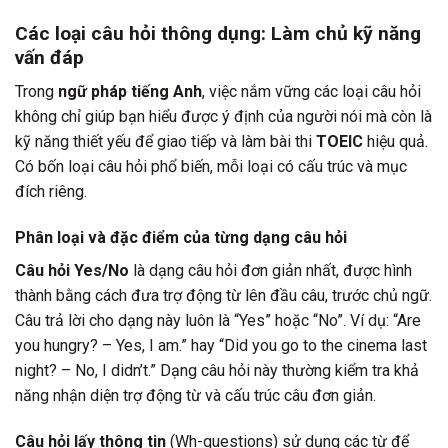
Các loại câu hỏi thông dụng: Làm chủ kỹ năng
vấn đáp
Trong
ngữ pháp tiếng Anh
, việc nắm vững các loại câu hỏi
không chỉ giúp bạn hiểu được ý định của người nói mà còn là
kỹ năng thiết yếu để giao tiếp và làm bài thi
TOEIC
hiệu quả.
Có bốn loại câu hỏi phổ biến, mỗi loại có cấu trúc và mục
đích riêng.
Phân loại và đặc điểm của từng dạng câu hỏi
Câu hỏi Yes/No
là dạng câu hỏi đơn giản nhất, được hình
thành bằng cách đưa trợ động từ lên đầu câu, trước chủ ngữ.
Câu trả lời cho dạng này luôn là “Yes” hoặc “No”. Ví dụ: “Are
you hungry? – Yes, I am.” hay “Did you go to the cinema last
night? – No, I didn’t.” Dạng câu hỏi này thường kiểm tra khả
năng nhận diện trợ động từ và cấu trúc câu đơn giản.
Câu hỏi lấy thông tin
(Wh-questions) sử dụng các từ để