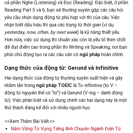
cả phần Nghe (Listening) và Đọc (Reading). Đặc biệt, ở phần
Reading Part 5 và 6, bạn sẽ thường xuyên gặp các câu hỏi
yêu cầu chọn dạng động từ phù hợp với thì của câu. Việc
nhận biết dấu hiệu thì qua các trạng từ thời gian (ví dụ:
yesterday, now, often, by next week
) là kỹ năng thiết yếu.
Hơn nữa, việc sử dụng thì chuẩn xác còn là yếu tố then chốt
để đạt điểm cao trong phần thi Writing và Speaking, nơi bạn
phải chủ động tạo ra các câu văn có
ngữ pháp
hoàn chỉnh.
Dạng thức của động từ: Gerund và Infinitive
Hai dạng thức của động từ thường xuyên xuất hiện và gây
nhầm lẫn trong
ngữ pháp TOEIC
là To-infinitive (to V –
động từ nguyên thể có “to”) và Gerund (V-ing – danh động
từ). Việc phân biệt và sử dụng chính xác hai dạng này là một
thử thách đáng kể đối với nhiều người học.
<>Xem Thêm Bài Viết:<>
Nắm Vững Từ Vựng Tiếng Anh Chuyên Ngành Điện Tử