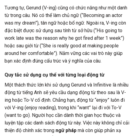
Tương tự, Gerund (V-ing) cũng có chức năng như một danh
từ trong câu. Nó có thể làm chủ ngữ (“Becoming an actor
was my dream”), tân ngữ hoặc bổ ngữ. Ngoài ra, V-ing còn
đặc biệt được sử dụng sau tính từ sở hữu (“His going to
work late was the reason why he got fired after 1 week”)
hoặc sau giới từ (“She is really good at making people
around her comfortable”). Nắm vững các vai trò này giúp
bạn xác định đúng cấu trúc và ý nghĩa của câu.
Quy tắc sử dụng cụ thể với từng loại động từ
Một thách thức lớn khi sử dụng Gerund và Infinitive là nhiều
động từ tiếng Anh sẽ yêu cầu dạng động từ theo sau là V-
ing hoặc To-V cố định. Chẳng hạn, động từ “enjoy” luôn đi
với V-ing (enjoy reading), trong khi “want” lại đi với To-V
(want to go). Người học cần dành thời gian học thuộc và
luyện tập các danh sách động từ này. Việc này không chỉ cải
thiện độ chính xác trong
ngữ pháp
mà còn giúp phản xạ