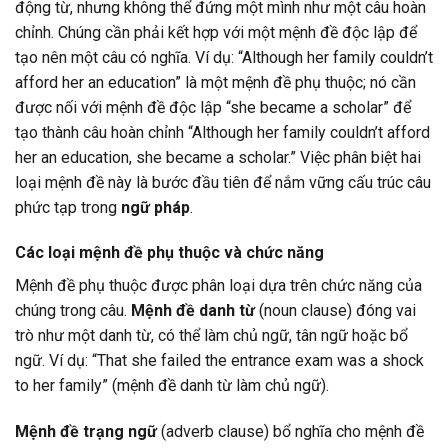
động từ, nhưng không thể đứng một mình như một câu hoàn
chỉnh. Chúng cần phải kết hợp với một mệnh đề độc lập để
tạo nên một câu có nghĩa. Ví dụ: “Although her family couldn’t
afford her an education” là một mệnh đề phụ thuộc; nó cần
được nối với mệnh đề độc lập “she became a scholar” để
tạo thành câu hoàn chỉnh “Although her family couldn’t afford
her an education, she became a scholar.” Việc phân biệt hai
loại mệnh đề này là bước đầu tiên để nắm vững cấu trúc câu
phức tạp trong
ngữ pháp
.
Các loại mệnh đề phụ thuộc và chức năng
Mệnh đề phụ thuộc được phân loại dựa trên chức năng của
chúng trong câu.
Mệnh đề danh từ
(noun clause) đóng vai
trò như một danh từ, có thể làm chủ ngữ, tân ngữ hoặc bổ
ngữ. Ví dụ: “That she failed the entrance exam was a shock
to her family” (mệnh đề danh từ làm chủ ngữ).
Mệnh đề trạng ngữ
(adverb clause) bổ nghĩa cho mệnh đề