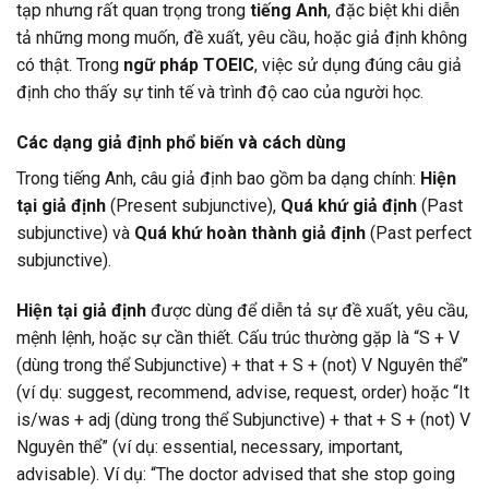
tạp nhưng rất quan trọng trong
tiếng Anh
, đặc biệt khi diễn
tả những mong muốn, đề xuất, yêu cầu, hoặc giả định không
có thật. Trong
ngữ pháp TOEIC
, việc sử dụng đúng câu giả
định cho thấy sự tinh tế và trình độ cao của người học.
Các dạng giả định phổ biến và cách dùng
Trong tiếng Anh, câu giả định bao gồm ba dạng chính:
Hiện
tại giả định
(Present subjunctive),
Quá khứ giả định
(Past
subjunctive) và
Quá khứ hoàn thành giả định
(Past perfect
subjunctive).
Hiện tại giả định
được dùng để diễn tả sự đề xuất, yêu cầu,
mệnh lệnh, hoặc sự cần thiết. Cấu trúc thường gặp là “S + V
(dùng trong thể Subjunctive) + that + S + (not) V Nguyên thể”
(ví dụ: suggest, recommend, advise, request, order) hoặc “It
is/was + adj (dùng trong thể Subjunctive) + that + S + (not) V
Nguyên thể” (ví dụ: essential, necessary, important,
advisable). Ví dụ: “The doctor advised that she stop going