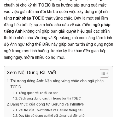
chuẩn bị cho kỳ thi
TOEIC
là xu hướng tập trung quá mức
vào việc giải đề mà đôi khi bỏ quên việc xây dựng một nền
tảng
ngữ pháp TOEIC
thật vững chắc. Đây là một sai lầm
đáng tiếc bởi lẽ, sự am hiểu sâu sắc về các điểm
ngữ pháp
tiếng Anh
không chỉ giúp bạn giải quyết hiệu quả các phần
thi khó nhằn như Writing và Speaking, mà còn nâng tầm trình
độ Anh ngữ tổng thể. Điều này giúp bạn tự tin ứng dụng ngôn
ngữ trong mọi tình huống, từ các kỳ thi khác đến giao tiếp
hàng ngày, mở ra nhiều cơ hội mới.
Xem Nội Dung Bài Viết
Thì trong tiếng Anh: Nền tảng vững chắc cho ngữ pháp
TOEIC
Tổng quan về 12 thì cơ bản
Cách ứng dụng các thì trong bài thi TOEIC
Dạng thức của động từ: Gerund và Infinitive
Vai trò của To-infinitive và Gerund trong câu
Quy tắc sử dụng cụ thể với từng loại động từ