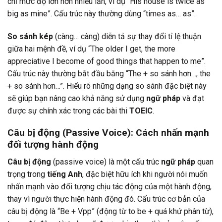
chỉ mức độ lớn hơn nhiều lần, ví dụ “His house is twice as
big as mine”. Cấu trúc này thường dùng “times as… as”.
So sánh kép
(càng… càng) diễn tả sự thay đổi tỉ lệ thuận
giữa hai mệnh đề, ví dụ “The older I get, the more
appreciative I become of good things that happen to me”.
Cấu trúc này thường bắt đầu bằng “The + so sánh hơn…, the
+ so sánh hơn…”. Hiểu rõ những dạng so sánh đặc biệt này
sẽ giúp bạn nâng cao khả năng sử dụng
ngữ pháp
và đạt
được sự chính xác trong các bài thi
TOEIC
.
Câu bị động (Passive Voice): Cách nhấn mạnh
đối tượng hành động
Câu bị động
(passive voice) là một cấu trúc
ngữ pháp
quan
trọng trong
tiếng Anh
, đặc biệt hữu ích khi người nói muốn
nhấn mạnh vào đối tượng chịu tác động của một hành động,
thay vì người thực hiện hành động đó. Cấu trúc cơ bản của
câu bị động là “Be + Vpp” (động từ to be + quá khứ phân từ),