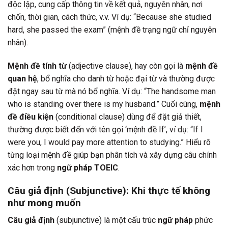
độc lập, cung cấp thông tin về kết quả, nguyên nhân, nơi
chốn, thời gian, cách thức, v.v. Ví dụ: “Because she studied
hard, she passed the exam” (mệnh đề trạng ngữ chỉ nguyên
nhân).
Mệnh đề tính từ
(adjective clause), hay còn gọi là
mệnh đề
quan hệ
, bổ nghĩa cho danh từ hoặc đại từ và thường được
đặt ngay sau từ mà nó bổ nghĩa. Ví dụ: “The handsome man
who is standing over there is my husband.” Cuối cùng,
mệnh
đề điều kiện
(conditional clause) dùng để đặt giả thiết,
thường được biết đến với tên gọi ‘mệnh đề If’, ví dụ: “If I
were you, I would pay more attention to studying.” Hiểu rõ
từng loại mệnh đề giúp bạn phân tích và xây dựng câu chính
xác hơn trong
ngữ pháp TOEIC
.
Câu giả định (Subjunctive): Khi thực tế không
như mong muốn
Câu giả định
(subjunctive) là một cấu trúc
ngữ pháp
phức