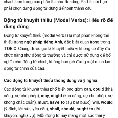
nhanh hơn trong các phần thi như Reading Part 5, nơi bạn
phải chọn dạng động từ đúng để hoàn thành câu.
Động từ khuyết thiếu (Modal Verbs): Hiểu rõ để
dùng đúng
Động từ khuyết thiếu (modal verbs) là một phần không thể
thiếu trong
ngữ pháp tiếng Anh
, đặc biệt quan trọng trong
TOEIC
. Chúng được gọi là khuyết thiếu vì không có đầy đủ
chức năng như động từ thường và chỉ được sử dụng để bổ
nghĩa cho động từ chính, không bao giờ đứng một mình làm
động từ chính của câu.
Các động từ khuyết thiếu thông dụng và ý nghĩa
Các động từ khuyết thiếu phổ biến bao gồm
can, could
(khả
năng, sự cho phép),
may, might
(khả năng, sự cho phép, sự
không chắc chắn),
must, have to
(sự bắt buộc),
will, would
(ý định, lời hứa, yêu cầu),
shall, should, ought to
(lời
khuyên, nghĩa vụ). Mỗi động từ này mang một sắc thái ý