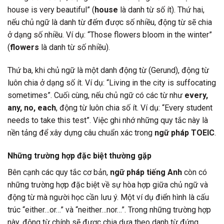
house is very beautiful” (
house
là danh từ số ít). Thứ hai,
nếu chủ ngữ là danh từ đếm được số nhiều, động từ sẽ chia
ở dạng số nhiều. Ví dụ: “Those flowers bloom in the winter”
(
flowers
là danh từ số nhiều).
Thứ ba, khi chủ ngữ là một danh động từ (Gerund), động từ
luôn chia ở dạng số ít. Ví dụ: “Living in the city is suffocating
sometimes”. Cuối cùng, nếu chủ ngữ có các từ như
every,
any, no, each
, động từ luôn chia số ít. Ví dụ: “Every student
needs to take this test”. Việc ghi nhớ những quy tắc này là
nền tảng để xây dựng câu chuẩn xác trong
ngữ pháp TOEIC
.
Những trường hợp đặc biệt thường gặp
Bên cạnh các quy tắc cơ bản,
ngữ pháp tiếng Anh
còn có
những trường hợp đặc biệt về sự hòa hợp giữa chủ ngữ và
động từ mà người học cần lưu ý. Một ví dụ điển hình là cấu
trúc “either…or…” và “neither…nor…”. Trong những trường hợp
này, động từ chính sẽ được chia dựa theo danh từ đứng