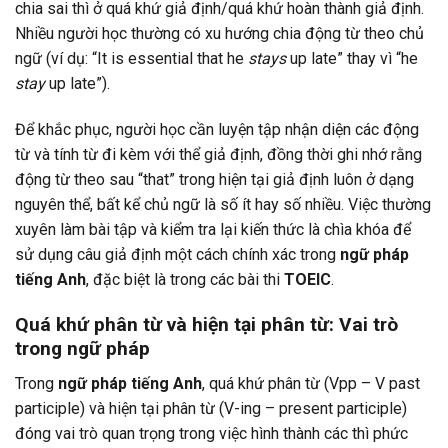
chia sai thì ở quá khứ giả định/quá khứ hoàn thành giả định.
Nhiều người học thường có xu hướng chia động từ theo chủ
ngữ (ví dụ: “It is essential that he
stays
up late” thay vì “he
stay
up late”).
Để khắc phục, người học cần luyện tập nhận diện các động
từ và tính từ đi kèm với thể giả định, đồng thời ghi nhớ rằng
động từ theo sau “that” trong hiện tại giả định luôn ở dạng
nguyên thể, bất kể chủ ngữ là số ít hay số nhiều. Việc thường
xuyên làm bài tập và kiểm tra lại kiến thức là chìa khóa để
sử dụng câu giả định một cách chính xác trong
ngữ pháp
tiếng Anh
, đặc biệt là trong các bài thi
TOEIC
.
Quá khứ phân từ và hiện tại phân từ: Vai trò
trong ngữ pháp
Trong
ngữ pháp tiếng Anh
, quá khứ phân từ (Vpp – V past
participle) và hiện tại phân từ (V-ing – present participle)
đóng vai trò quan trọng trong việc hình thành các thì phức