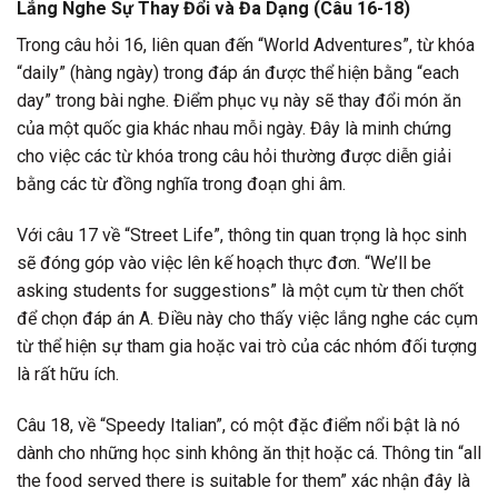
Lắng Nghe Sự Thay Đổi và Đa Dạng (Câu 16-18)
Trong câu hỏi 16, liên quan đến “World Adventures”, từ khóa
“daily” (hàng ngày) trong đáp án được thể hiện bằng “each
day” trong bài nghe. Điểm phục vụ này sẽ thay đổi món ăn
của một quốc gia khác nhau mỗi ngày. Đây là minh chứng
cho việc các từ khóa trong câu hỏi thường được diễn giải
bằng các từ đồng nghĩa trong đoạn ghi âm.
Với câu 17 về “Street Life”, thông tin quan trọng là học sinh
sẽ đóng góp vào việc lên kế hoạch thực đơn. “We’ll be
asking students for suggestions” là một cụm từ then chốt
để chọn đáp án A. Điều này cho thấy việc lắng nghe các cụm
từ thể hiện sự tham gia hoặc vai trò của các nhóm đối tượng
là rất hữu ích.
Câu 18, về “Speedy Italian”, có một đặc điểm nổi bật là nó
dành cho những học sinh không ăn thịt hoặc cá. Thông tin “all
the food served there is suitable for them” xác nhận đây là