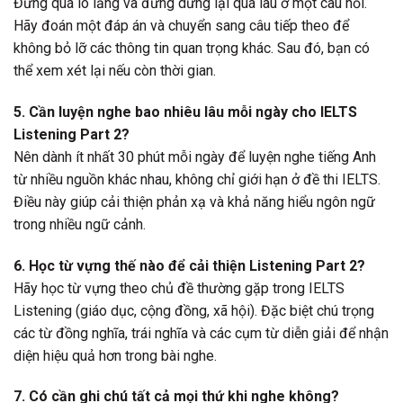
Đừng quá lo lắng và đừng dừng lại quá lâu ở một câu hỏi.
Hãy đoán một đáp án và chuyển sang câu tiếp theo để
không bỏ lỡ các thông tin quan trọng khác. Sau đó, bạn có
thể xem xét lại nếu còn thời gian.
5. Cần luyện nghe bao nhiêu lâu mỗi ngày cho IELTS
Listening Part 2?
Nên dành ít nhất 30 phút mỗi ngày để luyện nghe tiếng Anh
từ nhiều nguồn khác nhau, không chỉ giới hạn ở đề thi IELTS.
Điều này giúp cải thiện phản xạ và khả năng hiểu ngôn ngữ
trong nhiều ngữ cảnh.
6. Học từ vựng thế nào để cải thiện Listening Part 2?
Hãy học từ vựng theo chủ đề thường gặp trong IELTS
Listening (giáo dục, cộng đồng, xã hội). Đặc biệt chú trọng
các từ đồng nghĩa, trái nghĩa và các cụm từ diễn giải để nhận
diện hiệu quả hơn trong bài nghe.
7. Có cần ghi chú tất cả mọi thứ khi nghe không?