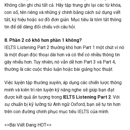
Không cần ghi chú tất cả. Hãy tập trung ghi lại các từ khóa,
con số, tên riêng và những ý chính bằng cách sử dụng viết
tắt, ký hiệu hoặc sơ đồ đơn giản. Mục tiêu là tóm tắt thông
tin để dễ dàng đối chiếu với câu hỏi.
8. Phần 2 có khó hơn phần 1 không?
IELTS Listening Part 2 thường khó hơn Part 1 một chút vì nó
là một đoạn độc thoại dài hơn và có thể có nhiều thông tin
gây nhiễu hơn. Tuy nhiên, nó vẫn dễ hơn Part 3 và Part 4,
thường là các cuộc thảo luận hoặc bài giảng học thuật.
Việc luyện tập thường xuyên, áp dụng các chiến lược thông
minh và kiên trì rèn luyện kỹ năng nghe sẽ giúp bạn đạt
được kết quả ấn tượng trong
IELTS Listening Part 2
. Với
sự chuẩn bị kỹ lưỡng từ Anh ngữ Oxford, bạn sẽ tự tin hơn
trên con đường chinh phục mục tiêu IELTS của mình.
<>Bài Viết Đang HOT<>