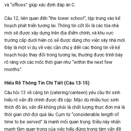
và “offices” giúp xác định đáp án C.
Câu 12, liên quan đến “the lower school”, tập trung vào kế
hoạch phát triển tương lai. Thông tin cốt lõi là các tòa nhà
mới sẽ được xây dựng trên địa điểm chính, và khu vực
trường cấp dưới hiện có sẽ được dùng cho việc xây nhà mới.
Đây là một ví dụ về việc cần chú ý đến các thông tin về kế
hoạch hoặc thay đổi trong tương lai, thường được trình bày
rõ ràng với các mốc thời gian như “within the next few
months”.
Hiểu Rõ Thông Tin Chi Tiết (Câu 13-15)
Câu hỏi 13 về căng tin (catering/canteen) yêu cầu thí sinh
hiểu rõ vấn đề chính được đề cập. Mặc dù nhiều học sinh
thích đồ ăn, vấn đề không phải là chất lượng thực đơn mà là
thời gian chờ đợi quá lâu. Cụm từ “considerable length of
time to be served” là manh mối quan trọng. Điều này nhấn
mạnh tầm quan trọng của việc hiểu đúng trọng tâm vấn đề