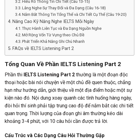
Hiểu Rõ Thông Tin Chi Tiết (Câu 13-15)
Lắng Nghe Sự Thay Đổi và Đa Dạng (Câu 16-18)
Nắm Bắt Thông Tin Tổng Thể và Chi Tiết Cụ Thể (Câu 19-20)
Nâng Cao Kỹ Năng Nghe IELTS Mỗi Ngày
Thực Hành Liên Tục và Đa Dạng Nguồn Nghe
Mở Rộng Vốn Từ Vựng theo Chủ Đề
Phát Triển Khả Năng Ghi Chú Nhanh
FAQs về IELTS Listening Part 2
Tổng Quan Về Phần IELTS Listening Part 2
Phần thi
IELTS Listening Part 2
thường là một đoạn độc
thoại hoặc bài nói chuyện về một chủ đề quen thuộc, chẳng
hạn như hướng dẫn, giới thiệu về một địa điểm hoặc một sự
kiện nào đó. Nội dung xoay quanh các tình huống hàng ngày,
đòi hỏi thí sinh phải tập trung cao độ để nắm bắt các chi tiết
quan trọng. Thời lượng của đoạn ghi âm thường kéo dài
khoảng 3-4 phút, với 10 câu hỏi cần được trả lời.
Cấu Trúc và Các Dạng Câu Hỏi Thường Gặp