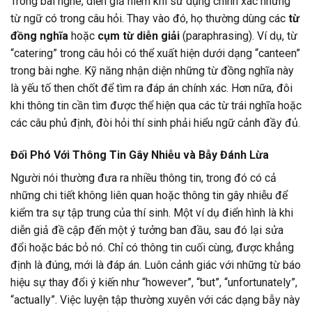
Trong bài nghe, diễn giả hiếm khi sử dụng chính xác những
từ ngữ có trong câu hỏi. Thay vào đó, họ thường dùng các
từ
đồng nghĩa
hoặc
cụm từ diễn giải
(paraphrasing). Ví dụ, từ
“catering” trong câu hỏi có thể xuất hiện dưới dạng “canteen”
trong bài nghe. Kỹ năng nhận diện những từ đồng nghĩa này
là yếu tố then chốt để tìm ra đáp án chính xác. Hơn nữa, đôi
khi thông tin cần tìm được thể hiện qua các từ trái nghĩa hoặc
các câu phủ định, đòi hỏi thí sinh phải hiểu ngữ cảnh đầy đủ.
Đối Phó Với Thông Tin Gây Nhiễu và Bẫy Đánh Lừa
Người nói thường đưa ra nhiều thông tin, trong đó có cả
những chi tiết không liên quan hoặc thông tin gây nhiễu để
kiểm tra sự tập trung của thí sinh. Một ví dụ điển hình là khi
diễn giả đề cập đến một ý tưởng ban đầu, sau đó lại sửa
đổi hoặc bác bỏ nó. Chỉ có thông tin cuối cùng, được khẳng
định là đúng, mới là đáp án. Luôn cảnh giác với những từ báo
hiệu sự thay đổi ý kiến như “however”, “but”, “unfortunately”,
“actually”. Việc luyện tập thường xuyên với các dạng bẫy này