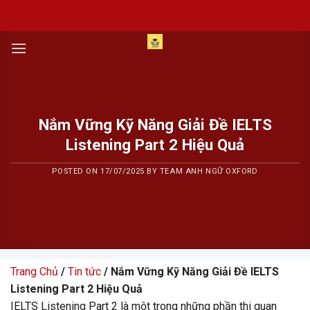
Skip
to
content
Nắm Vững Kỹ Năng Giải Đề IELTS
Listening Part 2 Hiệu Quả
POSTED ON
17/07/2025
BY
TEAM ANH NGỮ OXFORD
Trang Chủ
/
Tin tức
/ Nắm Vững Kỹ Năng Giải Đề IELTS
Listening Part 2 Hiệu Quả
IELTS Listening Part 2 là một trong những phần thi quan