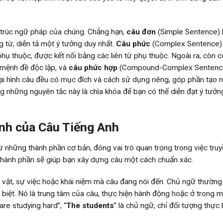
u trúc ngữ pháp của chúng. Chẳng hạn,
câu đơn
(Simple Sentence) l
 từ, diễn tả một ý tưởng duy nhất.
Câu phức
(Complex Sentence) 
ụ thuộc, được kết nối bằng các liên từ phụ thuộc. Ngoài ra, còn 
 mệnh đề độc lập, và
câu phức hợp
(Compound-Complex Sentence
i hình câu đều có mục đích và cách sử dụng riêng, góp phần tạo 
 những nguyên tắc này là chìa khóa để bạn có thể diễn đạt ý tưở
nh của Câu Tiếng Anh
 những thành phần cơ bản, đóng vai trò quan trọng trong việc truyề
ng thành phần sẽ giúp bạn xây dựng câu một cách chuẩn xác.
 vật, sự việc hoặc khái niệm mà câu đang nói đến. Chủ ngữ thường
biệt. Nó là trung tâm của câu, thực hiện hành động hoặc ở trong 
are studying hard”, “
The students
” là chủ ngữ, chỉ đối tượng thực 