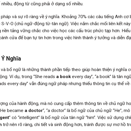
số nhiều, động từ cũng phải ở dạng số nhiều.
pháp và sự rõ ràng về ý nghĩa. Khoảng 70% các câu tiếng Anh cơ 
 S-V-O (chủ ngữ-động từ-tân ngữ). Việc nắm chắc mối liên kết này
 nền tảng vững chắc cho việc học các cấu trúc phức tạp hơn. Hiểu
nh cửa để bạn tự tin hơn trong việc hình thành ý tưởng và diễn đạ
 Ý Nghĩa
và bổ ngữ là những thành phần tiếp theo giúp hoàn thiện ý nghĩa c
ộng. Ví dụ, trong “She reads
a book
every day”, “a book” là tân ng
eads every day” vẫn đúng ngữ pháp nhưng thiếu thông tin cụ thể về 
tượng của hành động, mà nó cung cấp thêm thông tin về chủ ngữ ho
u “He became
a doctor
“, “a doctor” là bổ ngữ của chủ ngữ “He”, mô
igent
” có “intelligent” là bổ ngữ của tân ngữ “him”. Việc sử dụng ch
h
trở nên rõ ràng, chi tiết và sinh động hơn, tránh được sự mơ hồ t