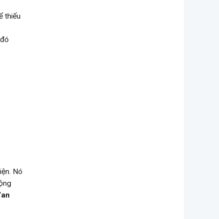
ể thiếu
 đó
iện. Nó
động
“
an