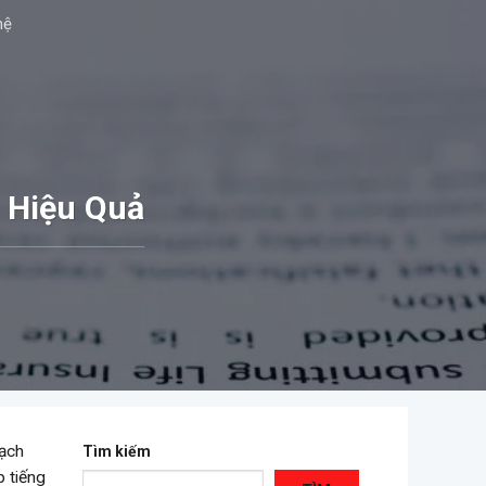
hệ
 Hiệu Quả
mạch
Tìm kiếm
p tiếng