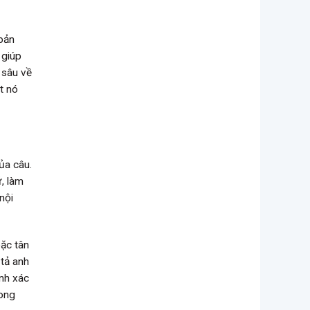
bản
 giúp
 sâu về
t nó
ủa câu.
ữ, làm
nội
ặc tân
 tả anh
ính xác
rong