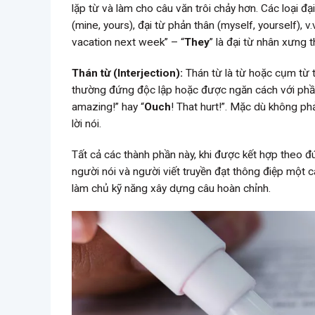
lặp từ và làm cho câu văn trôi chảy hơn. Các loại đạ
(mine, yours), đại từ phản thân (myself, yourself), v.
vacation next week” – “
They
” là đại từ nhân xưng
Thán từ (Interjection):
Thán từ là từ hoặc cụm từ 
thường đứng độc lập hoặc được ngăn cách với phần 
amazing!” hay “
Ouch
! That hurt!”. Mặc dù không ph
lời nói.
Tất cả các thành phần này, khi được kết hợp theo 
người nói và người viết truyền đạt thông điệp một 
làm chủ kỹ năng xây dựng câu hoàn chỉnh.