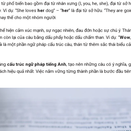
i từ phổ biến bao gồm đại từ nhân xưng (I, you, he, she), đại từ sở 
v. Ví dụ: “She loves
her
dog” – “
her
” là đại từ sở hữu. “They are go
 thay thế cho một nhóm người.
thể hiện cảm xúc mạnh, sự ngạc nhiên, đau đớn hoặc sự chú ý. Thá
còn lại của câu bằng dấu phẩy hoặc dấu chấm than. Ví dụ: “
Wow
ải là một phần ngữ pháp cấu trúc câu, thán từ thêm sắc thái biểu 
đúng
cấu trúc ngữ pháp tiếng Anh
, tạo nên những câu có ý nghĩa, g
cách hiệu quả nhất. Việc nắm vững từng thành phần là bước đầu tiê