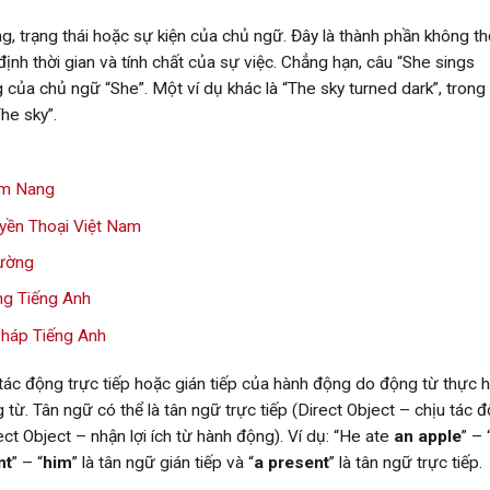
g, trạng thái hoặc sự kiện của chủ ngữ. Đây là thành phần không th
định thời gian và tính chất của sự việc. Chẳng hạn, câu “She sings
g của chủ ngữ “She”. Một ví dụ khác là “The sky turned dark”, trong
The sky”.
ẩm Nang
yền Thoại Việt Nam
rường
ng Tiếng Anh
háp Tiếng Anh
tác động trực tiếp hoặc gián tiếp của hành động do động từ thực h
ừ. Tân ngữ có thể là tân ngữ trực tiếp (Direct Object – chịu tác 
ect Object – nhận lợi ích từ hành động). Ví dụ: “He ate
an apple
” – 
nt
” – “
him
” là tân ngữ gián tiếp và “
a present
” là tân ngữ trực tiếp.