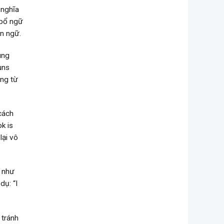
 nghĩa
 bổ ngữ
ân ngữ.
ung
uns
ạng từ
 cách
ok is
lại vô
ừ như
dụ: “I
 tránh