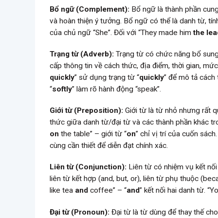
Bổ ngữ (Complement):
Bổ ngữ là thành phần cung
và hoàn thiện ý tưởng. Bổ ngữ có thể là danh từ, tí
của chủ ngữ “She”. Đối với “They made him
the le
Trạng từ (Adverb):
Trạng từ có chức năng bổ sung 
cấp thông tin về cách thức, địa điểm, thời gian, mứ
quickly
” sử dụng trạng từ “
quickly
” để mô tả cách
“
softly
” làm rõ hành động “speak”.
Giới từ (Preposition):
Giới từ là từ nhỏ nhưng rất q
thức giữa danh từ/đại từ và các thành phần khác tro
on
the table” – giới từ “
on
” chỉ vị trí của cuốn sác
cùng cần thiết để diễn đạt chính xác.
Liên từ (Conjunction):
Liên từ có nhiệm vụ kết nối 
liên từ kết hợp (and, but, or), liên từ phụ thuộc (beca
like tea
and
coffee” – “
and
” kết nối hai danh từ.
Đại từ (Pronoun):
Đại từ là từ dùng để thay thế c