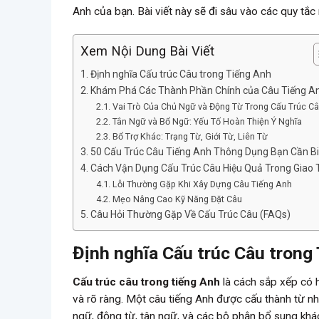
Anh của bạn. Bài viết này sẽ đi sâu vào các quy tắ
Xem Nội Dung Bài Viết
Định nghĩa Cấu trúc Câu trong Tiếng Anh
Khám Phá Các Thành Phần Chính của Câu Tiếng A
Vai Trò Của Chủ Ngữ và Động Từ Trong Cấu Trúc C
Tân Ngữ và Bổ Ngữ: Yếu Tố Hoàn Thiện Ý Nghĩa
Bổ Trợ Khác: Trạng Từ, Giới Từ, Liên Từ
50 Cấu Trúc Câu Tiếng Anh Thông Dụng Bạn Cần Bi
Cách Vận Dụng Cấu Trúc Câu Hiệu Quả Trong Giao 
Lỗi Thường Gặp Khi Xây Dựng Câu Tiếng Anh
Mẹo Nâng Cao Kỹ Năng Đặt Câu
Câu Hỏi Thường Gặp Về Cấu Trúc Câu (FAQs)
Định nghĩa Cấu trúc Câu trong
Cấu trúc câu trong tiếng Anh
là cách sắp xếp có 
và rõ ràng. Một câu tiếng Anh được cấu thành từ n
ngữ, động từ, tân ngữ, và các bộ phận bổ sung khác.