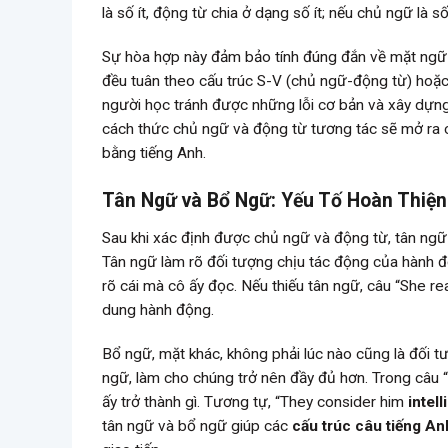
là số ít, động từ chia ở dạng số ít; nếu chủ ngữ là 
Sự hòa hợp này đảm bảo tính đúng đắn về mặt ngữ 
đều tuân theo cấu trúc S-V (chủ ngữ-động từ) hoặc
người học tránh được những lỗi cơ bản và xây dựng
cách thức chủ ngữ và động từ tương tác sẽ mở ra cá
bằng tiếng Anh.
Tân Ngữ và Bổ Ngữ: Yếu Tố Hoàn Thiện
Sau khi xác định được chủ ngữ và động từ, tân ngữ 
Tân ngữ làm rõ đối tượng chịu tác động của hành đ
rõ cái mà cô ấy đọc. Nếu thiếu tân ngữ, câu “She r
dung hành động.
Bổ ngữ, mặt khác, không phải lúc nào cũng là đối 
ngữ, làm cho chúng trở nên đầy đủ hơn. Trong câ
ấy trở thành gì. Tương tự, “They consider him
intell
tân ngữ và bổ ngữ giúp các
cấu trúc câu tiếng An