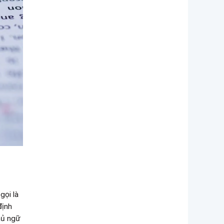
gọi là
định
hủ ngữ