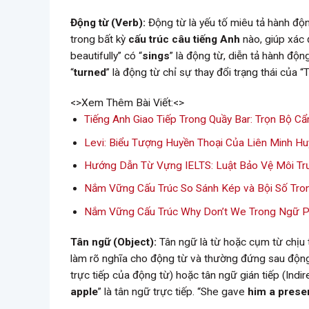
Động từ (Verb):
Động từ là yếu tố miêu tả hành độn
trong bất kỳ
cấu trúc câu tiếng Anh
nào, giúp xác 
beautifully” có “
sings
” là động từ, diễn tả hành độn
“
turned
” là động từ chỉ sự thay đổi trạng thái của “
<>Xem Thêm Bài Viết:<>
Tiếng Anh Giao Tiếp Trong Quầy Bar: Trọn Bộ C
Levi: Biểu Tượng Huyền Thoại Của Liên Minh Hu
Hướng Dẫn Từ Vựng IELTS: Luật Bảo Vệ Môi T
Nắm Vững Cấu Trúc So Sánh Kép và Bội Số Tro
Nắm Vững Cấu Trúc Why Don’t We Trong Ngữ P
Tân ngữ (Object):
Tân ngữ là từ hoặc cụm từ chịu 
làm rõ nghĩa cho động từ và thường đứng sau động t
trực tiếp của động từ) hoặc tân ngữ gián tiếp (Indir
apple
” là tân ngữ trực tiếp. “She gave
him a prese