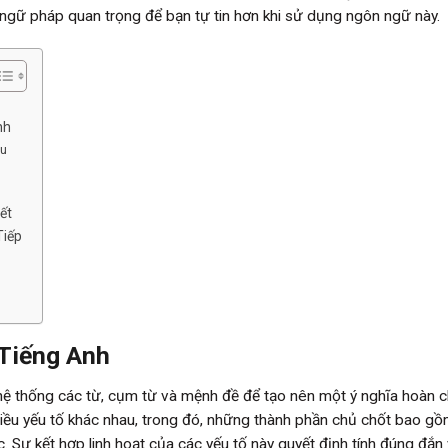
c ngữ pháp quan trọng để bạn tự tin hơn khi sử dụng ngôn ngữ này.
nh
âu
ết
Tiếp
 Tiếng Anh
hệ thống các từ, cụm từ và mệnh đề để tạo nên một ý nghĩa hoàn c
hiều yếu tố khác nhau, trong đó, những thành phần chủ chốt bao g
 Sự kết hợp linh hoạt của các yếu tố này quyết định tính đúng đắn 