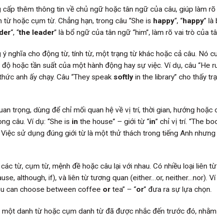
 cấp thêm thông tin về chủ ngữ hoặc tân ngữ của câu, giúp làm rõ
nh từ hoặc cụm từ. Chẳng hạn, trong câu “She is
happy
“, “
happy
” là
ader
“, “
the leader
” là bổ ngữ của tân ngữ “him”, làm rõ vai trò của t
ý nghĩa cho động từ, tính từ, một trạng từ khác hoặc cả câu. Nó c
c độ hoặc tần suất của một hành động hay sự việc. Ví dụ, câu “He r
 thức anh ấy chạy. Câu “They speak
softly
in the library” cho thấy tr
uan trọng, dùng để chỉ mối quan hệ về vị trí, thời gian, hướng hoặc
ng câu. Ví dụ: “She is
in
the house” – giới từ “
in
” chỉ vị trí. “The bo
h. Việc sử dụng đúng giới từ là một thử thách trong tiếng Anh nhưng 
các từ, cụm từ, mệnh đề hoặc câu lại với nhau. Có nhiều loại liên t
use, although, if), và liên từ tương quan (either…or, neither…nor). Ví 
 “You can choose between coffee
or
tea” – “
or
” đưa ra sự lựa chọn.
ho một danh từ hoặc cụm danh từ đã được nhắc đến trước đó, nhằm