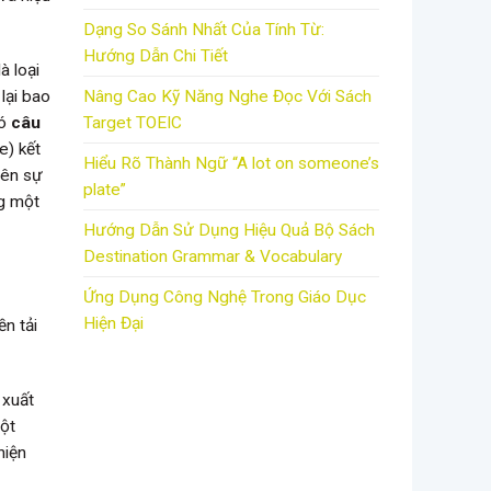
Dạng So Sánh Nhất Của Tính Từ:
Hướng Dẫn Chi Tiết
à loại
Nâng Cao Kỹ Năng Nghe Đọc Với Sách
lại bao
Target TOEIC
có
câu
) kết
Hiểu Rõ Thành Ngữ “A lot on someone’s
nên sự
plate”
ng một
Hướng Dẫn Sử Dụng Hiệu Quả Bộ Sách
Destination Grammar & Vocabulary
Ứng Dụng Công Nghệ Trong Giáo Dục
Hiện Đại
n tải
 xuất
một
hiện