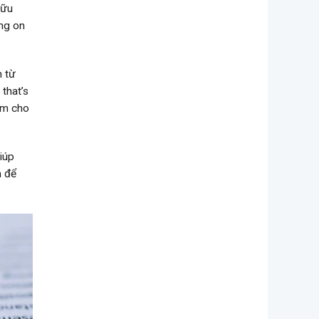
hữu
ing on
n từ
, that’s
cảm cho
iúp
n để