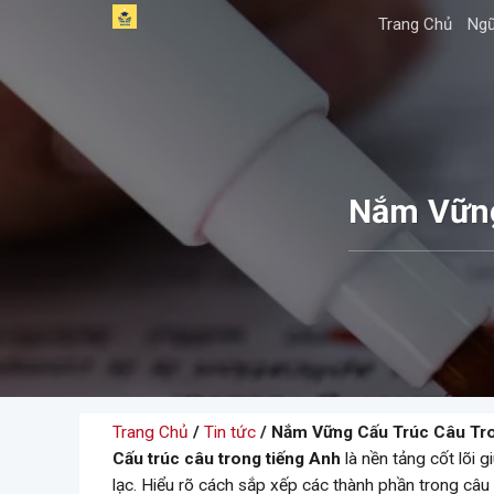
Skip
Trang Chủ
Ngữ
to
content
Nắm Vững
Trang Chủ
/
Tin tức
/ Nắm Vững Cấu Trúc Câu Tro
Cấu trúc câu trong tiếng Anh
là nền tảng cốt lõi 
lạc. Hiểu rõ cách sắp xếp các thành phần trong câu 