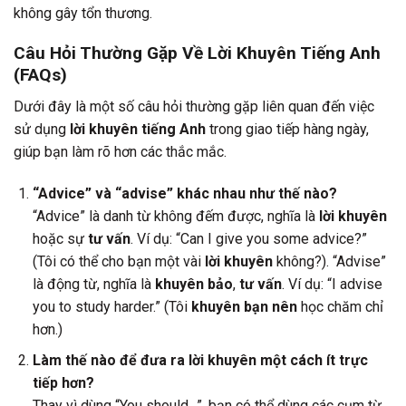
không gây tổn thương.
Câu Hỏi Thường Gặp Về Lời Khuyên Tiếng Anh
(FAQs)
Dưới đây là một số câu hỏi thường gặp liên quan đến việc
sử dụng
lời khuyên tiếng Anh
trong giao tiếp hàng ngày,
giúp bạn làm rõ hơn các thắc mắc.
“Advice” và “advise” khác nhau như thế nào?
“Advice” là danh từ không đếm được, nghĩa là
lời khuyên
hoặc sự
tư vấn
. Ví dụ: “Can I give you some advice?”
(Tôi có thể cho bạn một vài
lời khuyên
không?). “Advise”
là động từ, nghĩa là
khuyên bảo
,
tư vấn
. Ví dụ: “I advise
you to study harder.” (Tôi
khuyên bạn nên
học chăm chỉ
hơn.)
Làm thế nào để đưa ra lời khuyên một cách ít trực
tiếp hơn?
Thay vì dùng “You should…”, bạn có thể dùng các cụm từ