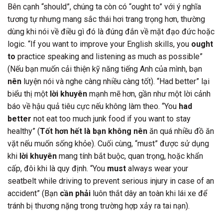
Bên cạnh “should”, chúng ta còn có “ought to” với ý nghĩa
tương tự nhưng mang sắc thái hơi trang trọng hơn, thường
dùng khi nói về điều gì đó là đúng đắn về mặt đạo đức hoặc
logic. “If you want to improve your English skills, you
ought
to
practice speaking and listening as much as possible”
(Nếu bạn muốn cải thiện kỹ năng tiếng Anh của mình, bạn
nên
luyện nói và nghe càng nhiều càng tốt). “Had better” lại
biểu thị một
lời khuyên
mạnh mẽ hơn, gần như một lời cảnh
báo về hậu quả tiêu cực nếu không làm theo. “You
had
better
not eat too much junk food if you want to stay
healthy” (
Tốt hơn hết là bạn không nên
ăn quá nhiều đồ ăn
vặt nếu muốn sống khỏe). Cuối cùng, “must” được sử dụng
khi
lời khuyên
mang tính bắt buộc, quan trọng, hoặc khẩn
cấp, đôi khi là quy định. “You
must
always wear your
seatbelt while driving to prevent serious injury in case of an
accident” (Bạn
cần phải
luôn thắt dây an toàn khi lái xe để
tránh bị thương nặng trong trường hợp xảy ra tai nạn).