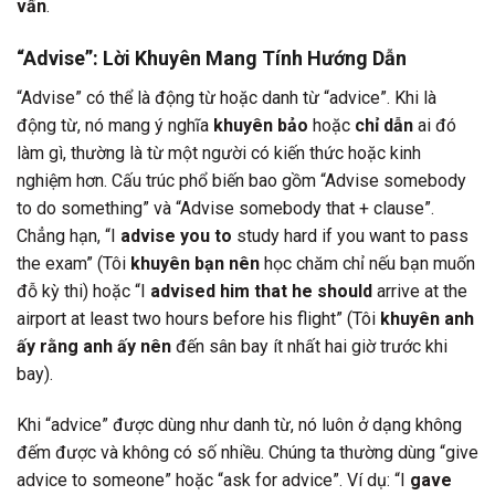
vấn
.
“Advise”: Lời Khuyên Mang Tính Hướng Dẫn
“Advise” có thể là động từ hoặc danh từ “advice”. Khi là
động từ, nó mang ý nghĩa
khuyên bảo
hoặc
chỉ dẫn
ai đó
làm gì, thường là từ một người có kiến thức hoặc kinh
nghiệm hơn. Cấu trúc phổ biến bao gồm “Advise somebody
to do something” và “Advise somebody that + clause”.
Chẳng hạn, “I
advise you to
study hard if you want to pass
the exam” (Tôi
khuyên bạn nên
học chăm chỉ nếu bạn muốn
đỗ kỳ thi) hoặc “I
advised him that he should
arrive at the
airport at least two hours before his flight” (Tôi
khuyên anh
ấy rằng anh ấy nên
đến sân bay ít nhất hai giờ trước khi
bay).
Khi “advice” được dùng như danh từ, nó luôn ở dạng không
đếm được và không có số nhiều. Chúng ta thường dùng “give
advice to someone” hoặc “ask for advice”. Ví dụ: “I
gave