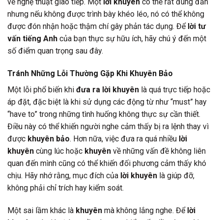
về nghệ thuật giao tiếp. Một
lời khuyên
có thể rất đúng đắn
nhưng nếu không được trình bày khéo léo, nó có thể không
được đón nhận hoặc thậm chí gây phản tác dụng. Để
lời tư
vấn tiếng Anh
của bạn thực sự hữu ích, hãy chú ý đến một
số điểm quan trọng sau đây.
Tránh Những Lỗi Thường Gặp Khi Khuyên Bảo
Một lỗi phổ biến khi
đưa ra lời khuyên
là quá trực tiếp hoặc
áp đặt, đặc biệt là khi sử dụng các động từ như “must” hay
“have to” trong những tình huống không thực sự cần thiết.
Điều này có thể khiến người nghe cảm thấy bị ra lệnh thay vì
được
khuyên bảo
. Hơn nữa, việc đưa ra quá nhiều
lời
khuyên
cùng lúc hoặc
khuyên
về những vấn đề không liên
quan đến mình cũng có thể khiến đối phương cảm thấy khó
chịu. Hãy nhớ rằng, mục đích của
lời khuyên
là giúp đỡ,
không phải chỉ trích hay kiểm soát.
Một sai lầm khác là
khuyên
mà không lắng nghe. Để
lời