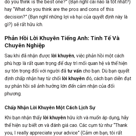
do you think is the best one?” (Bạn nghĩ cái nào là tốt nhất?)
hay “What do you think are the pros and cons of this
decision?” (Bạn nghĩ những lợi và hại của quyết định này là
gì?) sẽ rất hữu ích.
Phản Hồi Lời Khuyên Tiếng Anh: Tinh Tế Và
Chuyên Nghiệp
Sau khi đã nhận được
lời khuyên
, việc phản hồi một cách
phù hợp là rất quan trọng để duy trì mối quan hệ và thể hiện
sự tôn trọng đối với người đã
tư vấn
cho bạn. Dù bạn quyết
định chấp nhận hay từ chối
lời khuyên
đó, cách bạn diễn đạt
sự phản hồi sẽ ảnh hưởng lớn đến cảm nhận của đối
phương.
Chấp Nhận Lời Khuyên Một Cách Lịch Sự
Khi bạn nhận thấy
lời khuyên
hữu ích và muốn áp dụng, hãy
thể hiện sự biết ơn và đánh giá cao. Các cụm từ như “Thank
you, I really appreciate your advice” (Cảm ơn bạn, tôi rất