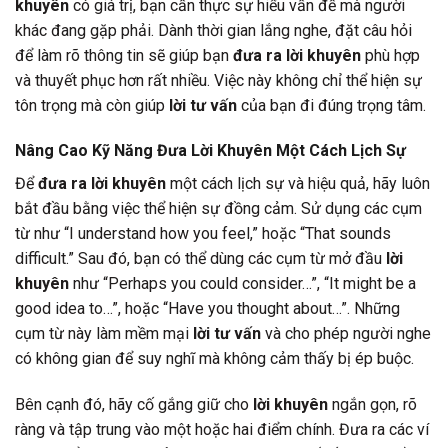
khuyên
có giá trị, bạn cần thực sự hiểu vấn đề mà người
khác đang gặp phải. Dành thời gian lắng nghe, đặt câu hỏi
để làm rõ thông tin sẽ giúp bạn
đưa ra lời khuyên
phù hợp
và thuyết phục hơn rất nhiều. Việc này không chỉ thể hiện sự
tôn trọng mà còn giúp
lời tư vấn
của bạn đi đúng trọng tâm.
Nâng Cao Kỹ Năng Đưa Lời Khuyên Một Cách Lịch Sự
Để
đưa ra lời khuyên
một cách lịch sự và hiệu quả, hãy luôn
bắt đầu bằng việc thể hiện sự đồng cảm. Sử dụng các cụm
từ như “I understand how you feel,” hoặc “That sounds
difficult.” Sau đó, bạn có thể dùng các cụm từ mở đầu
lời
khuyên
như “Perhaps you could consider…”, “It might be a
good idea to…”, hoặc “Have you thought about…”. Những
cụm từ này làm mềm mại
lời tư vấn
và cho phép người nghe
có không gian để suy nghĩ mà không cảm thấy bị ép buộc.
Bên cạnh đó, hãy cố gắng giữ cho
lời khuyên
ngắn gọn, rõ
ràng và tập trung vào một hoặc hai điểm chính. Đưa ra các ví