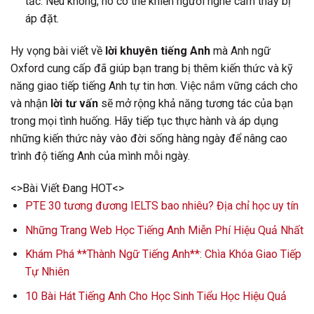
tắc. Nếu không, nó có thể khiến người nghe cảm thấy bị
áp đặt.
Hy vọng bài viết về
lời khuyên tiếng Anh
mà Anh ngữ
Oxford cung cấp đã giúp bạn trang bị thêm kiến thức và kỹ
năng giao tiếp tiếng Anh tự tin hơn. Việc nắm vững cách cho
và nhận
lời tư vấn
sẽ mở rộng khả năng tương tác của bạn
trong mọi tình huống. Hãy tiếp tục thực hành và áp dụng
những kiến thức này vào đời sống hàng ngày để nâng cao
trình độ tiếng Anh của mình mỗi ngày.
<>Bài Viết Đang HOT<>
PTE 30 tương đương IELTS bao nhiêu? Địa chỉ học uy tín
Những Trang Web Học Tiếng Anh Miễn Phí Hiệu Quả Nhất
Khám Phá **Thành Ngữ Tiếng Anh**: Chìa Khóa Giao Tiếp
Tự Nhiên
10 Bài Hát Tiếng Anh Cho Học Sinh Tiểu Học Hiệu Quả