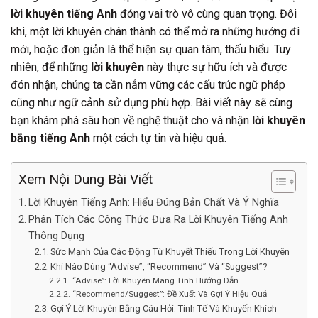
lời khuyên tiếng Anh
đóng vai trò vô cùng quan trọng. Đôi
khi, một lời khuyên chân thành có thể mở ra những hướng đi
mới, hoặc đơn giản là thể hiện sự quan tâm, thấu hiểu. Tuy
nhiên, để những
lời khuyên
này thực sự hữu ích và được
đón nhận, chúng ta cần nắm vững các cấu trúc ngữ pháp
cũng như ngữ cảnh sử dụng phù hợp. Bài viết này sẽ cùng
bạn khám phá sâu hơn về nghệ thuật cho và nhận
lời khuyên
bằng tiếng Anh
một cách tự tin và hiệu quả.
Xem Nội Dung Bài Viết
Lời Khuyên Tiếng Anh: Hiểu Đúng Bản Chất Và Ý Nghĩa
Phân Tích Các Công Thức Đưa Ra Lời Khuyên Tiếng Anh
Thông Dụng
Sức Mạnh Của Các Động Từ Khuyết Thiếu Trong Lời Khuyên
Khi Nào Dùng “Advise”, “Recommend” Và “Suggest”?
“Advise”: Lời Khuyên Mang Tính Hướng Dẫn
“Recommend/Suggest”: Đề Xuất Và Gợi Ý Hiệu Quả
Gợi Ý Lời Khuyên Bằng Câu Hỏi: Tinh Tế Và Khuyến Khích