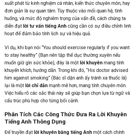
xuất phát từ kinh nghiệm cá nhân, kiến thức chuyên môn, hay
đơn giản là sự quan tâm. Tùy thuộc vào mối quan hệ, tình
huống, và mức độ nghiêm trọng của vấn đề, cách chúng ta
diễn đạt
lời tư vấn tiếng Anh
cũng cần có sự điều chỉnh linh
hoạt để đảm bảo tính lịch sự và hiệu quả.
Ví dụ, khi bạn nói “You should exercise regularly if you want
to stay healthy” (Bạn nên tập thể dục thường xuyên nếu
muốn giữ gìn sức khỏe), đây là một
lời khuyên
mang tính
khuyến khích, hướng dẫn. Trong khi đó, “His doctor advised
him against smoking” (Bác sĩ dặn anh ấy tránh xa thuốc lá)
lại là một
lời chỉ dẫn
mạnh mẽ hơn, mang tính chuyên môn.
Việc hiểu rõ các sắc thái này sẽ giúp bạn chọn lựa từ ngữ và
cấu trúc phù hợp cho từng bối cảnh.
Phân Tích Các Công Thức Đưa Ra Lời Khuyên
Tiếng Anh Thông Dụng
Để truyền đạt
lời khuyên bằng tiếng Anh
một cách chính