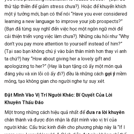
thử tập thiền để giảm stress chưa?). Hoặc để khuyến khích
một ý tưởng mới, bạn có thể nói “Have you ever considered
learning a new language to improve your job prospects?”
(Bạn đã từng suy nghĩ đến việc học một ngôn ngữ mới để
cải thiện triển vọng việc làm chưa?). Những câu hỏi như “Why
don’t you pay more attention to yourself instead of him?”
(Tại sao bạn không chú ý vào bản thân mình hơn thay vì anh
ta chứ?) hay “How about giving her a lovely gift and
apologizing to her?” (Hay là bạn tặng cô ấy một món quà
đáng yêu và xin lỗi cô ấy đi?) đều là những cách
gợi ý
mềm
mỏng, tạo không gian cho người nghe tự suy xét.
Đặt Mình Vào Vị Trí Người Khác: Bí Quyết Của Lời
Khuyên Thấu Đáo
Một trong những cách hiệu quả nhất để
đưa ra lời khuyên
chân thành và được đón nhận là đặt mình vào vị trí của
người khác. Cấu trúc kinh điển cho phương pháp này là “If I