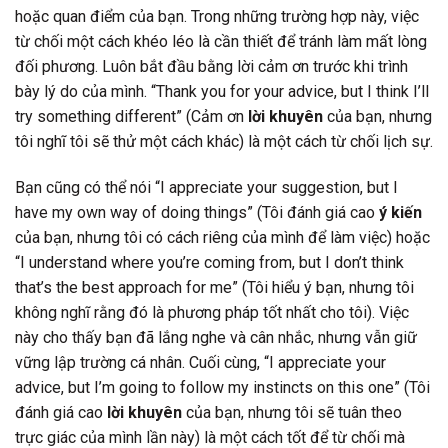
hoặc quan điểm của bạn. Trong những trường hợp này, việc
từ chối một cách khéo léo là cần thiết để tránh làm mất lòng
đối phương. Luôn bắt đầu bằng lời cảm ơn trước khi trình
bày lý do của mình. “Thank you for your advice, but I think I’ll
try something different” (Cảm ơn
lời khuyên
của bạn, nhưng
tôi nghĩ tôi sẽ thử một cách khác) là một cách từ chối lịch sự.
Bạn cũng có thể nói “I appreciate your suggestion, but I
have my own way of doing things” (Tôi đánh giá cao
ý kiến
của bạn, nhưng tôi có cách riêng của mình để làm việc) hoặc
“I understand where you’re coming from, but I don’t think
that’s the best approach for me” (Tôi hiểu ý bạn, nhưng tôi
không nghĩ rằng đó là phương pháp tốt nhất cho tôi). Việc
này cho thấy bạn đã lắng nghe và cân nhắc, nhưng vẫn giữ
vững lập trường cá nhân. Cuối cùng, “I appreciate your
advice, but I’m going to follow my instincts on this one” (Tôi
đánh giá cao
lời khuyên
của bạn, nhưng tôi sẽ tuân theo
trực giác của mình lần này) là một cách tốt để từ chối mà