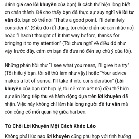
đánh giá cao
lời khuyên
của bạn) là cách thể hiện lòng biết
ơn chân thành. Để cho thấy bạn đã thực sự suy nghĩ về
lời tư
vấn
đó, bạn có thể nói “That’s a good point, I’ll definitely
consider it” (Điều đó rất đúng, tôi chắc chắn sẽ cân nhắc nó)
hoặc “I hadn’t thought of it that way before, thanks for
bringing it to my attention” (Tôi chưa nghĩ về điều đó như
vậy trước đây, cảm ơn bạn đã đưa nó đến sự chú ý của tôi).
Những phản hồi như “I see what you mean, I’ll give it a try”
(Tôi hiểu ý bạn, tôi sẽ thử làm như vậy) hoặc “Your advice
makes a lot of sense, I’ll take it into consideration” (
Lời
khuyên
của bạn rất hợp lý, tôi sẽ xem xét nó) đều thể hiện
sự sẵn lòng tiếp thu và hành động dựa trên
lời khuyên
đã
nhận. Việc này không chỉ làm hài lòng người đã
tư vấn
mà
còn củng cố mối quan hệ giữa hai bên.
Từ Chối Lời Khuyên Một Cách Khéo Léo
Không phải lúc nào
lời khuyên
cũng phù hợp với tình huống