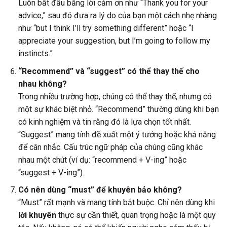
Luôn bắt đầu bằng lời cảm ơn như “Thank you for your
advice,” sau đó đưa ra lý do của bạn một cách nhẹ nhàng
như “but I think I’ll try something different” hoặc “I
appreciate your suggestion, but I’m going to follow my
instincts.”
“Recommend” và “suggest” có thể thay thế cho
nhau không?
Trong nhiều trường hợp, chúng có thể thay thế, nhưng có
một sự khác biệt nhỏ. “Recommend” thường dùng khi bạn
có kinh nghiệm và tin rằng đó là lựa chọn tốt nhất.
“Suggest” mang tính đề xuất một ý tưởng hoặc khả năng
để cân nhắc. Cấu trúc ngữ pháp của chúng cũng khác
nhau một chút (ví dụ: “recommend + V-ing” hoặc
“suggest + V-ing”).
Có nên dùng “must” để khuyên bảo không?
“Must” rất mạnh và mang tính bắt buộc. Chỉ nên dùng khi
lời khuyên
thực sự cần thiết, quan trọng hoặc là một quy