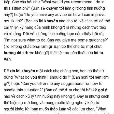
tiếp. Các câu hỏi như “What would you recommend I do in
this situation?” (Bạn sẽ khuyên tôi làm gì trong tình huống
này?) hoặc “Do you have any advice on how I can improve
my skills?” (Bạn có
lời khuyên
nào cho tôi về cách tôi có thể
cải thiện kỹ năng của mình không?) là những cách trực tiếp
và rõ ràng. Đối với những tình huống bạn cảm thấy bối rối,
“I’m not sure what to do. Can you give me some guidance?”
(Tôi không chắc phải làm gì. Bạn có thể cho tôi một chút
hướng dẫn
được không?) thể hiện sự cần thiết của
lời tư
vấn
.
Để
xin lời khuyên
một cách nhẹ nhàng hơn, bạn có thể sử
dụng “What do you think I should do?” (Bạn nghĩ tôi nên làm
gì?) hoặc “Can you offer me any suggestions for how to
handle this situation?” (Bạn có thể đưa cho tôi bất kỳ
gợi ý
nào về cách xử lý tình huống này không?). Đây là những cách
thể hiện sự mở lòng và mong muốn lắng nghe ý kiến từ
người khác. Khi bạn muốn thảo luận về các lựa chọn, “What