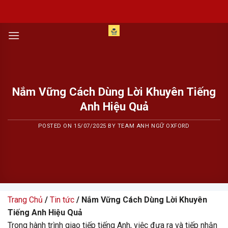
Skip
to
content
Nắm Vững Cách Dùng Lời Khuyên Tiếng
Anh Hiệu Quả
POSTED ON
15/07/2025
BY
TEAM ANH NGỮ OXFORD
Trang Chủ
/
Tin tức
/ Nắm Vững Cách Dùng Lời Khuyên
Tiếng Anh Hiệu Quả
Trong hành trình giao tiếp tiếng Anh, việc đưa ra và tiếp nhận