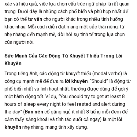
xác và hiệu quả, việc lựa chọn cấu trúc ngữ pháp là rất quan
trọng. Dưới đây là những cách phổ biến và phù hợp nhất để
bạn có thể
tư vấn
cho người khác trong nhiều tình huống
khác nhau. Mỗi cách diễn đạt mang một sắc thái riêng, từ
nhẹ nhàng đến mạnh mẽ, đòi hỏi sự tinh tế trong lựa chọn
của người nói.
Sức Mạnh Của Các Động Từ Khuyết Thiếu Trong Lời
Khuyên
Trong tiếng Anh, các động từ khuyết thiếu (modal verbs) là
công cụ mạnh mẽ để đưa ra
lời khuyên
. “Should” là động từ
phổ biến nhất và linh hoạt nhất, thường được dùng để gợi ý
một hành động tốt. Ví dụ, “You should try to get at least 8
hours of sleep every night to feel rested and alert during
the day” (
Bạn nên
cố gắng ngủ ít nhất 8 tiếng mỗi đêm để
cảm thấy sảng khoái và tỉnh táo suốt cả ngày) là một
lời
khuyên
nhẹ nhàng, mang tính xây dựng.