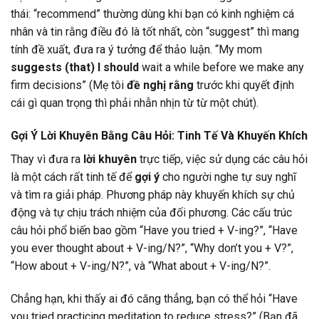
thái: “recommend” thường dùng khi bạn có kinh nghiệm cá
nhân và tin rằng điều đó là tốt nhất, còn “suggest” thì mang
tính đề xuất, đưa ra ý tưởng để thảo luận. “My mom
suggests (that) I should
wait a while before we make any
firm decisions” (Mẹ tôi
đề nghị rằng
trước khi quyết định
cái gì quan trọng thì phải nhẫn nhịn từ từ một chút).
Gợi Ý Lời Khuyên Bằng Câu Hỏi: Tinh Tế Và Khuyến Khích
Thay vì đưa ra
lời khuyên
trực tiếp, việc sử dụng các câu hỏi
là một cách rất tinh tế để
gợi ý
cho người nghe tự suy nghĩ
và tìm ra giải pháp. Phương pháp này khuyến khích sự chủ
động và tự chịu trách nhiệm của đối phương. Các cấu trúc
câu hỏi phổ biến bao gồm “Have you tried + V-ing?”, “Have
you ever thought about + V-ing/N?”, “Why don’t you + V?”,
“How about + V-ing/N?”, và “What about + V-ing/N?”.
Chẳng hạn, khi thấy ai đó căng thẳng, bạn có thể hỏi “Have
you tried practicing meditation to reduce stress?” (Bạn đã