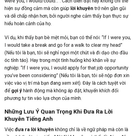
were you, I would/could…”. Cách diễn đạt này không chỉ thể
hiện sự đồng cảm mà còn giúp
lời khuyên
trở nên gần gũi
và dễ chấp nhận hơn, bởi người nghe cảm thấy bạn thực sự
hiểu hoàn cảnh của họ.
Ví dụ, khi thấy bạn bè mệt mỏi, bạn có thể nói: “If I were you,
I would take a break and go for a walk to clear my head”
(Nếu tôi là bạn, tôi sẽ nghỉ ngơi một chút và đi dạo cho đầu
óc tỉnh táo). Hay trong một tình huống khó khăn về sự
nghiệp: “If I were you, I would apply for that job opportunity
you’ve been considering” (Nếu tôi là bạn, tôi sẽ nộp đơn xin
việc vào vị trí mà bạn đang xem xét). Đây là cách tuyệt vời
để
gợi ý
hành động mà không áp đặt, khuyến khích đối
phương tự tin vào lựa chọn của mình.
Những Lưu Ý Quan Trọng Khi Đưa Ra Lời
Khuyên Tiếng Anh
Việc
đưa ra lời khuyên
không chỉ là về ngữ pháp mà còn là