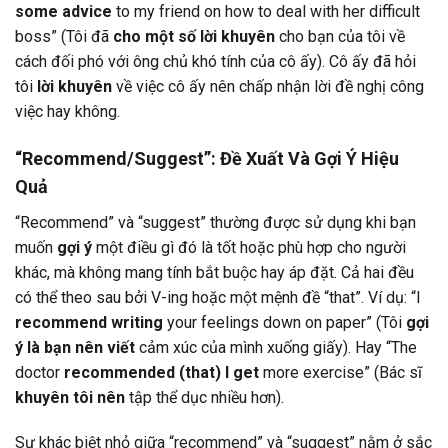
some advice
to my friend on how to deal with her difficult
boss” (Tôi đã
cho một số lời khuyên
cho bạn của tôi về
cách đối phó với ông chủ khó tính của cô ấy). Cô ấy đã hỏi
tôi
lời khuyên
về việc cô ấy nên chấp nhận lời đề nghị công
việc hay không.
“Recommend/Suggest”: Đề Xuất Và Gợi Ý Hiệu
Quả
“Recommend” và “suggest” thường được sử dụng khi bạn
muốn
gợi ý
một điều gì đó là tốt hoặc phù hợp cho người
khác, mà không mang tính bắt buộc hay áp đặt. Cả hai đều
có thể theo sau bởi V-ing hoặc một mệnh đề “that”. Ví dụ: “I
recommend writing
your feelings down on paper” (Tôi
gợi
ý là bạn nên viết
cảm xúc của mình xuống giấy). Hay “The
doctor
recommended (that) I get
more exercise” (Bác sĩ
khuyên tôi nên
tập thể dục nhiều hơn).
Sự khác biệt nhỏ giữa “recommend” và “suggest” nằm ở sắc