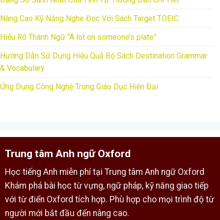
Nâng Cao Kỹ Năng Nghe Đọc Với Sách Target TOEIC
Hiểu Rõ Thành Ngữ “A lot on someone’s plate”
Hướng Dẫn Sử Dụng Hiệu Quả Bộ Sách Destination Grammar
& Vocabulary
Ứng Dụng Công Nghệ Trong Giáo Dục Hiện Đại
Trung tâm Anh ngữ Oxford
Học tiếng Anh miễn phí tại Trung tâm Anh ngữ Oxford
Khám phá bài học từ vựng, ngữ pháp, kỹ năng giao tiếp
với từ điển Oxford tích hợp. Phù hợp cho mọi trình độ từ
người mới bắt đầu đến nâng cao.