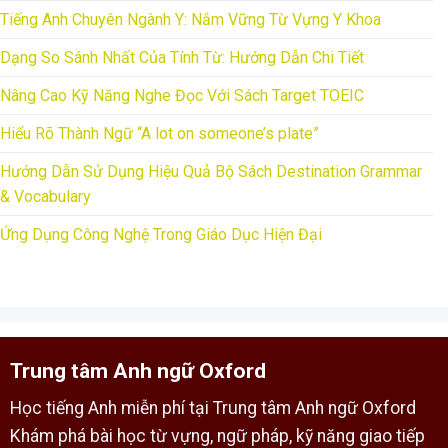
Tiếng Anh Chuyên Ngành Y: Nắm Vững Từ Vựng Y Khoa
Dạng So Sánh Nhất Của Tính Từ: Hướng Dẫn Chi Tiết
Nâng Cao Kỹ Năng Nghe Đọc Với Sách Target TOEIC
Hiểu Rõ Thành Ngữ “A lot on someone’s plate”
Hướng Dẫn Sử Dụng Hiệu Quả Bộ Sách Destination Grammar
& Vocabulary
Ứng Dụng Công Nghệ Trong Giáo Dục Hiện Đại
Trung tâm Anh ngữ Oxford
Học tiếng Anh miễn phí tại Trung tâm Anh ngữ Oxford
Khám phá bài học từ vựng, ngữ pháp, kỹ năng giao tiếp