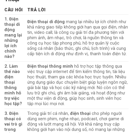
CÂU HỎI
TRẢ LỜI
1. Điện
Điện thoại di động
mang lại nhiều lợi ích chính như
thoại di
khả năng giao tiếp không giới hạn qua gọi điện, nhắn
động
tin, video call; là công cụ giải trí đa phương tiện với
mang lại
phim ảnh, âm nhạc, trò chơi; là nguồn thông tin và
những
công cụ học tập phong phú; hỗ trợ quản lý cuộc
lợi ích
sống cá nhân (báo thức, ghi chú, lịch trình) và cung
chính
cấp tiện ích di động như định vị, thanh toán điện tử.
nào?
2. Làm
Điện thoại thông minh
hỗ trợ học tập thông qua
thế nào
việc truy cập internet để tìm kiếm thông tin, tài liệu
điện
học thuật, tham gia các khóa học trực tuyến. Nhiều
thoại
ứng dụng giáo dục chuyên biệt giúp luyện ngôn ngữ,
thông
giải bài tập và học các kỹ năng mới. Nó còn có thể
minh hỗ
lưu trữ ghi chú, ghi âm bài giảng, và hoạt động như
trợ việc
một thư viện di động, giúp học sinh, sinh viên học
học tập?
tập mọi lúc mọi nơi.
3. Điện
Trong giải trí cá nhân,
điện thoại
cho phép người
thoại có
dùng xem phim, nghe nhạc, podcast, chơi game di
vai trò gì
động và lướt mạng xã hội. Với khả năng truy cập
trong
không giới hạn vào nội dung số, nó mang lại những