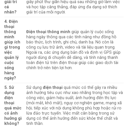
giải trí
giây phút thư giãn hiệu quả sau những giờ làm việc
cá
và học tập căng thẳng, đáp ứng đa dạng sở thích
nhân?
giải trí của mỗi người.
4. Điện
thoại
thông
Điện thoại thông minh
giúp quản lý cuộc sống
minh
hàng ngày thông qua các tính năng như đồng hồ
giúp ích
báo thức, lịch trình, ghi chú, danh bạ. Nó còn là
gì trong
công cụ lưu trữ ảnh, video và tài liệu quan trọng.
việc
Ngoài ra, các ứng dụng bản đồ và định vị GPS giúp
quản lý
người dùng di chuyển dễ dàng, và tính năng thanh
cuộc
toán điện tử trên điện thoại giúp các giao dịch tài
sống
chính trở nên tiện lợi hơn.
hàng
ngày?
5. Sử
Sử dụng
điện thoại
quá mức có thể gây ra nhiều
dụng
ảnh hưởng tiêu cực như xao nhãng trong học tập và
điện
công việc, giảm hiệu suất; ảnh hưởng đến thị lực
thoại
(mỏi mắt, khô mắt); nguy cơ nghiện game, mạng xã
quá mức
hội; tiếp xúc với nội dung không phù hợp hoặc rủi ro
có ảnh
lừa đảo trực tuyến. Việc mất cân bằng trong sử
hưởng gì
dụng có thể ảnh hưởng đến sức khỏe thể chất và
không?
tinh thần.