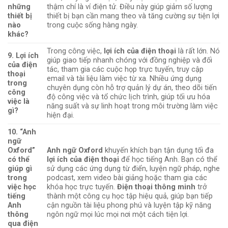
những
thậm chí là ví điện tử. Điều này giúp giảm số lượng
thiết bị
thiết bị bạn cần mang theo và tăng cường sự tiện lợi
nào
trong cuộc sống hàng ngày.
khác?
Trong công việc,
lợi ích của điện thoại
là rất lớn. Nó
9. Lợi ích
giúp giao tiếp nhanh chóng với đồng nghiệp và đối
của điện
tác, tham gia các cuộc họp trực tuyến, truy cập
thoại
email và tài liệu làm việc từ xa. Nhiều ứng dụng
trong
chuyên dụng còn hỗ trợ quản lý dự án, theo dõi tiến
công
độ công việc và tổ chức lịch trình, giúp tối ưu hóa
việc là
năng suất và sự linh hoạt trong môi trường làm việc
gì?
hiện đại.
10. “Anh
ngữ
Oxford”
Anh ngữ Oxford
khuyến khích bạn tận dụng tối đa
có thể
lợi ích của điện thoại
để học tiếng Anh. Bạn có thể
giúp gì
sử dụng các ứng dụng từ điển, luyện ngữ pháp, nghe
trong
podcast, xem video bài giảng hoặc tham gia các
việc học
khóa học trực tuyến.
Điện thoại thông minh
trở
tiếng
thành một công cụ học tập hiệu quả, giúp bạn tiếp
Anh
cận nguồn tài liệu phong phú và luyện tập kỹ năng
thông
ngôn ngữ mọi lúc mọi nơi một cách tiện lợi.
qua điện