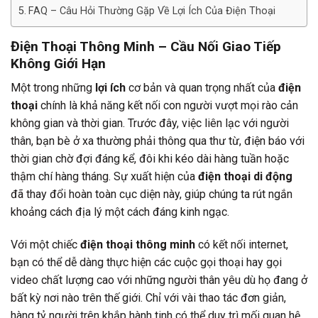
FAQ – Câu Hỏi Thường Gặp Về Lợi Ích Của Điện Thoại
Điện Thoại Thông Minh – Cầu Nối Giao Tiếp
Không Giới Hạn
Một trong những
lợi ích
cơ bản và quan trọng nhất của
điện
thoại
chính là khả năng kết nối con người vượt mọi rào cản
không gian và thời gian. Trước đây, việc liên lạc với người
thân, bạn bè ở xa thường phải thông qua thư từ, điện báo với
thời gian chờ đợi đáng kể, đôi khi kéo dài hàng tuần hoặc
thậm chí hàng tháng. Sự xuất hiện của
điện thoại di động
đã thay đổi hoàn toàn cục diện này, giúp chúng ta rút ngắn
khoảng cách địa lý một cách đáng kinh ngạc.
Với một chiếc
điện thoại thông minh
có kết nối internet,
bạn có thể dễ dàng thực hiện các cuộc gọi thoại hay gọi
video chất lượng cao với những người thân yêu dù họ đang ở
bất kỳ nơi nào trên thế giới. Chỉ với vài thao tác đơn giản,
hàng tỷ người trên khắp hành tinh có thể duy trì mối quan hệ,