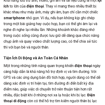
Khả năng lưu trữ ảnh, video, ghi âm và tài liệu cũng là một
lợi
ích
to lớn của
điện thoại
. Thay vì mang theo nhiều thiết bị
khác nhau như máy ảnh, máy ghi âm, bạn chỉ cần một chiếc
smartphone
nhỏ gọn. Ví dụ, nếu bạn không kịp ghi chép
trong một bài giảng hay cuộc họp, bạn có thể ghi âm lại và
nghe đi nghe lại nhiều lần. Những khoảnh khắc đáng nhớ
trong cuộc sống cũng được lưu giữ dễ dàng qua chức năng
chụp ảnh và quay video chất lượng cao, có thể chia sẻ tức
thì với bạn bè và người thân.
Tiện Ích Di Động và An Toàn Cá Nhân
Một trong những tính năng quan trọng khiến
điện thoại
ngày
càng hấp dẫn là khả năng hỗ trợ định vị và tìm đường. Với
GPS và các ứng dụng bản đồ tích hợp, người dùng có thể dễ
dàng xác định vị trí hiện tại, tìm đường đi đến bất kỳ địa
điểm nào, giúp việc di chuyển trở nên thuận tiện hơn rất
nhiều, đặc biệt khi ở những nơi xa lạ hoặc khi bị lạc.
Điện
thoại di động
còn có thể hỗ trợ tìm kiếm người thân bị lạc