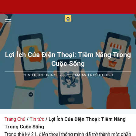
Skip
to
content
Lợi Ích Của Điện Thoại: Tiềm Năng Trong
Cuộc Sống
POSTED ON
18/07/2025
BY
TEAM ANH NGỮ OXFORD
Trang Chủ
/
Tin tức
/ Lợi Ích Của Điện Thoại: Tiềm Năng
Trong Cuộc Sống
Trong thế kỷ 21, điện thoại thông minh đã trở thành một phần