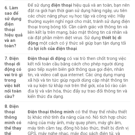
Để sử dụng
điện thoại
hiệu quả và an toàn, bạn nên
6. Làm
đặt ra giới hạn thời gian sử dụng hàng ngày, ưu tiên
sao để
các chức năng phục vụ học tập và công việc. Hãy
sử dụng
thường xuyên nghỉ ngơi cho mắt, tránh sử dụng điện
điện
thoại trong bóng tối. Cần cảnh giác với thông tin và
thoại
liên kết lạ trên mạng, bảo mật thông tin cá nhân và
hiệu quả
cài đặt phần mềm diệt virus. Sử dụng
thiết bị di
và an
động
một cách có ý thức sẽ giúp bạn tận dụng tối
toàn?
đa
lợi ích của điện thoại
.
7. Điện
Điện thoại di động
có vai trò then chốt trong việc
thoại di
kết nối toàn cầu bằng cách cho phép người dùng
động có
giao tiếp xuyên biên giới thông qua gọi điện, nhắn
vai trò gì
tin, và video call qua internet. Các ứng dụng mạng
trong
xã hội và tin tức giúp người dùng cập nhật thông tin
việc kết
và sự kiện từ khắp nơi trên thế giới, xóa bỏ rào cản
nối toàn
địa lý và văn hóa, thúc đẩy sự trao đổi thông tin và
cầu?
kiến thức đa dạng.
8. Điện
thoại
Điện thoại thông minh
có thể thay thế nhiều thiết
thông
bị khác nhờ tính đa năng của nó. Nó tích hợp chức
minh có
năng của máy ảnh, máy quay phim, máy ghi âm,
thể thay
máy tính cầm tay, đồng hồ báo thức, thiết bị định vị
thế
GPS, máy nghe nhạc, máy đọc sách điện tử, và