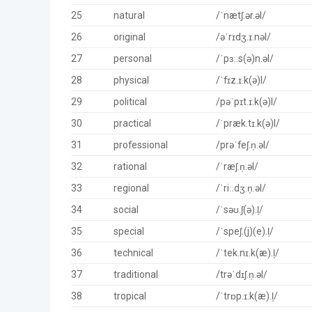
25
natural
/ˈnætʃ.ər.əl/
26
original
/əˈrɪdʒ.ɪ.nəl/
27
personal
/ˈpɜː.s(ə)n.əl/
28
physical
/ˈfɪz.ɪ.k(ə)l/
29
political
/pəˈpɪt.ɪ.k(ə)l/
30
practical
/ˈpræk.tɪ.k(ə)l/
31
professional
/prəˈfeʃ.n̩.əl/
32
rational
/ˈræʃ.n̩.əl/
33
regional
/ˈriː.dʒ.n̩.əl/
34
social
/ˈsəʊ.ʃ(ə).l̩/
35
special
/ˈspeʃ.(j)(e).l̩/
36
technical
/ˈtek.nɪ.k(æ).l̩/
37
traditional
/trəˈdɪʃ.n̩.əl/
38
tropical
/ˈtrɒp.ɪ.k(æ).l̩/