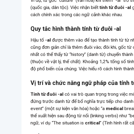
Ví dụ, từ gốc “culture” (văn hóa) khi thêm “-al” trở t
(quốc gia, dân tộc). Việc nhận biết
tính từ đuôi -al
g
cách chính xác trong các ngữ cảnh khác nhau.
Quy tắc hình thành tính từ đuôi -al
Hậu tố
-al
được thêm vào để tạo thành tính từ từ nhi
cũng đơn giản chỉ là thêm đuôi vào; đôi khi, gốc từ 
nhất có thể thấy từ “history” (danh từ) chuyển thành 
(thuộc về vật lý, thể chất). Khoảng 1,2% tổng số tín
độ phổ biến của chúng. Việc hiểu rõ cách hình thàn
Vị trí và chức năng ngữ pháp của tính t
Tính từ đuôi -al
có vai trò quan trọng trong việc m
đứng trước danh từ để bổ nghĩa trực tiếp cho danh 
event” (một sự kiện văn hóa) hoặc “a
medical
break
thể xuất hiện sau động từ nối (linking verbs) như “
ngữ, ví dụ “The situation is
critical
” (Tình hình rất 