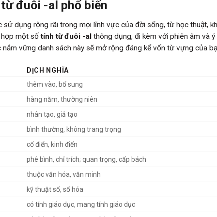
từ đuôi -al phổ biến
 sử dụng rộng rãi trong mọi lĩnh vực của đời sống, từ học thuật, k
g hợp một số
tính từ đuôi -al
thông dụng, đi kèm với phiên âm và ý
Việc nắm vững danh sách này sẽ mở rộng đáng kể vốn từ vựng của bạ
DỊCH NGHĨA
thêm vào, bổ sung
hàng năm, thường niên
nhân tạo, giả tạo
bình thường, không trang trọng
cổ điển, kinh điển
phê bình, chỉ trích; quan trọng, cấp bách
thuộc văn hóa, văn minh
kỹ thuật số, số hóa
có tính giáo dục, mang tính giáo dục