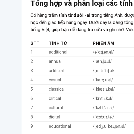
Tổng hợp và phân loại các tính 
Có hàng trăm
tính từ đuôi -al
trong tiếng Anh, được
học đến giao tiếp hàng ngày. Dưới đây là bảng tổn
tiếng Việt, giúp bạn dễ dàng tra cứu và ghi nhớ. 
STT
TÍNH TỪ
PHIÊN ÂM
1
additional
/əˈdɪʃ.ən.əl/
2
annual
/ˈæn.ju.əl/
3
artificial
/ˌɑː.tɪˈfɪʃ.əl/
4
casual
/ˈkæʒ.u.əl/
5
classical
/ˈklæs.ɪ.kəl/
6
critical
/ˈkrɪt.ɪ.kəl/
7
cultural
/ˈkʌl.tʃ.ər.əl/
8
digital
/ˈdɪdʒ.ɪ.təl/
9
educational
/ˌedʒ.uˈkeɪ.ʃən.əl/