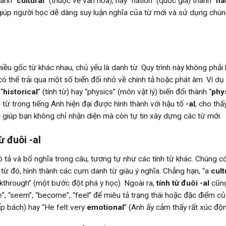
hành “
cultural
” (thuộc về văn hóa), hay “nation” (quốc gia) thành “
na
iúp người học dễ dàng suy luận nghĩa của từ mới và sử dụng chú
ều gốc từ khác nhau, chủ yếu là danh từ. Quy trình này không phải 
có thể trải qua một số biến đổi nhỏ về chính tả hoặc phát âm. Ví dụ
“
historical
” (tính từ) hay “physics” (môn vật lý) biến đổi thành “
phy
h từ trong tiếng Anh hiện đại được hình thành với hậu tố
-al
, cho th
h giúp bạn không chỉ nhận diện mà còn tự tin xây dựng các từ mới.
ừ đuôi -al
ô tả và bổ nghĩa trong câu, tương tự như các tính từ khác. Chúng c
từ đó, hình thành các cụm danh từ giàu ý nghĩa. Chẳng hạn, “a
cult
through” (một bước đột phá y học). Ngoài ra,
tính từ đuôi -al
cũn
be”, “seem”, “become”, “feel” để miêu tả trạng thái hoặc đặc điểm c
cấp bách) hay “He felt very
emotional
” (Anh ấy cảm thấy rất xúc độn