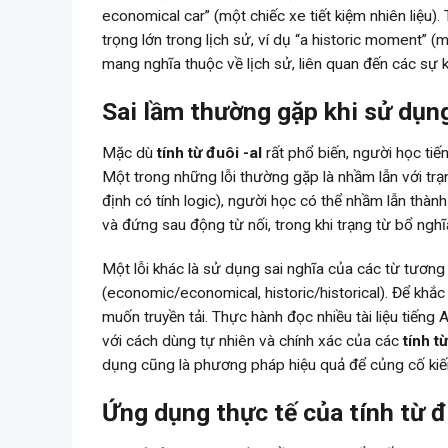
economical car” (một chiếc xe tiết kiệm nhiên liệu).
trọng lớn trong lịch sử, ví dụ “a historic moment” (m
mang nghĩa thuộc về lịch sử, liên quan đến các sự ki
Sai lầm thường gặp khi sử dụng
Mặc dù
tính từ đuôi -al
rất phổ biến, người học ti
Một trong những lỗi thường gặp là nhầm lẫn với trạng
định có tính logic), người học có thể nhầm lẫn thàn
và đứng sau động từ nối, trong khi trạng từ bổ nghĩ
Một lỗi khác là sử dụng sai nghĩa của các từ tương
(economic/economical, historic/historical). Để khắ
muốn truyền tải. Thực hành đọc nhiều tài liệu tiếng 
với cách dùng tự nhiên và chính xác của các
tính t
dụng cũng là phương pháp hiệu quả để củng cố kiến
Ứng dụng thực tế của tính từ đu