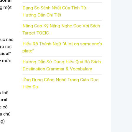
tional
”
ng một
Dạng So Sánh Nhất Của Tính Từ:
Hướng Dẫn Chi Tiết
Nâng Cao Kỹ Năng Nghe Đọc Với Sách
Target TOEIC
lúc nào
Hiểu Rõ Thành Ngữ “A lot on someone’s
 rõ nét
plate”
sical
”
ấy mức
Hướng Dẫn Sử Dụng Hiệu Quả Bộ Sách
Destination Grammar & Vocabulary
Ứng Dụng Công Nghệ Trong Giáo Dục
Hiện Đại
ó thể
ural
g có
ủa chủ
g).