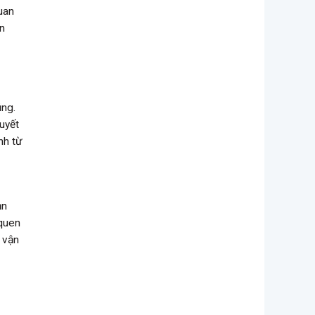
uan
ần
úng.
quyết
nh từ
ạn
 quen
p vận