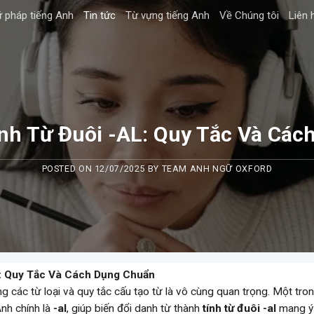
 pháp tiếng Anh
Tin tức
Từ vựng tiếng Anh
Về Chúng tôi
Liên 
nh Từ Đuôi -AL: Quy Tắc Và Các
POSTED ON
12/07/2025
BY
TEAM ANH NGỮ OXFORD
: Quy Tắc Và Cách Dụng Chuẩn
g các từ loại và quy tắc cấu tạo từ là vô cùng quan trọng. Một tro
Anh chính là
-al
, giúp biến đổi danh từ thành
tính từ đuôi -al
mang ý