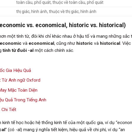
toàn cầu, phổ quát, thuộc về toàn cầu, phổ quát
thị giác, hình ảnh, thuộc về thị giác, hình ảnh
economic vs. economical, historic vs. historical)
hơn một tính từ, đôi khi chỉ khác nhau ở hậu tố và mang những sắc t
economic
và
economical
, cũng như
historic
và
historical
. Việc
ng
tính từ đuôi -al
một cách chính xác.
ốc Gia Hiệu Quả
t Từ Anh ngữ Oxford
May Mặc Toàn Diện
iệu Quả Trong Tiếng Anh
Chi Tiết
n kinh tế học hoặc hệ thống kinh tế của một quốc gia, ví dụ “econo
cal
” (có -al) mang ý nghĩa tiết kiệm, hiệu quả về chi phí, ví dụ “an