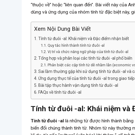
“thuộc về” hoặc “liên quan đến”. Bài viết này của A
dùng và ứng dụng của nhóm tính từ đặc biệt này, giú
Xem Nội Dung Bài Viết
Tính từ đuôi -al: Khái niệm và Đặc điểm nhận biết
Quy tắc hình thành tính từ đuôi -al
Vị trí và chức năng ngữ pháp của tính từ đuôi -al
Tổng hợp và phân loại các tính từ đuôi -al phổ biến
Phân biệt các cặp tính từ dễ nhầm lẫn (economic vs.
Sai lầm thường gặp khi sử dụng tính từ đuôi -al và 
Ứng dụng thực tế của tính từ đuôi -al trong giao tiếp
Bài tập thực hành vận dụng tính từ đuôi -al
FAQs về tính từ đuôi -al
Tính từ đuôi -al: Khái niệm và
Tính từ đuôi -al
là những từ được hình thành bằng
biến đổi chúng thành tính từ. Nhóm từ này thường ma