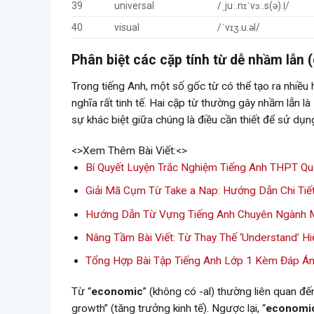
39
universal
/ˌjuː.nɪˈvɜː.s(ə).l̩/
40
visual
/ˈvɪʒ.u.əl/
Phân biệt các cặp tính từ dễ nhầm lẫn (
Trong tiếng Anh, một số gốc từ có thể tạo ra nhiều 
nghĩa rất tinh tế. Hai cặp từ thường gây nhầm lẫn là
sự khác biệt giữa chúng là điều cần thiết để sử dụ
<>Xem Thêm Bài Viết:<>
Bí Quyết Luyện Trắc Nghiệm Tiếng Anh THPT Qu
Giải Mã Cụm Từ Take a Nap: Hướng Dẫn Chi Tiế
Hướng Dẫn Từ Vựng Tiếng Anh Chuyên Ngành 
Nâng Tầm Bài Viết: Từ Thay Thế ‘Understand’ H
Tổng Hợp Bài Tập Tiếng Anh Lớp 1 Kèm Đáp Án 
Từ “
economic
” (không có -al) thường liên quan đế
growth” (tăng trưởng kinh tế). Ngược lại, “
economi