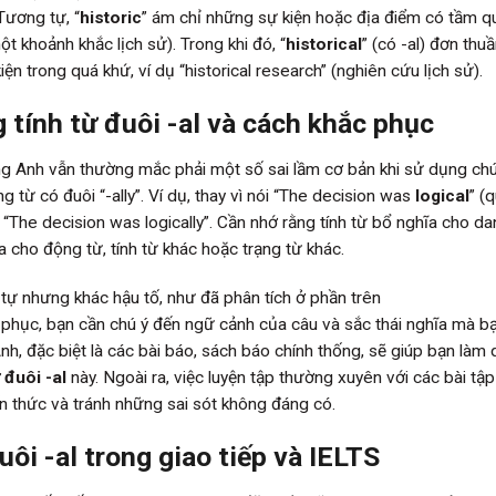
 Tương tự, “
historic
” ám chỉ những sự kiện hoặc địa điểm có tầm q
ột khoảnh khắc lịch sử). Trong khi đó, “
historical
” (có -al) đơn thu
ện trong quá khứ, ví dụ “historical research” (nghiên cứu lịch sử).
 tính từ đuôi -al và cách khắc phục
ếng Anh vẫn thường mắc phải một số sai lầm cơ bản khi sử dụng ch
 từ có đuôi “-ally”. Ví dụ, thay vì nói “The decision was
logical
” (
h “The decision was logically”. Cần nhớ rằng tính từ bổ nghĩa cho da
a cho động từ, tính từ khác hoặc trạng từ khác.
 tự nhưng khác hậu tố, như đã phân tích ở phần trên
c phục, bạn cần chú ý đến ngữ cảnh của câu và sắc thái nghĩa mà b
Anh, đặc biệt là các bài báo, sách báo chính thống, sẽ giúp bạn làm
ừ đuôi -al
này. Ngoài ra, việc luyện tập thường xuyên với các bài tậ
 thức và tránh những sai sót không đáng có.
ôi -al trong giao tiếp và IELTS