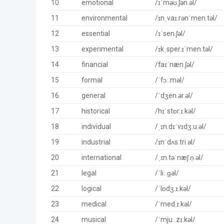
10
emotional
/ɪˈməʊ.ʃən.əl/
11
environmental
/ɪnˌvaɪ.rənˈmen.təl/
12
essential
/ɪˈsen.ʃəl/
13
experimental
/ɪkˌsper.ɪˈmen.təl/
14
financial
/faɪˈnæn.ʃəl/
15
formal
/ˈfɔː.məl/
16
general
/ˈdʒen.ər.əl/
17
historical
/hɪˈstɒr.ɪ.kəl/
18
individual
/ˌɪn.dɪˈvɪdʒ.u.əl/
19
industrial
/ɪnˈdʌs.tri.əl/
20
international
/ˌɪn.təˈnæʃ.n̩.əl/
21
legal
/ˈliː.ɡəl/
22
logical
/ˈlɒdʒ.ɪ.kəl/
23
medical
/ˈmed.ɪ.kəl/
24
musical
/ˈmjuː.zɪ.kəl/