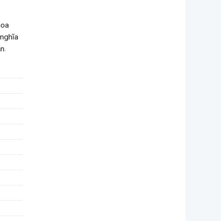
hoa
 nghĩa
n.