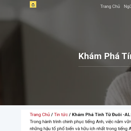
Skip
Trang Chủ
Ngữ
to
content
Khám Phá Tí
Trang Chủ
/
Tin tức
/ Khám Phá Tính Từ Đuôi -AL
Trong hành trình chinh phục tiếng Anh, việc nắm vữn
những hậu tố phổ biến và hữu ích nhất trong tiếng 