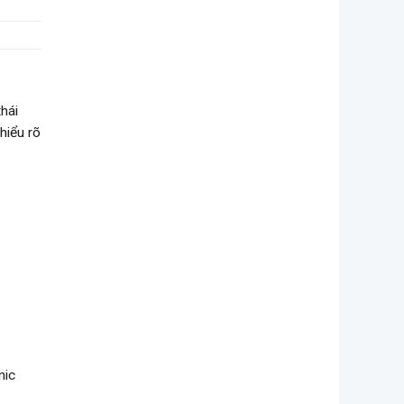
hái
 hiểu rõ
mic