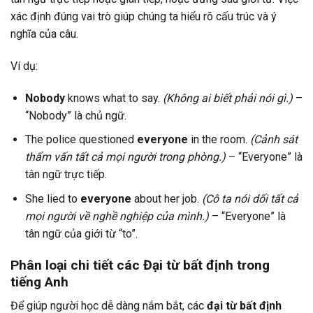
xác định đúng vai trò giúp chúng ta hiểu rõ cấu trúc và ý
nghĩa của câu.
Ví dụ:
Nobody
knows what to say.
(Không ai biết phải nói gì.)
–
“Nobody” là chủ ngữ.
The police questioned
everyone
in the room.
(Cảnh sát
thẩm vấn tất cả mọi người trong phòng.)
– “Everyone” là
tân ngữ trực tiếp.
She lied to
everyone
about her job.
(Cô ta nói dối tất cả
mọi người về nghề nghiệp của mình.)
– “Everyone” là
tân ngữ của giới từ “to”.
Phân loại chi tiết các Đại từ bất định trong
tiếng Anh
Để giúp người học dễ dàng nắm bắt, các
đại từ bất định