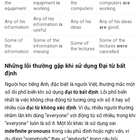
the
equipment
is
the
computers
are
equipment
working.
computers
working.
Any of his
Any of his
Any of his
Any of his ideas
information
is
information
ideas
are
good.
useful.
Some of
Some of the
Some of the
Some of
the
information
is
lectures
were
the lectures
information
missing.
cancelled.
Những lỗi thường gặp khi sử dụng Đại từ bất
định
Người học tiếng Anh, đặc biệt là người Việt, thường mắc một
số lỗi phổ biến khi sử dụng
đại từ bất định
. Lỗi phổ biến
nhất là việc không chia động từ tương ứng với số ít hay số
nhiều của
đại từ không xác định
. Ví dụ, nhiều người thường
nhầm lẫn khi dùng “everyone” với động từ số nhiều, trong khi
“everyone” luôn là số ít. Một lỗi khác là sử dụng sai
indefinite pronouns
trong câu phủ định hoặc nghi vấn, ví
dụ dùng “somebody” thay vì “anybody” trong câu hỏi.