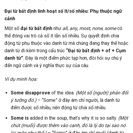
Đại từ bất định linh hoạt số ít/số nhiều: Phụ thuộc ngữ
cảnh
Một số
đại từ bất định
như
all
,
any
,
most
,
none
,
some
có
thể đóng vai trò cả số ít lẫn số nhiều. Sự quyết định chia
động từ phụ thuộc vào danh từ mà chúng đang thay thế hoặc
danh từ đi kèm trong cấu trúc
“Đại từ bất định + of + Cụm
danh từ”
. Đây là một điểm phức tạp hơn, đòi hỏi sự chú ý
đến ngữ cảnh và ý nghĩa thực sự của câu.
Ví dụ minh họa:
Some
disapprove
of the idea.
(Một số (người) phản đối
ý tưởng đó.)
– “Some” ở đây ám chỉ người, là danh từ
đếm được số nhiều, nên động từ chia số nhiều.
Some
is
added in the soup, that’s why it is so salty.
(Một
chút (muối) được thêm vào canh, đó là lý do tại sao nó
lại mặn như thế.)
– “Some” ở đây ám chỉ muối (danh từ