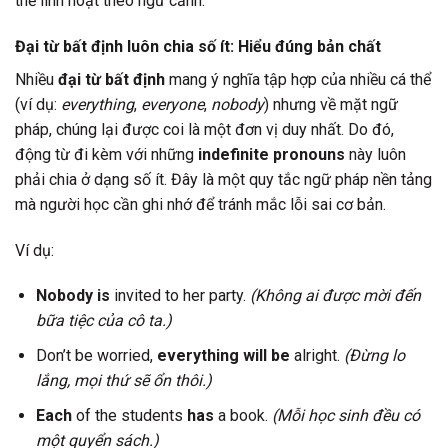
thể linh hoạt theo ngữ cảnh.
Đại từ bất định luôn chia số ít: Hiểu đúng bản chất
Nhiều
đại từ bất định
mang ý nghĩa tập hợp của nhiều cá thể
(ví dụ:
everything
,
everyone
,
nobody
) nhưng về mặt ngữ
pháp, chúng lại được coi là một đơn vị duy nhất. Do đó,
động từ đi kèm với những
indefinite pronouns
này luôn
phải chia ở dạng số ít. Đây là một quy tắc ngữ pháp nền tảng
mà người học cần ghi nhớ để tránh mắc lỗi sai cơ bản.
Ví dụ:
Nobody
is
invited to her party.
(Không ai được mời đến
bữa tiệc của cô ta.)
Don’t be worried,
everything
will be
alright.
(Đừng lo
lắng, mọi thứ sẽ ổn thôi.)
Each
of the students
has
a book.
(Mỗi học sinh đều có
một quyển sách.)