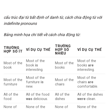
cấu trúc đại từ bất định of danh từ, cách chia động từ với
indefinite pronouns
Bảng minh họa chi tiết về cách chia động từ:
TRƯỜNG
TRƯỜNG
VÍ DỤ CỤ THỂ
HỢP SỐ
VÍ DỤ CỤ THỂ
HỢP SỐ ÍT
NHIỀU
Most of the
Most of the
Most of the
Most of the
book
is
books
are
book
books
interesting.
interesting.
Most of the
Most of the
Most of the
Most of the
furniture
is
chairs
are
furniture
chairs
new.
comfortable.
All of the
All of the food
All of the
All of the dishes
food
was
delicious.
dishes
were
clean.
None of
None of the
None of
None of the