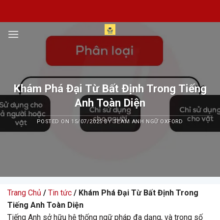
Skip
to
content
Khám Phá Đại Từ Bất Định Trong Tiếng
Anh Toàn Diện
POSTED ON
15/07/2025
BY
TEAM ANH NGỮ OXFORD
Trang Chủ
/
Tin tức
/ Khám Phá Đại Từ Bất Định Trong
Tiếng Anh Toàn Diện
Tiếng Anh sở hữu hệ thống ngữ pháp đa dạng, và trong số