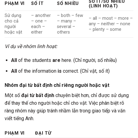
SỐ ÍT/SỐ NHIỀU
PHẠM VI
SỐ ÍT
SỐ NHIỀU
(LINH HOẠT)
Sử dụng
– another
– both – few
– all – most – more –
cho cả
– one –
– many –
any – neither – none
người
each –
several –
– plenty – some
hoặc vật
either
others
Ví dụ về nhóm linh hoạt:
All
of the students
are
here. (Chỉ người, số nhiều)
All
of the information
is
correct. (Chỉ vật, số ít)
Nhóm đại từ bất định chỉ riêng người hoặc vật
Một số
đại từ bất định
chuyên biệt hơn, chỉ được sử dụng
để thay thế cho người hoặc chỉ cho vật. Việc phân biệt rõ
ràng nhóm này giúp tránh nhầm lẫn trong giao tiếp và văn
viết tiếng Anh.
PHẠM VI
ĐẠI TỪ