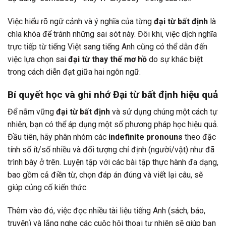
Việc hiểu rõ ngữ cảnh và ý nghĩa của từng
đại từ bất định
là
chìa khóa để tránh những sai sót này. Đôi khi, việc dịch nghĩa
trực tiếp từ tiếng Việt sang tiếng Anh cũng có thể dẫn đến
việc lựa chọn sai
đại từ thay thế mơ hồ
do sự khác biệt
trong cách diễn đạt giữa hai ngôn ngữ.
Bí quyết học và ghi nhớ Đại từ bất định hiệu quả
Để nắm vững
đại từ bất định
và sử dụng chúng một cách tự
nhiên, bạn có thể áp dụng một số phương pháp học hiệu quả.
Đầu tiên, hãy phân nhóm các
indefinite pronouns
theo đặc
tính số ít/số nhiều và đối tượng chỉ định (người/vật) như đã
trình bày ở trên. Luyện tập với các bài tập thực hành đa dạng,
bao gồm cả điền từ, chọn đáp án đúng và viết lại câu, sẽ
giúp củng cố kiến thức.
Thêm vào đó, việc đọc nhiều tài liệu tiếng Anh (sách, báo,
truyện) và lắng nghe các cuộc hội thoại tự nhiên sẽ giúp bạn