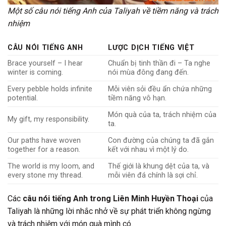
Một số câu nói tiếng Anh của Taliyah về tiềm năng và trách
nhiệm
CÂU NÓI TIẾNG ANH
LƯỢC DỊCH TIẾNG VIỆT
Brace yourself – I hear
Chuẩn bị tinh thần đi – Ta nghe
winter is coming.
nói mùa đông đang đến.
Every pebble holds infinite
Mỗi viên sỏi đều ẩn chứa những
potential.
tiềm năng vô hạn.
Món quà của ta, trách nhiệm của
My gift, my responsibility.
ta.
Our paths have woven
Con đường của chúng ta đã gắn
together for a reason.
kết với nhau vì một lý do.
The world is my loom, and
Thế giới là khung dệt của ta, và
every stone my thread.
mỗi viên đá chính là sợi chỉ.
Các
câu nói tiếng Anh trong Liên Minh Huyền Thoại
của
Taliyah là những lời nhắc nhở về sự phát triển không ngừng
và trách nhiệm với món quà mình có.