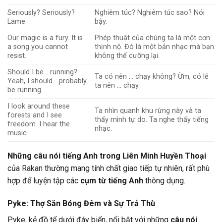
Seriously? Seriously?
Nghiêm túc? Nghiêm túc sao? Nói
Lame.
bậy.
Our magic is a fury. It is
Phép thuật của chúng ta là một cơn
a song you cannot
thịnh nộ. Đó là một bản nhạc mà bạn
resist.
không thể cưỡng lại.
Should I be… running?
Ta có nên … chạy không? Ừm, có lẽ
Yeah, I should… probably
ta nên … chạy.
be running.
I look around these
Ta nhìn quanh khu rừng này và ta
forests and I see
thấy mình tự do. Ta nghe thấy tiếng
freedom. I hear the
nhạc.
music.
Những câu nói tiếng Anh trong Liên Minh Huyền Thoại
của Rakan thường mang tính chất giao tiếp tự nhiên, rất phù
hợp để luyện tập các
cụm từ tiếng Anh
thông dụng.
Pyke: Thợ Săn Bóng Đêm và Sự Trả Thù
Pyke, kẻ đồ tể dưới đáy biển, nổi bật với những
câu nói