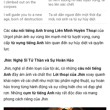
Bị ném xuống hố sâu tuyệt vọng, ta
I climbed out on the
leo lên xác chết.
corpses.
I will guide you to a new
Ta sẽ dẫn ngươi đến một thời đại
age, born of destruction.
mới, nơi sinh ra từ sự hủy diệt.
Các
câu nói tiếng Anh trong Liên Minh Huyền Thoại
của
Urgot phản ánh sự vùng lên mạnh mẽ từ tuyệt vọng, cung
cấp
từ vựng tiếng Anh
liên quan đến sự hủy diệt và quyền
lực.
Jhin: Nghệ Sĩ Tử Thần và Sự Hoàn Hảo
Jhin, nghệ sĩ điên loạn của tội ác, có những
câu nói tiếng
Anh
đầy ám ảnh và chất thơ.
Lời thoại của Jhin
xoay quanh
khái niệm về cái chết như một tác phẩm nghệ thuật, sự hoàn
hảo trong từng hành động và sự cống hiến cho vẻ đẹp ghê
rợn. Những
cụm từ tiếng Anh
này rất độc đáo và mang
phong cách riêng của Jhin.