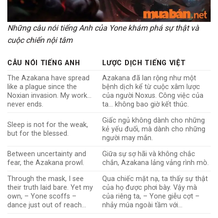
Những câu nói tiếng Anh của Yone khám phá sự thật và
cuộc chiến nội tâm
CÂU NÓI TIẾNG ANH
LƯỢC DỊCH TIẾNG VIỆT
The Azakana have spread
Azakana đã lan rộng như một
like a plague since the
bệnh dịch kể từ cuộc xâm lược
Noxian invasion. My work…
của người Noxus. Công việc của
never ends.
ta… không bao giờ kết thúc.
Giấc ngủ không dành cho những
Sleep is not for the weak,
kẻ yếu đuối, mà dành cho những
but for the blessed.
người may mắn.
Between uncertainty and
Giữa sự sợ hãi và không chắc
fear, the Azakana prowl.
chắn, Azakana lảng vảng rình mò.
Through the mask, I see
Qua chiếc mặt nạ, ta thấy sự thật
their truth laid bare. Yet my
của họ được phơi bày. Vậy mà
own, – Yone scoffs –
của riêng ta, – Yone giễu cợt –
dance just out of reach…
nhảy múa ngoài tầm với…