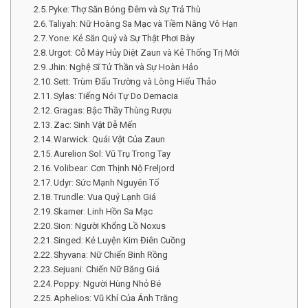
Pyke: Thợ Săn Bóng Đêm và Sự Trả Thù
Taliyah: Nữ Hoàng Sa Mạc và Tiềm Năng Vô Hạn
Yone: Kẻ Săn Quỷ và Sự Thật Phơi Bày
Urgot: Cỗ Máy Hủy Diệt Zaun và Kẻ Thống Trị Mới
Jhin: Nghệ Sĩ Tử Thần và Sự Hoàn Hảo
Sett: Trùm Đấu Trường và Lòng Hiếu Thảo
Sylas: Tiếng Nói Tự Do Demacia
Gragas: Bậc Thầy Thùng Rượu
Zac: Sinh Vật Dễ Mến
Warwick: Quái Vật Của Zaun
Aurelion Sol: Vũ Trụ Trong Tay
Volibear: Cơn Thịnh Nộ Freljord
Udyr: Sức Mạnh Nguyên Tố
Trundle: Vua Quỷ Lạnh Giá
Skarner: Linh Hồn Sa Mạc
Sion: Người Khổng Lồ Noxus
Singed: Kẻ Luyện Kim Điên Cuồng
Shyvana: Nữ Chiến Binh Rồng
Sejuani: Chiến Nữ Băng Giá
Poppy: Người Hùng Nhỏ Bé
Aphelios: Vũ Khí Của Ánh Trăng