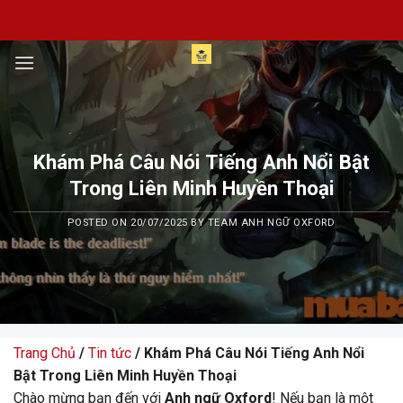
Skip
to
content
Khám Phá Câu Nói Tiếng Anh Nổi Bật
Trong Liên Minh Huyền Thoại
POSTED ON
20/07/2025
BY
TEAM ANH NGỮ OXFORD
Trang Chủ
/
Tin tức
/ Khám Phá Câu Nói Tiếng Anh Nổi
Bật Trong Liên Minh Huyền Thoại
Chào mừng bạn đến với
Anh ngữ Oxford
! Nếu bạn là một