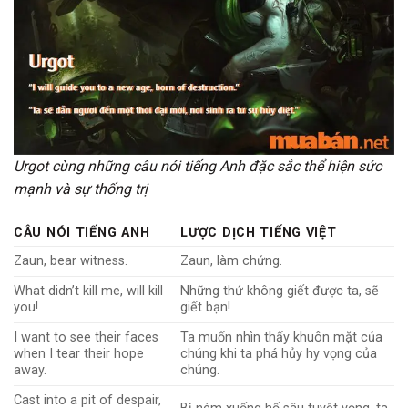
Urgot cùng những câu nói tiếng Anh đặc sắc thể hiện sức
mạnh và sự thống trị
CÂU NÓI TIẾNG ANH
LƯỢC DỊCH TIẾNG VIỆT
Zaun, bear witness.
Zaun, làm chứng.
What didn’t kill me, will kill
Những thứ không giết được ta, sẽ
you!
giết bạn!
I want to see their faces
Ta muốn nhìn thấy khuôn mặt của
when I tear their hope
chúng khi ta phá hủy hy vọng của
away.
chúng.
Cast into a pit of despair,