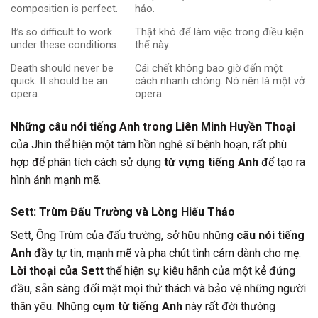
composition is perfect.
hảo.
It’s so difficult to work
Thật khó để làm việc trong điều kiện
under these conditions.
thế này.
Death should never be
Cái chết không bao giờ đến một
quick. It should be an
cách nhanh chóng. Nó nên là một vở
opera.
opera.
Những câu nói tiếng Anh trong Liên Minh Huyền Thoại
của Jhin thể hiện một tâm hồn nghệ sĩ bệnh hoạn, rất phù
hợp để phân tích cách sử dụng
từ vựng tiếng Anh
để tạo ra
hình ảnh mạnh mẽ.
Sett: Trùm Đấu Trường và Lòng Hiếu Thảo
Sett, Ông Trùm của đấu trường, sở hữu những
câu nói tiếng
Anh
đầy tự tin, mạnh mẽ và pha chút tình cảm dành cho mẹ.
Lời thoại của Sett
thể hiện sự kiêu hãnh của một kẻ đứng
đầu, sẵn sàng đối mặt mọi thử thách và bảo vệ những người
thân yêu. Những
cụm từ tiếng Anh
này rất đời thường