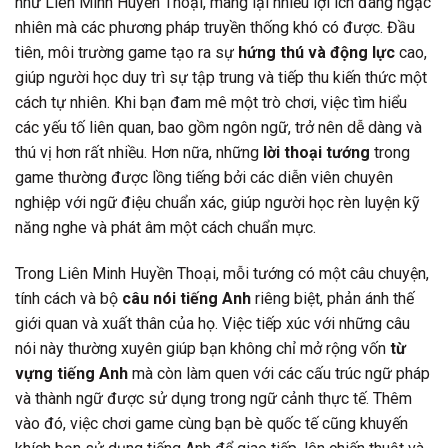
như Liên Minh Huyền Thoại, mang lại nhiều lợi ích đáng ngạc
nhiên mà các phương pháp truyền thống khó có được. Đầu
tiên, môi trường game tạo ra sự
hứng thú và động lực
cao,
giúp người học duy trì sự tập trung và tiếp thu kiến thức một
cách tự nhiên. Khi bạn đam mê một trò chơi, việc tìm hiểu
các yếu tố liên quan, bao gồm ngôn ngữ, trở nên dễ dàng và
thú vị hơn rất nhiều. Hơn nữa, những
lời thoại tướng
trong
game thường được lồng tiếng bởi các diễn viên chuyên
nghiệp với ngữ điệu chuẩn xác, giúp người học rèn luyện kỹ
năng nghe và phát âm một cách chuẩn mực.
Trong Liên Minh Huyền Thoại, mỗi tướng có một câu chuyện,
tính cách và bộ
câu nói tiếng Anh
riêng biệt, phản ánh thế
giới quan và xuất thân của họ. Việc tiếp xúc với những câu
nói này thường xuyên giúp bạn không chỉ mở rộng vốn
từ
vựng tiếng Anh
mà còn làm quen với các cấu trúc ngữ pháp
và thành ngữ được sử dụng trong ngữ cảnh thực tế. Thêm
vào đó, việc chơi game cùng bạn bè quốc tế cũng khuyến