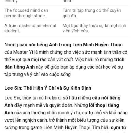
enemy.
nhất.
The focused mind can
Tâm trí tập trung có thể xuyên
pierce through stone.
qua đá.
A true master is an eternal
Một bậc thầy thực sự là một sinh
student.
viên vĩnh cửu.
Những
câu nói tiếng Anh trong Liên Minh Huyền Thoại
của Master Yi là minh chứng cho việc sức mạnh tinh thần có
thể vượt qua mọi rào cản vật chất. Việc hiểu rõ những
trích
dẫn tiếng Anh
này sẽ giúp bạn áp dụng các bài học về sự
tập trung và ý chí vào cuộc sống.
Lee Sin: Thể Hiện Ý Chí và Sự Kiên Định
Lee Sin, thầy tu mù Freljord, sở hữu những
câu nói tiếng
Anh
đầy mạnh mẽ và quyết đoán. Những
lời thoại tiếng
Anh
của anh thường nhấn mạnh ý chí, sự tự chủ và khả năng
vượt lên nghịch cảnh, trở thành một biểu tượng của sự kiên
cường trong game Liên Minh Huyền Thoại. Tìm hiểu
cụm từ