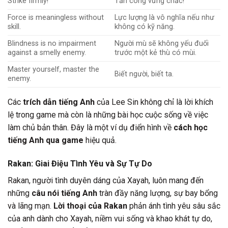
Strike firmly!
Tấn công vững chắc!
Force is meaningless without
Lực lượng là vô nghĩa nếu như
skill.
không có kỹ năng.
Blindness is no impairment
Người mù sẽ không yếu đuối
against a smelly enemy.
trước một kẻ thù có mùi.
Master yourself, master the
Biết người, biết ta.
enemy.
Các
trích dẫn tiếng Anh
của Lee Sin không chỉ là lời khích
lệ trong game mà còn là những bài học cuộc sống về việc
làm chủ bản thân. Đây là một ví dụ điển hình về
cách học
tiếng Anh qua game
hiệu quả.
Rakan: Giai Điệu Tình Yêu và Sự Tự Do
Rakan, người tình duyên dáng của Xayah, luôn mang đến
những
câu nói tiếng Anh
tràn đầy năng lượng, sự bay bổng
và lãng mạn.
Lời thoại của Rakan
phản ánh tình yêu sâu sắc
của anh dành cho Xayah, niềm vui sống và khao khát tự do,