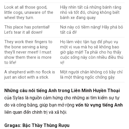
Look at all those good,
Hãy nhìn tất cả những bánh răng
little cogs, unaware of the
nhỏ và tốt đó, chúng không biết
wheel they turn.
bánh xe đang quay.
This place has potential!
Nơi này có tiềm năng! Hãy phá bỏ
Let’s tear it all down!
tất cả đi!
They work their fingers to
Họ làm việc tận tụy để phục vụ
the bone serving a king
một vị vua mà họ sẽ không bao
they’ll never meet! I must
giờ gặp mặt! Ta phải cho họ thấy
show them there is more
cuộc sống này còn nhiều điều thú
to life!
vị!
A shepherd with no flock is
Một người chăn không có bầy chỉ
just an idiot with a stick.
là một thằng ngốc chống gậy.
Những câu nói tiếng Anh trong Liên Minh Huyền Thoại
của Sylas là nguồn cảm hứng cho những ai tìm kiếm sự tự
do và công bằng, giúp bạn mở rộng
vốn từ vựng tiếng Anh
liên quan đến chính trị và xã hội.
Gragas: Bậc Thầy Thùng Rượu