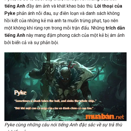
tiếng Anh
đầy ám ảnh và khát khao báo thù.
Lời thoại của
Pyke
phản ánh nỗi đau, sự điên loạn và danh sách không
hồi kết của những kẻ mà anh ta muốn trừng phạt, tạo nên
một không khí rùng rợn trong mỗi trận đấu. Những
trích dẫn
tiếng Anh
này mang đậm phong cách của một kẻ bị ám ảnh
bởi biển cả và sự phản bội.
Pyke cùng những câu nói tiếng Anh đặc sắc về sự trả thù