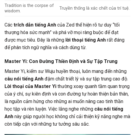
Tradition is the corpse of
Truyền thống là xác chết của trí tuệ.
wisdom.
Các
trích dẫn tiếng Anh
của Zed thể hiện rõ tư duy “tối
thượng hóa sức mạnh” và phá vỡ mọi ràng buộc để đạt
được mục tiêu. Đây là những
lời thoại tiếng Anh
rất đáng
để phân tích ngữ nghĩa và cách dùng từ.
Master Yi: Con Đường Thiền Định và Sự Tập Trung
Master Yi, kiếm sư Wuju huyền thoại, luôn mang đến những
câu nói tiếng Anh
đậm chất triết lý và sự tập trung cao độ.
Lời thoại của Master Yi
thường xoay quanh tầm quan trọng
của ý chí, sự kiên định và con đường tự hoàn thiện bản thân,
là nguồn cảm hứng cho những ai muốn nâng cao tinh thần
học tập và rèn luyện. Việc lắng nghe những
câu nói tiếng
Anh
này giúp người học không chỉ cải thiện kỹ năng nghe mà
còn tiếp cận với những tư tưởng sâu sắc.