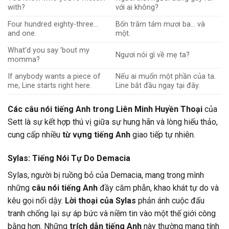
with?
với ai không?
Four hundred eighty-three…
Bốn trăm tám mươi ba… và
and one.
một.
What’d you say ’bout my
Ngươi nói gì về mẹ ta?
momma?
If anybody wants a piece of
Nếu ai muốn một phần của ta.
me, Line starts right here.
Line bắt đầu ngay tại đây.
Các câu nói tiếng Anh trong Liên Minh Huyền Thoại
của
Sett là sự kết hợp thú vị giữa sự hung hãn và lòng hiếu thảo,
cung cấp nhiều
từ vựng tiếng Anh
giao tiếp tự nhiên.
Sylas: Tiếng Nói Tự Do Demacia
Sylas, người bị ruồng bỏ của Demacia, mang trong mình
những
câu nói tiếng Anh
đầy căm phẫn, khao khát tự do và
kêu gọi nổi dậy.
Lời thoại của Sylas
phản ánh cuộc đấu
tranh chống lại sự áp bức và niềm tin vào một thế giới công
bằng hơn. Những
trích dẫn tiếng Anh
này thường mang tính