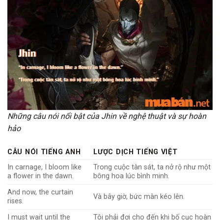
Những câu nói nổi bật của Jhin về nghệ thuật và sự hoàn
hảo
CÂU NÓI TIẾNG ANH
LƯỢC DỊCH TIẾNG VIỆT
In carnage, I bloom like
Trong cuộc tàn sát, ta nở rộ như một
a flower in the dawn.
bông hoa lúc bình minh.
And now, the curtain
Và bây giờ, bức màn kéo lên.
rises.
I must wait until the
Tôi phải đợi cho đến khi bố cục hoàn