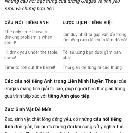
Những câu nói đặc trưng của tướng Gragas về tình yêu
rượu và những bữa tiệc
CÂU NÓI TIẾNG ANH
LƯỢC DỊCH TIẾNG VIỆT
The only time I have a
Lần duy nhất ta gặp vấn đề trong
drinking problem is when I
lúc uống rượu là khi ta làm đổ nó!
spill it!
I’ll drink you under the table,
Tôi sẽ uống bạn dưới gầm bàn,
scrub!
chà!
Time to roll out the barrel!
Thời gian để tung ra các thùng!
Các câu nói tiếng Anh trong Liên Minh Huyền Thoại
của
Gragas mang tính giải trí cao, giúp người học thư giãn trong
quá trình tiếp xúc với
tiếng Anh giao tiếp
.
Zac: Sinh Vật Dễ Mến
Zac, sinh vật chất lỏng đáng yêu, có những
câu nói tiếng
Anh
đơn giản, hài hước nhưng đôi khi cũng rất ý nghĩa.
Lời