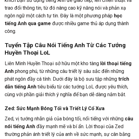
khích bạn sử dụng tiếng Anh để giao tiếp, lên chiến thuật và
trao đổi thông tin, từ đó nâng cao kỹ năng nói và phản xạ
ngôn ngữ một cách tự tin. Đây là một phương pháp
học
tiếng Anh qua game
được nhiều game thủ áp dụng thành
công.
Tuyển Tập Câu Nói Tiếng Anh Từ Các Tướng
Huyền Thoại LoL
Liên Minh Huyền Thoại sở hữu một kho tàng
lời thoại tiếng
Anh
phong phú, từ những câu triết lý sâu sắc đến những
phát ngôn đầy cá tính. Dưới đây là bộ sưu tập những
trích
dẫn tiếng Anh
tiêu biểu từ các tướng LoL được yêu thích,
cùng với phần giải thích ý nghĩa để bạn dễ dàng nắm bắt.
Zed: Sức Mạnh Bóng Tối và Triết Lý Cổ Xưa
Zed, vị tướng nhẫn giả của bóng tối, nổi tiếng với những
câu
nói tiếng Anh
đầy mạnh mẽ và bí ẩn. Lời thoại của Zed
thường phản ánh triết lý của anh về sức mạnh, sự cân bằng