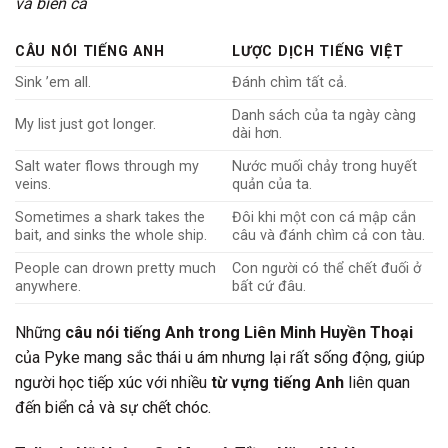
và biển cả
CÂU NÓI TIẾNG ANH
LƯỢC DỊCH TIẾNG VIỆT
Sink ’em all.
Đánh chìm tất cả.
Danh sách của ta ngày càng
My list just got longer.
dài hơn.
Salt water flows through my
Nước muối chảy trong huyết
veins.
quản của ta.
Sometimes a shark takes the
Đôi khi một con cá mập cắn
bait, and sinks the whole ship.
câu và đánh chìm cả con tàu.
People can drown pretty much
Con người có thể chết đuối ở
anywhere.
bất cứ đâu.
Những
câu nói tiếng Anh trong Liên Minh Huyền Thoại
của Pyke mang sắc thái u ám nhưng lại rất sống động, giúp
người học tiếp xúc với nhiều
từ vựng tiếng Anh
liên quan
đến biển cả và sự chết chóc.