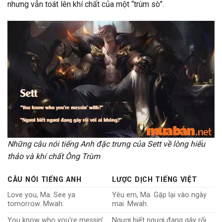
nhưng vẫn toát lên khí chất của một “trùm sò”.
Những câu nói tiếng Anh đặc trưng của Sett về lòng hiếu
thảo và khí chất Ông Trùm
CÂU NÓI TIẾNG ANH
LƯỢC DỊCH TIẾNG VIỆT
Love you, Ma. See ya
Yêu em, Ma. Gặp lại vào ngày
tomorrow. Mwah.
mai. Mwah.
You know who you’re messin’
Ngươi biết ngươi đang gây rối