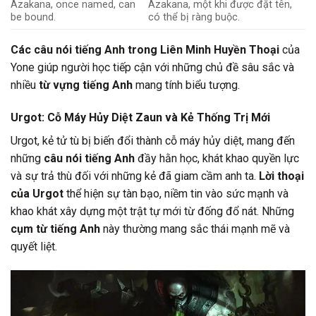
Azakana, once named, can
Azakana, một khi được đặt tên,
be bound.
có thể bị ràng buộc.
Các câu nói tiếng Anh trong Liên Minh Huyền Thoại
của
Yone giúp người học tiếp cận với những chủ đề sâu sắc và
nhiều
từ vựng tiếng Anh
mang tính biểu tượng.
Urgot: Cỗ Máy Hủy Diệt Zaun và Kẻ Thống Trị Mới
Urgot, kẻ tử tù bị biến đổi thành cỗ máy hủy diệt, mang đến
những
câu nói tiếng Anh
đầy hằn học, khát khao quyền lực
và sự trả thù đối với những kẻ đã giam cầm anh ta.
Lời thoại
của Urgot
thể hiện sự tàn bạo, niềm tin vào sức mạnh và
khao khát xây dựng một trật tự mới từ đống đổ nát. Những
cụm từ tiếng Anh
này thường mang sắc thái mạnh mẽ và
quyết liệt.