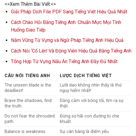
<>Xem Thêm Bài Viết:<>
Giải Pháp Dịch File PDF Sang Tiếng Việt Hiệu Quả Nhất
Cách Chào Hỏi Bằng Tiếng Anh: Chuẩn Mực Mọi Tình
Huống Giao Tiếp
Nắm Vững Từ Vựng và Ngữ Pháp Tiếng Anh Hiệu Quả
Cách Nói ‘Cố Lên’ Và Động Viên Hiệu Quả Bằng Tiếng Anh
Tổng Hợp Từ Vựng Nấu Ăn Tiếng Anh Đầy Đủ Nhất
CÂU NÓI TIẾNG ANH
LƯỢC DỊCH TIẾNG VIỆT
The unseen blade is the
Lưỡi dao không nhìn thấy là thứ
deadliest!
nguy hiểm nhất!
Brave the shadows, find
Dũng cảm với bóng tối, tìm ra sự
the truth.
thật.
Do not fear the shrouded
Đừng sợ hãi con đường bị che
path.
khuất.
Balance is weakness.
Sự cân bằng là điểm yếu.