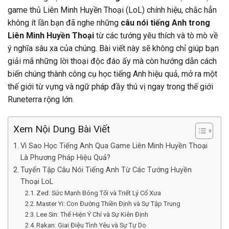
game thủ Liên Minh Huyền Thoại (LoL) chính hiệu, chắc hẳn
không ít lần bạn đã nghe những
câu nói tiếng Anh trong
Liên Minh Huyền Thoại
từ các tướng yêu thích và tò mò về
ý nghĩa sâu xa của chúng. Bài viết này sẽ không chỉ giúp bạn
giải mã những lời thoại độc đáo ấy mà còn hướng dẫn cách
biến chúng thành công cụ học tiếng Anh hiệu quả, mở ra một
thế giới từ vựng và ngữ pháp đầy thú vị ngay trong thế giới
Runeterra rộng lớn.
Xem Nội Dung Bài Viết
Vì Sao Học Tiếng Anh Qua Game Liên Minh Huyền Thoại
Là Phương Pháp Hiệu Quả?
Tuyển Tập Câu Nói Tiếng Anh Từ Các Tướng Huyền
Thoại LoL
Zed: Sức Mạnh Bóng Tối và Triết Lý Cổ Xưa
Master Yi: Con Đường Thiền Định và Sự Tập Trung
Lee Sin: Thể Hiện Ý Chí và Sự Kiên Định
Rakan: Giai Điệu Tình Yêu và Sự Tự Do