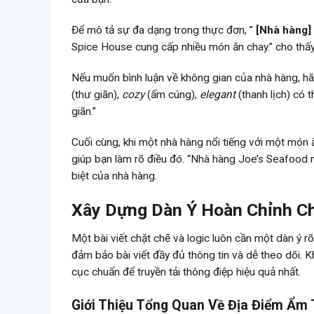
Để mô tả sự đa dạng trong thực đơn, ”
[Nhà hàng]
Spice House cung cấp nhiều món ăn chay.” cho thấ
Nếu muốn bình luận về không gian của nhà hàng, h
(thư giãn),
cozy
(ấm cúng),
elegant
(thanh lịch) có 
giãn.”
Cuối cùng, khi một nhà hàng nổi tiếng với một món ă
giúp bạn làm rõ điều đó. “Nhà hàng Joe’s Seafood n
biệt của nhà hàng.
Xây Dựng Dàn Ý Hoàn Chỉnh Ch
Một bài viết chặt chẽ và logic luôn cần một dàn ý r
đảm bảo bài viết đầy đủ thông tin và dễ theo dõi. K
cục chuẩn để truyền tải thông điệp hiệu quả nhất.
Giới Thiệu Tổng Quan Về Địa Điểm Ẩm