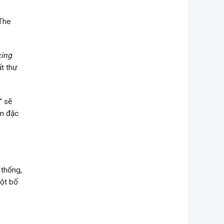
 The
xing
ất thư
.” sẽ
ểm đặc
 thống,
một bố