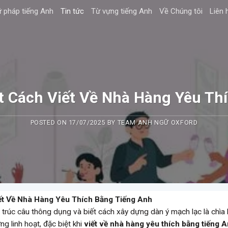
 pháp tiếng Anh
Tin tức
Từ vựng tiếng Anh
Về Chúng tôi
Liên 
t Cách Viết Về Nhà Hàng Yêu Th
POSTED ON
17/07/2025
BY
TEAM ANH NGỮ OXFORD
ết Về Nhà Hàng Yêu Thích Bằng Tiếng Anh
rúc câu thông dụng và biết cách xây dựng dàn ý mạch lạc là chìa
ng linh hoạt, đặc biệt khi
viết về nhà hàng yêu thích bằng tiếng 