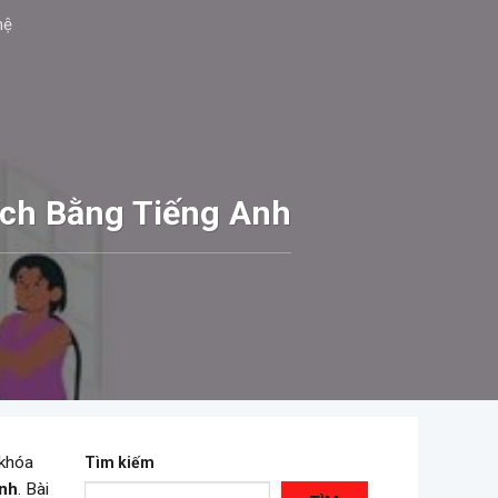
hệ
ích Bằng Tiếng Anh
 khóa
Tìm kiếm
Anh
. Bài