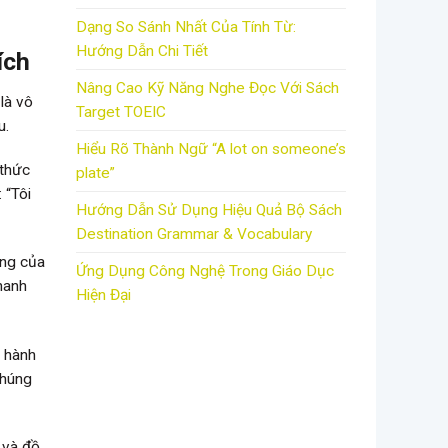
Dạng So Sánh Nhất Của Tính Từ:
Hướng Dẫn Chi Tiết
ích
Nâng Cao Kỹ Năng Nghe Đọc Với Sách
là vô
Target TOEIC
u.
Hiểu Rõ Thành Ngữ “A lot on someone’s
 thức
plate”
 “Tôi
Hướng Dẫn Sử Dụng Hiệu Quả Bộ Sách
Destination Grammar & Vocabulary
ưng của
Ứng Dụng Công Nghệ Trong Giáo Dục
hanh
Hiện Đại
ỉ hành
chúng
 và đồ