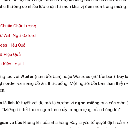
ú thường có nhiều lựa chọn từ món khai vị đến món tráng miệng.
 Chuẩn Chất Lượng
 Từ Anh Ngữ Oxford
cess Hiệu Quả
S Hiệu Quả
 Kiện Loại 1
ơng tác với
Waiter
(nam bồi bàn) hoặc Waitress (nữ bồi bàn). Đây l
ghi order và mang đồ ăn, thức uống. Một người bồi bàn thân thiện 
ch.
us
là tính từ tuyệt vời để mô tả hương vị
ngon miệng
của các món ă
“Miếng bít tết thơm ngon tan chảy trong miệng của chúng tôi.”
gian
và bầu không khí của nhà hàng. Đây là yếu tố quyết định cảm 