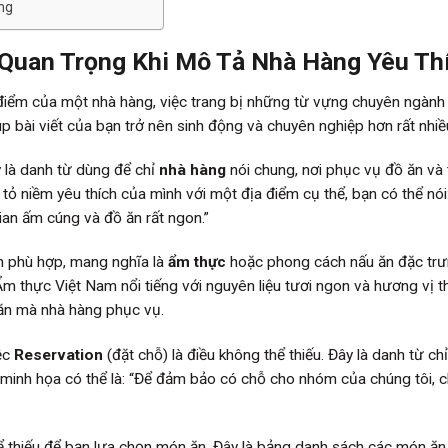
ng
Quan Trọng Khi Mô Tả Nhà Hàng Yêu Th
điểm của một nhà hàng, việc trang bị những từ vựng chuyên ngành 
p bài viết của bạn trở nên sinh động và chuyên nghiệp hơn rất nhiề
y là danh từ dùng để chỉ
nhà hàng
nói chung, nơi phục vụ đồ ăn và
ỏ niềm yêu thích của mình với một địa điểm cụ thể, bạn có thể nói:
ian ấm cúng và đồ ăn rất ngon.”
n phù hợp, mang nghĩa là
ẩm thực
hoặc phong cách nấu ăn đặc tr
“Ẩm thực Việt Nam nổi tiếng với nguyên liệu tươi ngon và hương vị t
n ăn mà nhà hàng phục vụ.
iệc
Reservation
(đặt chỗ) là điều không thể thiếu. Đây là danh từ ch
 minh họa có thể là: “Để đảm bảo có chỗ cho nhóm của chúng tôi, 
ể thiếu để bạn lựa chọn món ăn. Đây là bảng danh sách các món ăn