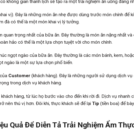
có không gian thanh lịch sẽ tạo ra một trải nghiệm ăn uống đáng n
hai vị). Đây là những món ăn nhẹ được dùng trước món chính để k
m đà có thể là một món khai vị lý tưởng.
ần quan trọng nhất của bữa ăn. Đây thường là món ăn nặng nhất và 
hoàn hảo có thể là một lựa chọn tuyệt vời cho món chính.
thúc ngọt ngào của bữa ăn. Đây thường là các món bánh, kem, hoặ
ọt ngào là một sự lựa chọn phổ biến.
 của
Customer
(khách hàng). Đây là những người sử dụng dịch vụ
trọng trong dịch vụ khách hàng.
 khách hàng, từ lúc họ bước vào cho đến khi rời đi. Dịch vụ nhanh 
ở nên thú vị hơn. Đôi khi, thực khách sẽ để lại
Tip
(tiền boa) để bày
ệu Quả Để Diễn Tả Trải Nghiệm Ẩm Thự