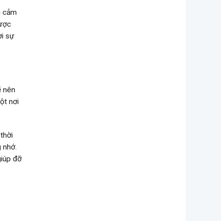
i cảm
được
ợi sự
ẽ nên
ột nơi
thời
g nhớ.
giúp đỡ