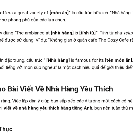
offers a great variety of
[món ăn]
.” là cấu trúc hữu ích. “Nhà hàng
y sự phong phú của các lựa chọn.
ãy dùng “The ambiance at
[nhà hàng]
is
[tính từ]
.”. Tính từ như
rela
thể được sử dụng. Ví dụ: “Không gian ở quán cafe The Cozy Cafe r
n đặc trưng, cấu trúc ”
[Nhà hàng]
is famous for its
[tên món ăn]
ổi tiếng với món súp nghêu.” là một cách hiệu quả để giới thiệu đi
o Bài Viết Về Nhà Hàng Yêu Thích
õ ràng. Việc lập dàn ý giúp bạn sắp xếp các ý tưởng một cách có hệ
hi
viết về nhà hàng yêu thích bằng tiếng Anh
, bạn nên tuân thủ 
 Thực