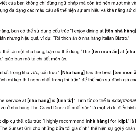
ài viết của bạn không chỉ đúng ngữ pháp mà còn trở nên mượt mà và
 dụng đa dạng các mẫu câu sẽ thể hiện sự am hiểu và khả năng sử 
àng, bạn có thể sử dụng cấu trúc “I enjoy dining at
[tên nhà hàng
iản nhưng hiệu quả, ví dụ: “Tôi thích ăn ở nhà hàng Italian Bistro.”
thể tại một nhà hàng, bạn có thể dùng “The
[tên món ăn]
at
[nhà
n.” giúp bạn mô tả chi tiết món ăn.
hất trong khu vực, cấu trúc ”
[Nhà hàng]
has the best
[tên món ă
nh mì kẹp thịt ngon nhất trong thị trấn.” để thể hiện sự đánh giá c
he service at
[nhà hàng]
is
[tính từ]
.”. Tính từ có thể là
exceptional
vụ ở nhà hàng The Grand Diner rất xuất sắc.” là một ví dụ điển hình
dịp cụ thể, cấu trúc “I highly recommend
[nhà hàng]
for
[dịp]
.” là
 The Sunset Grill cho những bữa tối gia đình.” thể hiện sự gợi ý chân