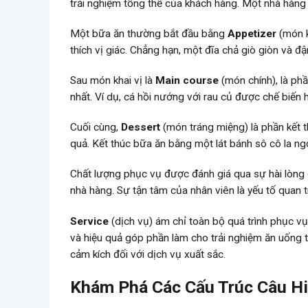
trải nghiệm tổng thể của khách hàng. Một nhà hàng 
Một bữa ăn thường bắt đầu bằng
Appetizer
(món k
thích vị giác. Chẳng hạn, một đĩa chả giò giòn và đậ
Sau món khai vị là
Main course
(món chính), là ph
nhất. Ví dụ, cá hồi nướng với rau củ được chế biến 
Cuối cùng,
Dessert
(món tráng miệng) là phần kết 
quả. Kết thúc bữa ăn bằng một lát bánh sô cô la ng
Chất lượng phục vụ được đánh giá qua sự hài lòng
nhà hàng. Sự tận tâm của nhân viên là yếu tố quan 
Service
(dịch vụ) ám chỉ toàn bộ quá trình phục vụ
và hiệu quả góp phần làm cho trải nghiệm ăn uống tr
cảm kích đối với dịch vụ xuất sắc.
Khám Phá Các Cấu Trúc Câu Hi