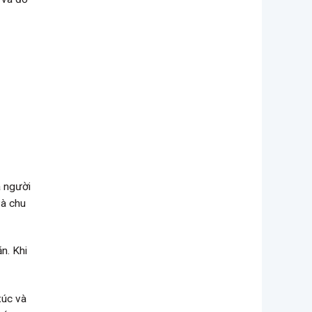
à người
và chu
n. Khi
xúc và