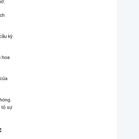
hớ.
ích
cầu kỳ
c hoa
 của
chóng
 tỏ sự
c