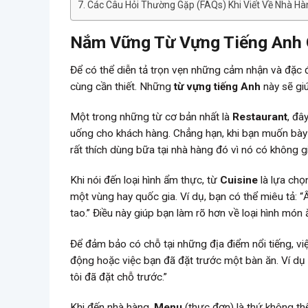
Các Câu Hỏi Thường Gặp (FAQs) Khi Viết Về Nhà Hà
Nắm Vững Từ Vựng Tiếng Anh 
Để có thể diễn tả trọn vẹn những cảm nhận và đặc 
cùng cần thiết. Những
từ vựng tiếng Anh
này sẽ giú
Một trong những từ cơ bản nhất là
Restaurant
, đâ
uống cho khách hàng. Chẳng hạn, khi bạn muốn bày t
rất thích dùng bữa tại nhà hàng đó vì nó có không g
Khi nói đến loại hình ẩm thực, từ
Cuisine
là lựa chọ
một vùng hay quốc gia. Ví dụ, bạn có thể miêu tả: 
tao.” Điều này giúp bạn làm rõ hơn về loại hình mó
Để đảm bảo có chỗ tại những địa điểm nổi tiếng, v
động hoặc việc bạn đã đặt trước một bàn ăn. Ví dụ
tôi đã đặt chỗ trước.”
Khi đến nhà hàng,
Menu
(thực đơn) là thứ không th