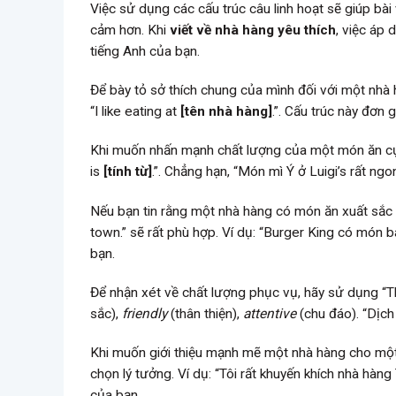
Việc sử dụng các cấu trúc câu linh hoạt sẽ giúp b
cảm hơn. Khi
viết về nhà hàng yêu thích
, việc áp
tiếng Anh của bạn.
Để bày tỏ sở thích chung của mình đối với một nhà h
“I like eating at
[tên nhà hàng]
.”. Cấu trúc này đơn g
Khi muốn nhấn mạnh chất lượng của một món ăn cụ 
is
[tính từ]
.”. Chẳng hạn, “Món mì Ý ở Luigi’s rất ngo
Nếu bạn tin rằng một nhà hàng có món ăn xuất sắc n
town.” sẽ rất phù hợp. Ví dụ: “Burger King có món bá
bạn.
Để nhận xét về chất lượng phục vụ, hãy sử dụng “T
sắc),
friendly
(thân thiện),
attentive
(chu đáo). “Dịch 
Khi muốn giới thiệu mạnh mẽ một nhà hàng cho một 
chọn lý tưởng. Ví dụ: “Tôi rất khuyến khích nhà hàng
của bạn.