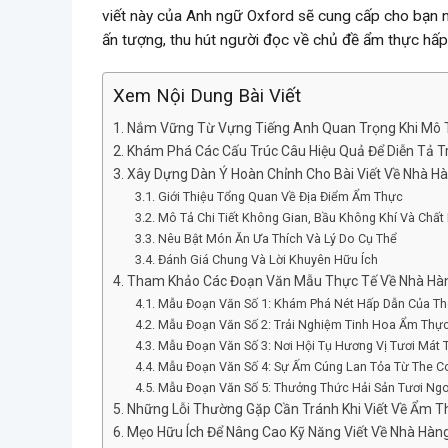
viết này của Anh ngữ Oxford sẽ cung cấp cho bạn n
ấn tượng, thu hút người đọc về chủ đề ẩm thực hấp
Xem Nội Dung Bài Viết
Nắm Vững Từ Vựng Tiếng Anh Quan Trọng Khi Mô 
Khám Phá Các Cấu Trúc Câu Hiệu Quả Để Diễn Tả 
Xây Dựng Dàn Ý Hoàn Chỉnh Cho Bài Viết Về Nhà H
Giới Thiệu Tổng Quan Về Địa Điểm Ẩm Thực
Mô Tả Chi Tiết Không Gian, Bầu Không Khí Và Chất
Nêu Bật Món Ăn Ưa Thích Và Lý Do Cụ Thể
Đánh Giá Chung Và Lời Khuyên Hữu Ích
Tham Khảo Các Đoạn Văn Mẫu Thực Tế Về Nhà Hàn
Mẫu Đoạn Văn Số 1: Khám Phá Nét Hấp Dẫn Của The 
Mẫu Đoạn Văn Số 2: Trải Nghiệm Tinh Hoa Ẩm Thực
Mẫu Đoạn Văn Số 3: Nơi Hội Tụ Hương Vị Tươi Mát 
Mẫu Đoạn Văn Số 4: Sự Ấm Cúng Lan Tỏa Từ The C
Mẫu Đoạn Văn Số 5: Thưởng Thức Hải Sản Tươi Ngo
Những Lỗi Thường Gặp Cần Tránh Khi Viết Về Ẩm T
Mẹo Hữu Ích Để Nâng Cao Kỹ Năng Viết Về Nhà Hàn