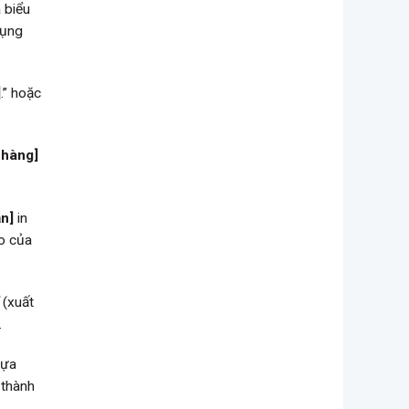
 biểu
dụng
]
.” hoặc
 hàng]
n]
in
ao của
(xuất
.
 lựa
 thành