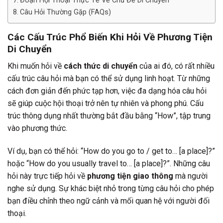
Đoạn Hội Thoại Thực Tế Về Chủ Đề Di Chuyển
Câu Hỏi Thường Gặp (FAQs)
Các Cấu Trúc Phổ Biến Khi Hỏi Về Phương Tiện
Di Chuyển
Khi muốn hỏi về
cách thức di chuyển
của ai đó, có rất nhiều
cấu trúc câu hỏi mà bạn có thể sử dụng linh hoạt. Từ những
cách đơn giản đến phức tạp hơn, việc đa dạng hóa câu hỏi
sẽ giúp cuộc hội thoại trở nên tự nhiên và phong phú. Cấu
trúc thông dụng nhất thường bắt đầu bằng “How”, tập trung
vào phương thức.
Ví dụ, bạn có thể hỏi: “How do you go to / get to… [a place]?”
hoặc “How do you usually travel to… [a place]?”. Những câu
hỏi này trực tiếp hỏi về
phương tiện giao thông
mà người
nghe sử dụng. Sự khác biệt nhỏ trong từng câu hỏi cho phép
bạn điều chỉnh theo ngữ cảnh và mối quan hệ với người đối
thoại.