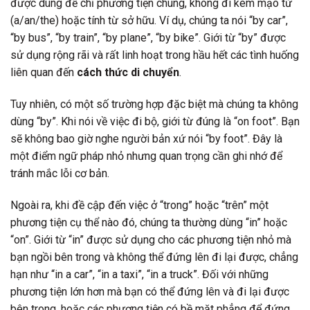
được dùng để chỉ phương tiện chung, không đi kèm mạo từ
(a/an/the) hoặc tính từ sở hữu. Ví dụ, chúng ta nói “by car”,
“by bus”, “by train”, “by plane”, “by bike”. Giới từ “by” được
sử dụng rộng rãi và rất linh hoạt trong hầu hết các tình huống
liên quan đến
cách thức di chuyển
.
Tuy nhiên, có một số trường hợp đặc biệt mà chúng ta không
dùng “by”. Khi nói về việc đi bộ, giới từ đúng là “on foot”. Bạn
sẽ không bao giờ nghe người bản xứ nói “by foot”. Đây là
một điểm ngữ pháp nhỏ nhưng quan trọng cần ghi nhớ để
tránh mắc lỗi cơ bản.
Ngoài ra, khi đề cập đến việc ở “trong” hoặc “trên” một
phương tiện cụ thể nào đó, chúng ta thường dùng “in” hoặc
“on”. Giới từ “in” được sử dụng cho các phương tiện nhỏ mà
bạn ngồi bên trong và không thể đứng lên đi lại được, chẳng
hạn như “in a car”, “in a taxi”, “in a truck”. Đối với những
phương tiện lớn hơn mà bạn có thể đứng lên và đi lại được
bên trong, hoặc các phương tiện có bề mặt phẳng để đứng