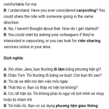
comfortable for me.
B:
I understand. Have you ever considered
carpooling
? You
could share the ride with someone going in the same
direction.
A:
No, I haven’t thought about that. How do I get started?
B:
You could start by asking your colleagues if they’re
interested in carpooling, or you can look for
ride-sharing
services online in your area.
Dịch nghĩa:
A:
Xin chào Jane, bạn thường
đi làm
bằng phương tiện gì?
B:
Chào Tom. Tôi thường đi bằng xe buýt. Còn bạn thì sao?
A:
Tôi lái xe đến nơi làm việc mỗi ngày.
B:
Thật thú vị. Bạn có thấy nó tiện lợi không?
A:
Có, rất tiện lợi. Tôi không phải lo ngại về lịch trình xe chạy
hoặc bị chậm trễ.
B:
Tôi hiểu rồi. Bạn có sử dụng
phương tiện giao thông