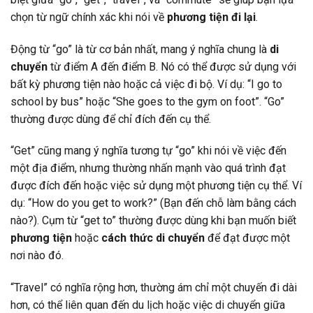
chọn từ ngữ chính xác khi nói về
phương tiện đi lại
.
Động từ “go” là từ cơ bản nhất, mang ý nghĩa chung là
di
chuyển
từ điểm A đến điểm B. Nó có thể được sử dụng với
bất kỳ phương tiện nào hoặc cả việc đi bộ. Ví dụ: “I go to
school by bus” hoặc “She goes to the gym on foot”. “Go”
thường được dùng để chỉ đích đến cụ thể.
“Get” cũng mang ý nghĩa tương tự “go” khi nói về việc đến
một địa điểm, nhưng thường nhấn mạnh vào quá trình đạt
được đích đến hoặc việc sử dụng một phương tiện cụ thể. Ví
dụ: “How do you get to work?” (Bạn đến chỗ làm bằng cách
nào?). Cụm từ “get to” thường được dùng khi bạn muốn biết
phương tiện
hoặc
cách thức di chuyển
để đạt được một
nơi nào đó.
“Travel” có nghĩa rộng hơn, thường ám chỉ một chuyến đi dài
hơn, có thể liên quan đến du lịch hoặc việc di chuyển giữa