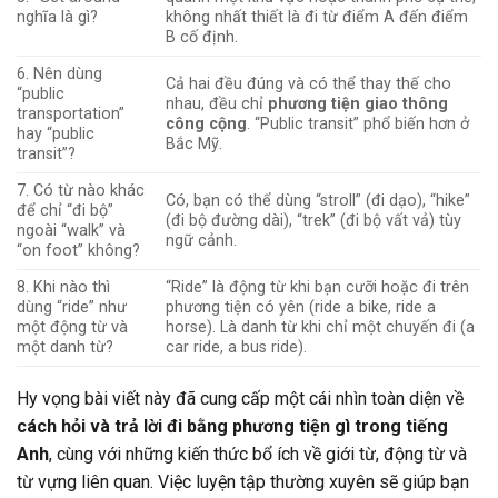
nghĩa là gì?
không nhất thiết là đi từ điểm A đến điểm
B cố định.
6. Nên dùng
Cả hai đều đúng và có thể thay thế cho
“public
nhau, đều chỉ
phương tiện giao thông
transportation”
công cộng
. “Public transit” phổ biến hơn ở
hay “public
Bắc Mỹ.
transit”?
7. Có từ nào khác
Có, bạn có thể dùng “stroll” (đi dạo), “hike”
để chỉ “đi bộ”
(đi bộ đường dài), “trek” (đi bộ vất vả) tùy
ngoài “walk” và
ngữ cảnh.
“on foot” không?
8. Khi nào thì
“Ride” là động từ khi bạn cưỡi hoặc đi trên
dùng “ride” như
phương tiện có yên (ride a bike, ride a
một động từ và
horse). Là danh từ khi chỉ một chuyến đi (a
một danh từ?
car ride, a bus ride).
Hy vọng bài viết này đã cung cấp một cái nhìn toàn diện về
cách hỏi và trả lời đi bằng phương tiện gì trong tiếng
Anh
, cùng với những kiến thức bổ ích về giới từ, động từ và
từ vựng liên quan. Việc luyện tập thường xuyên sẽ giúp bạn