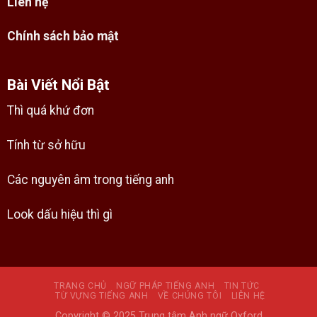
Liên hệ
Chính sách bảo mật
Bài Viết Nổi Bật
Thì quá khứ đơn
Tính từ sở hữu
Các nguyên âm trong tiếng anh
Look dấu hiệu thì gì
TRANG CHỦ
NGỮ PHÁP TIẾNG ANH
TIN TỨC
TỪ VỰNG TIẾNG ANH
VỀ CHÚNG TÔI
LIÊN HỆ
Copyright © 2025 Trung tâm Anh ngữ Oxford