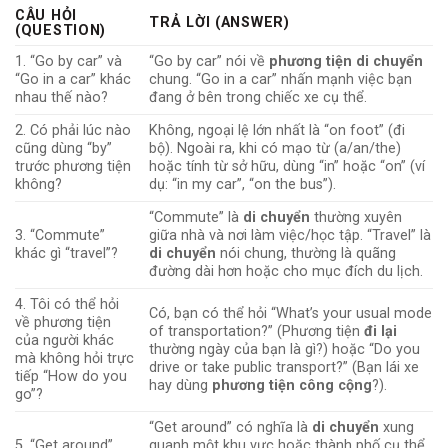
CÂU HỎI
TRẢ LỜI (ANSWER)
(QUESTION)
1. “Go by car” và
“Go by car” nói về
phương tiện di chuyển
“Go in a car” khác
chung. “Go in a car” nhấn mạnh việc bạn
nhau thế nào?
đang ở bên trong chiếc xe cụ thể.
2. Có phải lúc nào
Không, ngoại lệ lớn nhất là “on foot” (đi
cũng dùng “by”
bộ). Ngoài ra, khi có mạo từ (a/an/the)
trước phương tiện
hoặc tính từ sở hữu, dùng “in” hoặc “on” (ví
không?
dụ: “in my car”, “on the bus”).
“Commute” là
di chuyển
thường xuyên
3. “Commute”
giữa nhà và nơi làm việc/học tập. “Travel” là
khác gì “travel”?
di chuyển
nói chung, thường là quãng
đường dài hơn hoặc cho mục đích du lịch.
4. Tôi có thể hỏi
Có, bạn có thể hỏi “What’s your usual mode
về phương tiện
of transportation?” (Phương tiện
đi lại
của người khác
thường ngày của bạn là gì?) hoặc “Do you
mà không hỏi trực
drive or take public transport?” (Bạn lái xe
tiếp “How do you
hay dùng
phương tiện công cộng
?).
go”?
“Get around” có nghĩa là
di chuyển
xung
5. “Get around”
quanh một khu vực hoặc thành phố cụ thể,