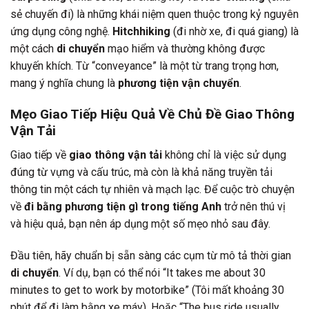
sẻ chuyến đi) là những khái niệm quen thuộc trong kỷ nguyên
ứng dụng công nghệ.
Hitchhiking
(đi nhờ xe, đi quá giang) là
một cách
di chuyển
mạo hiểm và thường không được
khuyến khích. Từ “conveyance” là một từ trang trọng hơn,
mang ý nghĩa chung là
phương tiện vận chuyển
.
Mẹo Giao Tiếp Hiệu Quả Về Chủ Đề Giao Thông
Vận Tải
Giao tiếp về
giao thông vận tải
không chỉ là việc sử dụng
đúng từ vựng và cấu trúc, mà còn là khả năng truyền tải
thông tin một cách tự nhiên và mạch lạc. Để cuộc trò chuyện
về
đi bằng phương tiện gì trong tiếng Anh
trở nên thú vị
và hiệu quả, bạn nên áp dụng một số mẹo nhỏ sau đây.
Đầu tiên, hãy chuẩn bị sẵn sàng các cụm từ mô tả thời gian
di chuyển
. Ví dụ, bạn có thể nói “It takes me about 30
minutes to get to work by motorbike” (Tôi mất khoảng 30
phút để đi làm bằng xe máy). Hoặc “The bus ride usually