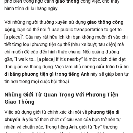
phổ biến trong ngữ cảnh
giao thông
công việc, cho thấy
hành trình đi lại hàng ngày.
Với những người thường xuyên sử dụng
giao thông công
cộng
, bạn có thể nói “I use public transportation to get to…
[a place]”. Câu này rất hữu ích khi bạn không muốn đi vào chi
tiết từng loại phương tiện cụ thể (như xe buýt, tàu điện) mà
chỉ muốn đề cập đến hình thức chung. Nếu quãng đường
gần, “I walk to… [a place] if it’s nearby” là một cách diễn đạt
đơn giản và thông dụng. Việc làm chủ những
cấu trúc trả lời
đi bằng phương tiện gì trong tiếng Anh
này sẽ giúp bạn tự
tin hơn trong mọi cuộc hội thoại.
Những Giới Từ Quan Trọng Với Phương Tiện
Giao Thông
Việc sử dụng giới từ chính xác khi nói về
phương tiện di
chuyển
là yếu tố then chốt để câu văn của bạn trở nên tự
nhiên và chuẩn xác. Trong tiếng Anh, giới từ “by” thường