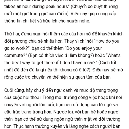
takes an hour during peak hours” (Chuyến xe buýt thường
mất một giờ trong giờ cao điểm). Việc này giúp cung cấp
thông tin chi tiết và hữu ích cho người nghe.
Thứ hai, đừng ngại hỏi thêm các câu hỏi mở để khuyến khích
đối phương chia sẻ nhiều hơn. Thay vì chỉ hỏi “How do you
go to work?”, bạn có thể thêm “Do you enjoy your
commute?” (Bạn có thích việc đi làm không?) hoặc “What’s
the best way to get there if I don’t have a car?” (Cách tốt
nhất để đến đó là gì nếu tôi không có ô tô?). Điều này sẽ mở
rộng cuộc trò chuyện và thể hiện sự quan tâm của bạn.
Cuối cùng, hãy chú ý đến ngữ cảnh và mức độ trang trọng
của cuộc hội thoại. Trong môi trường công việc hoặc khi nói
chuyện với người lớn tuổi, bạn nên sử dụng các từ ngữ và
cấu trúc trang trọng hơn. Ngược lại, với bạn bè hoặc người
thân, bạn có thể sử dụng ngôn ngữ thân mật và đời thường
hơn. Thực hành thường xuyên và lắng nghe cách người bản