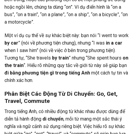
hoặc ngồi lên, chúng ta dùng “on”. Ví dụ điển hình là “on a
bus”, “on a train”, “on a plane”, “on a ship”, “on a bicycle”, “on
a motorcycle”.
Một ví dụ cụ thể về sự khác biệt này: bạn nói “I went to work
by car
” (nói về phương tiện chung), nhưng “I was
in a car
when I saw him” (nói về việc ở bên trong phương tiện).
Tương tự, “She travels
by train
” nhưng “She spent hours
on
the train
“. Hiểu rõ những quy tắc về giới từ này sẽ giúp bạn
đi bằng phương tiện gì trong tiếng Anh
một cách tự tin và
chính xác hơn.
Phân Biệt Các Động Từ Di Chuyển: Go, Get,
Travel, Commute
Trong tiếng Anh, có nhiều động từ khác nhau được dùng để
diễn tả hành động
di chuyển
, mỗi từ mang một sắc thái ý
nghĩa và ngữ cảnh sử dụng riêng biệt. Việc hiểu rõ sự khác
biệt giữa “go”, “get”, “travel”, và “commute” sẽ giúp bạn lựa