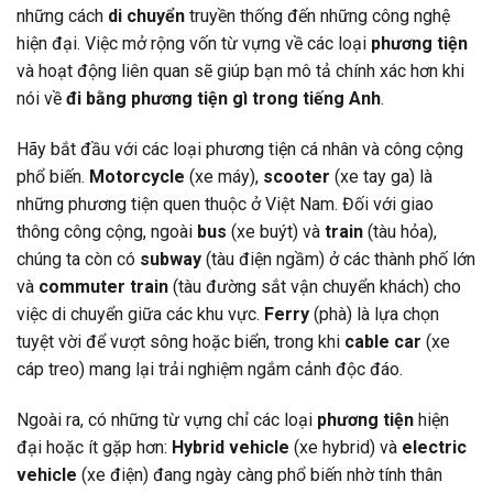
những cách
di chuyển
truyền thống đến những công nghệ
hiện đại. Việc mở rộng vốn từ vựng về các loại
phương tiện
và hoạt động liên quan sẽ giúp bạn mô tả chính xác hơn khi
nói về
đi bằng phương tiện gì trong tiếng Anh
.
Hãy bắt đầu với các loại phương tiện cá nhân và công cộng
phổ biến.
Motorcycle
(xe máy),
scooter
(xe tay ga) là
những phương tiện quen thuộc ở Việt Nam. Đối với giao
thông công cộng, ngoài
bus
(xe buýt) và
train
(tàu hỏa),
chúng ta còn có
subway
(tàu điện ngầm) ở các thành phố lớn
và
commuter train
(tàu đường sắt vận chuyển khách) cho
việc di chuyển giữa các khu vực.
Ferry
(phà) là lựa chọn
tuyệt vời để vượt sông hoặc biển, trong khi
cable car
(xe
cáp treo) mang lại trải nghiệm ngắm cảnh độc đáo.
Ngoài ra, có những từ vựng chỉ các loại
phương tiện
hiện
đại hoặc ít gặp hơn:
Hybrid vehicle
(xe hybrid) và
electric
vehicle
(xe điện) đang ngày càng phổ biến nhờ tính thân