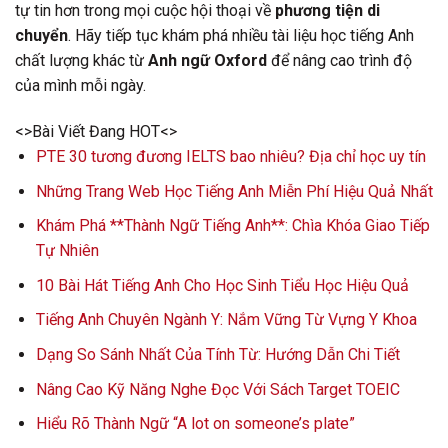
tự tin hơn trong mọi cuộc hội thoại về
phương tiện di
chuyển
. Hãy tiếp tục khám phá nhiều tài liệu học tiếng Anh
chất lượng khác từ
Anh ngữ Oxford
để nâng cao trình độ
của mình mỗi ngày.
<>Bài Viết Đang HOT<>
PTE 30 tương đương IELTS bao nhiêu? Địa chỉ học uy tín
Những Trang Web Học Tiếng Anh Miễn Phí Hiệu Quả Nhất
Khám Phá **Thành Ngữ Tiếng Anh**: Chìa Khóa Giao Tiếp
Tự Nhiên
10 Bài Hát Tiếng Anh Cho Học Sinh Tiểu Học Hiệu Quả
Tiếng Anh Chuyên Ngành Y: Nắm Vững Từ Vựng Y Khoa
Dạng So Sánh Nhất Của Tính Từ: Hướng Dẫn Chi Tiết
Nâng Cao Kỹ Năng Nghe Đọc Với Sách Target TOEIC
Hiểu Rõ Thành Ngữ “A lot on someone’s plate”