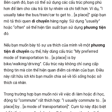
Bên cạnh đó, bạn có thể sử dụng các cấu trúc phong phú
hơn để làm cho câu trả lời tự nhiên và chi tiết hơn. Ví dụ, “I
usually take the bus/train/car to get to… [a place]” giúp bạn
mô tả thói quen
di chuyển
hàng ngày. Sử dụng “usually”
hoặc “often” sẽ thể hiện tần suất bạn sử dụng
phương tiện
đó.
Nếu bạn muốn bày tỏ sự ưa thích của mình về một
phương
tiện di chuyển
cụ thể, hãy dùng cấu trúc “My preferred
mode of transportation to… [a place] is by
bike/walking/driving”. Cấu trúc này không chỉ cung cấp
thông tin mà còn thể hiện quan điểm cá nhân của bạn. Điều
này rất hữu ích khi bạn muốn chia sẻ về lối sống hoặc sở
thích cá nhân.
Trong trường hợp bạn muốn nói về việc đi làm hoặc đi học,
động từ “commute” rất thích hợp: “I usually commute to… [a
place] by… [a mode of transportation]”. Cụm từ này đặc biệt