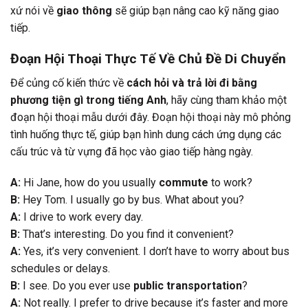
xứ nói về
giao thông
sẽ giúp bạn nâng cao kỹ năng giao
tiếp.
Đoạn Hội Thoại Thực Tế Về Chủ Đề Di Chuyển
Để củng cố kiến thức về
cách hỏi và trả lời đi bằng
phương tiện gì trong tiếng Anh
, hãy cùng tham khảo một
đoạn hội thoại mẫu dưới đây. Đoạn hội thoại này mô phỏng
tình huống thực tế, giúp bạn hình dung cách ứng dụng các
cấu trúc và từ vựng đã học vào giao tiếp hàng ngày.
A:
Hi Jane, how do you usually
commute
to work?
B:
Hey Tom. I usually go by bus. What about you?
A:
I drive to work every day.
B:
That’s interesting. Do you find it convenient?
A:
Yes, it’s very convenient. I don’t have to worry about bus
schedules or delays.
B:
I see. Do you ever use
public transportation
?
A:
Not really. I prefer to drive because it’s faster and more