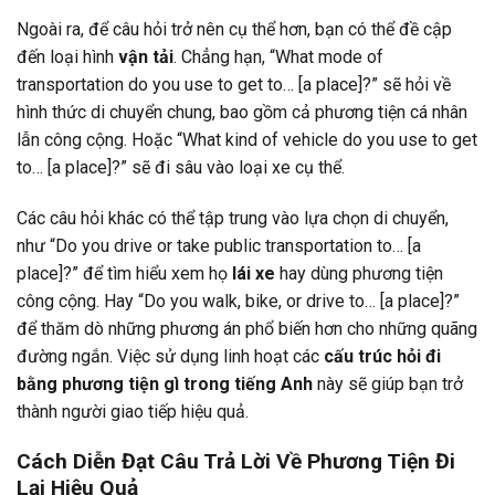
Ngoài ra, để câu hỏi trở nên cụ thể hơn, bạn có thể đề cập
đến loại hình
vận tải
. Chẳng hạn, “What mode of
transportation do you use to get to… [a place]?” sẽ hỏi về
hình thức di chuyển chung, bao gồm cả phương tiện cá nhân
lẫn công cộng. Hoặc “What kind of vehicle do you use to get
to… [a place]?” sẽ đi sâu vào loại xe cụ thể.
Các câu hỏi khác có thể tập trung vào lựa chọn di chuyển,
như “Do you drive or take public transportation to… [a
place]?” để tìm hiểu xem họ
lái xe
hay dùng phương tiện
công cộng. Hay “Do you walk, bike, or drive to… [a place]?”
để thăm dò những phương án phổ biến hơn cho những quãng
đường ngắn. Việc sử dụng linh hoạt các
cấu trúc hỏi đi
bằng phương tiện gì trong tiếng Anh
này sẽ giúp bạn trở
thành người giao tiếp hiệu quả.
Cách Diễn Đạt Câu Trả Lời Về Phương Tiện Đi
Lại Hiệu Quả