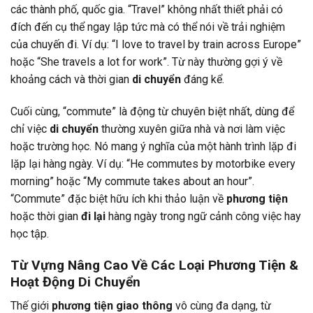
các thành phố, quốc gia. “Travel” không nhất thiết phải có
đích đến cụ thể ngay lập tức mà có thể nói về trải nghiệm
của chuyến đi. Ví dụ: “I love to travel by train across Europe”
hoặc “She travels a lot for work”. Từ này thường gợi ý về
khoảng cách và thời gian
di chuyển
đáng kể.
Cuối cùng, “commute” là động từ chuyên biệt nhất, dùng để
chỉ việc
di chuyển
thường xuyên giữa nhà và nơi làm việc
hoặc trường học. Nó mang ý nghĩa của một hành trình lặp đi
lặp lại hàng ngày. Ví dụ: “He commutes by motorbike every
morning” hoặc “My commute takes about an hour”.
“Commute” đặc biệt hữu ích khi thảo luận về
phương tiện
hoặc thời gian
đi lại
hàng ngày trong ngữ cảnh công việc hay
học tập.
Từ Vựng Nâng Cao Về Các Loại Phương Tiện &
Hoạt Động Di Chuyển
Thế giới
phương tiện giao thông
vô cùng đa dạng, từ