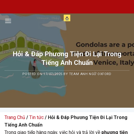
Skip
to
content
Hỏi & Đáp Phương Tiện Đi Lại Trong
Tiếng Anh Chuẩn
POSTED ON
17/07/2025
BY
TEAM ANH NGỮ OXFORD
Trang Chủ
/
Tin tức
/ Hỏi & Đáp Phương Tiện Đi Lại Trong
Tiếng Anh Chuẩn
Trong giao tiếp hàng ngày, việc hỏi và trả lời về
phương tiện