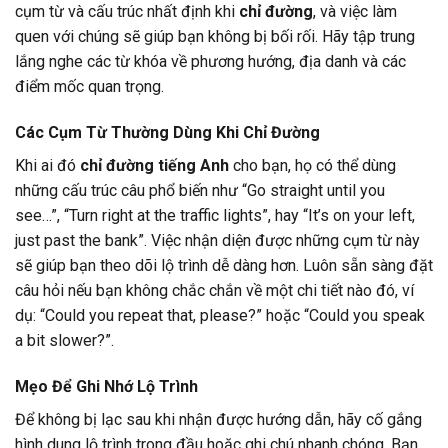
cụm từ và cấu trúc nhất định khi
chỉ đường
, và việc làm
quen với chúng sẽ giúp bạn không bị bối rối. Hãy tập trung
lắng nghe các từ khóa về phương hướng, địa danh và các
điểm mốc quan trọng.
Các Cụm Từ Thường Dùng Khi Chỉ Đường
Khi ai đó
chỉ đường tiếng Anh
cho bạn, họ có thể dùng
những cấu trúc câu phổ biến như “Go straight until you
see…”, “Turn right at the traffic lights”, hay “It’s on your left,
just past the bank”. Việc nhận diện được những cụm từ này
sẽ giúp bạn theo dõi lộ trình dễ dàng hơn. Luôn sẵn sàng đặt
câu hỏi nếu bạn không chắc chắn về một chi tiết nào đó, ví
dụ: “Could you repeat that, please?” hoặc “Could you speak
a bit slower?”.
Mẹo Để Ghi Nhớ Lộ Trình
Để không bị lạc sau khi nhận được hướng dẫn, hãy cố gắng
hình dung lộ trình trong đầu hoặc ghi chú nhanh chóng. Bạn