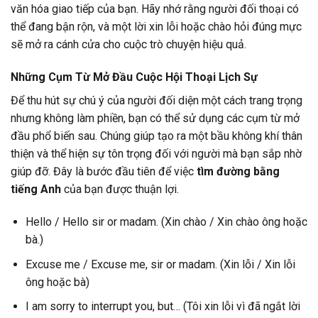
văn hóa giao tiếp của bạn. Hãy nhớ rằng người đối thoại có
thể đang bận rộn, và một lời xin lỗi hoặc chào hỏi đúng mực
sẽ mở ra cánh cửa cho cuộc trò chuyện hiệu quả.
Những Cụm Từ Mở Đầu Cuộc Hội Thoại Lịch Sự
Để thu hút sự chú ý của người đối diện một cách trang trọng
nhưng không làm phiền, bạn có thể sử dụng các cụm từ mở
đầu phổ biến sau. Chúng giúp tạo ra một bầu không khí thân
thiện và thể hiện sự tôn trọng đối với người mà bạn sắp nhờ
giúp đỡ. Đây là bước đầu tiên để việc
tìm đường bằng
tiếng Anh
của bạn được thuận lợi.
Hello / Hello sir or madam. (Xin chào / Xin chào ông hoặc
bà.)
Excuse me / Excuse me, sir or madam. (Xin lỗi / Xin lỗi
ông hoặc bà)
I am sorry to interrupt you, but… (Tôi xin lỗi vì đã ngắt lời