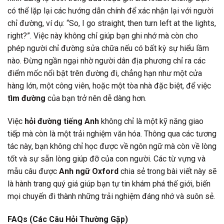
có thể lặp lại các hướng dẫn chính để xác nhận lại với người
chỉ đường, ví dụ: “So, I go straight, then turn left at the lights,
right?”. Việc này không chỉ giúp bạn ghi nhớ mà còn cho
phép người chỉ đường sửa chữa nếu có bất kỳ sự hiểu lầm
nào. Đừng ngần ngại nhờ người dân địa phương chỉ ra các
điểm mốc nổi bật trên đường đi, chẳng hạn như một cửa
hàng lớn, một công viên, hoặc một tòa nhà đặc biệt, để việc
tìm đường
của bạn trở nên dễ dàng hơn.
Việc
hỏi đường tiếng Anh
không chỉ là một kỹ năng giao
tiếp mà còn là một trải nghiệm văn hóa. Thông qua các tương
tác này, bạn không chỉ học được về ngôn ngữ mà còn về lòng
tốt và sự sẵn lòng giúp đỡ của con người. Các từ vựng và
mẫu câu được
Anh ngữ Oxford
chia sẻ trong bài viết này sẽ
là hành trang quý giá giúp bạn tự tin khám phá thế giới, biến
mọi chuyến đi thành những trải nghiệm đáng nhớ và suôn sẻ.
FAQs (Các Câu Hỏi Thường Gặp)