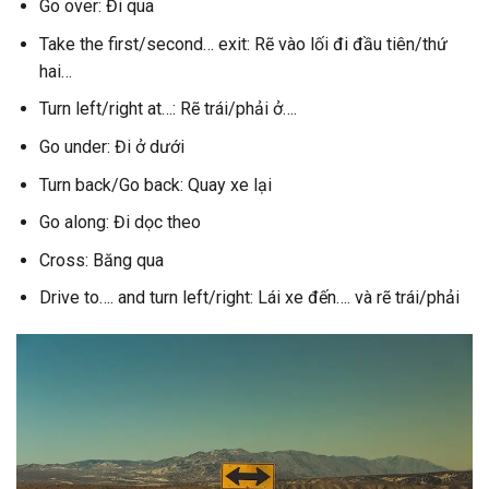
Go over: Đi qua
Take the first/second… exit: Rẽ vào lối đi đầu tiên/thứ
hai…
Turn left/right at…: Rẽ trái/phải ở….
Go under: Đi ở dưới
Turn back/Go back: Quay xe lại
Go along: Đi dọc theo
Cross: Băng qua
Drive to…. and turn left/right: Lái xe đến…. và rẽ trái/phải