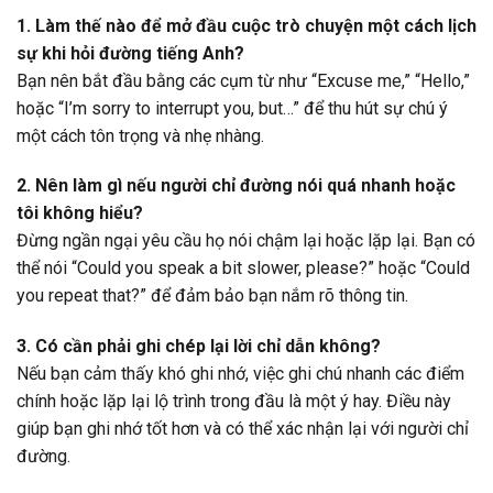
1. Làm thế nào để mở đầu cuộc trò chuyện một cách lịch
sự khi hỏi đường tiếng Anh?
Bạn nên bắt đầu bằng các cụm từ như “Excuse me,” “Hello,”
hoặc “I’m sorry to interrupt you, but…” để thu hút sự chú ý
một cách tôn trọng và nhẹ nhàng.
2. Nên làm gì nếu người chỉ đường nói quá nhanh hoặc
tôi không hiểu?
Đừng ngần ngại yêu cầu họ nói chậm lại hoặc lặp lại. Bạn có
thể nói “Could you speak a bit slower, please?” hoặc “Could
you repeat that?” để đảm bảo bạn nắm rõ thông tin.
3. Có cần phải ghi chép lại lời chỉ dẫn không?
Nếu bạn cảm thấy khó ghi nhớ, việc ghi chú nhanh các điểm
chính hoặc lặp lại lộ trình trong đầu là một ý hay. Điều này
giúp bạn ghi nhớ tốt hơn và có thể xác nhận lại với người chỉ
đường.