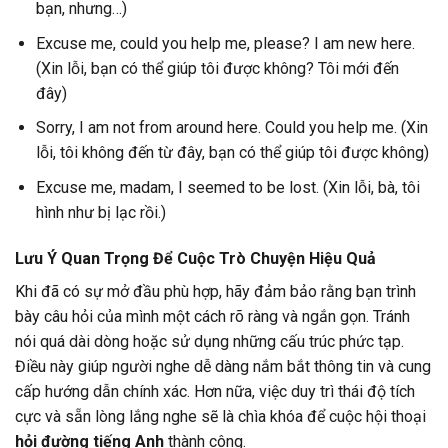
bạn, nhưng…)
Excuse me, could you help me, please? I am new here.
(Xin lỗi, bạn có thể giúp tôi được không? Tôi mới đến
đây)
Sorry, I am not from around here. Could you help me. (Xin
lỗi, tôi không đến từ đây, bạn có thể giúp tôi được không)
Excuse me, madam, I seemed to be lost. (Xin lỗi, bà, tôi
hình như bị lạc rồi.)
Lưu Ý Quan Trọng Để Cuộc Trò Chuyện Hiệu Quả
Khi đã có sự mở đầu phù hợp, hãy đảm bảo rằng bạn trình
bày câu hỏi của mình một cách rõ ràng và ngắn gọn. Tránh
nói quá dài dòng hoặc sử dụng những cấu trúc phức tạp.
Điều này giúp người nghe dễ dàng nắm bắt thông tin và cung
cấp hướng dẫn chính xác. Hơn nữa, việc duy trì thái độ tích
cực và sẵn lòng lắng nghe sẽ là chìa khóa để cuộc hội thoại
hỏi đường tiếng Anh
thành công.