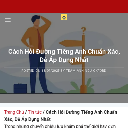
Skip
to
content
Cách Hỏi Đường Tiếng Anh Chuẩn Xác,
Dễ Áp Dụng Nhất
POSTED ON
13/07/2025
BY
TEAM ANH NGỮ OXFORD
Trang Chủ
/
Tin tức
/ Cách Hỏi Đường Tiếng Anh Chuẩn
Xác, Dễ Áp Dụng Nhất
Trong những chuyến phiêu lưu khám phá thế giới hay đơn