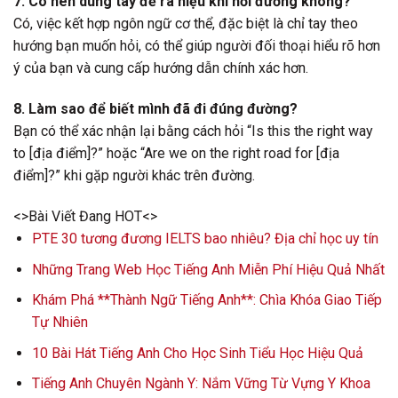
7. Có nên dùng tay để ra hiệu khi hỏi đường không?
Có, việc kết hợp ngôn ngữ cơ thể, đặc biệt là chỉ tay theo
hướng bạn muốn hỏi, có thể giúp người đối thoại hiểu rõ hơn
ý của bạn và cung cấp hướng dẫn chính xác hơn.
8. Làm sao để biết mình đã đi đúng đường?
Bạn có thể xác nhận lại bằng cách hỏi “Is this the right way
to [địa điểm]?” hoặc “Are we on the right road for [địa
điểm]?” khi gặp người khác trên đường.
<>Bài Viết Đang HOT<>
PTE 30 tương đương IELTS bao nhiêu? Địa chỉ học uy tín
Những Trang Web Học Tiếng Anh Miễn Phí Hiệu Quả Nhất
Khám Phá **Thành Ngữ Tiếng Anh**: Chìa Khóa Giao Tiếp
Tự Nhiên
10 Bài Hát Tiếng Anh Cho Học Sinh Tiểu Học Hiệu Quả
Tiếng Anh Chuyên Ngành Y: Nắm Vững Từ Vựng Y Khoa