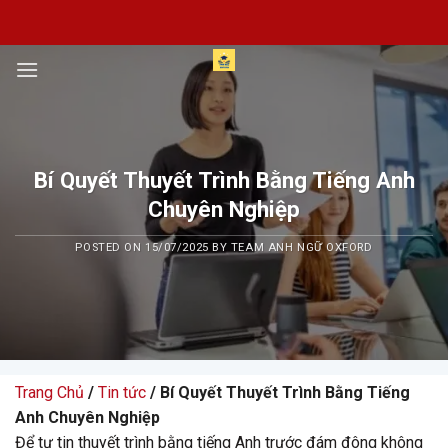
Skip
to
content
Bí Quyết Thuyết Trình Bằng Tiếng Anh
Chuyên Nghiệp
POSTED ON
15/07/2025
BY
TEAM ANH NGỮ OXFORD
Trang Chủ
/
Tin tức
/ Bí Quyết Thuyết Trình Bằng Tiếng
Anh Chuyên Nghiệp
Để tự tin thuyết trình bằng tiếng Anh trước đám đông không