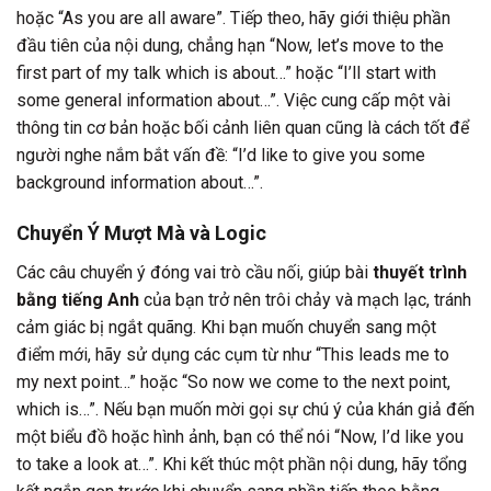
hoặc “As you are all aware”. Tiếp theo, hãy giới thiệu phần
đầu tiên của nội dung, chẳng hạn “Now, let’s move to the
first part of my talk which is about…” hoặc “I’ll start with
some general information about…”. Việc cung cấp một vài
thông tin cơ bản hoặc bối cảnh liên quan cũng là cách tốt để
người nghe nắm bắt vấn đề: “I’d like to give you some
background information about…”.
Chuyển Ý Mượt Mà và Logic
Các câu chuyển ý đóng vai trò cầu nối, giúp bài
thuyết trình
bằng tiếng Anh
của bạn trở nên trôi chảy và mạch lạc, tránh
cảm giác bị ngắt quãng. Khi bạn muốn chuyển sang một
điểm mới, hãy sử dụng các cụm từ như “This leads me to
my next point…” hoặc “So now we come to the next point,
which is…”. Nếu bạn muốn mời gọi sự chú ý của khán giả đến
một biểu đồ hoặc hình ảnh, bạn có thể nói “Now, I’d like you
to take a look at…”. Khi kết thúc một phần nội dung, hãy tổng