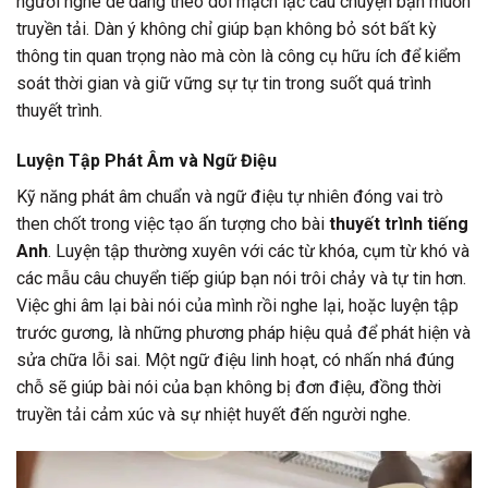
người nghe dễ dàng theo dõi mạch lạc câu chuyện bạn muốn
truyền tải. Dàn ý không chỉ giúp bạn không bỏ sót bất kỳ
thông tin quan trọng nào mà còn là công cụ hữu ích để kiểm
soát thời gian và giữ vững sự tự tin trong suốt quá trình
thuyết trình.
Luyện Tập Phát Âm và Ngữ Điệu
Kỹ năng phát âm chuẩn và ngữ điệu tự nhiên đóng vai trò
then chốt trong việc tạo ấn tượng cho bài
thuyết trình tiếng
Anh
. Luyện tập thường xuyên với các từ khóa, cụm từ khó và
các mẫu câu chuyển tiếp giúp bạn nói trôi chảy và tự tin hơn.
Việc ghi âm lại bài nói của mình rồi nghe lại, hoặc luyện tập
trước gương, là những phương pháp hiệu quả để phát hiện và
sửa chữa lỗi sai. Một ngữ điệu linh hoạt, có nhấn nhá đúng
chỗ sẽ giúp bài nói của bạn không bị đơn điệu, đồng thời
truyền tải cảm xúc và sự nhiệt huyết đến người nghe.