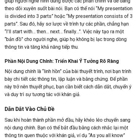
giúp người nghe hình dung được các phần chính và dễ dàng
theo dõi xuyên suốt bài nói. Bạn có thể nói “My presentation
is divided into 3 parts” hoặc “My presentation consists of 3
parts”. Sau đó, hãy sơ lược về trình tự các phần, chẳng hạn
“I’ll start with… then… next… finally…”. Việc này tạo ra một
“bản đồ” cho người nghe, giúp họ không bị lạc trong dòng
thông tin và tăng khả năng tiếp thu.
Phần Nội Dung Chính: Triển Khai Ý Tưởng Rõ Ràng
Nội dung chính là “linh hồn” của bài thuyết trình, nơi bạn trình
bày chi tiết các thông tin, lập luận và bằng chứng. Để phần
này trở nên thuyết phục, bạn cần biết cách dẫn dắt, chuyển ý
và duy trì sự tương tác với khán giả.
Dẫn Dắt Vào Chủ Đề
Sau khi hoàn thành phần mở đầu, hãy khéo léo chuyển sang
nội dung chính. Bạn có thể bắt đầu bằng cách nhắc lại một
thông tin quen thuộc với khán giả, ví dụ “As you all know”