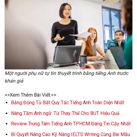
Một người phụ nữ tự tin thuyết trình bằng tiếng Anh trước
khán giả
<>Xem Thêm Bài Viết:<>
Bảng Động Từ Bất Quy Tắc Tiếng Anh Toàn Diện Nhất
Nâng Tầm Anh ngữ: Từ Thay Thế Cho BUT Hiệu Quả
Review Trung Tâm Tiếng Anh TPHCM Đáng Tin Cậy Nhất
Bí Quyết Nâng Cao Kỹ Năng IELTS Writing Cùng Bài Mẫu