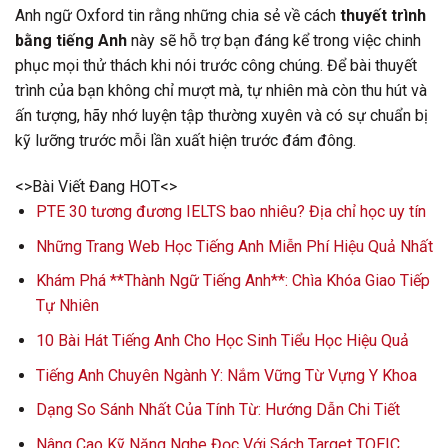
Anh ngữ Oxford tin rằng những chia sẻ về cách
thuyết trình
bằng tiếng Anh
này sẽ hỗ trợ bạn đáng kể trong việc chinh
phục mọi thử thách khi nói trước công chúng. Để bài thuyết
trình của bạn không chỉ mượt mà, tự nhiên mà còn thu hút và
ấn tượng, hãy nhớ luyện tập thường xuyên và có sự chuẩn bị
kỹ lưỡng trước mỗi lần xuất hiện trước đám đông.
<>Bài Viết Đang HOT<>
PTE 30 tương đương IELTS bao nhiêu? Địa chỉ học uy tín
Những Trang Web Học Tiếng Anh Miễn Phí Hiệu Quả Nhất
Khám Phá **Thành Ngữ Tiếng Anh**: Chìa Khóa Giao Tiếp
Tự Nhiên
10 Bài Hát Tiếng Anh Cho Học Sinh Tiểu Học Hiệu Quả
Tiếng Anh Chuyên Ngành Y: Nắm Vững Từ Vựng Y Khoa
Dạng So Sánh Nhất Của Tính Từ: Hướng Dẫn Chi Tiết
Nâng Cao Kỹ Năng Nghe Đọc Với Sách Target TOEIC