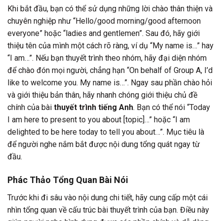
Khi bắt đầu, bạn có thể sử dụng những lời chào thân thiện và
chuyên nghiệp như “Hello/good morning/good afternoon
everyone” hoặc “ladies and gentlemen”. Sau đó, hãy giới
thiệu tên của mình một cách rõ ràng, ví dụ “My name is…” hay
“I am…”. Nếu bạn thuyết trình theo nhóm, hãy đại diện nhóm
để chào đón mọi người, chẳng hạn “On behalf of Group A, I’d
like to welcome you. My name is…”. Ngay sau phần chào hỏi
và giới thiệu bản thân, hãy nhanh chóng giới thiệu chủ đề
chính của bài
thuyết trình tiếng Anh
. Bạn có thể nói “Today
I am here to present to you about [topic]…” hoặc “I am
delighted to be here today to tell you about…”. Mục tiêu là
để người nghe nắm bắt được nội dung tổng quát ngay từ
đầu.
Phác Thảo Tổng Quan Bài Nói
Trước khi đi sâu vào nội dung chi tiết, hãy cung cấp một cái
nhìn tổng quan về cấu trúc bài thuyết trình của bạn. Điều này