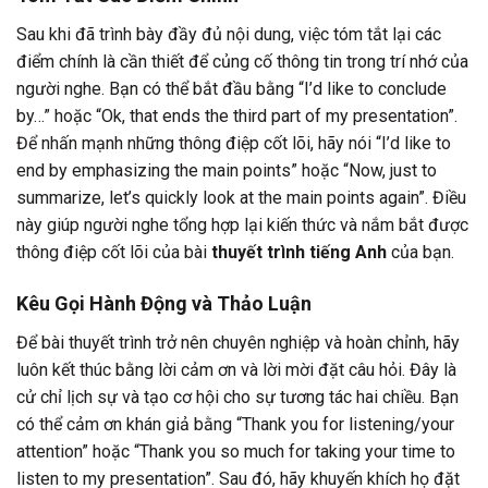
Sau khi đã trình bày đầy đủ nội dung, việc tóm tắt lại các
điểm chính là cần thiết để củng cố thông tin trong trí nhớ của
người nghe. Bạn có thể bắt đầu bằng “I’d like to conclude
by…” hoặc “Ok, that ends the third part of my presentation”.
Để nhấn mạnh những thông điệp cốt lõi, hãy nói “I’d like to
end by emphasizing the main points” hoặc “Now, just to
summarize, let’s quickly look at the main points again”. Điều
này giúp người nghe tổng hợp lại kiến thức và nắm bắt được
thông điệp cốt lõi của bài
thuyết trình tiếng Anh
của bạn.
Kêu Gọi Hành Động và Thảo Luận
Để bài thuyết trình trở nên chuyên nghiệp và hoàn chỉnh, hãy
luôn kết thúc bằng lời cảm ơn và lời mời đặt câu hỏi. Đây là
cử chỉ lịch sự và tạo cơ hội cho sự tương tác hai chiều. Bạn
có thể cảm ơn khán giả bằng “Thank you for listening/your
attention” hoặc “Thank you so much for taking your time to
listen to my presentation”. Sau đó, hãy khuyến khích họ đặt