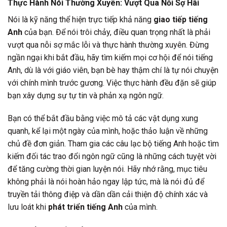
Thực Hành Nói Thường Xuyên: Vượt Qua Nỗi Sợ Hãi
Nói là kỹ năng thể hiện trực tiếp khả năng
giao tiếp tiếng
Anh
của bạn. Để nói trôi chảy, điều quan trọng nhất là phải
vượt qua nỗi sợ mắc lỗi và thực hành thường xuyên. Đừng
ngần ngại khi bắt đầu, hãy tìm kiếm mọi cơ hội để nói tiếng
Anh, dù là với giáo viên, bạn bè hay thậm chí là tự nói chuyện
với chính mình trước gương. Việc thực hành đều đặn sẽ giúp
bạn xây dựng sự tự tin và phản xạ ngôn ngữ.
Bạn có thể bắt đầu bằng việc mô tả các vật dụng xung
quanh, kể lại một ngày của mình, hoặc thảo luận về những
chủ đề đơn giản. Tham gia các câu lạc bộ tiếng Anh hoặc tìm
kiếm đối tác trao đổi ngôn ngữ cũng là những cách tuyệt vời
để tăng cường thời gian luyện nói. Hãy nhớ rằng, mục tiêu
không phải là nói hoàn hảo ngay lập tức, mà là nói đủ để
truyền tải thông điệp và dần dần cải thiện độ chính xác và
lưu loát khi
phát triển tiếng Anh
của mình.