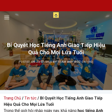
Skip
to
content
Bí Quyết Học Tiếng Anh Giao Tiếp Hiệu
Quả Cho Mọi Lứa Tuổi
POSTED ON
23/07/2025
BY
TEAM ANH NGỮ OXFORD
Trang Chủ
/
Tin tức
/ Bí Quyết Học Tiếng Anh Giao Tiếp
Hiệu Quả Cho Mọi Lứa Tuổi
Trong thế giới hội nhập ngày nay, khả năng
học tiếng Anh